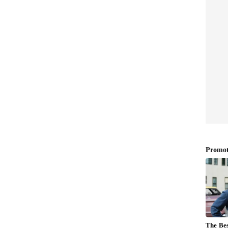
ಯವರ ಬಗ್ಗೆ ನಿರ್ಮಲಾ ಸೀತಾರಾಮನ್‌ ಮಾತು ಆಡಿದಂತಿತ್ತು. ದೇಶದ
ನು ಗಮನದಲ್ಲಿಟ್ಟುಕೊಂಡು, ಅವುಗಳ ಅಭಿವೃದ್ಧಿಗೆ "ಹಿಂದುಳಿದ" ಎಂಬ
" ಎಂಬ ಹೆಸರಿನೊಂದಿಗೆ ಅಭಿವೃದ್ಧಿಗೊಳಿಸಬೇಕು ಎಂಬ ಪ್ರಧಾನಿ ಮೋದಿ
 ಇಂತಹ ಭಾಗಗಳಲ್ಲಿ ಎಲ್ಲ ಸ್ತರಗಳಲ್ಲಿ ಅಭಿವೃದ್ಧಿಗೆ ಆದ್ಯತೆ
ಗಿರಿ ಹಾಗೂ ರಾಯಚೂರು ಜಿಲ್ಲೆಗಳು ಮಹತ್ವಾಕಾಂಕ್ಷಿ ಜಿಲ್ಲೆಗಳಾಗಿವೆ
ಚ್‌ಡಿಆರ್), ಮಹಿಳಾ ಸಾಕ್ಷರತೆ ಹಾಗೂ ತಲಾವಾರು ಆದಾಯದ
್ನು ಕಡಿಮೆ ಮಾಡಲು ಕೇಂದ್ರ ಮತ್ತು ರಾಜ್ಯ ಸರ್ಕಾರಗಳು
ು, ಮಹತ್ವಾಕಾಂಕ್ಷಿ ಜಿಲ್ಲೆಯಾದ ಯಾದಗಿರಿಯನ್ನು ಕೃಷಿ
ಪಿಸುವ ಉದ್ದೇಶದಿಂದ ಕೇಂದ್ರ ಸರ್ಕಾರ ವಿಶೇಷ ಯೋಜನೆಗಳನ್ನು
 ಮೌಲ್ಯವರ್ಧನೆ ಹಾಗೂ ಮಾರುಕಟ್ಟೆ ಸಂಪರ್ಕ ಕಲ್ಪಿಸುವ ಮೂಲಕ
ಲಾಗುತ್ತಿದೆ ಎಂದರು.
 (ಎಫ್‌ಪಿಒ) ಸಂಪೂರ್ಣ ಮಹಿಳಾ ಸದಸ್ಯರಿಂದ