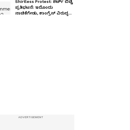
Shirtless Protest: ಶರ್ಟ್ ಬಿಚ್ಚಿ
ಪ್ರತಿಭಟನೆ: ಇದೊಂದು
ನಾಚಿಕೆಗೇಡು, ಕಾಂಗ್ರೆಸ್ ವಿರುದ್ಧ
ನಿರ್ಮಲಾ ಗರಂ