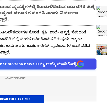
ಂತಾದ ವ್ಯವಸ್ಥೆಗಳಲ್ಲಿ ಹಿಂದುಳಿದಿರುವ ಯಾದಗಿರಿ ಜಿಲ್ಲೆ
ತ್ಯಂತ ದು:ಖಕರ ಸಂಗತಿ ಎಂದು ನಿರ್ಮಲಾ
ಾರೆ.
ೂಲಸೌಕರ್ಯಗಳ ಕೊರತೆ, ಕೃಷಿ, ಶಾಲೆ- ಆಸ್ಪತ್ರೆ ಸೇರಿದಂತೆ
ಾದಗಿರಿ ಜಿಲ್ಲೆ ದೇಶದ ಅತೀ ಹಿಂದುಳಿದಿರುವುದು ಅತ್ಯಂತ
ಹಣಕಾಸು ಹಾಗೂ ಕಾರ್ಪೋರೇಟ್ ವ್ಯವಹಾರಗಳ ಖಾತೆ ಸಚಿವೆ
್ದಾರೆ.
anet suvarna news ಅನ್ನು ಆಯ್ಕೆ ಮಾಡಿಕೊಳ್ಳಿ
READ FULL ARTICLE