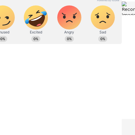
ೆ ವಿಫುಲ
Shirtless Protest: ಶರ್ಟ್ ಬಿಚ್ಚಿ
ನಿರ್ಮಲಾ
ಪ್ರತಿಭಟನೆ: ಇದೊಂದು ನಾಚಿಕೆಗೇಡು,
ಕಾಂಗ್ರೆಸ್ ವಿರುದ್ಧ ನಿರ್ಮಲಾ ಗರಂ
ವರು ಗುರುಮಠಕಲ್‌ ಮತಕ್ಷೇತ್ರವನ್ನು ನಾಲ್ಕೈದು ದಶಕಗಳ ಕಾಲ