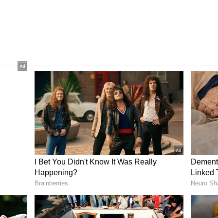
ಗಿದೆ. ಕಲ್ಯಾಣ ಕರ್ನಾಟಕದ ಏಳು ಜಿಲ್ಲೆಗಳಲ್ಲಿ ಸ್ಥಾಪಿಸಲಾಗಿರುವ
ಳೆಯರೇ ಮುನ್ನಡೆಸುತ್ತಿರುವುದು ಹೆಮ್ಮೆಯ ಸಂಗತಿ ಎಂದು
್ರದಲ್ಲಿ ಉದ್ಯಮಶೀಲತೆಯನ್ನು ಬೆಳೆಸಿಕೊಂಡು ಸ್ವಾವಲಂಬಿಗಳಾಗುವ
ಿಸಬಹುದಾಗಿದೆ ಎಂದು ಹೇಳಿದರು.
್ರದೇಶವಾಗಿದ್ದು, ಒಟ್ಟು ಭೂಪ್ರದೇಶದ ಶೇ.75ರಷ್ಟು ಭಾಗ ಕೃಷಿ
ರು ಬೆಳೆದ ಬೆಳೆಗೆ ಸೂಕ್ತ ಮಾರುಕಟ್ಟೆ ಮತ್ತು ನ್ಯಾಯಯುತ ಬೆಲೆ
ದ್ಧಿ ಸಾಧ್ಯವಾಗುತ್ತದೆ. ಯಾದಗಿರಿ ಜಿಲ್ಲೆಯಲ್ಲಿ ವರ್ಷಕ್ಕೆ
ನೆಯಾಗುತ್ತಿದ್ದು, ಅದರ ಸಂಪೂರ್ಣ ಲಾಭ ರೈತರಿಗೆ
ದ್ಯ ತೈಲ, ಪೀನಟ್ ಬಟರ್ ಹಾಗೂ ಇತರೆ ಮೌಲ್ಯವರ್ಧಿತ
್ನು ಸ್ಥಾಪಿಸಲಾಗಿದೆ. ಈ ಘಟಕದಲ್ಲಿ ತಯಾರಾಗುವ