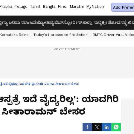
Prabha
Telugu
Tamil
Bangla
Hindi
Marathi
MyNation
Add Prefer
ದಿ
ಗ್ಯಾಲರಿ
ಮನರಂಜನೆ
ಜ್ಯೋತಿಷ್ಯ
ವೆಬ್‌ಸ್ಟೋರೀಸ್
ಜಿಲ್ಲಾ ಸುದ್ದಿ
ಕ್ರೀಡೆ
ಜೀವನಶೈಲಿ
ವ
Karnataka Rains
Today's Horoscope Prediction
BMTC Driver Viral Vide
ಆಸ್ಪತ್ರೆ ಇದೆ ವೈದ್ಯರಿಲ್ಲ': ಯಾದಗಿರಿ ಸ್ಥಿತಿ ನೋಡಿ ನಿರ್ಮಲಾ ಸೀತಾರಾಮನ್ ಬೇಸರ
 ಆಸ್ಪತ್ರೆ ಇದೆ ವೈದ್ಯರಿಲ್ಲ': ಯಾದಗಿರಿ
ಮಲಾ ಸೀತಾರಾಮನ್ ಬೇಸರ