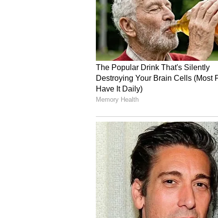
ಉತ್ಪನ್ನಗಳಿಗೆ ಐಟಿಸಿ ಸೇರಿದಂತೆ ಪ್ರಮ
ಕಲ್ಪಿಸಲಾಗುವುದು. ರೈತರಿಂದ ನೇರ ಖರೀದಿ
ಮಾಡುವ ಗುರಿ ಹೊಂದಲಾಗಿದೆ.
-ನಿರ್ಮಲಾ ಸೀತಾರಾಮನ್‌, ಕೇಂದ್ರ ಹಣ