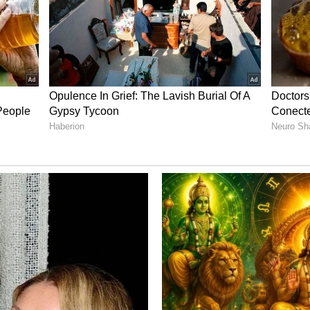
ುಖ ಸಂಸ್ಥೆಗಳ ಮೂಲಕ ರಾಷ್ಟ್ರೀಯ ಮಟ್ಟದ ಮಾರುಕಟ್ಟೆ ಸಂಪರ್ಕ
 ವ್ಯವಸ್ಥೆ ಜಾರಿಗೊಳಿಸಿ ಮಧ್ಯವರ್ತಿಗಳ ಹಾವಳಿ ಕಡಿಮೆ
ಕಾಸು ಸಚಿವೆ