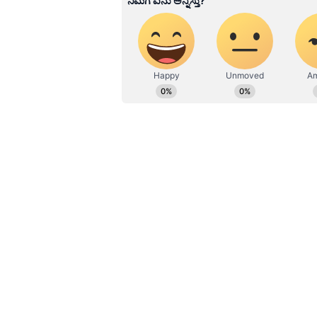
Related Articles
ಭಾರತದಲ್ಲಿ ಆಭರಣ ರಫ್ತಿಗ
ಅವಕಾಶ: ಕೇಂದ್ರ ಸಚಿವೆ 
ಸೀತಾರಾಮನ್
ಎಐಸಿಸಿ ಅಧ್ಯಕ್ಷ ಮಲ್ಲಿಕಾರ್ಜುನ ಖರ್ಗೆ ಅ