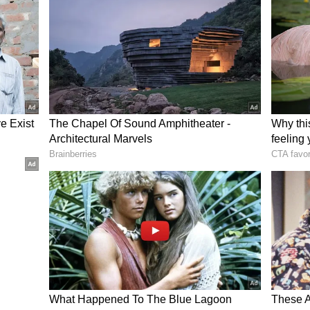
ಾಲಯಗಳಿಗೆ ಬೀಗ ಜಡಿದು, ಆ ಜಾಗದಲ್ಲಿ ಕನ್ನಡಿ ಅಳವಡಿಸಿದರೆ
ರ್ವಜನಿಕ ಸ್ಥಳಗಳಲ್ಲಿ ಲಕ್ಷಾಂತರ ರುಪಾಯಿ ವೆಚ್ಚದಲ್ಲಿ ಕನ್ನಡಿ
ಅದೇ ಜಾಗದಲ್ಲಿ ಒಂದು ಶೌಚಾಲಯ ತೆರೆದರಾಗದೇ? ಎಂಬುದು
ಆರ್.ಅಂಬೇಡ್ಕರ್ ರಸ್ತೆಯಲ್ಲಿರುವ ಸರ್ಕಾರಿ ಹಿರಿಯ
ಿಕೊಂಡಂತೆ ಮೈಸೂರು ಮಹಾನಗರ ಪಾಲಿಕೆಯ ವತಿಯಿಂದ
ದೆ.
ಇದರ ಒಳಗೆ ಪ್ರವೇಶಿಸಿದವರು ಜೀವನದ ಮೇಲೆ ಜಿಗುಪ್ಸೆ
ಈ ಶೌಚಾಲಯದ ಎದುರು ಸಂಚರಿಸಿದವರು ಮತ್ತೆಂದೂ ಈ ಭಾಗದ ಕಡೆ
ದ ಒಳಗೆ ಪ್ರವೇಶಿಸಲು ಸಾಧ್ಯವಾಗದೇ ಇರುವುದರಿಂದ ಈ
್ಯ ಮುಜುಗರ ತಪ್ಪಿದ್ದಲ್ಲ. ಇನ್ನು, ಈ ಸರ್ಕಾರಿ ಶಾಲೆಯ ಮಕ್ಕಳ ಸ್ಥಿತಿ
ಗೆ ಕನ್ನಡಿ ಹಿಡಿಯಬೇಕಿಲ್ಲ, ಶಾಲೆಯ ಕಿಟಕಿ ತೆರೆದರೆ ಸಾಕು.