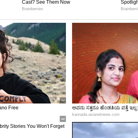
ನಿಕ ಶೌಚಾಲಯ ಮತ್ತು ಸರ್ಕಾರಿ ಶಾಲೆಗಳಿಗೆ ನೀಡುವ
ಮೂತ್ರ ವಿಸರ್ಜನೆ ತಡೆ ಯೋಜನೆ ವಿಫಲ! ಕ್ಯಾರೇ ಅನ್ನದೆ
ಿ
ಲು ಹಾತೊರೆಯುವ ನಮ್ಮ ನಗರ ಪಾಲಿಕೆಯ ಅಧಿಕಾರಿಗಳು ಹಾಗೂ
ಕ್ಕೆ ಭೇಟಿ ನೀಡಿದರೆ ನಂಬರ್ 2 ಮಾಡಿಕೊಳ್ಳುವುದಂತೂ ಖಚಿತ!.
ಡನೆ ಇದನ್ನು ಸ್ವಚ್ಛಗೊಳಿಸುವ ಬದಲಾಗಿ ಶೌಚಾಲಯಕ್ಕೇ ಬೀಗ
 ಬಯಲೇ ಶೌಚಾಲಯವಾಗಿದೆ. ಈ ಶೌಚಾಲಯ ಪಾಲಿಕೆಯ
ು.
 ಮೂತ್ರವಿಸರ್ಜನೆ ತಡೆಗೆ ಕಾಂಪೌಂಡ್‌ಗೆ ಕನ್ನಡಿಗಳ ಅಳವಡಿಕೆ