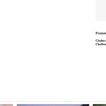
ಕ್ರಿಯೆಯನ್ನೇ ಬಂದ್ ಮಾಡಲಾಗದು. ಇದು ಪ್ರಕೃತಿ ನಿಯಮಕ್ಕೆ
ಿಕ ಶೌಚಾಲಯಗಳಿಗಿಂತ ಮದ್ಯದಂಗಡಿಗಳ ಸಂಖ್ಯೆ ಹೆಚ್ಚಾಗಿದೆ.
ಿ ಚಾಲಕರು ಶೌಚಾಲಯಗಳನ್ನು ಹುಡುಕುತ್ತಾ ಅಲೆಯುವ ದೃಶ್ಯ
ಗಳಿಗೆ ಬೀಗ ಹಾಕಲಾಗಿದೆ. ಶೌಚಾಲಯಗಳಿಗೆ ಬೀಗ ಹಾಕಿರುವ
ುವುದನ್ನು ತಡೆಯಲು ಗೋಡೆಗಳಿಗೆ ಕನ್ನಡಿ ಅಳವಡಿಸಿರುವುದು
ು ಕಿಡಿಕಾರಿದ್ದಾರೆ.
ಹಾಗೂ ಅಧಿಕಾರಿಗಳ ಕೊಠಡಿಗೆ ಹೊಂದಿಕೊಂಡಂತೆ ಹವಾ