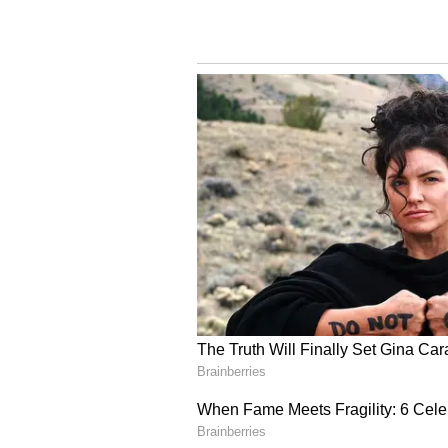
ನಮ್ಮ ಮೈಸೂರು ಮಹಾನಗರ ಪಾಲಿಕೆ ಸಾರ್ವಜ
ಅಗೌರವಕ್ಕೆ ಇದೇ ಸಾಕ್ಷಿ!
ಇದನ್ನೂ ಓದಿ:
ಮೈಸೂರು ಕನ್ನಡಿ ಗೋಡೆ: 
ಕನ್ನಡಿ ಮುಂದೆ ನಿಂತೇ ಮೂತ್ರ ಮಾಡಿದ!
ಸಾರ್ವಜನಿಕ ಶೌಚಾಲಯಕ್ಕೆ ಭೇಟ
ನಂ.1 ಸ್ವಚ್ಛ ನಗರಿ ಎಂಬ ಬಿರುದು ಪಡೆಯ
ಜನಪ್ರತಿನಿಧಿಗಳು ಈ ಸಾರ್ವಜನಿಕ ಶೌಚಾಲಯ
ಈ ವಿಚಾರವನ್ನು ಪಾಲಿಕೆಯ ಗಮನಕ್ಕೆ ತಂದೊ
ಜಡಿಯಲಾಗಿದೆ. ಇದರಿಂದ ಆ ಭಾಗದಲ್ಲಿ
ಬೇಜವಾಬ್ದಾರಿಗೆ ಹಿಡಿದ ಕೈಗನ್ನಡಿ.
- ಪಿ.ಜೆ.ರಾಘವೇಂದ್ರ ನ್ಯಾಯವಾದಿ, ಮೈಸೂರ
ಇದನ್ನೂ ಓದಿ:
Mysuru: ರಸ್ತೆಬದಿಯಲ್ಲಿ