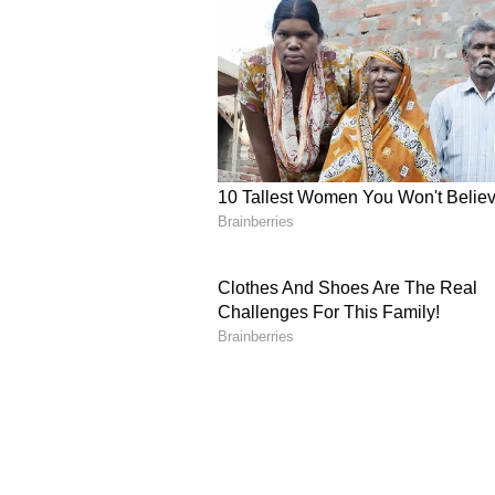
ನಿಯಂತ್ರಿತ ಶೌಚಾಲಯಗಳಿರುತ್ತವೆ. ಈ ಶೌಚ
ಪಾಲಿಕೆಯ ಅಧಿಕಾರಿಗಳ ಕತೆ ಏನಾಗಬಹುದು?. ಸಾ
ಅಳವಡಿಸುವ ಬದಲಾಗಿ ಅದೇ ಮೊತ್ತದಲ್ಲಿ 
ಸಾರ್ವಜನಿಕರ ಆಕ್ರೋಶ.
ಇಲ್ಲಿ ರಸ್ತೆಯೇ ಶೌಚಾಲಯ
--
ಮೈಸೂರಿನ ಅಶೋಕಪುರಂ ಬಡಾವಣೆಯ ಡಾ। ಬಿ.
ಪ್ರಾಥಮಿಕ ಶಾಲೆಯ ಕಾಂಪೌಂಡಿಗೆ ಹೊಂದ
ಸಾರ್ವಜನಿಕ ಶೌಚಾಲಯವನ್ನು ನಿರ್ಮಿಸಲಾಗಿ
ಈ ಶೌಚಾಲಯದ ದುಃಸ್ಥಿತಿ ಹೇಗಿದೆಯೆಂದರೆ 
ಹೊಂದುವ ಸಾಧ್ಯತೆ ಇದೆ. ಅಷ್ಟೇ ಅಲ್ಲ, 
ತಲೆ ಹಾಕಿಯೂ ಮಲಗರಾರರು!. ಈ ಶೌಚಾಲಯ
ರಸ್ತೆಯೇ ಶೌಚಾಲಯವಾಗಿ ಮಾರ್ಪಟ್ಟಿದೆ.
ಈ ರಸ್ತೆಯಲ್ಲಿ ಓಡಾಡುವ ವಿದ್ಯಾರ್ಥಿಗಳಿಗೆ ನಿತ
ಹೇಗಿದ್ದೀತು?. ಇಲ್ಲಿ ಮೂತ್ರ ವಿಸರ್ಜಿಸುವವರಿ