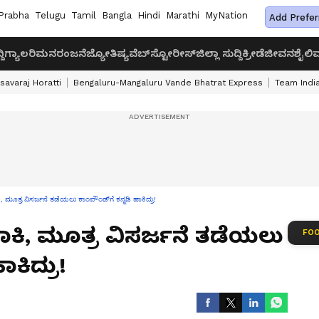
Prabha
Telugu
Tamil
Bangla
Hindi
Marathi
MyNation
Add Prefer
ದಿ
ಗ್ಯಾಲರಿ
ಮನರಂಜನೆ
ಜ್ಯೋತಿಷ್ಯ
ವೆಬ್‌ಸ್ಟೋರೀಸ್
ಜಿಲ್ಲಾ ಸುದ್ದಿ
ಕ್ರೀಡೆ
ಜೀವನಶೈಲಿ
ವ
savaraj Horatti
Bengaluru-Mangaluru Vande Bhatrat Express
Team India
ಮೂತ್ರ ವಿಸರ್ಜನೆ ತಡೆಯಲು ಕಾಂಪೌಂಡ್‌ಗೆ ಕನ್ನಡಿ ಹಾಕಿದ್ರು!
ಕಿ, ಮೂತ್ರ ವಿಸರ್ಜನೆ ತಡೆಯಲು
FOO
ಾಕಿದ್ರು!