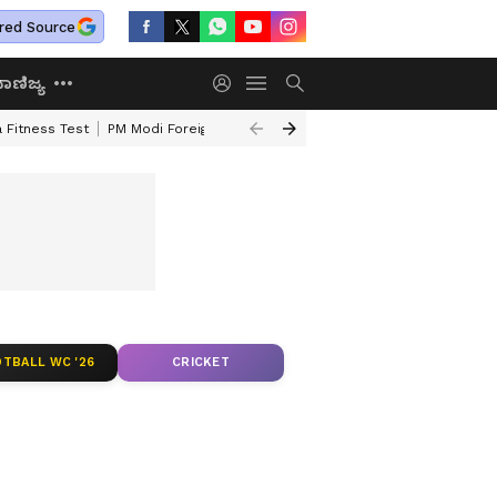
red Source
ಾಣಿಜ್ಯ
 Fitness Test
PM Modi Foreign Travel Expenditure
Valmiki Corporatio
TBALL WC '26
CRICKET