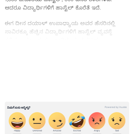
ಆದರೂ ವಿದ್ಯಾರ್ಥಿಗಳಿಗೆ ಹಾಸ್ಟೆಲ್‌ ಕೊರೆತೆ ಇದೆ.
ಈಗ ದೀನ ದಯಾಳ್‌ ಉಪಾಧ್ಯಾಯ ಅವರ ಹೆಸರಿನಲ್ಲಿ
ಸಾವಿರಕ್ಕೂ ಹೆಚ್ಚಿನ ವಿದ್ಯಾರ್ಥಿಗಳಿಗೆ ಹಾಸ್ಟೆಲ್‌ ವ್ಯವಸ್ಥೆ
ಕಲ್ಪಿಸಲು ಸರ್ಕಾರ ಮುಂದಾಗಿದ್ದು ಸ್ವಂತ ಕಟ್ಟಡ
ದೊರೆಯದಿದ್ದರೂ ಬಾಡಿಗೆ ಕಟ್ಟಡದಲ್ಲಿ ಆರಂಭಿಸಲು
LATEST VIDEOS
ನಿರ್ಧರಿಸಲಾಗಿದೆ ಎಂದರು. ರಾಜ್ಯದ ನಾನಾ ಪ್ರತಿಷ್ಠಿತ
ಶಾಲೆಗಳಲ್ಲಿ ಸಾಮಾಜಿಕವಾಗಿ, ಆರ್ಥಿಕವಾಗಿ ಹಿಂದುಳಿದಿರುವ
ಮಕ್ಕಳಿಗೆ ಶಿಕ್ಷಣ ನೀಡುತ್ತಿದ್ದೇವೆ. ಇದಕ್ಕೆ . 36 ಕೋಟಿ
ವೆಚ್ಚವಾಗುತ್ತಿದೆ. ಇದರಲ್ಲಿ ಸ್ಮಶಾನದಲ್ಲಿ ಕೆಲಸ ಮಾಡುವವರ
ಮಕ್ಕಳು, ಪೌರ ಕಾರ್ಮಿಕರ ಮಕ್ಕಳು, ವಿಧವೆಯರ ಮಕ್ಕಳು,
ಒಳಚರಂಡಿ ಕಾರ್ಮಿಕರ ಮಕ್ಕಳು, ಏಡ್ಸ್‌ ಪಿಡೀತರ ಮಕ್ಕಳು
ಸೇರಿ ಹೀಗೆ ನಾನಾ ಸ್ತರದಲ್ಲಿ ಹಿಂದುಳಿದ ಮಕ್ಕಳು ಮುನ್ನಲೆಗೆ
ತರುವ ಪ್ರಯತ್ನ ಮಾಡಲಾಗುತ್ತಿದೆ ಎಂದು ಅವರು ಹೇಳಿದರು.