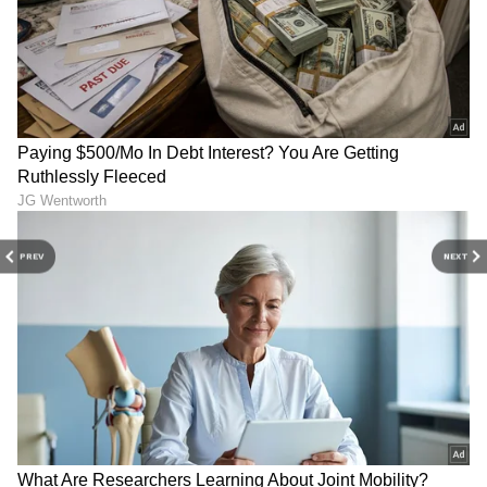
PREV
NEXT
ನಗರಪಾಲಿಕೆ ಪಾಲಿಕೆ ಸದಸ್ಯರಾದ ಶಾರದಮ್ಮ ಈಶ್ವರ್‌, ಶಾಂತ
ವಡಿವೇಲು, ಪಿ.ಟಿ. ಕೃಷ್ಣ, ಕೆ.ಆರ್‌. ಕ್ಷೇತ್ರದ ಮಂಡಲದ ಅಧ್ಯಕ್ಷ
ವಡಿವೇಲು, ಅಂಬೇಡ್ಕರ್‌ ನಿಗಮದ ಅಧಿಕಾರಿ ಸುಧಾಮಣಿ,
ಹಿಂದುಳಿದ ವರ್ಗಗಳ ಅಭಿವೃದ್ಧಿ ನಿಗಮದ ಜಿ.ಆರ್‌. ಮಹೇಶ್‌,
ಹಿಂದುಳಿದ ಮೋರ್ಚಾದ ನಾಗರಾಜು, ಶಿವಪ್ಪ ಮೊದಲಾದವರು
ಇದ್ದರು.