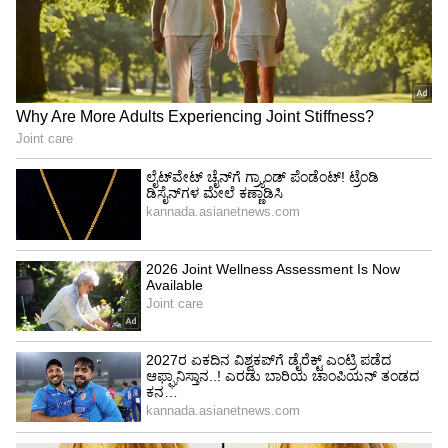
ಕುಟುಂಬದವರಿದ್ದಾರೆ. ಅವರೆಲ್ಲರೂ ಸಮಾಜದಲ್ಲಿ
ಮುಖ್ಯವಾಹಿನಿಗೆ ಬರಬೇಕು. ಆ ಕುಟುಂಬದ ಮಕ್ಕಳು ವೈದ್ಯರ,
ಎಂಜಿನಿಯರ್‌ಗಳಾಗಬೇಕು, ಅವರಿಗೆ ತಲುಪಬೇಕಿರುವ ಪ್ರತಿ
ರೂಪಾಯಿಯನ್ನು ನಾವು ತಲುಪಿಸಬೇಕಿದೆ. ಇಲಾಖೆಗಳ
ಕಾರ್ಯವೈಖರಿ ಸುಧಾರಿಸಬೇಕಿದೆ ಎಂದು ಅವರು ತಿಳಿಸಿದರು.