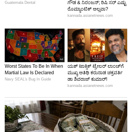
13 ಬ್ಯಾಂಕ್‌ಗಳು ಸಾಲ ನೀಡಿದ್ದು, ಸ್ಟಾಂಡಪ್‌ ಯೋಜನೆ,
ಮುದ್ರಾ ಯೋಜನೆ, ಸ್ಟಾರ್ಚ್‌ಅಪ್‌ ಯೋಜನೆ ಸೌಲಭ್ಯ
ಒದಗಿಸುವ ಕಾರ್ಯಕ್ಕೂ ಚಾಲನೆ ನೀಡಲಾಗಿದೆ. ಇಂದಿನ
ಹಾಗೂ ನಾಳೆಯ ಭವಿಷ್ಯ ರೂಪಿಸುವ ಮೂಲಕವೇ ಮೋದಿ
ಹುಟ್ಟುಹಬ್ಬದ ಕೊಡುಗೆ ನೀಡಲು ಒಂಭತ್ತು ದಿನಗಳ
ಕಾರ್ಯಕ್ರಮ ರೂಪಿಸಿದ್ದೇವೆ. ಕೊನೆ ದಿನ ದೀನ್‌ ದಯಾಳ್‌
ಅವರ ಹುಟ್ಟುಹಬ್ಬವಿದ್ದು, ಹೀಗಾಗಿ ಮೊಹಲ್ಲಾಗಳಲ್ಲಿ ಹೋಗಿ
ಊಟ ಮಾಡುವ ಮೂಲಕ ಕಾರ್ಯಕ್ರಮ ಆಯೋಜಿಸಿ ಸರಳ
ಬದುಕಿನ ಸಂದೇಶ ಸಾರಲಿದ್ದೇವೆ ಎಂದು ಅವರು ಹೇಳಿದರು.
Mysuru: ದಸರಾ ಗೋಲ್ಡ್‌ ಕಾರ್ಡ್‌ ಬಗ್ಗೆ ಶೀಘ್ರದಲ್ಲೇ
ತೀರ್ಮಾನ: ಸಚಿವ ಸೋಮಶೇಖರ್‌