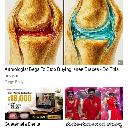
ಶಾಸಕ ಎಸ್‌.ಎ. ರಾಮದಾಸ್‌ ಪ್ರಸ್ತಾವಿಕವಾಗಿ ಮಾತನಾಡಿ,
ಮೂರನೇ ವರ್ಷದ ಮೋದಿಯುಗ ಉತ್ಸವದಲ್ಲಿ ವಿಶೇಷವಾಗಿ
ಪ.ಜಾತಿ, ಪ.ವರ್ಗ ಹಾಗೂ ಹಿಂದುಳಿದ ವರ್ಗಗಳ ಕಲ್ಯಾಣವನ್ನು
ಗಮನದಲ್ಲಿಟ್ಟುಕೊಂಡು ಕೇಂದ್ರ ಹಾಗೂ ರಾಜ್ಯ ಸರ್ಕಾರಗಳ
ಯೋಜನೆಗಳ ಅನುಷ್ಠಾನ ಮತ್ತು ಯೋಜನೆಗಳ ವಿಚಾರವನ್ನು
ಜನ ಸಾಮಾನ್ಯರಿಗೆ ಅರಿವು ಮೂಡಿಸಲಾಗುತ್ತಿದೆ. ಸ್ವಾತಂತ್ರ್ಯ
ಭಾರತದ 75ನೇ ವರ್ಷದಿಂದ 100ನೇ ವರ್ಷದವರೆಗೆ ಎಲ್ಲಾ
ಸಮಾಜದ ಅಭಿವೃದ್ಧಿ ಆಗಬೇಕೆಂಬ ದೂರದೃಷ್ಟಿಯ
ಕಲ್ಪನೆಯನ್ನು ಇಟ್ಟುಕೊಂಡು ಕಾರ್ಯಕ್ರಮ
ಮಾಡುತ್ತಿರುವುದಾಗಿ ಅವರು ಹೇಳಿದರು.
ಸ್ವಂತ ಉದ್ಯೋಗ ಮಾಡುವವರಿಗೆ ವೇದಿಕೆ ನಾವು ನೀಡುತ್ತೇವೆ.