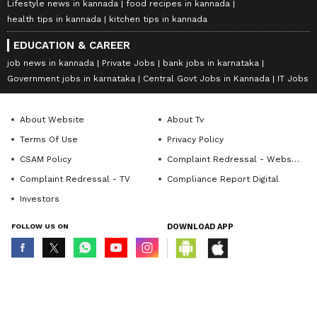
Lifestyle news in kannada
food recipes in kannada
health tips in kannada
kitchen tips in kannada
EDUCATION & CAREER
job news in kannada
Private Jobs
bank jobs in karnataka
Government jobs in karnataka
Central Govt Jobs in Kannada
IT Jobs
About Website
About Tv
Terms Of Use
Privacy Policy
CSAM Policy
Complaint Redressal - Website
Complaint Redressal - TV
Compliance Report Digital
Investors
FOLLOW US ON
DOWNLOAD APP
© Copyright 2026 Asianxt Digital Technologies Private Limited (Formerly
known as Asianet News Media & Entertainment Private Limited) | All Rights
Reserved