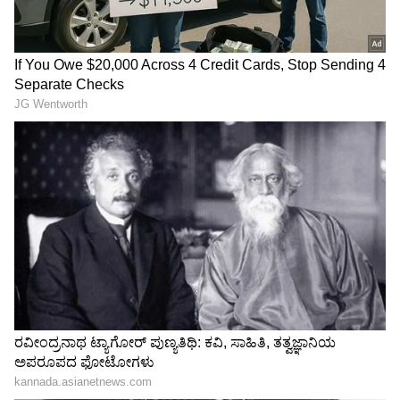
"ರಾಜಕೀಯ ಬೇಡ, ಸಿನಿಮಾನೇ ಪ್ರಾಣ":
ಕನಕೋತ್ಸವದಲ್ಲಿ ರಿಷಬ್ ಶೆಟ್ಟಿ | Rishab
Shetty speech | Suvarna News
ಶೇ.50 ರಿಂದ ಶೇ.18 ಕ್ಕೆ TAX ಇಳಿಕೆ: ಮೋದಿ-
ಟ್ರಂಪ್ ಐತಿಹಾಸಿಕ ಒಪ್ಪಂದ | India US
Trade Deal | Party Rounds