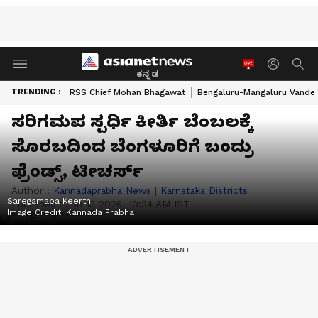
ಕನ್ನಡ
TRENDING :
RSS Chief Mohan Bhagawat
Bengaluru-Mangaluru Vande 
ಸರಿಗಮಪ ಸ್ಪರ್ಧಿ ಕೀರ್ತಿ ಬೆಂಬಲಕ್ಕೆ
ಸೊರಬದಿಂದ ಬೆಂಗಳೂರಿಗೆ ಬಂದ್ರು
ಫ್ರೆಂಡ್ಸ್, ಟೀಚರ್ಸ್
Author :
Kannadaprabha News
|
Karnataka Districts
Saregamapa Keerthi
Published :
Jun 13 2026, 10:34 AM IST
Image Credit:
Kannada Prabha