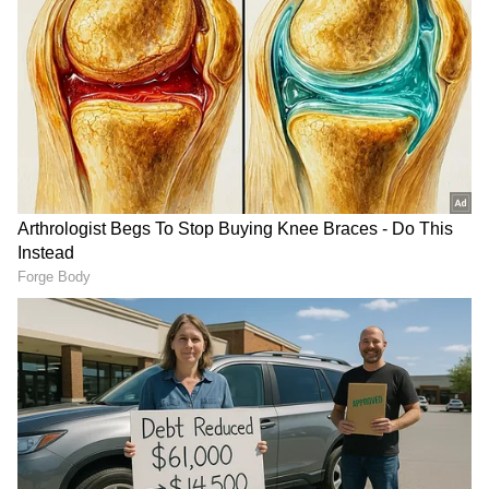
Mangaluru: ಸೇಂಟ್
ತಿರುಪತಿ ಮೊದಲ ಆರತಿ ಗೌರವಕ್ಕೆ
ಅಲೋಶಿಯಸ್ ಶಾಲೆಗೆ 1983ರ
ಹೊಸ ಶಿಷ್ಟಾಚಾರ: ಡಿಕೆಶಿ
ಬ್ಯಾಚ್‌ನಿಂದ ರೂ. 65 ಲಕ್ಷದ
ಪ್ರಸ್ತಾಪಕ್ಕೆ ಟಿಟಿಡಿ ಸದಸ್ಯ ನರೇಶ್
ವಿದ್ಯಾರ್ಥಿವೇತನ ದತ್ತಿ ಕೊಡುಗೆ!
ಬೆಂಬಲ
LATEST VIDEOS