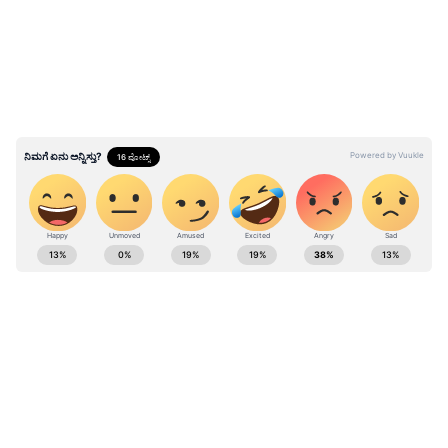
ಭದ್ರತೆ ಕೊಡ್ಬೇಕಾಯ್ತು: ಕರಾಳ ದಿನ ನೆನೆದ ಸುಹಾನಾ
ಸೈಯದ್​
ABOUT THE AUTHOR
Kannadaprabha News
KN
1967ರ ನವೆಂಬರ್ 4ರಂದು ಆರಂಭವಾದ ಕನ್ನಡಪ್ರಭ ಕನ್ನಡ
ಪತ್ರಿಕೋದ್ಯಮದಲ್ಲಿಯೇ ವಿಶೇಷ ಛಾಪು ಮೂಡಿಸಿದ ಕನ್ನಡ ದಿನ
Related Articles
ಪತ್ರಿಕೆ. ದೇಶ, ವಿದೇಶ, ವಾಣಿಜ್ಯ, ಕ್ರೀಡೆ, ಮನೋರಂಜನೆ ಸೇರಿ
ವೈವಿಧ್ಯಮಯ ಸುದ್ದಿಗಳ ಹೂರಣ ಹೊತ್ತು ತರುವ ಕನ್ನಡಪ್ರಭ,
ಜೀ ಕನ್ನಡ
ಕನ್ನಡಿಗರ ಅಸ್ಮಿತೆಯ ಸಂಕೇತ. ಸದಾ ಕರುನಾಡು, ನುಡಿ, ಸಂಸ್ಕೃತಿ
ರಿಯಾಲಿಟಿ ಶೋ
ಶಿವಮೊಗ್ಗ
ಸರಿಗಮಪ ರಿಯಾಲಿಟಿ ಶೋಗೆ ಸ್ಪರ್ಧಿಯಾಗಿ ಬಂದ
ಪರ ಧ್ವನಿ ಎತ್ತುವ ಕನ್ನಡಪ್ರಭ ದಿನ ಪತ್ರಿಕೆಯಲ್ಲಿ ಪ್ರಕಟಗೊಳ್ಳುವ
ಸ್ಯಾಂಡಲ್‌ವುಡ್ ಖ್ಯಾತ ಹೀರೋ ಪುತ್ರ ಹರುಷ್
ಸುದ್ದಿಗಳು ಸುವರ್ಣ ನ್ಯೂಸ್ ವೆಬ್‌ಸೈಟಲ್ಲೂ ಲಭ್ಯ.