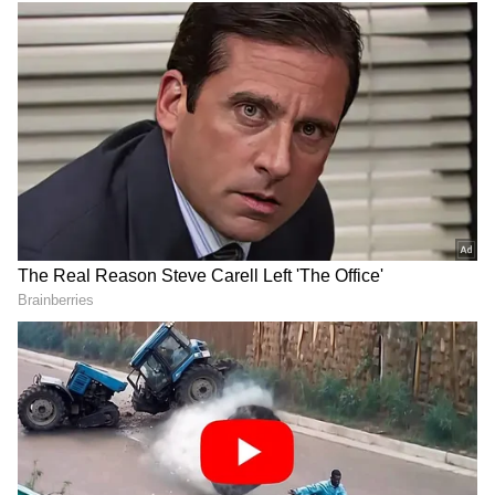
ಈ ಕಾರ್ಯಕ್ರಮಕ್ಕೆ ಬಂದಿದ್ದೇವೆ. ಭಕ್ತ ಹಾಗೂ ಭಗವಂತನ
ನಡುವೆ ವ್ಯವಹಾರ ನಡೆಯುವ ಸ್ಥಳ ದೇವಾಲಯ. ಈ
ಪುಣ್ಯಕ್ಷೇತ್ರ ಯಾತ್ರಿಕರಿಗೆ ಪ್ರಸಿದ್ಧವಾಗಿದೆ. ಇದು ಪ್ರಕೃತಿ
ಕೊಡುಗೆ. ಇಲ್ಲಿ ಸಚಿವ ಸಂಪುಟ ಸಭೆ ಮಾಡಿ ಈ ಭಾಗದ
ಅಭಿವೃದ್ಧಿಗೆ ಅನೇಕ ಕ್ರಮ ಕೈಗೊಳ್ಳಲಾಗಿದೆ. ಕೈಗಾರಿಕಾ
ಅಭಿವೃದ್ಧಿಗೆ ಕ್ರಮ ಕೈಗೊಂಡಿದ್ದೇವೆ. ಆಮ್ಲಜನಕ ದುರಂತದಲ್ಲಿ
ಮೃತಪಟ್ಟವರ ಕುಟುಂಬದ ಸದಸ್ಯರಿಗೆ ಸರ್ಕಾರಿ ಕೆಲಸ ನೀಡಿ
ಕೊಟ್ಟ ಮಾತನ್ನು ಉಳಿಸಿಕೊಂಡಿದ್ದೇವೆ. ಸಚಿವರಾದ ಕೆ.
ವೆಂಕಟೇಶ್ ಸಹ ಸಾಥ್ ನೀಡಿದ್ದಾರೆ ಎಂದು ತಿಳಿಸಿದರು.