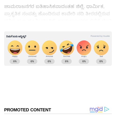
ಚಾಮರಾಜನಗರ ಐತಿಹಾಸಿಕವಾದಂತಹ ಜಿಲ್ಲೆ. ಧಾರ್ಮಿಕ,
ಪ್ರಾಕೃತಿಕ ಸಂಪತ್ತು ಹೊಂದಿರುವ ಕಾವೇರಿ ನದಿ ತೀರದಲ್ಲಿರುವ
ಪವಿತ್ರ ಪುಣ್ಯಭೂಮಿಯಾಗಿದೆ. ಚಾಮರಾಜನಗರ ಜಿಲ್ಲೆಗೆ ಭೇಟಿ
ನೀಡಿದರೆ ಅಧಿಕಾರ ಕಳೆದುಕೊಳ್ಳುತ್ತಾರೆ ಎಂಬುದು ಮೌಢ್ಯ.
ಎಲ್ಲಿ ಭಕ್ತಿ ಇದೆಯೋ ಅಲ್ಲಿ ಭಗವಂತ ಇದ್ದಾನೆ. ಮಲೆ
ಮಹದೇಶ್ವರ, ಮಧ್ಯರಂಗ, ಸಿದ್ದಪ್ಪಾಜಿ, ಗೋಪಾಲಸ್ವಾಮಿ
ಪುಣ್ಯಕ್ಷೇತ್ರಗಳಿಗೆ ಬಂದು ಜನ ನೆಮ್ಮದಿ ಕಂಡುಕೊಳ್ಳುತ್ತಾರೆ.
ಬೆಳಗ್ಗೆಯಿಂದ ಸೂರ್ಯ ಮುಳುಗುವ ವೇಳೆಗೆ ಶ್ರೀರಂಗಪಟ್ಟಣ
ಆದಿರಂಗ, ಮಧ್ಯರಂಗ ಹಾಗೂ ತಮಿಳುನಾಡಿನಲ್ಲಿರುವ
ಅಂತ್ಯರಂಗ ದೇವಾಲಯಗಳಿಗೆ ಭೇಟಿ ನೀಡುವ ಪದ್ಧತಿ
ನಡೆದುಕೊಂಡು ಬಂದಿದೆ ಎಂದರು.
ನಮ್ಮ ಸರ್ಕಾರ ಹಾಗೂ ಖಾಸಗಿಯವರು ಸೇರಿ ಈ
ದೇವಾಲಯದ ಜೀರ್ಣೋದ್ಧಾರ ಕೆಲಸ ಮಾಡಲಾಗಿದೆ. ಇಂದು
ಸಚಿವ ಸಂಪುಟ ಸಭೆ ಇದ್ದರೂ ನಾನು ಸೇರಿ ಅನೇಕ ಸಚಿವರು