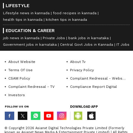
LIFESTYLE
Lifestyle news in kannada
food recipes in kannada
health tips in kannada
kitchen tips in kannada
EDUCATION & CAREER
job news in kannada
Private Jobs
bank jobs in karnataka
Government jobs in karnataka
Central Govt Jobs in Kannada
IT Jobs
About Website
About Tv
Terms Of Use
Privacy Policy
CSAM Policy
Complaint Redressal - Website
Complaint Redressal - TV
Compliance Report Digital
Investors
FOLLOW US ON
DOWNLOAD APP
© Copyright 2026 Asianxt Digital Technologies Private Limited (Formerly
known as Asianet News Media & Entertainment Private Limited) | All Rights