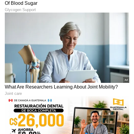
"ರಾಜಕೀಯ ಬೇಡ, ಸಿನಿಮಾನೇ ಪ್ರಾಣ":
ಕನಕೋತ್ಸವದಲ್ಲಿ ರಿಷಬ್ ಶೆಟ್ಟಿ | Rishab
Shetty speech | Suvarna News
ಶೇ.50 ರಿಂದ ಶೇ.18 ಕ್ಕೆ TAX ಇಳಿಕೆ: ಮೋದಿ-
ಟ್ರಂಪ್ ಐತಿಹಾಸಿಕ ಒಪ್ಪಂದ | India US
Trade Deal | Party Rounds