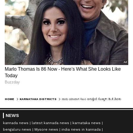
HOME
KARNATAKA DISTRICTS
ನಾನು ಯಾವಾಗ ಸಿಎಂ ಆಗುತ್ತೇನೆ ಗೊತ್ತಾ?: ಡಿ.ಕೆ.ಶಿವಕುಮಾರ್ ಉತ್ತರ ಕೇಳಿ ಎಲ್ಲರೂ ಶಾಕ್!
NEWS
kannada news
latest kannada news
karnataka news
bengaluru news
Mysore news
india news in kannada