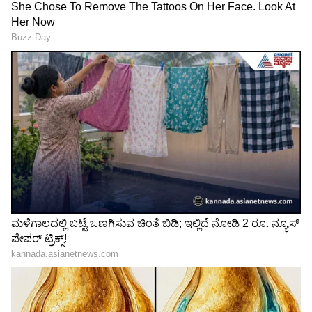
ಮಾತಿಗೆ ಡಿ.ಕೆ.ಶಿವಕುಮಾರ್ ತಿರುಗೇಟು
ಜಿಬಿಎ ಚುನಾವಣೆ