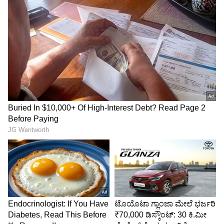
ಬರಹಗಾರ ಹಾಗೂ ಕಂಟೆಂಟ್ ಡೆವಲಪರ್ ಆಗಿ ಕೆಲಸ ಮಾಡಿದ್ದೇನೆ.
ಮನರಂಜನೆ ಸುದ್ದಿಗಳ ಬಗ್ಗೆ ತುಂಬಾ ಆಸಕ್ತಿ. ಸಿನಿಮಾ ವೀಕ್ಷಿಸುವುದು,
ಸಂಗೀತ ಕೇಳುವುದು ಮತ್ತು ಕ್ರೀಡೆ ನೆಚ್ಚಿನ ಹವ್ಯಾಸಗಳು.
DOWNLOAD APP