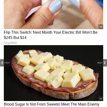
ಕಾರವಾರಕ್ಕೆ 200 ಹಾಸಿಗೆಯ
ದರ್ಶನ್‌ಗೆ ಜೈಲಲ್ಲಿ ರಾಜಾತಿಥ್ಯ
ಸೂಪರ್ ಸ್ಪೆಷಾಲಿಟಿ ಆಸ್ಪತ್ರೆ
ನೀಡಿದ್ದ ವಿಲ್ಸನ್ ಗಾರ್ಡನ್ ನಾಗ
ನಿರ್ಮಾಣಕ್ಕೆ ₹100 ಕೋಟಿ ಕೊಟ್ಟ
ರಿಲೀಸ್; ಆದರೆ, ದಾಸನಿಗೆ
ಸರ್ಕಾರ!
ಬಿಡುಗಡೆ ಭಾಗ್ಯ ಬರಲಿಲ್ಲ!
PREV
NEXT
LATEST VIDEOS