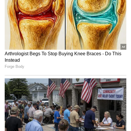
ಜಿಬಿಎ ಚುನಾವಣೆ ನಡೆಸುವ ಜವಾಬ್ದಾರಿ ಚುನಾವಣಾ
ಆಯೋಗದ ಮೇಲಿದೆ. ಚುನಾವಣೆ ನಡೆಸಲು ಸರ್ಕಾರ
ಸಂಪೂರ್ಣವಾಗಿ ಸಹಕಾರ ನೀಡಲಿದೆ. ಸಮಯದ ಪ್ರಕಾರ
ಚುನಾವಣೆ ನಡೆಯಲಿದೆ. ನಾವೆಲ್ಲ ಸಿದ್ಧತೆ ಮಾಡಿಕೊಳ್ಳುತ್ತೇವೆ
ಎಂದು ಡಿಸಿಎಂ ಡಿ.ಕೆ. ಶಿವಕುಮಾರ್‌ ತಿಳಿಸಿದರು.
ಈ ಸಂದರ್ಭದಲ್ಲಿ ಮುಜರಾಯಿ ಸಚಿವ ರಾಮಲಿಂಗಾರೆಡ್ಡಿ,
ಉಸ್ತುವಾರಿ ಸಚಿವ ವೆಂಕಟೇಶ್, ಹನೂರು ಶಾಸಕ ಎಂ.ಆರ್‌.
ಮಂಜುನಾಥ್, ಕೊಳ್ಳೇಗಾಲ ಶಾಸಕ ಎ.ಆರ್‌. ಕೃಷ್ಣಮೂರ್ತಿ,
ಚಾಮರಾಜನಗರ ಶಾಸಕ ಸಿ. ಪುಟ್ಟರಂಗಶೆಟ್ಟಿ, ಕಾಡಾ ಅಧ್ಯಕ್ಷ
ಮರಿಸ್ವಾಮಿ, ಮಾಜಿ ಶಾಸಕ ಆರ್‌. ನರೇಂದ್ರ, ಜಿಪಂನ ಮಾಜಿ
ಸದಸ್ಯ ಕೊಪ್ಪಾಳಿ ನಾಯಕ, ಪುಟ್ಟರಾಜು, ಚಾಮುಲ್ ಅಧ್ಯಕ್ಷ
ನಂಜುಂಡಸ್ವಾಮಿ, ಮಂಜುನಾಥ್, ಚೇತನ್ ದೊರೆ, ಇಓ
ಸುರೇಶ್ ಕುಮಾರ್‌, ಜಿಲ್ಲಾಧಿಕಾರಿ ಶ್ರೀರೂಪಾ, ಎಸ್ಪಿ
ಮುತ್ತುರಾಜ್, ಕ್ಷೇತ್ರ ಶಿಕ್ಷಣಾಧಿಕಾರಿ ಮಂಜುಳಾ, ಸರ್ಕಾರಿ
ನೌಕರರ ಸಂಘದ ಕಾರ್ಯದರ್ಶಿ ಚಿಕ್ಕರಾಜು ಇನ್ನಿತರಿದ್ದರು.