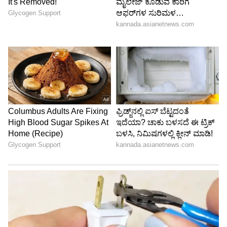
RECOMMENDED STORIES
ಮಳೆ ಹಾನಿಗೆ ನಿರ್ಲಕ್ಷ್ಯ ಬೇಡ:
ಕೈಗಾರಿಕಾ ಪ್ರದೇಶಗಳಿಗೆ
ಅಧಿಕಾರಿಗಳಿಗೆ ಸಚಿವ
ಕೊಳ್ಳೆಗಾಲ ಕೆರೆಗಳಿಂದ ನೀರು:
ಚಲುವರಾಯಸ್ವಾಮಿ ಖಡಕ್
ಸಚಿವ ಎಂ.ಬಿ.ಪಾಟೀಲ್‌
ಎಚ್ಚರಿಕೆ
ಹೇಳಿದ್ದೇನು?