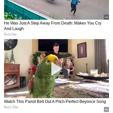
Related Articles
ರೈತರ ಬದುಕು ಹಸನಾಗಿಸಲು ಜಿಲ್ಲೆಗೆ 2500 ಕೋಟಿ
ಅನುದಾನ ಬಿಡುಗಡೆ: ಡಿ.ಕೆ.ಶಿವಕುಮಾರ್
ರಾಜ್ಯದಲ್ಲಿ ಎಲ್ಲಾ ಕುರ್ಚಿಗಳೂ ಗಟ್ಟಿಯಾಗಿವೆ: ಪ್ರಧಾನಿ