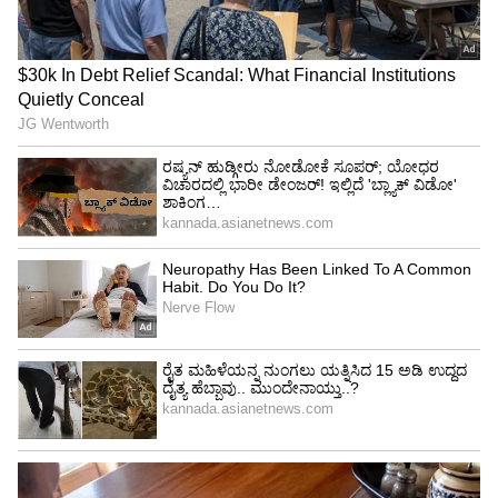
LATEST VIDEOS
ABOUT THE AUTHOR
Govindaraj S
GS
ಏಷ್ಯಾನೆಟ್ ಸುವರ್ಣ ಡಿಜಿಟಲ್ ಕನ್ನಡ ವಿಭಾಗದಲ್ಲಿ ಉಪ ಸಂಪಾದಕ.
ಕಳೆದ 8 ವರ್ಷಗಳಿಂದ ಮಾಧ್ಯಮ ಪ್ರಪಂಚದಲ್ಲಿದ್ದೇನೆ. ಹುಟ್ಟಿ
ಬೆಳೆದಿದ್ದು ಬೆಂಗಳೂರಿನಲ್ಲಿ. ಸ್ನಾತಕೋತ್ತರ ಪದವಿಯನ್ನು ಬೆಂಗಳೂರು
ವಿಶ್ವವಿದ್ಯಾಲಯದಿಂದ ಪಡೆದಿದ್ದೇನೆ. ದೂರದರ್ಶನದಲ್ಲಿ ಇಂಟರ್ನ್‌ಶಿಪ್
ಡಿ.ಕೆ. ಶಿವಕುಮಾರ್
ನಿರ್ವಹಣೆ. ಪ್ರಜಾವಾಣಿ ಮತ್ತು ಉದಯವಾಣಿ ಡಿಜಿಟಲ್ ವಿಭಾಗದಲ್ಲಿ
ಕಾಂಗ್ರೆಸ್
ರಾಜಕೀಯ ಸುದ್ದಿ
ಚಾಮರಾಜನಗರ