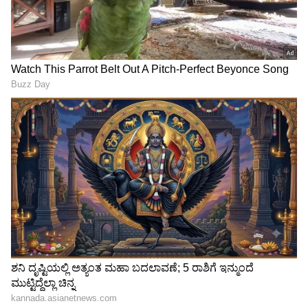
ನೀರು ಕೊಡಲಾಗುವುದು ಎಂದರು. ಕಾವೇರಿ ನೀರಾವರಿ
ನಿಗಮದ ವ್ಯವಸ್ಥಾಪಕ ನಿರ್ದೇಶಕ ಮಹೇಶ್‌, ಕೈಗಾರಿಕಾ
ಇಲಾಖೆ ಪ್ರಧಾನ ಕಾರ್ಯದರ್ಶಿ ಸೆಲ್ವಕುಮಾರ್‌, ಕೈಗಾರಿಕಾ
ಇಲಾಖೆ ಆಯುಕ್ತೆ ಖುಷ್ಬು ಗೋಯಲ್‌ ಇತರರಿದ್ದರು.
ಶಿವಗಂಗೆ ಬೆಟ್ಟಕ್ಕೆ ಬಂದಿದ್ದ 31ರ
ಅವನು ಸತ್ತರೂ ಹೆಂಡತಿಯ ಪತ್ತೆ
ಹರೆಯದ ಉದ್ಯಮಿ ಪುತ್ರ ನಾಪತ್ತೆ,
ಇಲ್ಲ: ಸೂಸೈಡ್​​ ಕೇಸ್​​ನಲ್ಲಿ ಟ್ವಿಸ್ಟ್​
ಶಾಂತಲಾ ಡ್ರಾಪ್‌ನಲ್ಲಿ ಶೋಧ
ಮೇಲೆ ಟ್ವಿಸ್ಟ್!
LATEST VIDEOS
"ರಾಜಕೀಯ ಬೇಡ, ಸಿನಿಮಾನೇ ಪ್ರಾಣ":
ಕನಕೋತ್ಸವದಲ್ಲಿ ರಿಷಬ್ ಶೆಟ್ಟಿ | Rishab
Shetty speech | Suvarna News
ಶೇ.50 ರಿಂದ ಶೇ.18 ಕ್ಕೆ TAX ಇಳಿಕೆ: ಮೋದಿ-
ಟ್ರಂಪ್ ಐತಿಹಾಸಿಕ ಒಪ್ಪಂದ | India US
Trade Deal | Party Rounds