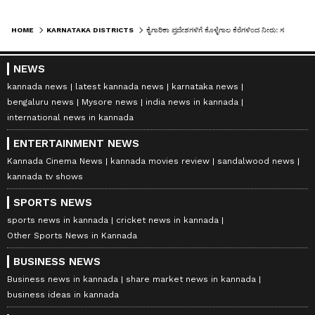
HOME
KARNATAKA DISTRICTS
ಕೈಗಾರಿಕಾ ಪ್ರದೇಶಗಳಿಗೆ ಕೊಳ್ಳೆಗಾಲ ಕೆರೆಗಳಿಂದ ನೀರು: ಸಚಿವ ಎಂ.ಬಿ.ಪಾಟೀಲ್‌ ಹೇಳಿದ್ದೇನು?
NEWS
kannada news
latest kannada news
karnataka news
bengaluru news
Mysore news
india news in kannada
international news in kannada
ENTERTAINMENT NEWS
Kannada Cinema News
kannada movies review
sandalwood news
kannada tv shows
SPORTS NEWS
sports news in kannada
cricket news in kannada
Other Sports News in Kannada
BUSINESS NEWS
Business news in kannada
share market news in kannada
business ideas in kannada