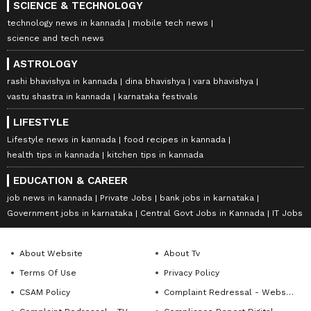
SCIENCE & TECHNOLOGY
technology news in kannada
mobile tech news
science and tech news
ASTROLOGY
rashi bhavishya in kannada
dina bhavishya
vara bhavishya
vastu shastra in kannada
karnataka festivals
LIFESTYLE
Lifestyle news in kannada
food recipes in kannada
health tips in kannada
kitchen tips in kannada
EDUCATION & CAREER
job news in kannada
Private Jobs
bank jobs in karnataka
Government jobs in karnataka
Central Govt Jobs in Kannada
IT Jobs
About Website
About Tv
Terms Of Use
Privacy Policy
CSAM Policy
Complaint Redressal - Website