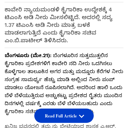
ಕಾವೇರಿ ನ್ಯಾಯಮಂಡಳಿ ಕೈಗಾರಿಕಾ ಉದ್ದೇಶಕ್ಕೆ 4
ಟಿಎಂಸಿ ಅಡಿ ನೀರು ಮೀಸಲಿಟ್ಟಿದೆ. ಅದರಲ್ಲಿ ಸದ್ಯ
1.37 ಟಿಎಂಸಿ ಅಡಿ ನೀರು ಮಾತ್ರ ಬಳಕೆ
ಮಾಡಲಾಗುತ್ತಿದೆ ಎಂದು ಕೈಗಾರಿಕಾ ಸಚಿವ
ಎಂ.ಬಿ.ಪಾಟೀಲ್‌ ತಿಳಿಸಿದರು.
ಬೆಂಗಳೂರು (ಮೇ.21):
ಬೆಂಗಳೂರಿನ ಸುತ್ತಮುತ್ತಲಿನ
ಕೈಗಾರಿಕಾ ಪ್ರದೇಶಗಳಿಗೆ ಕಾವೇರಿ ನದಿ ನೀರು ಒದಗಿಸಲು
ಕೊಳ್ಳೆಗಾಲ ತಾಲೂಕಿನ ಅಗರ ಮತ್ತು ಮದ್ದೂರು ಕೆರೆಗಳ ನೀರು
ಸಂಗ್ರಹ ಸಾಮರ್ಥ್ಯ ಹೆಚ್ಚು ಮಾಡಿ ಅಲ್ಲಿಂದ ನೀರು ಪಂಪ್‌
ಮಾಡಲು ಯೋಜನೆ ರೂಪಿಸಲಾಗಿದೆ. ಅದರಿಂದ ಹಾಲಿ ಒಂದು
ಬೆಳೆ ಬೆಳೆಯುತ್ತಿರುವ ಅಚ್ಚುಕಟ್ಟು ಪ್ರದೇಶದ ರೈತರು ಮುಂದಿನ
ದಿನಗಳಲ್ಲಿ ವರ್ಷಕ್ಕೆ ಎರಡು ಬೆಳೆ ಬೆಳೆಯಬಹುದು ಎಂದು
ಕೈಗಾರಿಕಾ ಸಚಿವ ಎಂ.ಬಿ.ಪಾಟೀಲ್‌ ತಿಳಿಸಿದರು.
Read Full Article
ಖನಿಜ ಭವನದಲ್ಲಿ ತಮ್ಮನ್ನು ಭೇಟಿಯಾದ ಶಾಸಕ ಎ.ಆರ್‌.