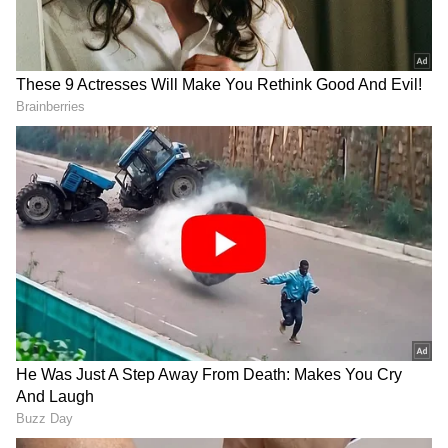
DOWNLOAD APP
Related Articles
ಬಾಗಲಕೋಟೆಯಲ್ಲೇ ಚರ್ಚೆಗೆ ಬನ್ನಿ: ಸಂಸದ
ಕಾರಜೋಳರಿಂದ ಸಚಿವ ಎಂ.ಬಿ.ಪಾಟೀಲ್‌ಗೆ ಪ್ರತಿ
ಸವಾಲು
ಅರವಿಂದ ಬೆಲ್ಲದ್‌ ಕೇಂದ್ರ ಸರ್ಕಾರದ ತಾರತಮ್ಯ ಬಗ್ಗೆ
ಪ್ರಸ್ತಾಪಿಸಲಿ: ಸಚಿವ ಎಂ.ಬಿ.ಪಾಟೀಲ್‌