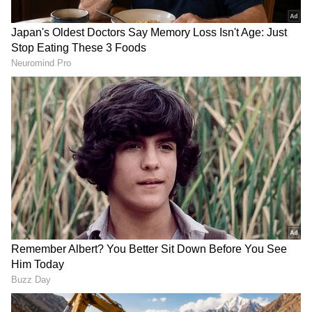
LATEST VIDEOS
"ರಾಜಕೀಯ ಬೇಡ, ಸಿನಿಮಾನೇ ಪ್ರಾಣ":
ಕನಕೋತ್ಸವದಲ್ಲಿ ರಿಷಬ್ ಶೆಟ್ಟಿ | Rishab
Shetty speech | Suvarna News
ಶೇ.50 ರಿಂದ ಶೇ.18 ಕ್ಕೆ TAX ಇಳಿಕೆ: ಮೋದಿ-
ಟ್ರಂಪ್ ಐತಿಹಾಸಿಕ ಒಪ್ಪಂದ | India US