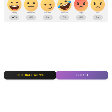
ಸೂಚಿಸಿದೆ. ಮಳೆ ಹೀಗೆಯೇ ಮುಂದುವರಿದರೆ ರಜೆಯನ್ನು
ವಿಸ್ತರಿಸುವ ಬಗ್ಗೆ ಮರುಪರಿಶೀಲನೆ ನಡೆಸಲಾಗುವುದು ಎಂದು
ABOUT THE AUTHOR
ಅಧಿಕಾರಿಗಳು ತಿಳಿಸಿದ್ದಾರೆ.
Sathish Kumar KH
SK
ವಿಜಯನಗರ ಜಿಲ್ಲೆ ಕಂದಗಲ್‌ಪುರ ಗ್ರಾಮದವನು ಮೂಲತಃ ಶಿಕ್ಷಕ.
ಆದರೆ, ಆಕರ್ಷಿಸಿದ್ದು ಪತ್ರಿಕೋದ್ಯಮ. ಎಂಟು ವರ್ಷಗಳಿಂದ
ಪ್ರಜಾವಾಣಿ, ವಿಜಯವಾಣಿ ನಂತರ ಇದೀಗ ಏಷ್ಯಾನೆಟ್ ಕನ್ನಡದಲ್ಲಿ
ಕಾರ್ಯನಿರ್ವಹಿಸುತ್ತಿದ್ದೇನೆ. ಕರ್ನಾಟಕ ರಾಜಕಾರಣ ನೆಚ್ಚಿನ ಕ್ಷೇತ್ರ.
ಕರ್ನಾಟಕ ಸುದ್ದಿ
ಡಿಜಿಟಲ್ ಮಾಧ್ಯಮಕ್ಕನುಗುಣವಾಗಿ ಶಿಕ್ಷಣ, ಆರೋಗ್ಯ, ಸಿನಿಮಾ
ಕರ್ನಾಟಕ ಮಳೆ
ಚಿಕ್ಕಮಗಳೂರು
ಶಾಲಾ ರಜೆ
ಸುದ್ದಿಗಳನ್ನೂ ಬರೆಯುತ್ತೇನೆ. ಕ್ರಿಕೆಟ್, ಕೃಷಿ ಇಷ್ಟ. ಓದು ನೆಚ್ಚಿನ
ಹವ್ಯಾಸ.
FOOTBALL WC '26
CRICKET