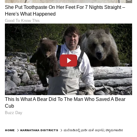
HOME
KARNATAKA DISTRICTS
ಮಲೆನಾಡಿನಲ್ಲಿ ಭಾರೀ ಮಳೆ ಆರ್ಭಟ; ಚಿಕ್ಕಮಗಳೂರಿನ ಈ ಭಾಗದಲ್ಲಿ ಶಾಲೆಗಳಿಗೆ ರಜೆ ಘೋಷಣೆ ಮಾಡಿದ ತಹಸೀಲ್ದಾರ್!