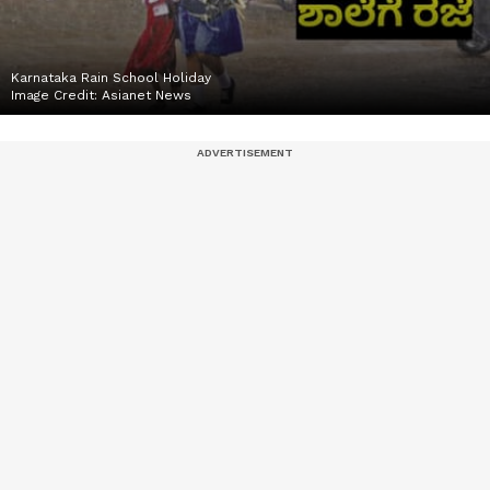
Karnataka Rain School Holiday
Image Credit:
Asianet News