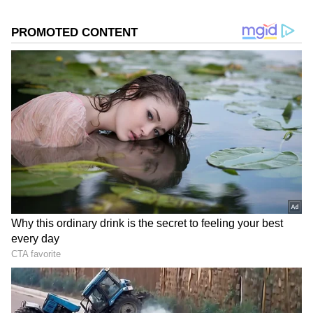
Related Articles
DOWNLOAD APP
ಶಾಲೆಗೆ ಈ ದಿನ ರಜೆ- ಮೂರು ತಾಲೂಕುಗಳಲ್ಲಿ ಮಳೆ
ಹಿನ್ನೆಲೆ ರಜೆ ಘೋಷಣೆ
RECOMMENDED STORIES
ಕರ್ನಾಟಕಲ್ಲಿಂದು ಭಾರೀ ಮಳೆ ಸೂಚನೆ: 11 ಜಿಲ್ಲೆಗಳಿಗೆ
ಆರೆಂಜ್ ಅಲರ್ಟ್, ಜಿಲ್ಲೆಗಳಿಗೆ ಯೆಲ್ಲೋ ಅಲರ್ಟ್