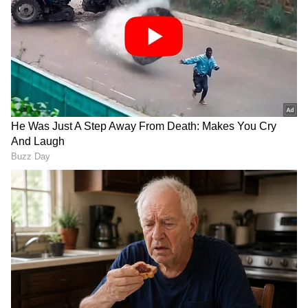
ಕಾಲು ನೋವು ತೋರಿಸಲು
ಎಸ್‌ ಜಾನಕಿ ಅವರ ಇಚ್ಛೆಯಂತೆ
ಬಂದಿದ್ದ ಗಾಯಕಿ ಎಸ್‌ ಜಾನಕಿ
ಮೈಸೂರಿನಲ್ಲಿಯೇ
ಸಾವು ಕಂಡಿದ್ದು ಹೇಗೆ? ಖಾಸಗಿ
ಗಾನಕೋಗಿಲೆಯ ಅಂತ್ಯಸಂಸ್ಕಾರ
ಆಸ್ಪತ್ರೆ ಹೇಳಿದ್ದಿಷ್ಟು..
ಎಸ್‌ ಜಾನಕಿ ಅಂತ್ಯಸಂಸ್ಕಾರಕ್ಕೆ
ಗಾನಕೋಗಿಲೆ ಎಸ್. ಜಾನಕಿ
ಉಚಿತ ನಿವೇಶನ, ಸ್ವಯಾರ್ಜಿತ
ಅಗಲಿಕೆ: ಸಂಗೀತ ಲೋಕದ
ಸೈಟ್‌ ನೀಡುವುದಾಗಿ ಹೇಳಿದ
ಧ್ರುವತಾರೆಗೆ ಡಿಕೆಶಿ-ಸಿದ್ದರಾಮಯ್ಯ
ಸಾರಾ ಮಹೇಶ್‌
ಭಾವುಕ ನಮನ