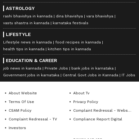
ASTROLOGY
rashi bhavishya in kannada
dina bhavishya
vara bhavishya
vastu shastra in kannada
karnataka festivals
LIFESTYLE
Lifestyle news in kannada
food recipes in kannada
health tips in kannada
kitchen tips in kannada
EDUCATION & CAREER
job news in kannada
Private Jobs
bank jobs in karnataka
Government jobs in karnataka
Central Govt Jobs in Kannada
IT Jobs
About Website
About Tv
Terms Of Use
Privacy Policy
CSAM Policy
Complaint Redressal - Website
Complaint Redressal - TV
Compliance Report Digital
Investors