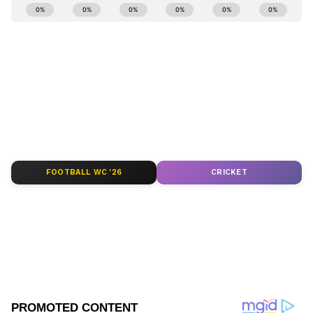
ABOUT THE AUTHOR
Govindaraj S
GS
ಏಷ್ಯಾನೆಟ್ ಸುವರ್ಣ ಡಿಜಿಟಲ್ ಕನ್ನಡ ವಿಭಾಗದಲ್ಲಿ ಉಪ ಸಂಪಾದಕ.
ಕಳೆದ 8 ವರ್ಷಗಳಿಂದ ಮಾಧ್ಯಮ ಪ್ರಪಂಚದಲ್ಲಿದ್ದೇನೆ. ಹುಟ್ಟಿ
ಬೆಳೆದಿದ್ದು ಬೆಂಗಳೂರಿನಲ್ಲಿ. ಸ್ನಾತಕೋತ್ತರ ಪದವಿಯನ್ನು ಬೆಂಗಳೂರು
ವಿಶ್ವವಿದ್ಯಾಲಯದಿಂದ ಪಡೆದಿದ್ದೇನೆ. ದೂರದರ್ಶನದಲ್ಲಿ ಇಂಟರ್ನ್‌ಶಿಪ್
ಕಾಂಗ್ರೆಸ್
ನಿರ್ವಹಣೆ. ಪ್ರಜಾವಾಣಿ ಮತ್ತು ಉದಯವಾಣಿ ಡಿಜಿಟಲ್ ವಿಭಾಗದಲ್ಲಿ
ರಾಜಕೀಯ ಸುದ್ದಿ
ಚಿಕ್ಕಬಳ್ಳಾಪುರ
ಸುದ್ದಿ
ಬರಹಗಾರ ಹಾಗೂ ಕಂಟೆಂಟ್ ಡೆವಲಪರ್ ಆಗಿ ಕೆಲಸ ಮಾಡಿದ್ದೇನೆ.
ಮನರಂಜನೆ ಸುದ್ದಿಗಳ ಬಗ್ಗೆ ತುಂಬಾ ಆಸಕ್ತಿ. ಸಿನಿಮಾ ವೀಕ್ಷಿಸುವುದು,
ಸಂಗೀತ ಕೇಳುವುದು ಮತ್ತು ಕ್ರೀಡೆ ನೆಚ್ಚಿನ ಹವ್ಯಾಸಗಳು.
FOOTBALL WC '26
CRICKET