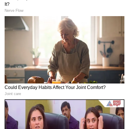
ಈ ಹಿಂದೆ ಗ್ರಾಮೀಣಾಭಿವೃದ್ಧಿ ಮಂತ್ರಿಯಾಗಿ ಕೆಲಸ ಮಾಡಿದ್ದು
ಕಡಿಮೆ. ಆದರೆ ಆರ್ ಎಸ್‌ಎಸ್ ನಿಂದನೆ ಮಾಡಿದರೆ ಅವರಿಗೆ
ಬೆಲೆಯೆಂದು ವರ್ತಿಸುತ್ತಿದ್ದಾರೆ. ಹಳ್ಳಿ ಕಡೆ ಯುಗಾದಿ
ಸಂದರ್ಭದಲ್ಲಿ ರಾಮರಸವನ್ನು ತಯಾರಿಸುತ್ತಾರೆ. ಅದನ್ನು
ಕುಡಿದರೆ ಎರಡು ದಿನಗಳಾದರೂ ಅದರ ಮತ್ತು
ಕಡಿಮೆಯಾಗುತ್ತಿರಲಿಲ್ಲ. ಅದರಂತೆ ಪ್ರಿಯಾಂಕ್ ಖರ್ಗೆ
LATEST VIDEOS
ವರ್ತಿಸುತ್ತಿದ್ದಾರೆ ಎಂದು ಕಿಡಿಕಾರಿದರು.
"ರಾಜಕೀಯ ಬೇಡ, ಸಿನಿಮಾನೇ ಪ್ರಾಣ":
ಕನಕೋತ್ಸವದಲ್ಲಿ ರಿಷಬ್ ಶೆಟ್ಟಿ | Rishab
Shetty speech | Suvarna News
ಶೇ.50 ರಿಂದ ಶೇ.18 ಕ್ಕೆ TAX ಇಳಿಕೆ: ಮೋದಿ-
ಟ್ರಂಪ್ ಐತಿಹಾಸಿಕ ಒಪ್ಪಂದ | India US
Trade Deal | Party Rounds