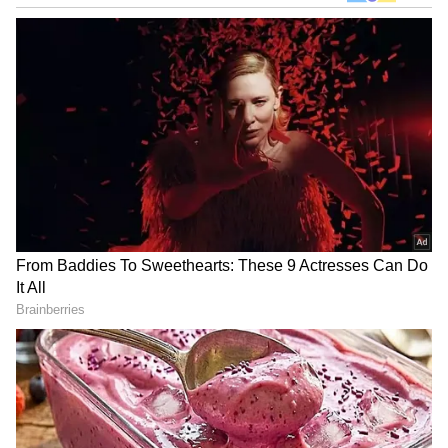
Related Articles
ದಲಿತರನ್ನು ಸಿಎಂ ಮಾಡದೇ ವಂಚಿಸುತ್ತಿರುವ ಕಾಂಗ್ರೆಸ್‌:
ಛಲವಾದಿ ನಾರಾಯಣಸ್ವಾಮಿ ಟೀಕೆ
DOWNLOAD APP
ಕಾಂಗ್ರೆಸ್‌ನಲ್ಲಿ ನಿಜವಾದ ಹೈಕಮಾಂಡ್ ಯಾರು?
ಛಲವಾದಿ ನಾರಾಯಣಸ್ವಾಮಿ ಹೇಳಿದ್ದೇನು?
RECOMMENDED STORIES
'ಬೆಂಗಳೂರು ಅಂದ್ರೆ ದೇವರ ಎಸಿ
ಕಾವೇರಿಗೆ ಕ್ಯಾತೆ ತೆಗೆದ ಸ್ಟಾಲಿನ್;
ರೂಮ್‌..' ಉದ್ಯಾನನಗರಿಯ
ನಮಗೆ ಕುಡಿಯಲು ನೀರಿಲ್ಲ, ನೀವು