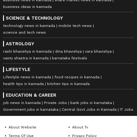
business ideas in kannada
SCIENCE & TECHNOLOGY
technology news in kannada
mobile tech news
science and tech news
ASTROLOGY
rashi bhavishya in kannada
dina bhavishya
vara bhavishya
vastu shastra in kannada
karnataka festivals
LIFESTYLE
Lifestyle news in kannada
food recipes in kannada
health tips in kannada
kitchen tips in kannada
EDUCATION & CAREER
job news in kannada
Private Jobs
bank jobs in karnataka
Government jobs in karnataka
Central Govt Jobs in Kannada
IT Jobs
About Website
About Tv
Terms Of Use
Privacy Policy