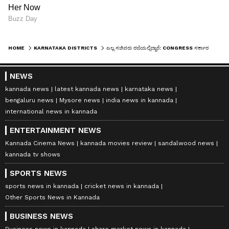
HOME
KARNATAKA DISTRICTS
ಎಲ್ಲ ಸಚಿವರು ರಜೆಯಲ್ಲಿದ್ದಾರೆ: CONGRESS ಸರ್ಕಾರದ ವಿರುದ್ಧ ಛಲವಾದಿ ನಾರಾಯಣಸ್ವಾಮಿ ವಾಗ್ದಾಳಿ!
NEWS
kannada news
latest kannada news
karnataka news
bengaluru news
Mysore news
india news in kannada
international news in kannada
ENTERTAINMENT NEWS
Kannada Cinema News
kannada movies review
sandalwood news
kannada tv shows
SPORTS NEWS
sports news in kannada
cricket news in kannada
Other Sports News in Kannada
BUSINESS NEWS
Business news in kannada
share market news in kannada