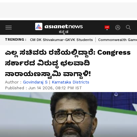
ಕನ್ನಡ
TRENDING :
CM DK Shivakumar-GKVK Students
Commonwealth Game
ಎಲ್ಲ ಸಚಿವರು ರಜೆಯಲ್ಲಿದ್ದಾರೆ: Congress
ಸರ್ಕಾರದ ವಿರುದ್ಧ ಛಲವಾದಿ
ನಾರಾಯಣಸ್ವಾಮಿ ವಾಗ್ದಾಳಿ!
Author :
Govindaraj S
|
Karnataka Districts
Published :
Jun 14 2026, 08:12 PM IST