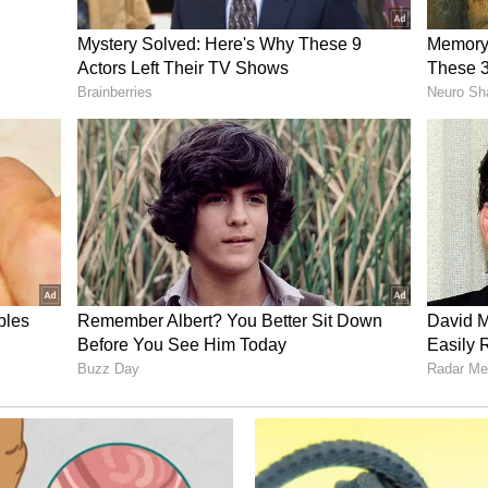
ೋಟಂಬೈಲು ರಾಜು(ಪೆಮ್ಮಯ್ಯ) ಅವರನ್ನು ಇದೇ ಸಂದರ್ಭದಲ್ಲಿ
ಡ ಅಯ್ಯಪ್ಪ ಯುವಕ ಸಂಘದ ಅಧ್ಯಕ್ಷರಾದ ಬೊಳಿಯಂಡ್ರ
ಂಡ ಸಂದೀಪ್ ಎಂ., ತೇಜಕುಮಾರ್ ಕುಡೆಕಲ್ಲು,
, ಕುದುಪಜೆ ಕೆ.ಪ್ರಕಾಶ್ ಅಕಾಡೆಮಿ ರಿಜಿಸ್ಟ್ರಾರ್ ಚಿನ್ನಸ್ವಾಮಿ
 ಸಾಂಸ್ಕೃತಿಕ ಕಾರ್ಯಕ್ರಮಗಳು ನಡೆದವು.