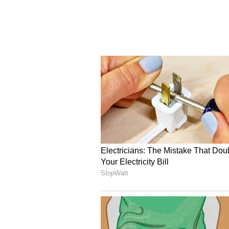
ಹಿರಿಯರಾದ ಪೊಕ್ಕುಳಂಡ್ರ ಕೆ.ಪಾಪಯ್ಯ, ತ
ಸನ್ಮಾನಿಸಿ, ಗೌರವಿಸಲಾಯಿತು. ನರಿಯಂದ
ಹರಿಪ್ರಸಾದ್, ಅಕಾಡೆಮಿ ಸದಸ್ಯರಾದ ಪೂಳಕ
ಡಾ.ಎನ್.ಎ.ಜ್ಞಾನೇಶ್, ಲತಾ ಪ್ರಸಾದ್ ಕುದ್ಪಾಜೆ
ಇದ್ದರು. ಸಭಾ ಕಾರ್ಯಕ್ರಮದ ನಂತರ ವಿವಿಧ