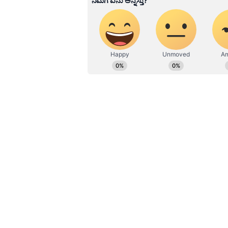
Related Articles
ರಾಜ್ಯದಲ್ಲಿ ಮೈಕ್ರೋ ಫೈನಾನ್
ಕಿರುಕುಳಕ್ಕೆ ಕೇಂದ್ರ ಸರ್ಕಾ
ಆರ್ಥಿಕ ನೀತಿಗಳೇ ಹೊಣೆ:
ಎ.ಎಸ್.ಪೊನ್ನಣ್ಣ
ಜಿಲ್ಲಾ ಗ್ಯಾರಂಟಿ ಯೋಜನೆಗಳ ಅನುಷ್ಠಾನ ಸ
ಅರೆಭಾಷೆ ಸಂಸ್ಕೃತಿ ಮತ್ತು ಸಾಹಿತ್ಯ ಅಕಾಡ
ಗ್ರಾಮೀಣ ಪ್ರದೇಶದಲ್ಲಿ ನಡೆಯುತ್ತಿರುವುದ
ಇದರಿಂದ ಸಾಹಿತ್ಯ ಬೆಳವಣಿಗೆಗೆ ಅನುಕೂಲವಾ
ಸಾಹಿತ್ಯ ಅಕಾಡೆಮಿ ಅಧ್ಯಕ್ಷರಾದ ಸದಾನಂ