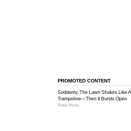
ಮಾಡಿದರು.
ಪದ್ಧತಿಯು ವಿಶಿಷ್ಟ
ವಿರಾಜಪೇಟೆ ಗೌಡ ಸಮಾಜದ ಅಧ್ಯಕ್ಷರಾದ 
ಆರಂಭದ ನಂತರ ಅರೆಭಾಷೆ ಬೆಳವಣಿಗೆಗೆ ಹೆಚ್ಚಿನ 
ಶ್ರಮಿಸಬೇಕು ಎಂದು ಸಲಹೆ ಮಾಡಿದರು. 
ಕುಮಾರ ಅವರು ಮಾತನಾಡಿ ಅರೆಭಾಷಿಕರಲ್ಲಿ ಮದ
ಹಲವು ಬದಲಾವಣೆಗಳು ಆಗುತ್ತಿವೆ. ಆದರೆ ಮದ
ಹೋಗುವಂತಾಗಬೇಕು ಎಂದು ಸಲಹೆ ಮಾಡಿದ
ಕೆದಮುಳ್ಳೂರು ಗ್ರಾಮದ ಜಾನಪದ ವಿಭಾಗದ ರಾ