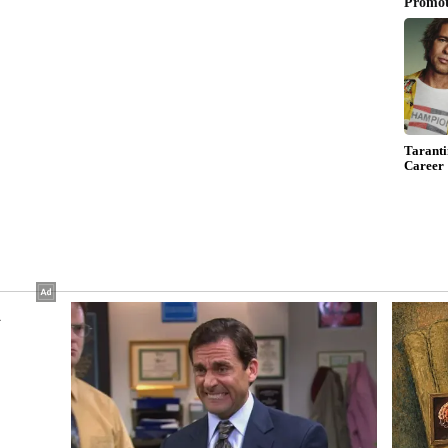
ಮುಕ್ಕಾಟಿ ವಾಸು ಗಣಪತಿ ಅವರು ಮಾತನಾಡಿ ಅಕಾಡೆಮಿ
ಸಹಕಾರ ಆಗಿದೆ. ಆ ನಿಟ್ಟಿನಲ್ಲಿ ಅರೆಭಾಷೆ ಅಭಿವೃದ್ಧಿಗೆ ಮತ್ತಷ್ಟು
ಮಡಿಕೇರಿ ಕೊಡಗು ಗೌಡ ಸಮಾಜದ ನಿರ್ದೇಶಕರಾದ ತೋಟಂಬೈಲು
ುವೆ ಪದ್ಧತಿಯು ವಿಶಿಷ್ಟವಾಗಿದೆ. ಆದರೆ ಇತ್ತೀಚಿನ ದಿನಗಳಲ್ಲಿ
ುವೆ ಪದ್ಧತಿಯನ್ನು ಹಿಂದಿನಂತೆ ನಡೆಸಿಕೊಂಡು
ರು.
ಜ್ಯ ಪ್ರಶಸ್ತಿ ಪುರಸ್ಕೃತರಾದ ಕುಡಿಯರ ಬಿ.ಅಮ್ಮುಣಿ,