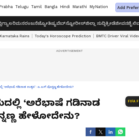
Prabha
Telugu
Tamil
Bangla
Hindi
Marathi
MyNation
Add Prefer
ದಿ
ಗ್ಯಾಲರಿ
ಮನರಂಜನೆ
ಜ್ಯೋತಿಷ್ಯ
ವೆಬ್‌ಸ್ಟೋರೀಸ್
ಜಿಲ್ಲಾ ಸುದ್ದಿ
ಕ್ರೀಡೆ
ಜೀವನಶೈಲಿ
ವ
Karnataka Rains
Today's Horoscope Prediction
BMTC Driver Viral Vide
ಲಿ ‘ಅರೆಭಾಷೆ ಗಡಿನಾಡ ಉತ್ಸವ’: ಎ.ಎಸ್.ಪೊನ್ನಣ್ಣ ಹೇಳೋದೇನು?
ಲ್ಲಿ ‘ಅರೆಭಾಷೆ ಗಡಿನಾಡ
FIFA 
ನ್ನಣ್ಣ ಹೇಳೋದೇನು?