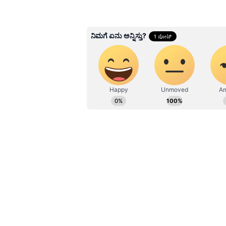
ಸ್ಥಳದಲ್ಲೇ ಕೊನೆಯುಸಿರೆಳೆದಿದ್ದಾರೆ.
Sathish Kumar KH
SK
ವಿಜಯನಗರ ಜಿಲ್ಲೆ ಕಂದಗಲ್‌ಪುರ ಗ್ರಾಮ
ವರ್ಷಗಳಿಂದ ಪ್ರಜಾವಾಣಿ, ವಿಜಯವಾಣಿ ನಂ
ಕರ್ನಾಟಕ ರಾಜಕಾರಣ ನೆಚ್ಚಿನ ಕ್ಷೇತ್ರ.
ಸುದ್ದಿಗಳನ್ನೂ ಬರೆಯುತ್ತೇನೆ. ಕ್ರಿಕೆಟ್, ಕೃ