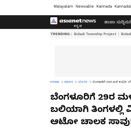
Malayalam
Newsable
Kannada
Kannada
ತಾಜಾ ಸುದ್ದಿ
ಸುದ್
TRENDING :
Bidadi Township Project
Bidad
HOME
NEWS
STATE
ಬೆಂಗಳೂರಿಗೆ 29ರ ಮಳೆ ಕಂಟಕ: ಬೌ
ಬೆಂಗಳೂರಿಗೆ 29ರ ಮಳ
ಬಲಿಯಾಗಿ ತಿಂಗಳಲ್ಲಿ
ಆಟೋ ಚಾಲಕ ಸಾವು