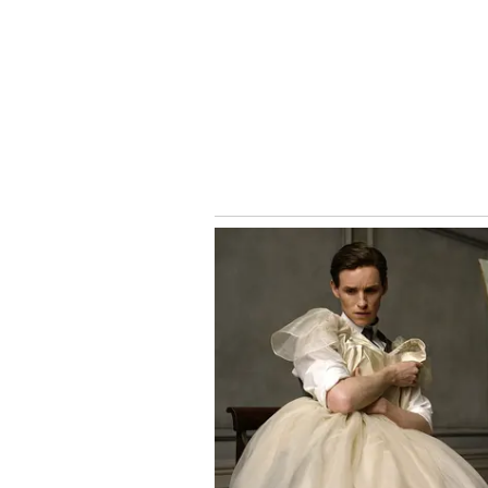
ಆಘಾತವನ್ನುಂಟು ಮಾಡಿದ್ದು, ಹಳೆಯ ಗೋಡ
ಆಕ್ರೋಶ ಹೊರಹಾಕಿದ್ದರು. ಈ ಪ್ರಕರಣಕ್ಕೆ ಸ
ಅಧಿಕಾರಿಗಳನ್ನು ಅಮಾನತು ಮಾಡಿ ಆದೇಶ ಹೊರಡಿ
ಒಂದು ತಿಂಗಳ ಅಂತರಕ್ಕೆ ಸರಿಯಾಗಿ ಮತ್ತೊಬ್ಬ 