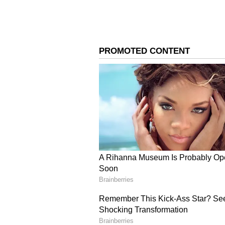
ವಹಿಸಬೇಕಾದ ಗ್ರೇಟರ್ ಬೆಂಗಳೂರು ಪ್ರಾಧಿಕಾರ
ಸಾರ್ವಜನಿಕರು ಆಕ್ರೋಶ ವ್ಯಕ್ತಪಡಿಸಿದ್ದಾ
ಆಧಾರಸ್ತಂಭವನ್ನೇ ಕಳೆದುಕೊಂಡಿದೆ. ಮೃತ
ಮುಟ್ಟಿದೆ.
ಈ ಸಂಬಂಧ ವಿಜಯನಗರ ಪೊಲೀಸ್ ಠಾಣೆಯಲ್ಲ
ನಿರ್ಲಕ್ಷ್ಯದ ಬಗ್ಗೆಯೂ ತನಿಖೆ ನಡೆಸಲಾಗ
ಹಳೆಯ ಕಟ್ಟಡಗಳ ಗೋಡೆಗಳ ಪಕ್ಕ ವಾಹನ ನಿಲ
ಬೌರಿಂಗ್ ಆಸ್ಪತ್ರೆ ಕಾಂಪೌಂಡ್ ಕ
ಬೆಂಗಳೂರಿನಲ್ಲಿ ಏಪ್ರಿಲ್ 29ರಂದು ಸುರಿದ 
ಗೋಡೆ ಕುಸಿದು, ಮೂವರು ಮಕ್ಕಳು ಸೇರಿದಂತೆ