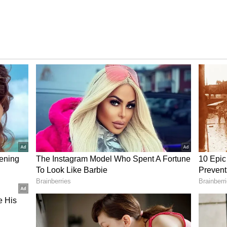
 ಮತ್ತು ಸಂಬಂಧಪಟ್ಟ ಸಂಸ್ಥೆಗಳು ನಿರ್ಲಕ್ಷ್ಯ ವಹಿಸಿವೆ ಎಂದು
ರೆ. ಒಂದು ಗೋಡೆ ಕುಸಿತದಿಂದಾಗಿ ಬಡ ಕುಟುಂಬವೊಂದು ತನ್ನ
 ಶಿವ ಬೋರಯ್ಯ ಅವರ ಕುಟುಂಬಸ್ಥರ ಆಕ್ರಂದನ ಮುಗಿಲು
ಿ ಪ್ರಕರಣ ದಾಖಲಾಗಿದ್ದು, ಕ್ಲಬ್ ಆಡಳಿತ ಮಂಡಳಿಯ
ುತ್ತಿದೆ. ಸಾರ್ವಜನಿಕರು ಮಳೆಯ ಸಮಯದಲ್ಲಿ ಮರಗಳು ಅಥವಾ
್ಲಿಸದಂತೆ ಪೊಲೀಸರು ಮನವಿ ಮಾಡಿದ್ದಾರೆ.
ುಸಿದು 11 ಸಾವು:
ಭಾರಿ ಮಳೆಗೆ ಶಿವಾಜಿನಗರದ ಬೌರಿಂಗ್ ಆಸ್ಪತ್ರೆಯ ಕಾಂಪೌಂಡ್
 7 ಮಂದಿ ದಾರುಣವಾಗಿ ಸಾವನ್ನಪ್ಪಿದ್ದರು. ಈ ದುರಂತ ನಗರದಲ್ಲಿ