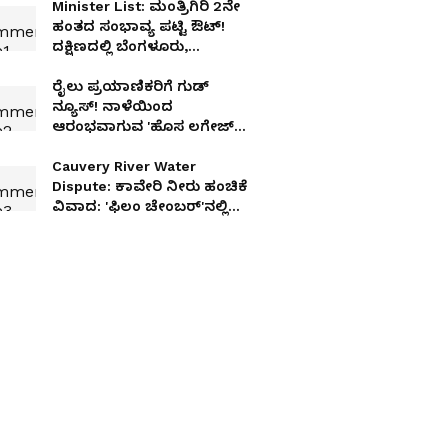
Minister List: ಮಂತ್ರಿಗಿರಿ 2ನೇ
ಹಂತದ ಸಂಭಾವ್ಯ ಪಟ್ಟಿ ಔಟ್!
ದಕ್ಷಿಣದಲ್ಲಿ ಬೆಂಗಳೂರು,
ಉತ್ತರದಲ್ಲಿ ಬೆಳಗಾವಿಗೆ
ಜಾಕ್‌ಪಾಟ್! ಯಾರಿಗುಂಟು,
ರೈಲು ಪ್ರಯಾಣಿಕರಿಗೆ ಗುಡ್
ಯಾರಿಗಿಲ್ಲ!
ನ್ಯೂಸ್! ನಾಳೆಯಿಂದ
ಆರಂಭವಾಗುವ 'ಹೊಸ ಲಗೇಜ್
ರೂಲ್ಸ್' ಮಾಹಿತಿ ಇಲ್ಲಿದೆ ನೋಡಿ!
Cauvery River Water
Dispute: ಕಾವೇರಿ ನೀರು ಹಂಚಿಕೆ
ವಿವಾದ: 'ಫಿಲಂ ಚೇಂಬರ್‌'ನಲ್ಲಿ
ಸಭೆ- ಯಾರೆಲ್ಲಾ ಮಾತನಾಡಿದ್ದಾರೆ?
ತೆಗೆದುಕೊಂಡ ನಿರ್ಣಯವೇನು?