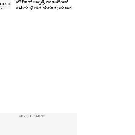
ಬೌರಿಂಗ್ ಆಸ್ಪತ್ರೆ ಕಾಂಪೌಂಡ್
ಕುಸಿದು ಭೀಕರ ದುರಂತ; ಮೂವರು
ಪುಟ್ಟ ಮಕ್ಕಳೂ ಸಾವು!