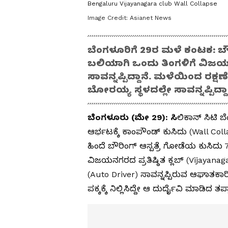
Bengaluru Vijayanagara club Wall Collapse
Image Credit:
Asianet News
ಬೆಂಗಳೂರಿಗೆ 29ರ ಮಳೆ ಕಂಟಕ: ಬೌರ
ಬಲಿಯಾಗಿ ಒಂದು ತಿಂಗಳಿಗೆ ವಿಜ
ಸಾವನ್ನಪ್ಪಿದ್ದಾನೆ. ಮಳೆಯಿಂದ ರಕ್
ಬೋರಯ್ಯ ಸ್ಥಳದಲ್ಲೇ ಸಾವನ್ನಪ್ಪಿದ್ದಾರ
ಬೆಂಗಳೂರು (ಮೇ 29): ಸಿ
ಲಿಕಾನ್ ಸಿಟಿ ಬ
ಆರ್ಭಟಕ್ಕೆ ಕಾಂಪೌಂಡ್ ಕುಸಿದು (Wall Collap
ಹಿಂದೆ ಬೌರಿಂಗ್ ಆಸ್ಪತ್ರೆ ಗೋಡೆಯ ಕುಸಿದ
ವಿಜಯನಗರದ ಪ್ರತಿಷ್ಠಿತ ಕ್ಲಬ್ (Vijayan
(Auto Driver) ಸಾವನ್ನಪ್ಪಿರುವ ಆಘಾತಕ
ಪಕ್ಕಕ್ಕೆ ನಿಲ್ಲಿಸಿದ್ದೇ ಆ ದುರ್ದೈವಿ ಮಾಡಿದ ತಪ