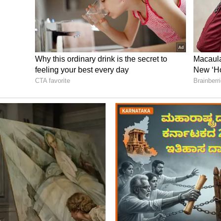
ೆಯ ನಿರ್ವಹಣೆ ಕೊರತೆಯೇ ಘಟನೆಗೆ ಕಾರಣವೆಂದು ಸ್ಥಳೀಯರು
ಂಬಂಧಿಸಿದಂತೆ ಗ್ರೇಟರ್ ಬೆಂಗಳೂರು ಪ್ರಾಧಿಕಾರದಿಂದ ಇಬ್ಬರು
ಸಿತ್ತು. ಆದರೂ ಎಚ್ಚೆತ್ತುಕೊಳ್ಳದ ಅಧಿಕಾರಿಗಳ ನಿರ್ಲಕ್ಷ್ಯಕ್ಕೆ
ವ್ಯಕ್ತಿ ಕಾಂಪೌಂಡ್ ಕುಸಿದು ಮೃತಪಟ್ಟಿದ್ದಾರೆ.