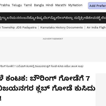
Prabha
Telugu
Tamil
Bangla
Hindi
Marathi
MyNation
Add Prefer
ದಿ
ಗ್ಯಾಲರಿ
ಮನರಂಜನೆ
ಜ್ಯೋತಿಷ್ಯ
ವೆಬ್‌ಸ್ಟೋರೀಸ್
ಜಿಲ್ಲಾ ಸುದ್ದಿ
ಕ್ರೀಡೆ
ಜೀವನಶೈಲಿ
ವ
i Township JDS Padayatra
Karnataka History Documents
Air India Flig
ರಿಂಗ್ ಗೋಡೆಗೆ 7 ಬಲಿಯಾಗಿ ತಿಂಗಳಲ್ಲಿ ವಿಜಯನಗರ ಕ್ಲಬ್ ಗೋಡೆ ಕುಸಿದು ಆಟೋ ಚಾಲಕ ಸಾವು!
ೆ ಕಂಟಕ: ಬೌರಿಂಗ್ ಗೋಡೆಗೆ 7
 ವಿಜಯನಗರ ಕ್ಲಬ್ ಗೋಡೆ ಕುಸಿದು
!