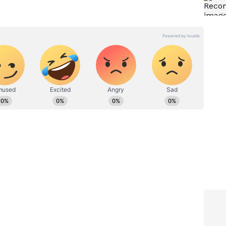
ದವನು ಮೂಲತಃ ಶಿಕ್ಷಕ. ಆದರೆ, ಆಕರ್ಷಿಸಿದ್ದು ಪತ್ರಿಕೋದ್ಯಮ. ಎಂಟು
ತರ ಇದೀಗ ಏಷ್ಯಾನೆಟ್ ಕನ್ನಡದಲ್ಲಿ ಕಾರ್ಯನಿರ್ವಹಿಸುತ್ತಿದ್ದೇನೆ.
 ಡಿಜಿಟಲ್ ಮಾಧ್ಯಮಕ್ಕನುಗುಣವಾಗಿ ಶಿಕ್ಷಣ, ಆರೋಗ್ಯ, ಸಿನಿಮಾ
ಷಿ ಇಷ್ಟ. ಓದು ನೆಚ್ಚಿನ ಹವ್ಯಾಸ.