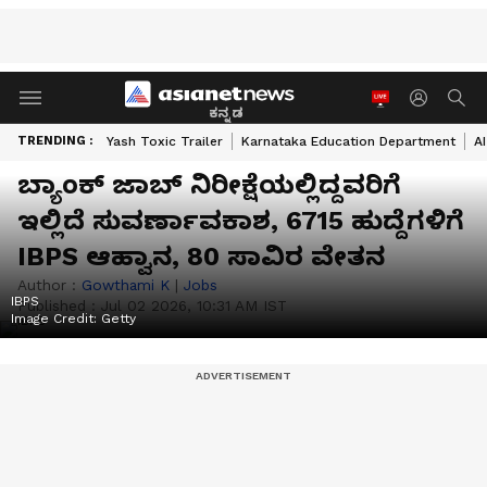
ಕನ್ನಡ
TRENDING :
Yash Toxic Trailer
Karnataka Education Department
A
ಬ್ಯಾಂಕ್ ಜಾಬ್ ನಿರೀಕ್ಷೆಯಲ್ಲಿದ್ದವರಿಗೆ
ಇಲ್ಲಿದೆ ಸುವರ್ಣಾವಕಾಶ, 6715 ಹುದ್ದೆಗಳಿಗೆ
IBPS ಆಹ್ವಾನ, 80 ಸಾವಿರ ವೇತನ
Author :
Gowthami K
|
Jobs
IBPS
Published :
Jul 02 2026, 10:31 AM IST
Image Credit:
Getty