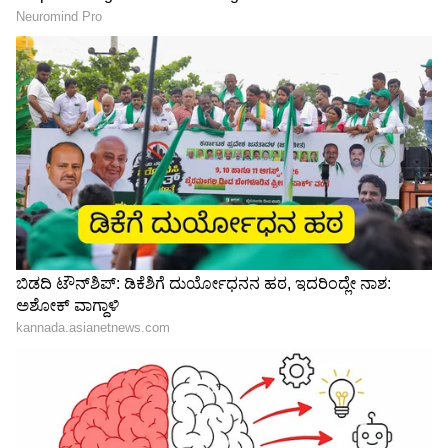
ಕಂಪನಿಗಳಲ್ಲಿ ಲೇ ಆಫ್, ಸಣ್ಣ
ಮಾಡಿದ್ರು ಈ ಕೆಲಸ, ತಿಂಗಳಿಗೆ
ಒಬಿಸಿ ಅಭ್ಯರ್ಥಿಗಳಿಗೆ: 03 ವರ್ಷ
ಉದ್ಯಮಗಳಿಗೆ ವರ: ನಂದನ್
1,560 ಉಳಿತಾಯ
ನಿಲೇಕಣಿ
LATEST VIDEOS
ಎಸ್‌ಸಿ/ಎಸ್‌ಟಿ/ಇಎಸ್‌ಎಂ ಅಭ್ಯರ್ಥಿಗಳಿಗೆ: 05 ವರ್ಷ
"ರಾಜಕೀಯ ಬೇಡ, ಸಿನಿಮಾನೇ ಪ್ರಾಣ":
ಕನಕೋತ್ಸವದಲ್ಲಿ ರಿಷಬ್ ಶೆಟ್ಟಿ | Rishab
Shetty speech | Suvarna News
ಶೇ.50 ರಿಂದ ಶೇ.18 ಕ್ಕೆ TAX ಇಳಿಕೆ: ಮೋದಿ-
ಟ್ರಂಪ್ ಐತಿಹಾಸಿಕ ಒಪ್ಪಂದ | India US
Trade Deal | Party Rounds