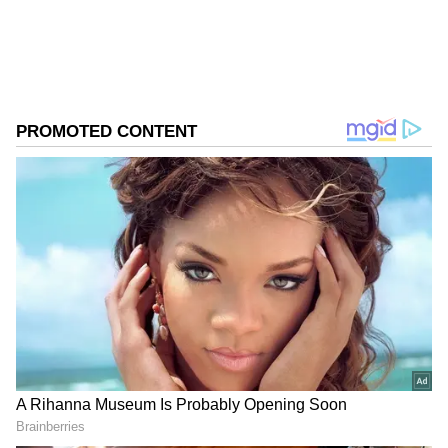
Related Articles
ನೇಮಕಾತಿ
ಉದ್ಯೋಗ, ರಾಜಕೀಯ, ದೇಶ-ವಿದೇಶ, ವಿಜ್ಞಾನ ಮತ್ತು ವಾಣಿಜ್ಯ,
ಉದ್ಯೋಗಗಳು
ಸುದ್ದಿ
ಬ್ಯಾಂಕ್
ಸಿನೆಮಾವೆಂದರೆ ಹೆಚ್ಚು ಆಸಕ್ತಿ. ಹಿನ್ನೆಲೆ ಧ್ವನಿ ನೀಡುವುದು ಹವ್ಯಾಸ.
ಸುಳ್ಳು ಹೇಳಿದ Nirav Modiಗೆ ಜಾಡಿಸಿದ ಲಂಡನ್
ಕೋರ್ಟ್‌, ಬ್ಯಾಂಕ್ ಆಫ್ ಇಂಡಿಯಾಗೆ ₹100 ಕೋಟಿ
ಪಾವತಿಸುವಂತೆ ಆದೇಶ
HDFC ಬ್ಯಾಂಕ್ ನೂತನ ಅಧ್ಯಕ್ಷರಾಗಿ ಮಾಜಿ ಮುಖ್ಯ
ಚುನಾವಣಾ ಆಯುಕ್ತ ರಾಜೀವ್ ಕುಮಾರ್ ನೇಮಕ
DOWNLOAD APP