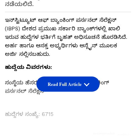
ನಡೆಯಲಿದೆ.
ಇನ್‌ಸ್ಟಿಟ್ಯೂಟ್ ಆಫ್ ಬ್ಯಾಂಕಿಂಗ್ ಪರ್ಸನಲ್ ಸೆಲೆಕ್ಷನ್
(IBPS) ದೇಶದ ಪ್ರಮುಖ ಸರ್ಕಾರಿ ಬ್ಯಾಂಕ್‌ಗಳಲ್ಲಿ ಖಾಲಿ
ಇರುವ ಹುದ್ದೆಗಳ ಭರ್ತಿಗೆ ಬೃಹತ್ ಅಧಿಸೂಚನೆ ಹೊರಡಿಸಿದೆ.
ಅರ್ಹ ಹಾಗೂ ಆಸಕ್ತ ಅಭ್ಯರ್ಥಿಗಳು ಆನ್ಲೈನ್‌ ಮೂಲಕ
ಅರ್ಜಿ ಸಲ್ಲಿಸಬಹುದು.
ಹುದ್ದೆಯ ವಿವರಗಳು:
ಸಂಸ್ಥೆಯ ಹೆಸರು: ಇನ್ಸ್ಟಿಟ್ಯೂಟ್ ಆಫ್ ಬ್ಯಾಂಕಿಂಗ್
Read Full Article
ಪರ್ಸನಲ್ ಸೆಲೆಕ್ಷನ್
ಹುದ್ದೆಗಳ ಸಂಖ್ಯೆ: 6715