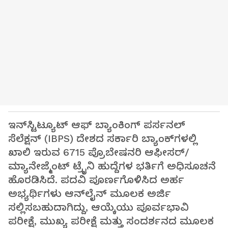
ಇನ್‌ಸ್ಟಿಟ್ಯೂಟ್ ಆಫ್ ಬ್ಯಾಂಕಿಂಗ್ ಪರ್ಸನಲ್
ಸೆಲೆಕ್ಷನ್ (IBPS) ದೇಶದ ಸರ್ಕಾರಿ ಬ್ಯಾಂಕ್‌ಗಳಲ್ಲಿ
ಖಾಲಿ ಇರುವ 6715 ಪ್ರೊಬೇಷನರಿ ಆಫೀಸರ್/
ಮ್ಯಾನೇಜ್ಮೆಂಟ್ ಟ್ರೈನಿ ಹುದ್ದೆಗಳ ಭರ್ತಿಗೆ ಅಧಿಸೂಚನೆ
ಹೊರಡಿಸಿದೆ. ಪದವಿ ಪೂರ್ಣಗೊಳಿಸಿದ ಅರ್ಹ
ಅಭ್ಯರ್ಥಿಗಳು ಆನ್‌ಲೈನ್ ಮೂಲಕ ಅರ್ಜಿ
ಸಲ್ಲಿಸಬಹುದಾಗಿದ್ದು, ಆಯ್ಕೆಯು ಪೂರ್ವಭಾವಿ
ಪರೀಕ್ಷೆ, ಮುಖ್ಯ ಪರೀಕ್ಷೆ ಮತ್ತು ಸಂದರ್ಶನದ ಮೂಲಕ