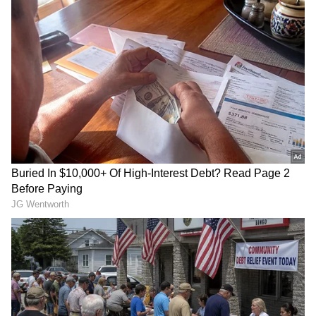
ಹುದ್ದೆ ಹೆಸರು: ಪ್ರೊಬೇಷನರಿ ಆಫೀಸರ್/ ಮ್ಯಾನೇಜ್ಮೆಂಟ್
ಟ್ರೈನಿ
ಉದ್ಯೋಗ ಸ್ಥಳ: ಅಖಿಲ ಭಾರತ
ಶೈಕ್ಷಣಿಕ ಅರ್ಹತೆ:
ಯಾವುದೇ ಮಾನ್ಯತೆ ಪಡೆದ ವಿಶ್ವವಿದ್ಯಾಲಯದಿಂದ
ಪದವಿಯನ್ನು ಪೂರ್ಣಗೊಳಿಸಿರಬೇಕು.
RECOMMENDED STORIES