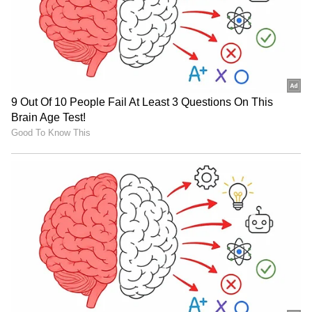
ಪಿಡಬ್ಲ್ಯೂಬಿಡಿ ಅಭ್ಯರ್ಥಿಗಳಿಗೆ:10 ವರ್ಷ
ಹುದ್ದೆಗಳಿಗೆ ಆಯ್ಕೆಯಾಗುವ ಅಭ್ಯರ್ಥಿಗಳಿಗೆ ಆರಂಭದಲ್ಲೇ
₹48,480– 85,920/- ವರೆಗೆ ಅತ್ಯುತ್ತಮ ಸಂಬಳ ಸಿಗಲಿದೆ.
ಆಯ್ಕೆ ವಿಧಾನ :
ಪೂರ್ವಭಾವಿ ಪರೀಕ್ಷೆ
ಮುಖ್ಯ ಪರೀಕ್ಷೆ
ಸಂದರ್ಶನ