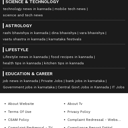
SCIENCE & TECHNOLOGY
technology news in kannada
mobile tech news
science and tech news
ASTROLOGY
rashi bhavishya in kannada
dina bhavishya
vara bhavishya
vastu shastra in kannada
karnataka festivals
LIFESTYLE
Lifestyle news in kannada
food recipes in kannada
health tips in kannada
kitchen tips in kannada
EDUCATION & CAREER
job news in kannada
Private Jobs
bank jobs in karnataka
Government jobs in karnataka
Central Govt Jobs in Kannada
IT Jobs
About Website
About Tv
Terms Of Use
Privacy Policy
CSAM Policy
Complaint Redressal - Website
Complaint Redressal - TV
Compliance Report Digital