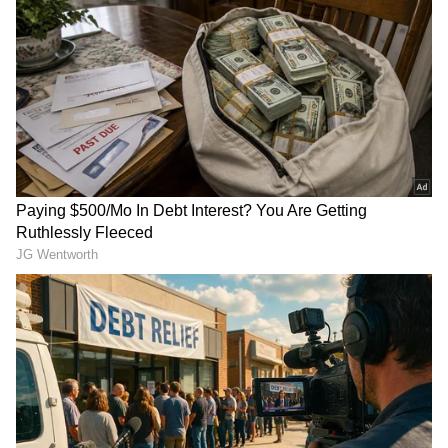
ಪಿಎಂ ಮುಖವಾಡದ ಹಿಂದೆ ಅಡಗಿರುವ ಆ ಕಿರಾತಕ
ಯಾರು?
ಘಟನೆಯ ಮಾಹಿತಿ ತಿಳಿಯುತ್ತಿದ್ದಂತೆ ಕರೆಡಾ ಪೊಲೀಸ್
ಠಾಣಾ ಅಧಿಕಾರಿ ಪೂರನ್‌ಮಲ್ ಮೀನಾ ಅವರು ಪೊಲೀಸ್
RECOMMENDED STORIES
ಸಿಬ್ಬಂದಿಯೊಂದಿಗೆ ಸ್ಥಳಕ್ಕೆ ಧಾವಿಸಿ, ಘಟನಾ ಸ್ಥಳವನ್ನು
ಕೂಲಂಕಷವಾಗಿ ಪರಿಶೀಲಿಸಿದರು. ಪೊಲೀಸರು ಅಂಗಡಿ ಮತ್ತು
ಸುತ್ತಮುತ್ತಲಿನ ಪ್ರದೇಶಗಳ ಸಿಸಿಟಿವಿ (CCTV) ಕ್ಯಾಮೆರಾಗಳ
ಫುಟೇಜ್‌ಗಳನ್ನು ಪರಿಶೀಲಿಸಿದಾಗ, ಅದರಲ್ಲಿ ಒಬ್ಬ ಕಳ್ಳ