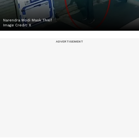
Narendra Modi Mask Thief
Image Credit:
X