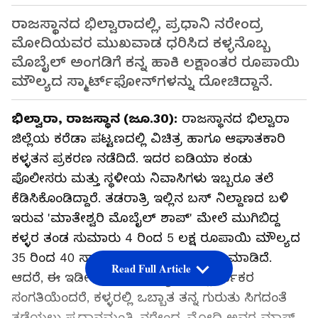
ರಾಜಸ್ಥಾನದ ಭಿಲ್ವಾರಾದಲ್ಲಿ, ಪ್ರಧಾನಿ ನರೇಂದ್ರ
ಮೋದಿಯವರ ಮುಖವಾಡ ಧರಿಸಿದ ಕಳ್ಳನೊಬ್ಬ
ಮೊಬೈಲ್ ಅಂಗಡಿಗೆ ಕನ್ನ ಹಾಕಿ ಲಕ್ಷಾಂತರ ರೂಪಾಯಿ
ಮೌಲ್ಯದ ಸ್ಮಾರ್ಟ್‌ಫೋನ್‌ಗಳನ್ನು ದೋಚಿದ್ದಾನೆ.
ಭಿಲ್ವಾರಾ, ರಾಜಸ್ಥಾನ (ಜೂ.30):
ರಾಜಸ್ಥಾನದ ಭಿಲ್ವಾರಾ
ಜಿಲ್ಲೆಯ ಕರೆಡಾ ಪಟ್ಟಣದಲ್ಲಿ ವಿಚಿತ್ರ ಹಾಗೂ ಆಘಾತಕಾರಿ
ಕಳ್ಳತನ ಪ್ರಕರಣ ನಡೆದಿದೆ. ಇದರ ಐಡಿಯಾ ಕಂಡು
ಪೊಲೀಸರು ಮತ್ತು ಸ್ಥಳೀಯ ನಿವಾಸಿಗಳು ಇಬ್ಬರೂ ತಲೆ
ಕೆಡಿಸಿಕೊಂಡಿದ್ದಾರೆ. ತಡರಾತ್ರಿ ಇಲ್ಲಿನ ಬಸ್ ನಿಲ್ದಾಣದ ಬಳಿ
ಇರುವ 'ಮಾತೇಶ್ವರಿ ಮೊಬೈಲ್ ಶಾಪ್' ಮೇಲೆ ಮುಗಿಬಿದ್ದ
ಕಳ್ಳರ ತಂಡ ಸುಮಾರು 4 ರಿಂದ 5 ಲಕ್ಷ ರೂಪಾಯಿ ಮೌಲ್ಯದ
35 ರಿಂದ 40 ಸ್ಮಾರ್ಟ್‌ಫೋನ್‌ಗಳನ್ನು ಲೂಟಿ ಮಾಡಿದೆ.
Read Full Article
ಆದರೆ, ಈ ಇಡೀ ಘಟನೆಯ ಅತ್ಯಂತ ಆಶ್ಚರ್ಯಕರ
ಸಂಗತಿಯೆಂದರೆ, ಕಳ್ಳರಲ್ಲಿ ಒಬ್ಬಾತ ತನ್ನ ಗುರುತು ಸಿಗದಂತೆ
ತಡೆಯಲು ಪ್ರಧಾನಮಂತ್ರಿ ನರೇಂದ್ರ ಮೋದಿ ಅವರ ಮಾಸ್ಕ್