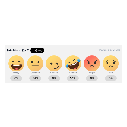
ಈ ಪೈಕಿ ಈಗ 200 ಯುನಿಟ್ ಉಚಿತ ವಿದ್ಯುತ್, ಮಹಿಳಾ
ಸುರಕ್ಷತೆಗಾಗಿ ವಿಶೇಷ ಪಡೆ ಸ್ಥಾಪನೆ ಹಾಗೂ ರಾಜ್ಯಾದ್ಯಂತ
ಡ್ರಗ್ಸ್‌ ಕಳ್ಳಸಾಗಣೆ ತಡೆ ಘಟಕ ಸ್ಥಾಪನೆಗೆ ಮೊದಲ ದಿನ ಅಂಕಿತ
ಹಾಕಿದ್ದಾರೆ.
ABOUT THE AUTHOR
Kannadaprabha News
KN
1967ರ ನವೆಂಬರ್ 4ರಂದು ಆರಂಭವಾದ ಕನ್ನಡಪ್ರಭ ಕನ್ನಡ
ಪತ್ರಿಕೋದ್ಯಮದಲ್ಲಿಯೇ ವಿಶೇಷ ಛಾಪು ಮೂಡಿಸಿದ ಕನ್ನಡ ದಿನ
ಪತ್ರಿಕೆ. ದೇಶ, ವಿದೇಶ, ವಾಣಿಜ್ಯ, ಕ್ರೀಡೆ, ಮನೋರಂಜನೆ ಸೇರಿ
ವೈವಿಧ್ಯಮಯ ಸುದ್ದಿಗಳ ಹೂರಣ ಹೊತ್ತು ತರುವ ಕನ್ನಡಪ್ರಭ,
ದಳಪತಿ ವಿಜಯ್
ಕನ್ನಡಿಗರ ಅಸ್ಮಿತೆಯ ಸಂಕೇತ. ಸದಾ ಕರುನಾಡು, ನುಡಿ, ಸಂಸ್ಕೃತಿ
ತಮಿಳುನಾಡು
ತಮಿಳಗ ವೆಟ್ರಿ ಕಳಗಂ
ಪರ ಧ್ವನಿ ಎತ್ತುವ ಕನ್ನಡಪ್ರಭ ದಿನ ಪತ್ರಿಕೆಯಲ್ಲಿ ಪ್ರಕಟಗೊಳ್ಳುವ
Related Articles
ಸುದ್ದಿಗಳು ಸುವರ್ಣ ನ್ಯೂಸ್ ವೆಬ್‌ಸೈಟಲ್ಲೂ ಲಭ್ಯ.