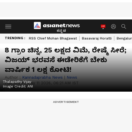
ಕನ್ನಡ
TRENDING :
RSS Chief Mohan Bhagawat
Basavaraj Horatti
Bengalur
8 ಗ್ರಾಂ ಚಿನ್ನ, 25 ಲಕ್ಷದ ವಿಮೆ, ರೇಷ್ಮೆ ಸೀರೆ;
ವಿಜಯ್‌ ಭರವಸೆ ಈಡೇರಿಕೆಗೆ ಬೇಕು
ವಾರ್ಷಿಕ ₹1 ಲಕ್ಷ ಕೋಟಿ!
Author :
Kannadaprabha News
|
News
Thalapathy Vijay
Published :
May 11 2026, 06:21 AM IST
Image Credit:
ANI