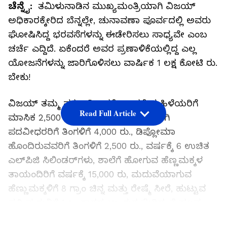
ಚೆನ್ನೈ:
ತಮಿಳುನಾಡಿನ ಮುಖ್ಯಮಂತ್ರಿಯಾಗಿ ವಿಜಯ್‌
ಅಧಿಕಾರಕ್ಕೇರಿದ ಬೆನ್ನಲ್ಲೇ, ಚುನಾವಣಾ ಪೂರ್ವದಲ್ಲಿ ಅವರು
ಘೋಷಿಸಿದ್ದ ಭರವಸೆಗಳನ್ನು ಈಡೇರಿಸಲು ಸಾಧ್ಯವೇ ಎಂಬ
ಚರ್ಚೆ ಎದ್ದಿದೆ. ಏಕೆಂದರೆ ಅವರ ಪ್ರಣಾಳಿಕೆಯಲ್ಲಿದ್ದ ಎಲ್ಲ
ಯೋಜನೆಗಳನ್ನು ಜಾರಿಗೊಳಿಸಲು ವಾರ್ಷಿಕ 1 ಲಕ್ಷ ಕೋಟಿ ರು.
ಬೇಕು!
ವಿಜಯ್‌ ತಮ್ಮ ಪಕ್ಷ ಅಧಿಕಾರಕ್ಕೆ ಬಂದರೆ ಮಹಿಳೆಯರಿಗೆ
Read Full Article
ಮಾಸಿಕ 2,500 ರು. ಸಹಾಯಧನ, ನಿರುದ್ಯೋಗಿ
ಪದವೀಧರರಿಗೆ ತಿಂಗಳಿಗೆ 4,000 ರು., ಡಿಪ್ಲೋಮಾ
ಹೊಂದಿರುವವರಿಗೆ ತಿಂಗಳಿಗೆ 2,500 ರು., ವರ್ಷಕ್ಕೆ 6 ಉಚಿತ
ಎಲ್‌ಪಿಜಿ ಸಿಲಿಂಡರ್‌ಗಳು, ಶಾಲೆಗೆ ಹೋಗುವ ಹೆಣ್ಣಮಕ್ಕಳ
ತಾಯಂದಿರಿಗೆ ವರ್ಷಕ್ಕೆ 15,000 ರು, ಮದುವೆಯಾಗುವ
ಹೆಣ್ಣುಮಕ್ಕಳಿಗೆ 8 ಗ್ರಾಂ ಚಿನ್ನ ಮತ್ತು ರೇಷ್ಮೆ ಸೀರೆ, ಹುಟ್ಟುವ
ಪ್ರತಿ ಮಗುವಿಗೆ 1 ಬಂಗಾರದ ಉಂಗುರ ಸೇರಿದಂತೆ ಹಲವು
ಭರವಸೆಗಳನ್ನು ನೀಡಿದ್ದರು.
LATEST VIDEOS