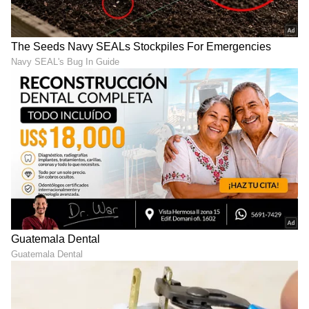
ವಿಜಯ್ ನೀಡಿರುವ ಪ್ರಮುಖ ಭರವಸೆಗಳು
ಪ್ರತಿ ಕುಟುಂಬಕ್ಕೆ ₹25 ಲಕ್ಷ ಆರೋಗ್ಯ ವಿಮೆ
ನವ ವಧುವಿಗೆ 8 ಗ್ರಾಂ ಬಂಗಾರ, ರೇಷ್ಮೆ ಸೀರೆ
ಹುಟ್ಟುವ ಪ್ರತಿ ಮಗುವಿಗೆ ಬಂಗಾರದ ಉಂಗುರ
ನಿರುದ್ಯೋಗಿ ಪದವೀಧರರಿಗೆ ಮಾಸಿಕ ₹4,000
ಡಿಪ್ಲೋಮಾ ಪದವೀಧರರಿಗೆ 2000 ರು. ನೆರವು
ಯುವ ಉದ್ಯಮಿಗಳಿಗೆ ₹25 ಲಕ್ಷ ತನಕ ಸಾಲ