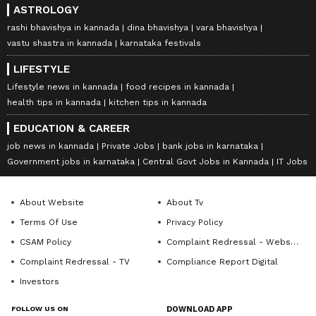
ASTROLOGY
rashi bhavishya in kannada
dina bhavishya
vara bhavishya
vastu shastra in kannada
karnataka festivals
LIFESTYLE
Lifestyle news in kannada
food recipes in kannada
health tips in kannada
kitchen tips in kannada
EDUCATION & CAREER
job news in kannada
Private Jobs
bank jobs in karnataka
Government jobs in karnataka
Central Govt Jobs in Kannada
IT Jobs
About Website
About Tv
Terms Of Use
Privacy Policy
CSAM Policy
Complaint Redressal - Website
Complaint Redressal - TV
Compliance Report Digital
Investors
FOLLOW US ON
DOWNLOAD APP