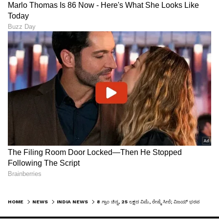
HOME
NEWS
INDIA NEWS
8 ಗ್ರಾಂ ಚಿನ್ನ, 25 ಲಕ್ಷದ ವಿಮೆ, ರೇಷ್ಮೆ ಸೀರೆ; ವಿಜಯ್‌ ಭರವಸೆ ಈಡೇರಿಕೆಗೆ ಬೇಕು ವಾರ್ಷಿಕ ₹1 ಲಕ್ಷ ಕೋಟಿ!