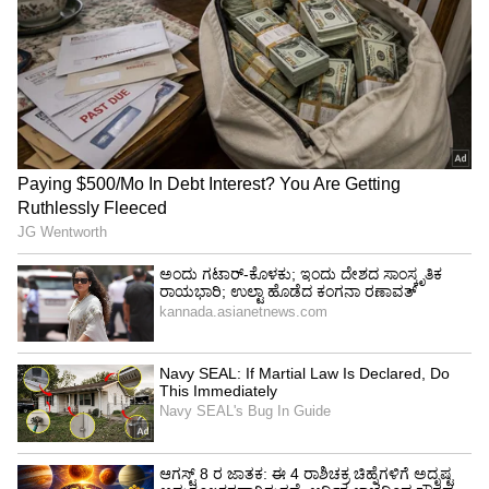
ಟ್ರಂಪ್ ಐತಿಹಾಸಿಕ ಒಪ್ಪಂದ | India US
Trade Deal | Party Rounds
200 ಯೂನಿಟ್‌ ಉಚಿತ್‌ ವಿದ್ಯುತ್‌ಗೆ ವಿಜಯ್‌ ಮುದ್ರೆ;
ಅಧಿಕಾರಕ್ಕೆ ಬಂದ ಕೂಡಲೇ 3 ಭರವಸೆ ಈಡೇರಿಕೆ
ತಮಿಳುನಾಡು ಸಿಎಂ ಆಗಿ ಅಧಿಕಾರ ಕೈಗೆತ್ತಿಕೊಂಡ ಬೆನ್ನಲ್ಲೇ
ವಿಜಯ್‌, ಗೃಹಬಳಕೆ ಗ್ರಾಹಕರಿಗೆ 200 ಯೂನಿಟ್ ಉಚಿತ
ವಿದ್ಯುತ್, ಮಹಿಳಾ ಸುರಕ್ಷತೆಗಾಗಿ ವಿಶೇಷ ಪಡೆ ಸ್ಥಾಪನೆ ಹಾಗೂ
ರಾಜ್ಯಾದ್ಯಂತ ಡ್ರಗ್ಸ್‌ ಕಳ್ಳಸಾಗಣೆ ತಡೆ ಘಟಕಗಳ ನಿರ್ಮಾಣ
ಕಡತಗಳಿಗೆ ಭಾನುವಾರ ಸಹಿ ಹಾಕಿದರು. ಈ ಮೂಲಕ
ಚುನಾವಣಾಪೂರ್ವ ಪ್ರಣಾಳಿಕೆಯಲ್ಲಿ ನೀಡಿದ್ದ ಭರವಸೆಗಳ