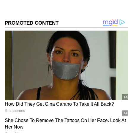
ಒಂದೇ ಒಂದು ಪದದಿಂದ ಜನರ ಮನಸ್ಸನ್ನು ಬದಲಿಸಿದ
Thalapathy Vijay; ಆಡಳಿತದಲ್ಲಿದ್ದ ಪಕ್ಷಕ್ಕೆ ಪೆಟ್ಟು ಕೊಟ್ಟ
ನಟ
Thalapathy Vijay: ಗೆಲುವಿನ ಬಳಿಕ ವಿಜಯ್ ಫಸ್ಟ್‌
ರಿಯಾಕ್ಷನ್‌; ಮೋದಿ, ರಾಹುಲ್ ಗಾಂಧಿ ಪ್ರತಿಕ್ರಿಯೆಗೆ
ದಳಪತಿ ಹೇಳಿದ್ದೇನು?
DOWNLOAD APP