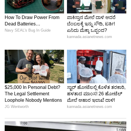
ಮಹಿಳೆಯರಲ್ಲಿ ಆತ್ಮವಿಶ್ವಾಸ ತುಂಬಲು ಮತ್ತು ಅವರ
ಸುರಕ್ಷತೆಯನ್ನು ಹೆಚ್ಚಿಸಲು, ಸಾಕಷ್ಟು ಸಿಬ್ಬಂದಿ ಮತ್ತು
ಅತ್ಯಾಧುನಿಕ ಸೌಲಭ್ಯಗಳನ್ನು ಹೊಂದಿರುವ ‘ಸಿಂಗ ಪೆಣ್‌
ವಿಶೇಷ ಕ್ರಿಯಾಪಡೆ’ಯನ್ನು ರಾಜ್ಯಾದ್ಯಂತ ಸ್ಥಾಪಿಸಲಾಗುವುದು.
‘ಸಿಂಗಾ ಪೆಣ್‌’ ಎಂದರೆ ಅಕ್ಷರಶಃ ''ಸಿಂಹಿಣಿ'' ಎಂದರ್ಥ, ಆದರೆ
ಇದನ್ನು ಸಾಮಾನ್ಯವಾಗಿ ಧೈರ್ಯಶಾಲಿ ಮಹಿಳೆಯನ್ನು
ವಿವರಿಸಲು ಬಳಸಲಾಗುತ್ತದೆ.
ಅದೇ ರೀತಿ, ತಮಿಳುನಾಡಿನಲ್ಲಿ ಮಾದಕವಸ್ತು ಸಂಬಂಧಿತ
ಅಪರಾಧಗಳನ್ನು ನಿಗ್ರಹಿಸಲು ಮತ್ತು ಅಪರಾಧಿಗಳ ವಿರುದ್ಧ