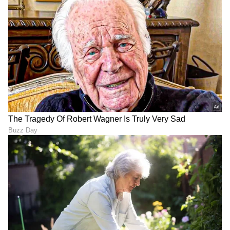
ಹೋಗಿರಬಹುದು. ಆದರೆ ನನ್ನ ಇಡೀ ಜೀವನವನ್ನು ಕತ್ತಲೆ
ಆಳುವುದಕ್ಕೆ ನಾ ಬಿಡಲಿಲ್ಲ, ಅದರ ಕಾರಣದಿಂದಲೇ ನಾನು
ಇಂದು ಇಲ್ಲಿದ್ದೇನೆ. ಅಲ್ಲದೇ ಘಟನೆ ನಡೆದು ಒಂದು ದಶಕದ
ನಂತರ ನಾನು ನನ್ನ ಕತೆಯನ್ನು ನಿಮಗೆ ಹೇಳುತ್ತಿದ್ದೇನೆ.
ಬದುಕಿನಲ್ಲೇ ಏನೇ ಸಂಭವಿಸಬಹುದು ಅವೆಲ್ಲದರಿಂದ ನಾವು
ಹೊರಗೆ ಬರಲು ಸಾಧ್ಯ ಎಂಬುದನ್ನು ನಾನು ನಿಮಗೆ ಈ
ಮೂಲಕ ನೆನಪಿಸುತ್ತಿದ್ದೇನೆ ಎಂದು ಹೇಳುತ್ತಾರೆ.