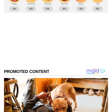
ABOUT THE AUTHOR
Anusha Kb
AK
Anusha KB ಸುದ್ದಿಲೋಕದಲ್ಲಿ 13 ವರ್ಷಗಳ ಅನುಭವ, ರಾಜಕೀಯ,
ಸಿನಿಮಾ, ದೇಶ, ವಿದೇಶ ಸುದ್ದಿಗಳಲ್ಲಿ ಆಸಕ್ತಿ. ಸುವರ್ಣ
ಡಿಜಿಟಲ್‌ನಲ್ಲೀಗ ಸೀನಿಯರ್ ಸಬ್ ಎಡಿಟರ್.
ವೇಶ್ಯಾವಾಟಿಕೆ
Published :
Nov 22 2023, 03:21 PM IST