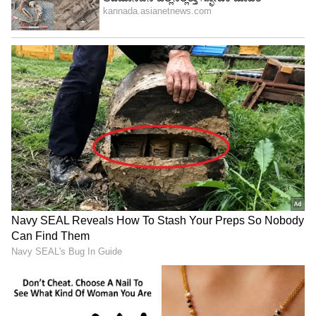
ವರ್ಷಗಳ ಕಾಲ ನನ್ನ ರಾತ್ರಿ ಹಗಲುಗಳನ್ನು ಪೊಲೀಸ್
ಸ್ಟೇಷನ್‌ನಲ್ಲೇ ಕಳೆದೆ. ತಪ್ಪಿತಸ್ಥರು ಯಾರೂ ಎಂಬುದು
ಎಲ್ಲರಿಗೂ ಗೊತ್ತಿತ್ತು. ಆದರೆ ಅವರು ಹೊಂದಿದ್ದ ಬಲವಾದ
ಸಂಪರ್ಕಗಳಿಂದಾಗಿ ಯಾರು ಅವರ ವಿರುದ್ಧ ಕ್ರಮಕ್ಕೆ
ಮುಂದಾಗುತ್ತಿರಲಿಲ್ಲ, ಆದರೆ 2019ರಲ್ಲಿ ಎನ್‌ಜಿಒ ಒಂದರ
ಸಹಾಯದಿಂದ ಅವರನ್ನು ಕೊನೆಗೂ ಬಂಧಿಸಲಾಯ್ತು. ಆ ರಾತ್ರಿ
ನಾನು ಸುಖವಾಗಿ ನಿದ್ರಿಸಿದೆ.
ಇಂದು ನಾನೊಂದು ಎನ್‌ಜಿಒ ಜೊತೆ ಕೆಲಸ ಮಾಡುತ್ತಿದ್ದೇನೆ.
ಅಲ್ಲಿ ಹೀಗೆ ಸಂಕಷ್ಟಕ್ಕೆ ಸಿಲುಕಿ ಪಾರಾಗಿ ಬಂದ ನಾಯಕಿಯರಲ್ಲಿ
ನಾನು ಒಬ್ಬಳು. ಈ ಎಂಟು ವರ್ಷಗಳಲ್ಲಿ ನಾನು ಮಾನವ
ಕಳ್ಳಸಾಗಣೆ ಜಾಲದಿಂದ 200ಕ್ಕೂ ಅಧಿಕ ಹೆಣ್ಣು ಮಕ್ಕಳನ್ನು
ರಕ್ಷಿಸಿದ್ದೇನೆ. ಇದರಲ್ಲಿ 3 ವರ್ಷದ ಮಗುವೂ ಇತ್ತು. ಇಂದಿಗೂ
ಆ ಮಗುವಿನ ತಾಯಿ, ನಿಮ್ಮ ಕಾರಣದಿಂದಾಗಿ ಈಕೆ ಇಂದು
ಇಲ್ಲಿದ್ದಾಳೆ ಎಂದು ಹೇಳುತ್ತಿರುತ್ತಾರೆ.