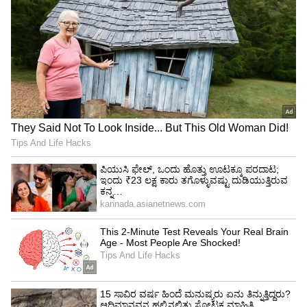
ಬಾಂಗ್ಲಾದ ಮಾನವ ಸ್ಮಗ್ಲರ್ಸ್‌ ವಿರುದ್ಧ ಎನ್‌ಐಎ ಭರ್ಜರಿ
ಬೇಟೆ: ಕರ್ನಾಟಕ ಸೇರಿದಂತೆ ದೇಶದ 8 ರಾಜ್ಯಗಳಲ್ಲಿ
ರೇಡ್‌
ದೂರು ನೀಡಿ 2 ವರ್ಷದ ನಂತರ ನನಗೆ ಬೆದರಿಕೆ ಕರೆಗಳು
ಬರಲು ಶುರುವಾದವು. ಒಬ್ಬನಂತೂ ನಾನು ರಸ್ತೆಯಲ್ಲಿ ನಡೆದು
ಹೋಗುತ್ತಿದ್ದರೆ ನನ್ನ ಮುಖದ ಮೇಲೆ ನೀರು ಎರಚಿದ್ದ
ನಾನಂತೂ ಅದು ಆಸಿಡ್ ಇರಬಹುದೆಂದೂ ಹೆದರಿ ಹೋಗಿದ್ದೆ.
ನಿರಂತರ ಭಯದಿಂದಲೇ ನಾವು ಬದುಕುತ್ತಿದ್ದೆವು. ಇದಾಗಿ ಸ್ವಲ್ಪ
ಸಮಯದಲ್ಲೇ ನೆರೆಯ ಗ್ರಾಮದವರು ನನ್ನೊಂದಿಗೆ
ಮಾತನಾಡುವುದನ್ನು ಬಿಟ್ಟರು. ಅವರು ನಿನ್ನ
ಸಹೋದರಿಯರನ್ನು ಯಾರು ಮದುವೆಯಾಗುತ್ತಾರೆ ಎಂದು
ಪ್ರಶ್ನಿಸುತ್ತಿದ್ದರು. ನಾನು ತಲೆಕೆಡಿಸಿಕೊಳ್ಳಲಿಲ್ಲ, ಎರಡೂ