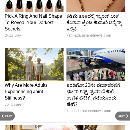
ನಾನು ನಡೆದು ಬಂದ ಹಾದಿಯ ಹಿಂದಿರುಗಿ ನೋಡಿದರೆ ನಾನು
PREV
NEXT
ಅಲ್ಲಿಂದ ತಪ್ಪಿಸಿಕೊಂಡು ಬರಬಹುದು ಎಂಬ ಊಹೆಯೂ
ಇರಲಿಲ್ಲ, ಬಹುಶಃ ನನ್ನ ಇಡೀ ಜೀವನ ಅಲ್ಲೇ ಕಳೆದು