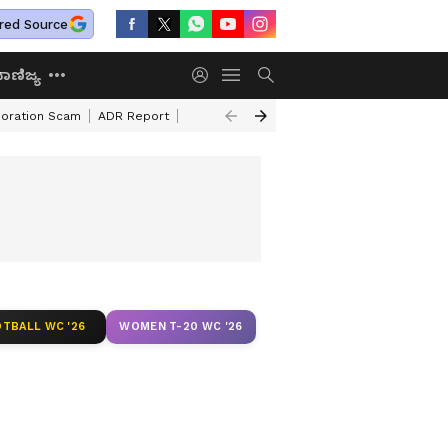
red Source
ಾಣಿಜ್ಯ
poration Scam
ADR Report
Flipkart & Akshaya Patra Foundation
Spac
TBALL WC '26
WOMEN T-20 WC '26