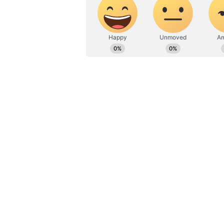
ಮಾಧ್ಯಮ ಎಲ್ಲ ವಿಷಯದಲ್ಲೂ ಪಳಗಿಸಿದೆ. ವಿ
ಪ್ರವಾಸ ನೆಚ್ಚಿನ ಹವ್ಯಾಸ
ಇನ್ನು ರಾಹುಲ್‌ ಗಾಂಧಿ ಅವರ ಟೀಕೆಗೆ ಬೇಸರ 
ಪಿಎಂ ನರೇಂದ್ರ ಮೋದಿ ಅವರನ್ನು ಪನೌತಿ ಎಂದು
ಬೂಟಾಟಿಕೆಗಿಂತ ಹೆಚ್ಚಿನ ಅಂಶವಿದೆ. ತನ್ನ
ವ್ಯಕ್ತಿಯ ಕುಟುಂಬವು ಪರಾವಲಂಬಿಗಳು. ದೇ
ಮತ್ತು ಅವರ ಸರ್ಕಾರವು ದೇಶವನ್ನು ಆರ್ಥಿಕ
ಬಳಸಿರುವುದು ಹತಾಶೆ ಮತ್ತು ಮಾನಸಿಕ ಅಸ್