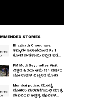
MMENDED STORIES
Bhagirath Choudhary:
ತಮ್ಮದೇ ಇಲಾಖೆಯಿಂದ Rs 1
ಕೋಟಿ ಸೌತೆಕಾಯಿ ಸಬ್ಸಿಡಿ ಪಡೆದು
ಕೇಂದ್ರ ಸಚಿವ ಚೌಧರಿ ವಿವಾದ
PM Modi Seychelles Visit:
ವಿಶ್ವದ ಹಿರಿಯ ಆಮೆ 194 ವರ್ಷದ
ಜೋನಾಥನ್‌ ವೀಕ್ಷಿಸಿದ ಮೋದಿ
Mumbai police: ಮುಂಬೈ
ಮೊಹರಂ ಮೆರವಣಿಗೆಯಲ್ಲಿ ಮಾತ್ರೆ
ಸೇವಿಸಿದವ ಅಸ್ವಸ್ಥ, ಪೊಲೀಸ್
ವಿಚಾರಣೆಯಲ್ಲಿ ಬಯಲಾಯ್ತು
ಭಯಾನಕ ಸಂಚು!