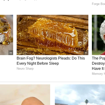
ಾರೆ ಮಾಜಿ ಸಿಎಂ ಕುಮಾರಸ್ವಾಮಿ: ಭಜರಂಗಿಗೆ ಸಾಥ್ ಕೊಡ್ತಾಳೆ