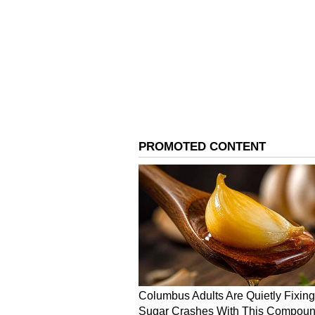
ಟ್ರೋಫಿ ಮೇಲೆ ಕಾಲಿಟ್ಟ ಮಿಚೆಲ್‌ ಮಾರ್ಷ
ಚೇತನ್‌ ಅಹಿಂಸಾ!
ಇದಕ್ಕೆ ಕಾರಣ ಏನೆಂದರೆ ಪ್ರಧಾನಿ ಮೋದಿ ಅವರ
ಭಯೋತ್ಪಾದಕರಿಗೆ ದುಃಸ್ವಪ್ನವಾಗಿದ್ದಾರೆ. 
ನಾಯಕರಾಗಿದ್ದಾರೆ, ಅವರ ಅನುಭವ, ಕಠಿಣ ಪರ
ಆರ್ಥಿಕತೆಯನ್ನು ಬೆಳೆಸಿದೆ ಮತ್ತು ಭಾರತ ಮ
ಹಳ್ಳಿಗಳವರೆಗೆ - ತಂತ್ರಜ್ಞಾನದಿಂದ ರೈತರವರೆಗ