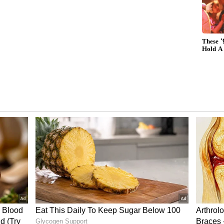
್‌, 'ಅಗೌರವವಲ್ಲ, ಅದು ಆತನ ವಿಶ್ರಾಂತಿ ರೀತಿ' ಎಂದ
ು ಕಾಂಗ್ರೆಸಿನ ವಂಚಕರಿಗೆ, ಭಾರತದ ಶತ್ರುಗಳಿಗೆ ಮತ್ತು
ಇತರರಿಗೆ ಅವರು ವಿಶ್ವದ ಅತ್ಯಂತ ಜನಪ್ರಿಯ ರಾಜಕೀಯ
ಿಶ್ರಮ, ದೂರದೃಷ್ಟಿ ಜನರ ಜೀವನವನ್ನು ಪರಿವರ್ತಿಸಿದೆ, ನಮ್ಮ
ತ್ತು ಪ್ರಪಂಚದಾದ್ಯಂತ - ಸಿಲಿಕಾನ್ ಕಣಿವೆಯಿಂದ ನಮ್ಮ
ೆ ಗೌರವವನ್ನು ಗಳಿಸಿದೆ ಎಂದು ಬರೆದಿದ್ದಾರೆ.