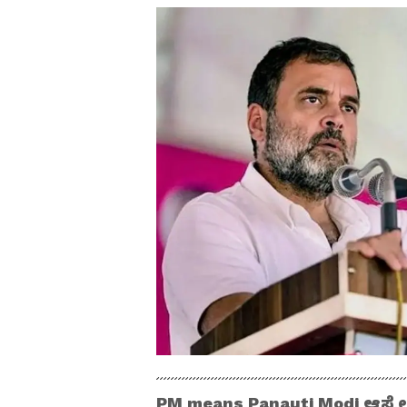
PM means Panauti Modi ಆಸ್ಟ್ರೇಲಿ