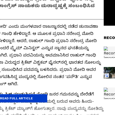
ಂಗ್ರೆಸ್ ನಾಯಕರು ದುರಾದೃಷ್ಟಕ್ಕೆ ಸಂಬಂಧಿಸಿದ
ೋದಿ' ಎಂದು ಮಂಗಳವಾರ ರಾಜಸ್ಥಾನದಲ್ಲಿ ನಡೆದ ಚುನಾವಣಾ
ಗಾಂಧಿ ಹೇಳಿದ್ದಾರೆ. ಆ ಮೂಲಕ ಪ್ರಧಾನಿ ನರೇಂದ್ರ ಮೋದಿ
RECO
ಹೇಳಿದ್ದಾರೆ. ಆದರೆ, ರಾಹುಲ್‌ ಗಾಂಧಿ ಪ್ರಧಾನಿ ನರೇಂದ್ರ ಮೋದಿ
ರೆ ಪ್ರೈಮ್‌ ಮಿನಿಸ್ಟರ್‌' ಎನ್ನುವ ಸ್ಥಾನದ ಘನತೆಯನ್ನು
ವಾಗಿದೆ. ಪ್ರಧಾನಿ ಪದವಿಯನ್ನು ಅವಮಾನಿಸಿದ ರಾಹುಲ್‌ ಗಾಂಧಿ
ಿಯಾ ವಿರುದ್ಧದ ಕ್ರಿಕೆಟ್ ವಿಶ್ವಕಪ್ ಫೈನಲ್‌ನಲ್ಲಿ ಭಾರತದ ಸೋಲನ್ನು
ಕ್ಕೆ ಸಂಬಂಧಿಸಿದ ಪದವನ್ನು ಬಳಸಿದರು. ಪ್ರಧಾನಿ ಮೋದಿ ಅವರ
ವಹಿಸಿದ್ದ ಪಂದ್ಯದಲ್ಲಿ ಸೋಲಿನ ನಂತರ 'ಪನೌತಿ' ಎನ್ನುವ
ಗ್ ಆಗಿದೆ.
 ಪಿಕ್ ಮಾಡುತ್ತಿದ್ದರೆ ಮೋದಿ ಜನರ ಗಮನವನ್ನು ಬೇರೆಡೆಗೆ
READ FULL ARTICLE
ೋಪಿಸಿದ್ದಾರೆ. ಒಮ್ಮೊಮ್ಮೆ ಟಿವಿಯಲ್ಲಿ ಬರುವ ಅವರು ಹಿಂದು-
ಮೆ ಕ್ರಿಕೆಟ್‌ ಮ್ಯಾಚ್‌ಗೆ ಹೋಗುತ್ತಾರ. ನಾವು ಪಂದ್ಯವನ್ನು ಸೋತಿದ್ದು