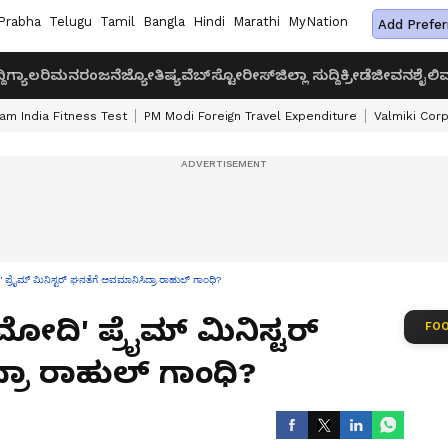
Prabha
Telugu
Tamil
Bangla
Hindi
Marathi
MyNation
Add Prefer
ದಿ
ಗ್ಯಾಲರಿ
ಮನರಂಜನೆ
ಜ್ಯೋತಿಷ್ಯ
ವೆಬ್‌ಸ್ಟೋರೀಸ್
ಜಿಲ್ಲಾ ಸುದ್ದಿ
ಕ್ರೀಡೆ
ಜೀವನಶೈಲಿ
ವ
am India Fitness Test
PM Modi Foreign Travel Expenditure
Valmiki Cor
 ಪ್ರೈಮ್‌ ಮಿನಿಸ್ಟರ್‌ ಘನತೆಗೆ ಅವಮಾನಿಸಿದ್ರಾ ರಾಹುಲ್‌ ಗಾಂಧಿ?
ಮೋದಿ' ಪ್ರೈಮ್‌ ಮಿನಿಸ್ಟರ್‌
FOO
ರಾ ರಾಹುಲ್‌ ಗಾಂಧಿ?