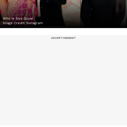
Who Is Siya Goyal
Image Credit:
Instagram