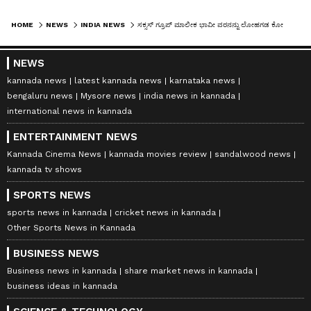
HOME
NEWS
INDIA NEWS
ಸಕ್ಸಸ್‌ ಗ್ರೂಪ್ ಮಾಲೀಕ ಭಾವೀ ವರನನ್ನು ಲೋಹಗಡ ಕೋಟೆಯಲ್ಲಿ ಕೊಂದ 22 ವರ್ಷದ ಸಿಯಾ ಗೋಯಲ್ ಯಾರು?
NEWS
kannada news
latest kannada news
karnataka news
bengaluru news
Mysore news
india news in kannada
international news in kannada
ENTERTAINMENT NEWS
Kannada Cinema News
kannada movies review
sandalwood news
kannada tv shows
SPORTS NEWS
sports news in kannada
cricket news in kannada
Other Sports News in Kannada
BUSINESS NEWS
Business news in kannada
share market news in kannada
business ideas in kannada