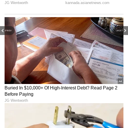
PREV
NEXT
ಪೊಲೀಸರ ತನಿಖೆಯಲ್ಲಿ ಸಿಕ್ಕಿಬಿದ್ದ ಸುಳಿವುಗಳು
ಕೊಲೆಯ ನಂತರ ಸಿಯಾ ಕಣ್ಣೀರು ಹಾಕುತ್ತಾ, "ಫೋಟೋಗೆ
ಪೋಸ್ ನೀಡುವಾಗ ಕೇತನ್ ಕಾಲು ಜಾರಿ ಕಮರಿಗೆ
ಬಿದ್ದಿದ್ದಾನೆ" ಎಂದು ಪೊಲೀಸರಿಗೆ ಕಟ್ಟುಕಥೆ ಹೇಳಿದ್ದಳು.
ಆರಂಭದಲ್ಲಿ ಪೊಲೀಸರು ಇದನ್ನು ಆಕಸ್ಮಿಕ ಸಾವು
(Accidental Death) ಎಂದೇ ಭಾವಿಸಿದ್ದರು. ಮೊದಲು
ಕೇತನ್ ಸಹೋದರಿ ಪೊಲೀಸರ ವಿಚಾರಣೆ ವೇಳೆ ಅನುಮಾನ
ವ್ಯಕ್ತಪಡಿಸಿದ್ದರು. ಆಕೆ ಪದೇ ಪದೇ ಕೋಟೆಗೆ ಹೋಗಲು
ಒತ್ತಾಯಿಸಿದ್ದಳು. ಹಲವು ಬಾರಿ ಅಲ್ಲಿಗೆ ಹೋಗಿದ್ದಾರೆ ಎಂದರು.
ಅಲ್ಲಿಂದ ಪೊಲೀಸರ ತನಿಖೆ ತೀವ್ರ ಗೊಂಡಿತ್ತು.