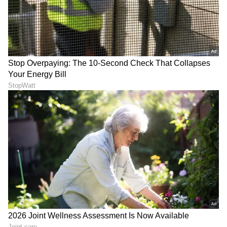
ಆರೋಪಿಗಳನ್ನು ಬಂಧಿಸಲಾಗಿದ್ದು, ಸದ್ಯ ನ್ಯಾಯಾಲಯವು
ಅವರನ್ನು 7 ದಿನಗಳ ಕಾಲ ಪೊಲೀಸ್ ಕಸ್ಟಡಿಗೆ ಒಪ್ಪಿಸಿದೆ.