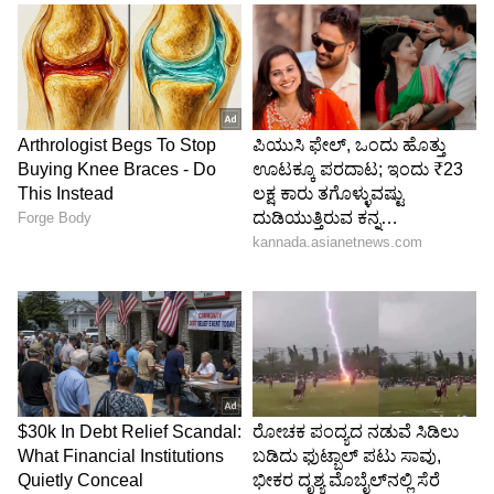
ಪ್ರಿಯಕರ ಚೇತನ್ ಪುಣೆಯ ಕೆಫೆಯೊಂದರಲ್ಲಿ ಭೇಟಿಯಾಗಿ
ಕೊನೆಯ ಹಂತದ ಯೋಜನೆ ರೂಪಿಸಿದ್ದರು. ಕೋಟೆಯ
ತುದಿಯಲ್ಲಿ ಫೋಟೋಗೆ ಪೋಸ್ ನೀಡುವ ನೆಪದಲ್ಲಿ
ಕೇತನ್‌ನನ್ನು ನಿಲ್ಲಿಸಿದ ಸಿಯಾ, ಆತನನ್ನು 3,300 ಅಡಿ ಆಳದ
ಕಮರಿಗೆ ತಳ್ಳಿ ಕ್ರೂರವಾಗಿ ಕೊಂದಿದ್ದಾಳೆ. ಇದಕ್ಕೆ ಪ್ರಿಯಕರ
ಚೇತನ್ ಸಾಥ್ ನೀಡಿದ್ದಾನೆ.