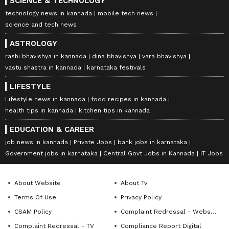
SCIENCE & TECHNOLOGY
technology news in kannada
mobile tech news
science and tech news
ASTROLOGY
rashi bhavishya in kannada
dina bhavishya
vara bhavishya
vastu shastra in kannada
karnataka festivals
LIFESTYLE
Lifestyle news in kannada
food recipes in kannada
health tips in kannada
kitchen tips in kannada
EDUCATION & CAREER
job news in kannada
Private Jobs
bank jobs in karnataka
Government jobs in karnataka
Central Govt Jobs in Kannada
IT Jobs
About Website
About Tv
Terms Of Use
Privacy Policy
CSAM Policy
Complaint Redressal - Website
Complaint Redressal - TV
Compliance Report Digital