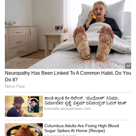
ಮೊದಲ ಪ್ರಯತ್ನ ವಿಫಲ, ಎರಡನೇ ಬಾರಿ ಯಶಸ್ವಿ!
ಸಿಯಾ ಕೊಲೆ ಮಾಡಲು ಅತ್ಯಂತ ದುರ್ಗಮವಾದ ಜಾಗವನ್ನು
ಆರಿಸಿಕೊಂಡಿದ್ದಳು. ಸಹ್ಯಾದ್ರಿ ಶ್ರೇಣಿಯಲ್ಲಿ ಸಮುದ್ರ
ಮಟ್ಟದಿಂದ ಸುಮಾರು 3,300 ಅಡಿ ಎತ್ತರದಲ್ಲಿರುವ