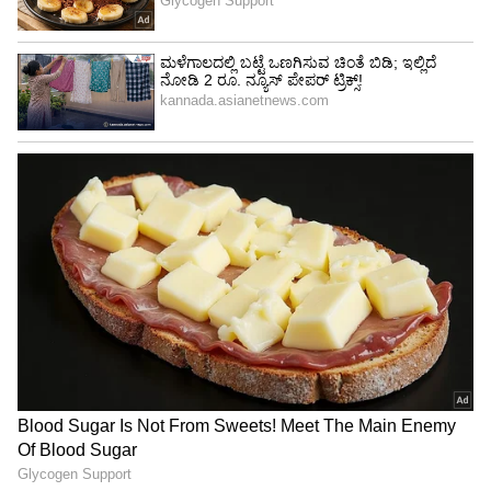
ಲೋನಾವಾಲದ ಲೋಹಗಡ ಕೋಟೆಯೇ ಅವಳ ಸ್ಕೆಚ್
ಆಗಿತ್ತು.
ಮೇ 31ರಂದು ಸಿಯಾ ಮೊದಲು ಕೇತನ್‌ನನ್ನು ಲೋಹಗಡ
ಕೋಟೆಯ ಚಾರಣಕ್ಕೆ ಕರೆದೊಯ್ದಿದ್ದಳು. ಎರಡನೇ ಬಾರಿಗೆ 4
ದಿನದಲ್ಲಿ ಮತ್ತೆ ಹೋಗಬೇಕೆಂದು ಹಠ ಹಿಡಿದಳು. ಆದರೆ
ಕೇತನ್ ತಾಯಿ ಹೋಗಲು ಬಿಡಲಿಲ್ಲ. ಮತ್ತೆ ಪುನಃ ಜೂನ್ 14
ರಂದು ಆತನನ್ನು ಕಳೆದಿಕೊಂಡು ಕೋಟೆಗೆ ಹೋದಳು. ಅಲ್ಲಿ
ಬೆಟ್ಟದಿಂದ ತಳ್ಳಿದಳು. ಆದರೆ ಕೇತನ್ ಅಲ್ಲೇ ಇದ್ದ ಸಣ್ಣ
ಹಿಡಿದು ಬಚಾವ್ ಆದ. ಕೂಡಲೇ ಆಕೆ ಹಾವು ಇತ್ತು ಅದಕ್ಕಾಗಿ
ತಳ್ಳಿದೆ ಎಂದಳು. ಅದು ಅಲ್ಲಿಗೆ ನಿಂತಿತ್ತು.
ಜೂನ್ 18 : ತನ್ನ ಹುಟ್ಟುಹಬ್ಬದ ಒಂದು ದಿನ ಮುಂಚಿತವಾಗಿ
ಅಂದರೆ ಜೂನ್ 18 ರಂದು ಸಿಯಾ ಮತ್ತೆ ಕೋಟೆಗೆ ಹೋಗಲು
ಕೇತನ್‌ನನ್ನು ಒಪ್ಪಿಸಿದಳು. ಅಂದು ಬೆಳಿಗ್ಗೆ, ಸಿಯಾ ಮತ್ತು