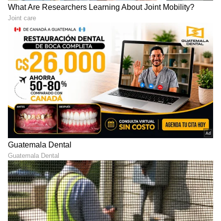
ಕೇತನ್‌ನನ್ನು ತಳ್ಳಿ ಕೊಂದಿದ್ದಾಗಿ ಒಪ್ಪಿಕೊಂಡಿದ್ದಾರೆ.
ಮೇಘಾಲಯ ಕೊಲೆ ಪ್ರಕರಣದ ಮರುಕಳಿಕೆ
ಈ ಭೀಕರ ಪ್ರಕರಣವು ಕಳೆದ ವರ್ಷ ಮೇಘಾಲಯದಲ್ಲಿ ನಡೆದ
ರಾಜಾ ರಘುವಂಶಿ ಎಂಬುವವರ ಕೊಲೆಯನ್ನು
ನೆನಪಿಸುವಂತಿದೆ. ಅಲ್ಲಿಯೂ ಸಹ ಮಧುಚಂದ್ರಕ್ಕೆ
(Honeymoon) ಹೋದಾಗ ಪತ್ನಿಯೇ ತನ್ನ
ಪ್ರಿಯಕರನೊಂದಿಗೆ ಸೇರಿ ಪತಿಯನ್ನು ಕಮರಿಗೆ ತಳ್ಳಿ
ಕೊಂದಿದ್ದಳು. ಈಗ ಪುಣೆಯಲ್ಲೂ ಅದೇ ಮಾದರಿಯ ಅಪರಾಧ
ನಡೆದಿದೆ.
ಪ್ರಸ್ತುತ, ಪುಣೆ ಪೊಲೀಸರು ಸಿಯಾ ಗೋಯಲ್ ಮತ್ತು
ಚೇತನ್ ಚೌಧರಿ ವಿರುದ್ಧ ಭಾರತೀಯ ನ್ಯಾಯ ಸಂಹಿತಾ
(BNS) ಸೆಕ್ಷನ್ 103 (ಕೊಲೆ) ಮತ್ತು 61(2) (ಕ್ರಿಮಿನಲ್
ಪಿತೂರಿ) ಅಡಿಯಲ್ಲಿ ಮೊಕದ್ದಮೆ ದಾಖಲಿಸಿದ್ದಾರೆ. ಇಬ್ಬರೂ