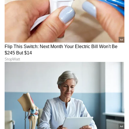
ಇದಕ್ಕೂ ಮುನ್ನ ಬಾಲಿಯಲ್ಲಿ ಫ್ರೀ ವೆಡ್ಡಿಂಗ್ ಶೋಟ್‌ ಗೆ ಪ್ಲ್ಯಾನ್
ಮಾಡಲಾಗಿತ್ತು. ಆದರೆ ಏರ್ಪೋರ್ಟ್ಗೆ ಹೋದಾಗ ಕೇತನ್
ಪಾಸ್‌ಪೋರ್ಟ್ ಮಿಸ್‌ ಆಗಿತ್ತು. ಹೀಗಾಗಿ ಅರ್ಧದಲ್ಲೇ ಬಾಲಿ
ಟ್ರಿಪ್ ಮೊಟಕುಗೊಳಿಸಲಾಗಿತ್ತು. ಆದರೆ ಸಿಯಾ ಆತನ
ಪಾಸ್‌ಪೋರ್ಟ್ ದಾಖಲೆಗಳನ್ನು ಯಾರಿಗೂ ತಿಳಿಯದಂತೆ
ನಾಶ ಮಾಡಿದ್ದಳು ಎಂಬುದು ತನಿಖೆಯಿಂದ ಬೆಳಕಿಗೆ ಬಂದಿದೆ.
ಬೇಸಿಗೆಯ ಹೂಡಿ (Hoodie): ಜೂನ್ 18 ರಂದು ಪುಣೆಯಲ್ಲಿ
ತಾಪಮಾನ 33 ಡಿಗ್ರಿ ಸೆಲ್ಸಿಯಸ್ ಇತ್ತು. ಅಷ್ಟು ಭೀಕರ
ಬೇಸಿಗೆಯ ಬಿಸಿಲಿನಲ್ಲಿ ಪ್ರಿಯಕರ ಚೇತನ್ ಚೌಧರಿ ಕೋಟೆಯ
ಸುತ್ತಮುತ್ತ ದಪ್ಪನೆಯ ಹೂಡಿ ಧರಿಸಿ ಅನುಮಾನಾಸ್ಪದವಾಗಿ
ತಿರುಗಾಡುತ್ತಿದ್ದದ್ದು, ಇಬರಿಬ್ಬರ ಕಾರನ್ನು ಫಾಲೋ
ಮಾಡುತ್ತಿರುವುದು ಸಿಸಿಟಿವಿಯಲ್ಲಿ ಪೊಲೀಸರ ಕಣ್ಣಿಗೆ ಬಿತ್ತು.
ದಿನವಿಡೀ ನಡೆಸಿದ ತೀವ್ರ ವಿಚಾರಣೆಯ ನಂತರ, ಸಿಯಾ
ಗೋಯಲ್ ಮತ್ತು ಆಕೆಯ ಪ್ರಿಯಕರ ಚೇತನ್ ಚೌಧರಿ ತಾವೇ