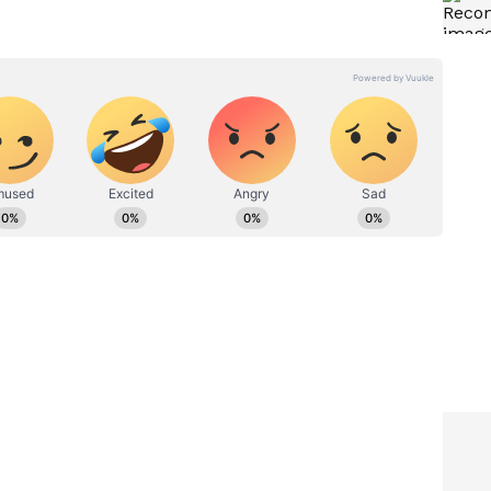
ನ್ನಡಪ್ರಭ ಕನ್ನಡ ಪತ್ರಿಕೋದ್ಯಮದಲ್ಲಿಯೇ ವಿಶೇಷ ಛಾಪು
ವಿದೇಶ, ವಾಣಿಜ್ಯ, ಕ್ರೀಡೆ, ಮನೋರಂಜನೆ ಸೇರಿ ವೈವಿಧ್ಯಮಯ ಸುದ್ದಿಗಳ
ಡಿಗರ ಅಸ್ಮಿತೆಯ ಸಂಕೇತ. ಸದಾ ಕರುನಾಡು, ನುಡಿ, ಸಂಸ್ಕೃತಿ ಪರ ಧ್ವನಿ
ಪ್ರಕಟಗೊಳ್ಳುವ ಸುದ್ದಿಗಳು ಸುವರ್ಣ ನ್ಯೂಸ್ ವೆಬ್‌ಸೈಟಲ್ಲೂ ಲಭ್ಯ.
, ವಿಗ್
ಸಿಯಾ ಗೊಯೆಲ್ ಚೇತನ್ ನಡುವಿನ
ಡರ್
ಪ್ರೀತಿಯಲ್ಲಿದೆ ಕ್ರಿಕೆಟ್ ಲಿಂಕ್, ಕೇತನ್
ಹಾಕಿದ
ಹತ್ಯೆ ತನಿಖೆ ಸ್ಫೋಟಕ ಮಾಹಿತಿ
್ನೂ ಕೋಟೆಯಿಂದ ತಳ್ಳಿ: ಸಿಯಾ ತಂದೆ
ದರೆ ಅವಳನ್ನು ಲೋಹಗಡ ಕೋಟೆಯ ಮೇಲಿಂದ ತಳ್ಳಿಬಿಡಿ’ ಎಂದು,