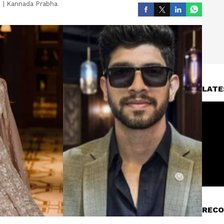
|
Kannada Prabha
LATE
RECO