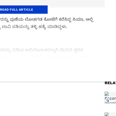
READ FULL ARTICLE
್‌ರನ್ನು ಪುಣೆಯ ಲೋಹಗಡ ಕೋಟೆಗೆ ಕರೆಸಿದ್ದ ಸಿಯಾ, ಅಲ್ಲಿ
ಾವಿ ಪತಿಯನ್ನು ತಳ್ಳಿ ಹತ್ಯೆ ಮಾಡಿದ್ದಳು.
ರನ್ನು ವಿಶೇಷ ಅಭಿಯೋಜಕರನ್ನಾಗಿ ನೇಮಿಸಿ ತ್ವರಿತ
ನ್‌ ಕುಟುಂಬದ ಬೇಡಿಕೆಯನ್ನು ಮಹಾರಾಷ್ಟ್ರ ಸರ್ಕಾರ
ತ್ತು ಜಗತ್ತಿನ ಕ್ಷಣಕ್ಷಣದ ಕನ್ನಡ ಸುದ್ದಿ (
Kannada
್ ಸುವರ್ಣ ನ್ಯೂಸ್‌ ಫಾಲೋ ಮಾಡಿ. ಬ್ರೇಕಿಂಗ್ ಸುದ್ದಿ
RELA
ಷ ವರದಿಗಳು ಮತ್ತು ನೇರ ಪ್ರಸಾರಗಳೊಂದಿಗೆ (
kannada
ಕ್ಲಿಕ್‌ನಲ್ಲಿ ಲಭ್ಯ. ಏಷ್ಯಾನೆಟ್ ಸುವರ್ಣ ನ್ಯೂಸ್
ಾಗು ಎಲ್ಲಾ ಅಪ್‌ಡೇಟ್ ಗಳನ್ನು ಪಡೆಯಿರಿ