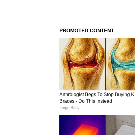
ಎಂದಿದ್ದಾಳೆ ಎನ್ನಲಾಗಿದೆ. ಈ ಬಗ್ಗೆ ಕೇತನ್‌ ತಂದ
ಧರಿಸುತ್ತಿದ್ದನೆಂದು ಸಿಯಾ ಕುಟುಂಬಸ್ಥರಿಗೆ
ಎಂದು ಪ್ರಶ್ನಿಸಿದ್ದಾರೆ.