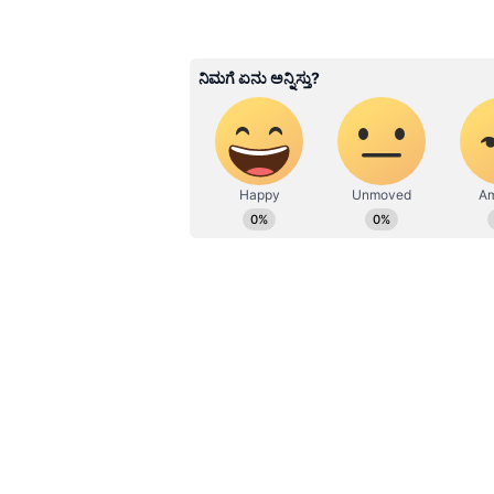
Kannadaprabha News
KN
1967ರ ನವೆಂಬರ್ 4ರಂದು ಆರಂಭವಾದ ಕ
ಮೂಡಿಸಿದ ಕನ್ನಡ ದಿನ ಪತ್ರಿಕೆ. ದೇಶ, 
ಹೂರಣ ಹೊತ್ತು ತರುವ ಕನ್ನಡಪ್ರಭ, ಕನ್ನ
ಎತ್ತುವ ಕನ್ನಡಪ್ರಭ ದಿನ ಪತ್ರಿಕೆಯಲ್ಲಿ 
Related Articles
"ಅವನಿಗೆ ಕೂದಲೇ ಇರಲಿಲ್ಲ
ಹಾಕುತ್ತಿದ್ದ"; ಕೇತನ್ ಮರ್
ಕೇಸ್‌ನಲ್ಲಿ ಹೊಸ ಬಾಂಬ್ 
ಸಿಯಾ
ಮಗಳು ಅಪರಾಧಿ ಆಗಿದ್ರೆ ಅವಳನ
‘ನಮ್ಮ ಮಗಳು ನಿಜವಾಗಿಯೂ ದೋಷಿ ಆಗಿದ್