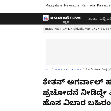
Malayalam
Newsable
Kannada
Kannada
ತಾಜಾ ಸುದ್ದಿ
ಸುದ್
TRENDING :
CM DK Shivakumar-GKVK Studen
HOME
NEWS
INDIA NEWS
ಕೇತನ್ ಅಗರ್ವಾಲ್ ಹತ್ಯೆ ಪ
ಕೇತನ್ ಅಗರ್ವಾಲ್ ಹತ
ಪ್ರಚೋದನೆ ನೀಡಿದ್ದೇ 
ಹೊಸ ವಿಚಾರ ಬಹಿರ