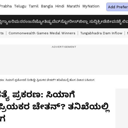
Prabha
Telugu
Tamil
Bangla
Hindi
Marathi
MyNation
Add Prefer
ದಿ
ಗ್ಯಾಲರಿ
ಮನರಂಜನೆ
ಜ್ಯೋತಿಷ್ಯ
ವೆಬ್‌ಸ್ಟೋರೀಸ್
ಜಿಲ್ಲಾ ಸುದ್ದಿ
ಕ್ರೀಡೆ
ಜೀವನಶೈಲಿ
ವ
ts
Commonwealth Games Medal Winners
Tungabhadra Dam Inflow
್ರಕರಣ: ಸಿಯಾಗೆ ಪ್ರಚೋದನೆ ನೀಡಿದ್ದೇ ಪ್ರಿಯಕರ ಚೇತನ್? ತನಿಖೆಯಲ್ಲಿ ಹೊಸ ವಿಚಾರ ಬಹಿರಂಗ
್ಯೆ ಪ್ರಕರಣ: ಸಿಯಾಗೆ
ಪ್ರಿಯಕರ ಚೇತನ್? ತನಿಖೆಯಲ್ಲಿ
ಂಗ