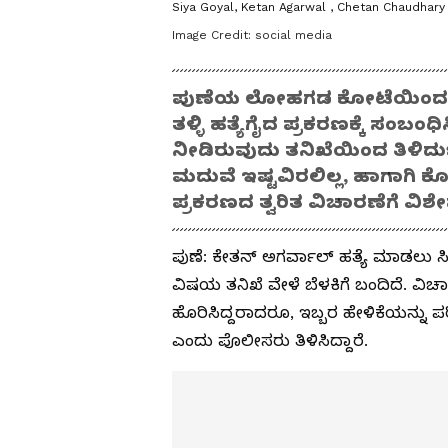
Siya Goyal, Ketan Agarwal , Chetan Chaudhary
Image Credit:
social media
ಪುಣೆಯ ಲೋಹಗಡ ಕೋಟೆಯಿಂದ ಭಾವಿ 
ತಳ್ಳಿ ಹತ್ಯೆಗೈದ ಪ್ರಕರಣಕ್ಕೆ ಸಂಬ
ನೀಡಿರುವುದು ತನಿಖೆಯಿಂದ ತಿಳಿದುಬಂದಿ
ಮದುವೆ ಇಷ್ಟವಿರಲಿಲ್ಲ, ಹಾಗಾಗಿ ಕೊಲ
ಪ್ರಕರಣದ ತ್ವರಿತ ವಿಚಾರಣೆಗೆ ವಿ
ಪುಣೆ: ಕೇತನ್ ಅಗರ್ವಾಲ್ ಹತ್ಯೆ ಮಾಡಲು 
ವಿಷಯ ತನಿಖೆ ವೇಳೆ ಬೆಳಕಿಗೆ ಬಂದಿದೆ. ವ
ಹೊರಿಸಿದ್ದರಾದರೂ, ಇಬ್ಬರ ಹೇಳಿಕೆಯನ್ನು ಪರ
ಎಂದು ಪೊಲೀಸರು ತಿಳಿಸಿದ್ದಾರೆ.