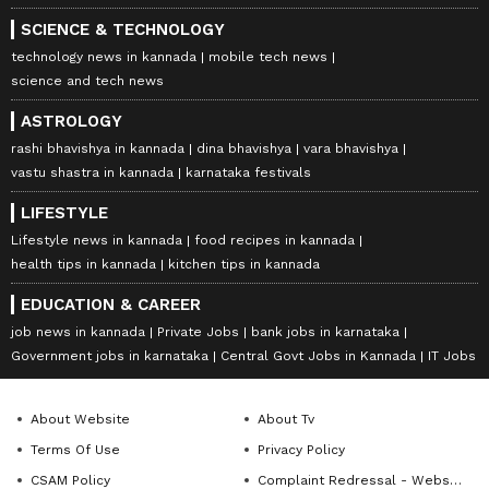
SCIENCE & TECHNOLOGY
technology news in kannada
mobile tech news
science and tech news
ASTROLOGY
rashi bhavishya in kannada
dina bhavishya
vara bhavishya
vastu shastra in kannada
karnataka festivals
LIFESTYLE
Lifestyle news in kannada
food recipes in kannada
health tips in kannada
kitchen tips in kannada
EDUCATION & CAREER
job news in kannada
Private Jobs
bank jobs in karnataka
Government jobs in karnataka
Central Govt Jobs in Kannada
IT Jobs
About Website
About Tv
Terms Of Use
Privacy Policy
CSAM Policy
Complaint Redressal - Website