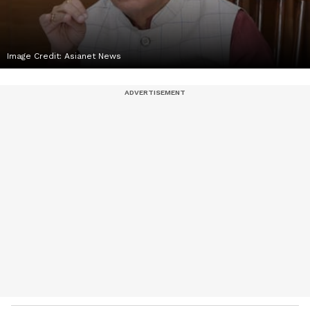
Image Credit:
Asianet News