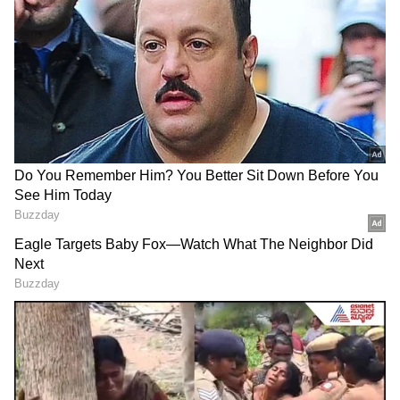
ಪ್ರಮಾಣದ ರಸಗೊಬ್ಬರ ಲಭ್ಯತೆಯನ್ನು ಖಚಿತಪಡಿಸಿದೆ.
ಇರಾನ್-ಇಸ್ರೇಲ್ ಸಂಘರ್ಷ ಮತ್ತು ರಫ್ತು ಸವಾಲುಗಳ
ಮಧ್ಯೆಯೂ ಕೇಂದ್ರ ಸರ್ಕಾರ ಮುಂಜಾಗ್ರತೆ ವಹಿಸಿದ್ದು,
ದೇಶೀಯವಾಗಿ ಯೂರಿಯಾ ಉತ್ಪಾದನೆ ಹೆಚ್ಚಿಸಿದ್ದಲ್ಲದೆ,
ಆಮದನ್ನು ಸಹ ಸರಿಯಾಗಿ ನಿಭಾಯಿಸಲಾಗುತ್ತಿದೆ ಎಂದು
ಸ್ಪಷ್ಟಪಡಿಸಿದರು.
ಮುಂಗಾರು ಮುನ್ನವೇ ಹೆಚ್ಚು ಪೂರೈಕೆ:
ಮುಂಗಾರು
RECOMMENDED STORIES
ಹಂಗಾಮಿಗೂ ಮುನ್ನವೇ ಕರ್ನಾಟಕಕ್ಕೆ ಅಗತ್ಯಕ್ಕಿಂತ ಹೆಚ್ಚಿನ
ಪ್ರಮಾಣದ ರಸಗೊಬ್ಬರವನ್ನು ಪೂರೈಸಲಾಗಿದೆ. ಮುಂಗಡ
ದಾಸ್ತಾನಿಗೆ ಅನುವಾಗುವಂತೆ ಜನವರಿ-ಮಾರ್ಚ್ ಅವಧಿಯಲ್ಲೇ
ಅಗತ್ಯಕ್ಕಿಂತ ಹೆಚ್ಚುವರಿ 0.33 ಲಕ್ಷ ಮೆಟ್ರಿಕ್ ಟನ್ ಯೂರಿಯಾ,
1.29 ಲಕ್ಷ ಮೆಟ್ರಿಕ್ ಟನ್ ಡಿಎಪಿ ಮತ್ತು 1.58 ಲಕ್ಷ ಮೆಟ್ರಿಕ್
ಟನ್ ಎನ್‌ಪಿಕೆಎಸ್ ಅನ್ನು ನೀಡಲಾಗಿದೆ ಎಂದಿದ್ದಾರೆ.