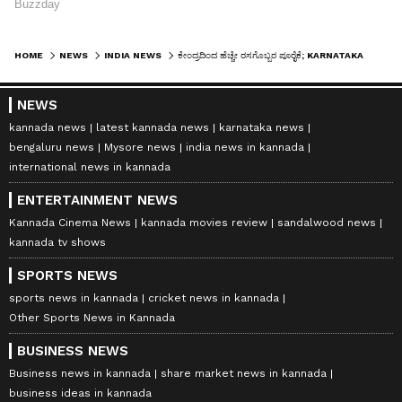
HOME
NEWS
INDIA NEWS
ಕೇಂದ್ರದಿಂದ ಹೆಚ್ಚೇ ರಸಗೊಬ್ಬರ ಪೂರೈಕೆ; KARNATAKA ಸರ್ಕಾರವೇ ಸರಿಯಾಗಿ ವಿತರಿಸಿಲ್ಲ: ಪ್ರಲ್ಹಾದ್ ಜೋಶಿ ಕಿಡಿ
NEWS
kannada news
latest kannada news
karnataka news
bengaluru news
Mysore news
india news in kannada
international news in kannada
ENTERTAINMENT NEWS
Kannada Cinema News
kannada movies review
sandalwood news
kannada tv shows
SPORTS NEWS
sports news in kannada
cricket news in kannada
Other Sports News in Kannada
BUSINESS NEWS
Business news in kannada
share market news in kannada
business ideas in kannada