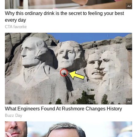
ಜೋಶಿ ವಾಗ್ದಾಳಿ
DOWNLOAD APP
ಕರ್ನಾಟಕ, ಭಾರತ (
India News
) ಮತ್ತು ಜಗತ್ತಿನ
ಕ್ಷಣಕ್ಷಣದ ಕನ್ನಡ ಸುದ್ದಿ (
Kannada News
)
ಅಪ್ಡೇಟ್‌ಗಳಿಗಾಗಿ ಏಷ್ಯಾನೆಟ್ ಸುವರ್ಣ ನ್ಯೂಸ್‌ ಫಾಲೋ
ಮಾಡಿ. ಬ್ರೇಕಿಂಗ್ ಸುದ್ದಿ (
Latest Kannada News
),
ವಿಶೇಷ ವರದಿಗಳು ಮತ್ತು ನೇರ ಪ್ರಸಾರಗಳೊಂದಿಗೆ
(
kannada news live
) ಸಂಪೂರ್ಣ ಮಾಹಿತಿ ಒಂದೇ
ಕ್ಲಿಕ್‌ನಲ್ಲಿ ಲಭ್ಯ. ಏಷ್ಯಾನೆಟ್ ಸುವರ್ಣ ನ್ಯೂಸ್ ಅಧಿಕೃತ
ಆ್ಯಪ್ ಡೌನ್‌ಲೋಡ್ ಮಾಡಿ ಹಾಗು ಎಲ್ಲಾ ಅಪ್‌ಡೇಟ್
ಗಳನ್ನು ಪಡೆಯಿರಿ
ಜಾಗತಿಕ ಬಿಕ್ಕಟ್ಟಿದ್ದರೂ ಸಮರ್ಪಕ ಪೂರೈಕೆ:
ಜಾಗತಿಕ
ಬಿಕ್ಕಟ್ಟಿದ್ದರೂ ಕೇಂದ್ರ ಸರ್ಕಾರ, ಕರ್ನಾಟಕದ ರೈತರಿಗಾಗಿ
2026ರ ಮುಂಗಾರು (ಖಾರಿಫ್) ಹಂಗಾಮಿಗೆ ಸಾಕಷ್ಟು