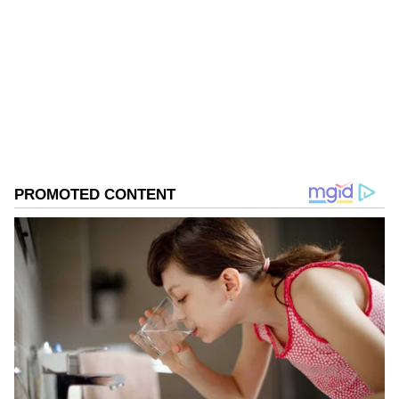
ಏಷ್ಯಾನೆಟ್ ಸುವರ್ಣ ಡಿಜಿಟಲ್ ಕನ್ನಡ ವಿಭಾಗದಲ್ಲಿ ಉಪ ಸಂಪಾದಕ.
ಕಳೆದ 8 ವರ್ಷಗಳಿಂದ ಮಾಧ್ಯಮ ಪ್ರಪಂಚದಲ್ಲಿದ್ದೇನೆ. ಹುಟ್ಟಿ
ಬೆಳೆದಿದ್ದು ಬೆಂಗಳೂರಿನಲ್ಲಿ. ಸ್ನಾತಕೋತ್ತರ ಪದವಿಯನ್ನು ಬೆಂಗಳೂರು
ವಿಶ್ವವಿದ್ಯಾಲಯದಿಂದ ಪಡೆದಿದ್ದೇನೆ. ದೂರದರ್ಶನದಲ್ಲಿ ಇಂಟರ್ನ್‌ಶಿಪ್
ಪ್ರಲ್ಹಾದ್ ಜೋಶಿ
ನಿರ್ವಹಣೆ. ಪ್ರಜಾವಾಣಿ ಮತ್ತು ಉದಯವಾಣಿ ಡಿಜಿಟಲ್ ವಿಭಾಗದಲ್ಲಿ
ರೈತರು
ಕರ್ನಾಟಕ ಸರ್ಕಾರ
ಭಾರತ ಸುದ್ದಿ
ಬರಹಗಾರ ಹಾಗೂ ಕಂಟೆಂಟ್ ಡೆವಲಪರ್ ಆಗಿ ಕೆಲಸ ಮಾಡಿದ್ದೇನೆ.
ಮನರಂಜನೆ ಸುದ್ದಿಗಳ ಬಗ್ಗೆ ತುಂಬಾ ಆಸಕ್ತಿ. ಸಿನಿಮಾ ವೀಕ್ಷಿಸುವುದು,
ಸಂಗೀತ ಕೇಳುವುದು ಮತ್ತು ಕ್ರೀಡೆ ನೆಚ್ಚಿನ ಹವ್ಯಾಸಗಳು.
Related Articles
CM Siddaramaiah Resignation:
ಸಿದ್ದರಾಮಯ್ಯರನ್ನ ಕಾಂಗ್ರೆಸ್ ನಡೆಸಿಕೊಂಡ ರೀತಿ
ಸರಿಯಿಲ್ಲ: ಪ್ರಲ್ಹಾದ್ ಜೋಶಿ ಸ್ಫೋಟಕ ಹೇಳಿಕೆ!
Pralhad Joshi: ಡಿಕೆ ಶಿವಕುಮಾರ್ ಸಿಎಂ
ಆಗುವುದರಿಂದ ಏನೂ ಬದಲಾಗೋಲ್ಲ; ಕಾಂಗ್ರೆಸ್ ವಿರುದ್ಧ