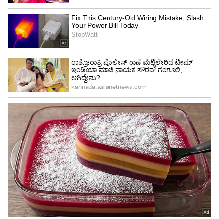
LMT ಅಗತ್ಯತೆಯಿದ್ದರೆ 9.28 LMT ಲಭ್ಯತೆ
ಖಾತರಿಪಡಿಸಲಾಗಿತ್ತು. ಗಣನೀಯ ಪ್ರಮಾಣದ ಮಾರಾಟದ
ನಂತರವೂ 5.6 ಲಕ್ಷ LMTಗೂ ಹೆಚ್ಚು ರಸಗೊಬ್ಬರ ಲಭ್ಯವಿದೆ
ಎಂದು ಸಚಿವರು ಅಂಕಿ ಅಂಶ ಸಹಿತ ರಾಜ್ಯ ಸರ್ಕಾರಕ್ಕೆ ಚಾಟಿ
ಬೀಸಿದ್ದಾರೆ.
ಪ್ರಧಾನಿ ನರೇಂದ್ರ ಮೋದಿ ಅವರ ನೇತೃತ್ವದಲ್ಲಿ ಕೇಂದ್ರ
ಸರ್ಕಾರ ಯಾವತ್ತೂ ರೈತರ ಹಿತ ಕಾಯಲು ಬದ್ಧವಾಗಿದೆ. ಸದಾ
ರೈತ ಸಮೂಹವನ್ನು ಬೆಂಬಲಿಸುತ್ತ ಬಂದಿದೆ. ಅಂತೆಯೇ
ಕರ್ನಾಟಕದಾದ್ಯಂತ ಸಹ ಸಾಕಷ್ಟು ರಸಗೊಬ್ಬರ ಲಭ್ಯತೆಗೆ
ಬದ್ಧವಾಗಿದೆ ಎಂದು ಸಚಿವ ಪ್ರಲ್ಹಾದ ಜೋಶಿ ಸ್ಪಷ್ಟಪಡಿಸಿದ್ದಾರೆ.