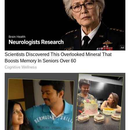
ಕೂದಲು ಕಸಿ ಮಾಡಿಸಿಕೊಂಡ’ ಎಂದು ಅಧಿಕಾರಿಗಳು
ತಿಳಿಸಿದ್ದಾರೆ.
ಗ್ರಾಹಕರಿಗೆ ಶಾಕ್: ಮತ್ತೆ
India Latest News Live:
ಗಗನಕ್ಕೇರಿದ ಗೃಹ ಬಳಕೆಯ 14
ಜೂ.21ಕ್ಕೆ ನ್ಯೂಯಾರ್ಕ್‌ ಯೋಗ
ಕೆಜಿ ಸಿಲಿಂಡರ್ ಬೆಲೆ!
ದಿನಕ್ಕೆ ಬೆಂಗಳೂರಿನ ನಾಗೇಂದ್ರ
ನೇತೃತ್ವ; ಟೈಮ್ಸ್ ಸ್ಕ್ವೇರ್‌ನಲ್ಲಿ
ಕಾರ್ಯಕ್ರಮ