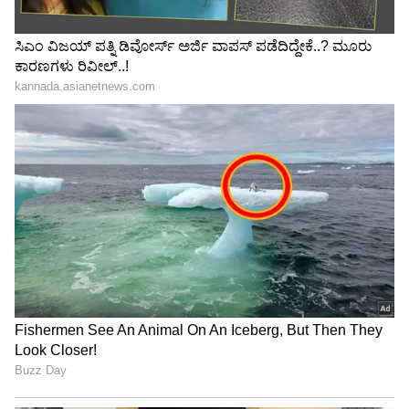
LATEST VIDEOS
"ರಾಜಕೀಯ ಬೇಡ, ಸಿನಿಮಾನೇ ಪ್ರಾಣ":
ಕನಕೋತ್ಸವದಲ್ಲಿ ರಿಷಬ್ ಶೆಟ್ಟಿ | Rishab
Shetty speech | Suvarna News
ಶೇ.50 ರಿಂದ ಶೇ.18 ಕ್ಕೆ TAX ಇಳಿಕೆ: ಮೋದಿ-
ಟ್ರಂಪ್ ಐತಿಹಾಸಿಕ ಒಪ್ಪಂದ | India US
Trade Deal | Party Rounds