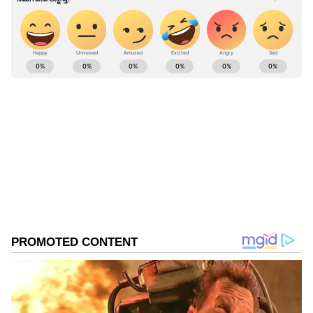
ಕರ್ನಾಟಕ, ಭಾರತ (
India News
) ಮತ್ತು ಜಗತ್ತಿನ
ಕ್ಷಣಕ್ಷಣದ ಕನ್ನಡ ಸುದ್ದಿ (
Kannada News
)
ಅಪ್ಡೇಟ್‌ಗಳಿಗಾಗಿ ಏಷ್ಯಾನೆಟ್ ಸುವರ್ಣ ನ್ಯೂಸ್‌ ಫಾಲೋ
ಮಾಡಿ. ಬ್ರೇಕಿಂಗ್ ಸುದ್ದಿ (
Latest Kannada News
),
ವಿಶೇಷ ವರದಿಗಳು ಮತ್ತು ನೇರ ಪ್ರಸಾರಗಳೊಂದಿಗೆ
(
kannada news live
) ಸಂಪೂರ್ಣ ಮಾಹಿತಿ ಒಂದೇ
ಕ್ಲಿಕ್‌ನಲ್ಲಿ ಲಭ್ಯ. ಏಷ್ಯಾನೆಟ್ ಸುವರ್ಣ ನ್ಯೂಸ್ ಅಧಿಕೃತ
ಆ್ಯಪ್ ಡೌನ್‌ಲೋಡ್ ಮಾಡಿ ಹಾಗು ಎಲ್ಲಾ ಅಪ್‌ಡೇಟ್
ಗಳನ್ನು ಪಡೆಯಿರಿ
ABOUT THE AUTHOR
Kannadaprabha News
KN
1967ರ ನವೆಂಬರ್ 4ರಂದು ಆರಂಭವಾದ ಕನ್ನಡಪ್ರಭ ಕನ್ನಡ
ಪತ್ರಿಕೋದ್ಯಮದಲ್ಲಿಯೇ ವಿಶೇಷ ಛಾಪು ಮೂಡಿಸಿದ ಕನ್ನಡ ದಿನ
ಪತ್ರಿಕೆ. ದೇಶ, ವಿದೇಶ, ವಾಣಿಜ್ಯ, ಕ್ರೀಡೆ, ಮನೋರಂಜನೆ ಸೇರಿ