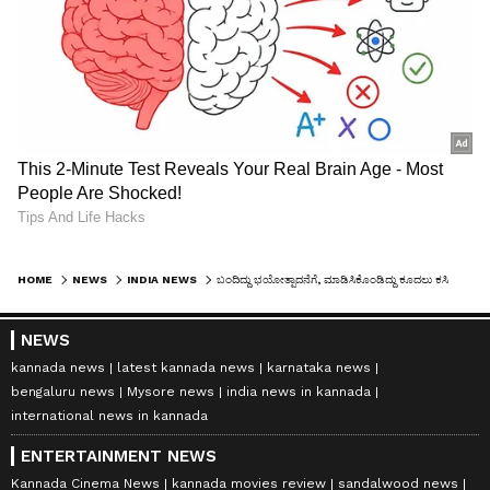
HOME
NEWS
INDIA NEWS
ಬಂದಿದ್ದು ಭಯೋತ್ಪಾದನೆಗೆ, ಮಾಡಿಸಿಕೊಂಡಿದ್ದು ಕೂದಲು ಕಸಿ! NIA ವಿಚಾರಣೆಯಲ್ಲಿ ಉಗ್ರ ಮಾಹಿತಿ
NEWS
kannada news
latest kannada news
karnataka news
bengaluru news
Mysore news
india news in kannada
international news in kannada
ENTERTAINMENT NEWS
Kannada Cinema News
kannada movies review
sandalwood news