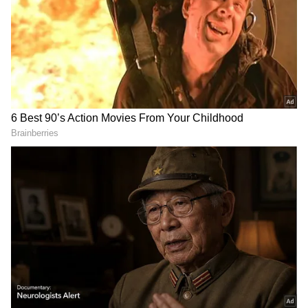
ವೈವಿಧ್ಯಮಯ ಸುದ್ದಿಗಳ ಹೂರಣ ಹೊತ್ತು ತರುವ ಕನ್ನಡಪ್ರಭ,
ಜಮ್ಮು ಮತ್ತು ಕಾಶ್ಮೀರ
ಕನ್ನಡಿಗರ ಅಸ್ಮಿತೆಯ ಸಂಕೇತ. ಸದಾ ಕರುನಾಡು, ನುಡಿ, ಸಂಸ್ಕೃತಿ
ಪಾಕಿಸ್ತಾನ
Related Articles
ಪರ ಧ್ವನಿ ಎತ್ತುವ ಕನ್ನಡಪ್ರಭ ದಿನ ಪತ್ರಿಕೆಯಲ್ಲಿ ಪ್ರಕಟಗೊಳ್ಳುವ
ಸುದ್ದಿಗಳು ಸುವರ್ಣ ನ್ಯೂಸ್ ವೆಬ್‌ಸೈಟಲ್ಲೂ ಲಭ್ಯ.
ಟ್ರಂಪ್‌ ಹತ್ಯೆ ಸೇರಿ 18 ದಾಳಿ ಸಂಚು ರೂಪಿಸಿದ್ದ ಉಗ್ರ
ಸೆರೆ; ಇರಾನ್ ಮೇಲಿನ ದಾಳಿಗೆ ಪ್ರತೀಕಾರದ ಕ್ರಮ
Exclusive Breaking: ಜಿಲೆಟಿನ್ ಕಡ್ಡಿ ಮಾತ್ರವಲ್ಲ,
ಮೋದಿ ಮಾರ್ಗದಲ್ಲಿ ಸಿಕ್ಕಿದ್ದು ಸ್ಪೋಟಕ!