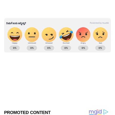
ABOUT THE AUTHOR
Kannadaprabha News
KN
1967ರ ನವೆಂಬರ್ 4ರಂದು ಆರಂಭವಾದ ಕನ್ನಡಪ್ರಭ ಕನ್ನಡ
ಪತ್ರಿಕೋದ್ಯಮದಲ್ಲಿಯೇ ವಿಶೇಷ ಛಾಪು ಮೂಡಿಸಿದ ಕನ್ನಡ ದಿನ
ಪತ್ರಿಕೆ. ದೇಶ, ವಿದೇಶ, ವಾಣಿಜ್ಯ, ಕ್ರೀಡೆ, ಮನೋರಂಜನೆ ಸೇರಿ
ವೈವಿಧ್ಯಮಯ ಸುದ್ದಿಗಳ ಹೂರಣ ಹೊತ್ತು ತರುವ ಕನ್ನಡಪ್ರಭ,
ಸಿಬಿಎಸ್‌ಇ
ಕನ್ನಡಿಗರ ಅಸ್ಮಿತೆಯ ಸಂಕೇತ. ಸದಾ ಕರುನಾಡು, ನುಡಿ, ಸಂಸ್ಕೃತಿ
ಶಿಕ್ಷಣ
ವಿದ್ಯಾರ್ಥಿ
ಪರ ಧ್ವನಿ ಎತ್ತುವ ಕನ್ನಡಪ್ರಭ ದಿನ ಪತ್ರಿಕೆಯಲ್ಲಿ ಪ್ರಕಟಗೊಳ್ಳುವ
ಸುದ್ದಿಗಳು ಸುವರ್ಣ ನ್ಯೂಸ್ ವೆಬ್‌ಸೈಟಲ್ಲೂ ಲಭ್ಯ.