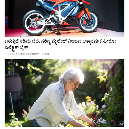
Shetty speech | Suvarna News
ಶೇ.50 ರಿಂದ ಶೇ.18 ಕ್ಕೆ TAX ಇಳಿಕೆ: ಮೋದಿ-
ಟ್ರಂಪ್ ಐತಿಹಾಸಿಕ ಒಪ್ಪಂದ | India US
Trade Deal | Party Rounds