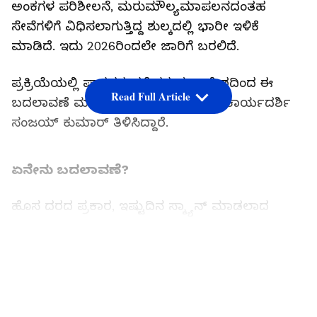
ಅಂಕಗಳ ಪರಿಶೀಲನೆ, ಮರುಮೌಲ್ಯಮಾಪಲನದಂತಹ
ಸೇವೆಗಳಿಗೆ ವಿಧಿಸಲಾಗುತ್ತಿದ್ದ ಶುಲ್ಕದಲ್ಲಿ ಭಾರೀ ಇಳಿಕೆ
ಮಾಡಿದೆ. ಇದು 2026ರಿಂದಲೇ ಜಾರಿಗೆ ಬರಲಿದೆ.
ಪ್ರಕ್ರಿಯೆಯಲ್ಲಿ ಪಾರದರ್ಶಕತೆ ತರುವ ಉದ್ದೇಶದಿಂದ ಈ
Read Full Article
ಬದಲಾವಣೆ ಮಾಡಿರುವುದಾಗಿ ಶಾಲಾ ಶಿಕ್ಷಣ ಕಾರ್ಯದರ್ಶಿ
ಸಂಜಯ್ ಕುಮಾರ್ ತಿಳಿಸಿದ್ದಾರೆ.
ಏನೇನು ಬದಲಾವಣೆ?
ಹೊಸ ದರದ ಪ್ರಕಾರ, ಇಷ್ಟುದಿನ ಸ್ಕ್ಯಾನ್‌ ಮಾಡಲಾದ
ಉತ್ತರಪತ್ರಿಕೆಯನ್ನು ಪಡೆಯಲು ಪ್ರತಿ ವಿಷಯಕ್ಕೆ 700 ರು.
ಪಾವತಿಸುತ್ತಿದ್ದ ವಿದ್ಯಾರ್ಥಿಗಳು ಇನ್ನುಮುಂದೆ ಕೇವಲ 100 ರು.
LATEST VIDEOS
ಪಾವತಿ ಮಾಡಬೇಕಾಗುವುದು. ಅಂತೆಯೇ, ಅಂಕಗಳನ್ನು
ಪರಿಶೀಲಿಸಬೇಕಾದಲ್ಲೂ 500 ರು. ಬದಲು 100 ರು. ನೀಡಿದರೆ
ಸಾಕು.