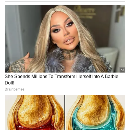
Related Articles
ಸಿಬಿಎಸ್‌ಇ ವಿದ್ಯಾರ್ಥಿಗಳಿಗೆ ಬಿಗ್ ಅಪ್‌ಡೇಟ್: 9ನೇ
ತರಗತಿಯಿಂದ 3 ಭಾಷೆಗಳ ಕಲಿಕೆ ಕಡ್ಡಾಯ!
ಸಿಬಿಎಸ್‌ಇ 6ನೇ ಕ್ಲಾಸ್‌ನಿಂದ ತ್ರಿಭಾಷೆ ಕಲಿಕೆ ಕಡ್ಡಾಯ;
ದ್ವಿಭಾಷಾ ಸೂತ್ರದತ್ತ ಕರ್ನಾಟಕ ಒಲವು ತೋರಿದ
ಬೆನ್ನಲ್ಲೇ ಹೊಸ ಬದಲಾವಣೆ ಜಾರಿ
DOWNLOAD APP