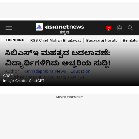
ಕನ್ನಡ
TRENDING :
RSS Chief Mohan Bhagawat
Basavaraj Horatti
Bengalur
ಸಿಬಿಎಸ್‌ಇ ಮಹತ್ವದ ಬದಲಾವಣೆ:
ವಿದ್ಯಾರ್ಥಿಗಳಿಗಿದು ಅಚ್ಚರಿಯ ಸುದ್ದಿ!
Author :
Kannadaprabha News
|
Education
CBSE
Published :
May 18 2026, 07:23 AM IST
Image Credit:
ChatGPT