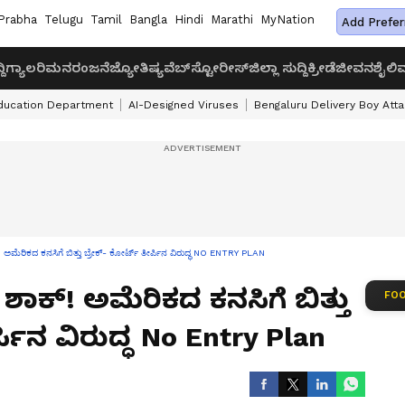
Prabha
Telugu
Tamil
Bangla
Hindi
Marathi
MyNation
Add Prefer
ದಿ
ಗ್ಯಾಲರಿ
ಮನರಂಜನೆ
ಜ್ಯೋತಿಷ್ಯ
ವೆಬ್‌ಸ್ಟೋರೀಸ್
ಜಿಲ್ಲಾ ಸುದ್ದಿ
ಕ್ರೀಡೆ
ಜೀವನಶೈಲಿ
ವ
ducation Department
AI-Designed Viruses
Bengaluru Delivery Boy Att
್! ಅಮೆರಿಕದ ಕನಸಿಗೆ ಬಿತ್ತು ಬ್ರೇಕ್​- ಕೋರ್ಟ್​ ತೀರ್ಪಿನ ವಿರುದ್ಧ NO ENTRY PLAN
​ ಶಾಕ್! ಅಮೆರಿಕದ ಕನಸಿಗೆ ಬಿತ್ತು
FOO
ರ್ಪಿನ ವಿರುದ್ಧ No Entry Plan