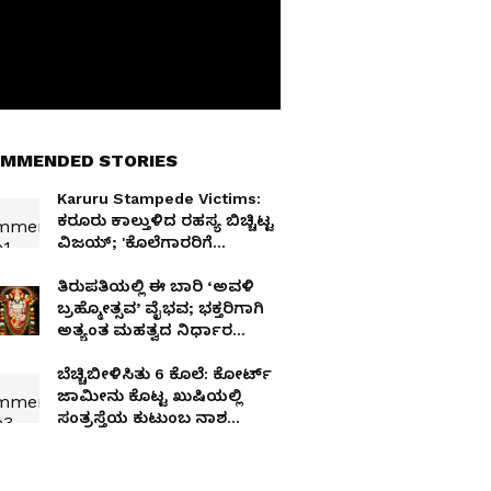
MMENDED STORIES
Karuru Stampede Victims:
ಕರೂರು ಕಾಲ್ತುಳಿದ ರಹಸ್ಯ ಬಿಚ್ಚಿಟ್ಟ
ವಿಜಯ್; 'ಕೊಲೆಗಾರರಿಗೆ
ಕ್ಷಮೆಯಿಲ್ಲ' ಎಂದು ಗುಡುಗಿದ
ದಳಪತಿ!
ತಿರುಪತಿಯಲ್ಲಿ ಈ ಬಾರಿ ‘ಅವಳಿ
ಬ್ರಹ್ಮೋತ್ಸವ’ ವೈಭವ; ಭಕ್ತರಿಗಾಗಿ
ಅತ್ಯಂತ ಮಹತ್ವದ ನಿರ್ಧಾರ
ಮಾಡಿದ ಟಿಟಿಡಿ
ಬೆಚ್ಚಿಬೀಳಿಸಿತು 6 ಕೊಲೆ: ಕೋರ್ಟ್​
ಜಾಮೀನು ಕೊಟ್ಟ ಖುಷಿಯಲ್ಲಿ
ಸಂತ್ರಸ್ತೆಯ ಕುಟುಂಬ ನಾಶ
ಮಾಡಿದ ಪಾಪಿ