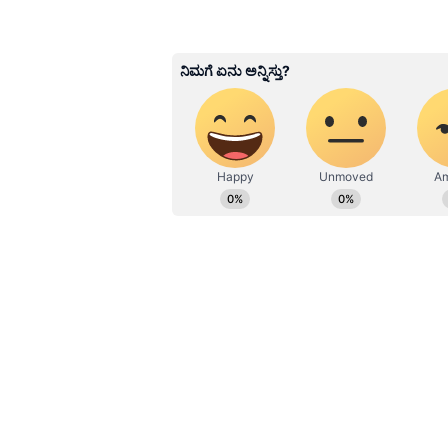
Kannadaprabha News
KN
1967ರ ನವೆಂಬರ್ 4ರಂದು ಆರಂಭವಾದ ಕ
ಮೂಡಿಸಿದ ಕನ್ನಡ ದಿನ ಪತ್ರಿಕೆ. ದೇಶ, 
ಹೂರಣ ಹೊತ್ತು ತರುವ ಕನ್ನಡಪ್ರಭ, ಕನ್ನ
ಎತ್ತುವ ಕನ್ನಡಪ್ರಭ ದಿನ ಪತ್ರಿಕೆಯಲ್ಲಿ 
Related Articles
ಮೇಕೆದಾಟುಗೆ ನ್ಯಾಯಾಧಿ
ಸಿಎಂ ವಿಜಯ್ ಸರ್ಕಾರದ
ನಿರ್ಣಯಕ್ಕೆ ತಮಿಳುನಾಡಿನಲ
ವಿರೋಧ