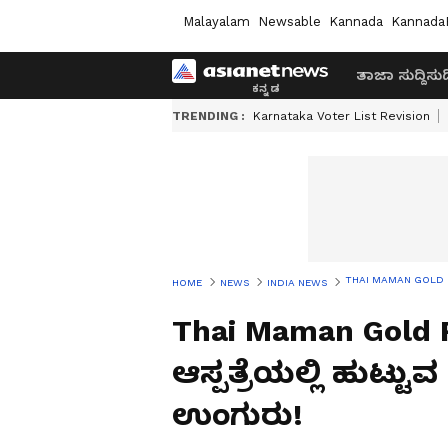
Malayalam
Newsable
Kannada
Kannada
ತಾಜಾ ಸುದ್ದಿ
ಸುದ್
TRENDING :
Karnataka Voter List Revision
THAI MAMAN GOLD RING S
HOME
NEWS
INDIA NEWS
Thai Maman Gold R
ಆಸ್ಪತ್ರೆಯಲ್ಲಿ ಹುಟ್ಟುವ 
ಉಂಗುರು!