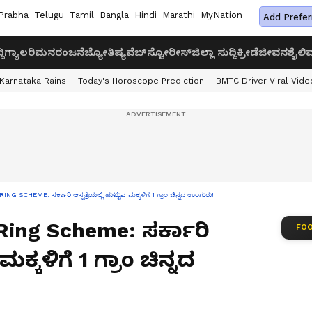
Prabha
Telugu
Tamil
Bangla
Hindi
Marathi
MyNation
Add Prefer
ದಿ
ಗ್ಯಾಲರಿ
ಮನರಂಜನೆ
ಜ್ಯೋತಿಷ್ಯ
ವೆಬ್‌ಸ್ಟೋರೀಸ್
ಜಿಲ್ಲಾ ಸುದ್ದಿ
ಕ್ರೀಡೆ
ಜೀವನಶೈಲಿ
ವ
Karnataka Rains
Today's Horoscope Prediction
BMTC Driver Viral Vide
CHEME: ಸರ್ಕಾರಿ ಆಸ್ಪತ್ರೆಯಲ್ಲಿ ಹುಟ್ಟುವ ಮಕ್ಕಳಿಗೆ 1 ಗ್ರಾಂ ಚಿನ್ನದ ಉಂಗುರು!
ing Scheme: ಸರ್ಕಾರಿ
FOO
ಮಕ್ಕಳಿಗೆ 1 ಗ್ರಾಂ ಚಿನ್ನದ