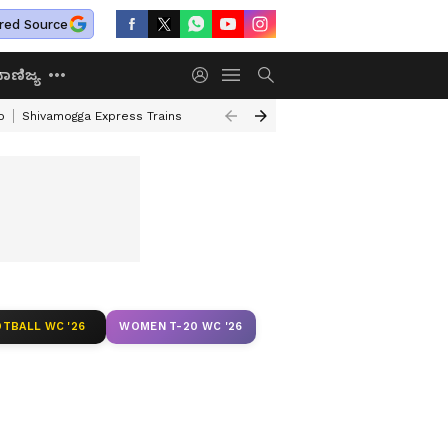
red Source
ಾಣಿಜ್ಯ
o
Shivamogga Express Trains
Airtel Prepaid Plan
Rural Employment
TBALL WC '26
WOMEN T-20 WC '26