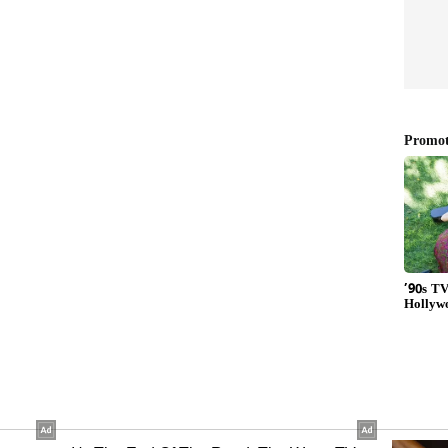
ಕೆ ಜಾರಿ:
ಣಾದುರೈ ಅವರ ಜನ್ಮದಿನವಾದ ಸೆ.15ರಂದು ಚಿನ್ನದುಂಗುರದ
ಕಾರ ನಿರ್ಧರಿಸಿದೆ. ಇದರ ಭಾಗವಾಗಿ ವಿಜಯ್‌ ಅವರ
 ಆಸ್ಪತ್ರೆಗಳಲ್ಲಿ ಜನಿಸಿದ ಎಲ್ಲಾ ಕಂದಮ್ಮಗಳಿಗೆ ಪೂರ್ವಾನ್ವಯ
ಗುವುದು. ತಮಿಳುನಾಡಿನ ಸಂಸ್ಕೃತಿಯಂತೆ ಮಗುವನ್ನು ಜಗತ್ತಿಗೆ
ಸಂಭ್ರಮಿಸುವ ಉದ್ದೇಶವು ಈ ಯೋಜನೆಯದ್ದಾಗಿದೆ.
ಷ ಮಕ್ಕಳು ಜನಿಸುತ್ತಿದ್ದು, ಅವುಗಳ ಪೈಕಿ 4.2 ಲಕ್ಷ ಜನನಗಳು
್ರೆಗಳಲ್ಲಿ ಹೆರಿಗೆಗೆ ಸೆರಾಸರಿ 63 ಸಾವಿರ ರು. ಖರ್ಚಿದ್ದರೆ, ಸರ್ಕಾರಿ