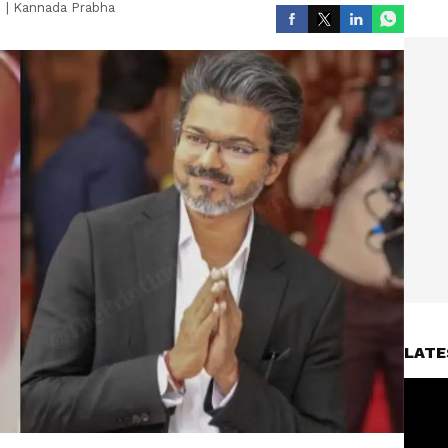
|
Kannada Prabha
LATE