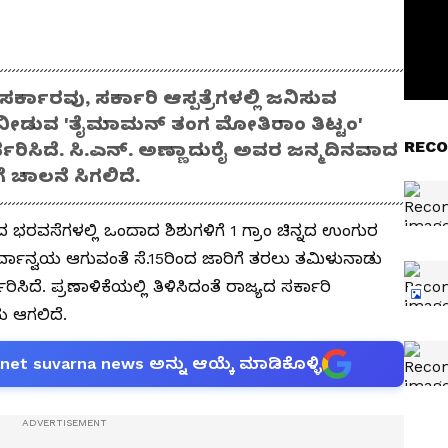
ಕಾರವು, ಸರ್ಕಾರಿ ಆಸ್ಪತ್ರೆಗಳಲ್ಲಿ ಜನಿಸುವ
ುರ ನೀಡುವ 'ತೈಮಾಮನ್‌ ತಂಗ ಮೋತಿರಾಂ ತಿಟ್ಟಂ'
RECO
ಧರಿಸಿದೆ. ಸಿ.ಎನ್. ಅಣ್ಣಾದುರೈ ಅವರ ಜನ್ಮದಿನವಾದ
 ಚಾಲನೆ ಸಿಗಲಿದೆ.
)ದ ಭರವಸೆಗಳಲ್ಲಿ ಒಂದಾದ ಶಿಶುಗಳಿಗೆ 1 ಗ್ರಾಂ ಚಿನ್ನದ ಉಂಗುರ
ಾನ್ವಯ ಆಗುವಂತೆ ಸೆ.15ರಿಂದ ಜಾರಿಗೆ ತರಲು ತಮಿಳುನಾಡು
ಸಿದೆ. ಪ್ರಣಾಳಿಕೆಯಲ್ಲಿ ತಿಳಿಸಿದಂತೆ ರಾಜ್ಯದ ಸರ್ಕಾರಿ
ವಯ ಆಗಲಿದೆ.
anet suvarna news ಅನ್ನು ಆಯ್ಕೆ ಮಾಡಿಕೊಳ್ಳಿ