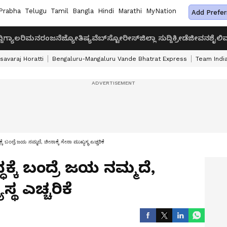
Prabha
Telugu
Tamil
Bangla
Hindi
Marathi
MyNation
Add Prefer
ದಿ
ಗ್ಯಾಲರಿ
ಮನರಂಜನೆ
ಜ್ಯೋತಿಷ್ಯ
ವೆಬ್‌ಸ್ಟೋರೀಸ್
ಜಿಲ್ಲಾ ಸುದ್ದಿ
ಕ್ರೀಡೆ
ಜೀವನಶೈಲಿ
ವ
savaraj Horatti
Bengaluru-Mangaluru Vande Bhatrat Express
Team India
ಬಂದ್ರೆ ಜಯ ನಮ್ಮದೆ, ಚೀನಾಕ್ಕೆ ಸೇನಾ ಮುಖ್ಯಸ್ಥ ಎಚ್ಚರಿಕೆ
ಕ್ಕೆ ಬಂದ್ರೆ ಜಯ ನಮ್ಮದೆ,
್ಥ ಎಚ್ಚರಿಕೆ