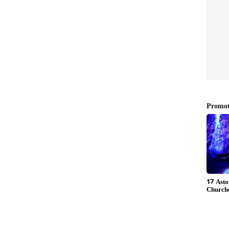
ಪ್ರಕಟಗೊಳ್ಳುವ ಸುದ್ದಿಗಳು ಸುವರ್ಣ ನ್ಯೂಸ್ ವೆಬ್‌ಸೈಟಲ್ಲೂ ಲಭ್ಯ.
ಣಿಯನ್ನು ಹೊತ್ತು ಆಸ್ಪತ್ರೆ ತಲುಪಿಸಿದ ಯೋಧರು, ಯೇ
ತೀಯ ಸೇನೆ, ಭಯೋತ್ಪಾದನೆ ವಿರುದ್ಧ ಶೂನ್ಯ ಸಹಿಷ್ಣುತೆ
ಸ್ತಾನ ಬೆಂಬಲಿತ ಉಗ್ರರಿಂದ ಎದುರಾಗುವ ಯಾವುದೇ ಸವಾಲುಗಳನ್ನು
ರಿಂದ 400 ಉಗ್ರರು ತರಬೇತಿ ಪಡೆಯುತ್ತಿದ್ದು, ಭಾರತದೊಳಕ್ಕೆ