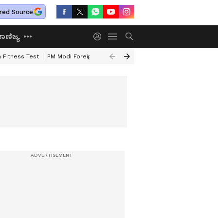
red Source
ಾಣಿಜ್ಯ
 Fitness Test
PM Modi Foreign Travel Expenditure
Valmiki Corporatio