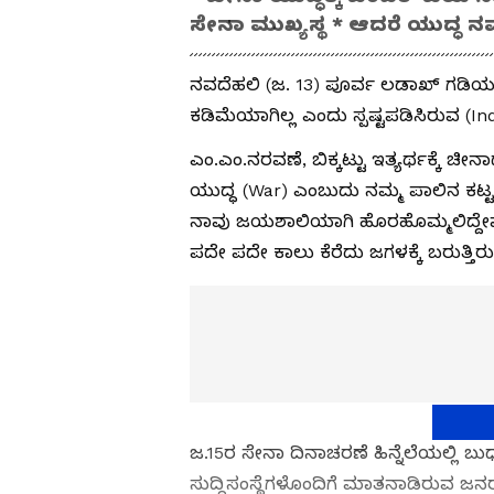
ಸೇನಾ ಮುಖ್ಯಸ್ಥ * ಆದರೆ ಯುದ್ಧ ನಮ
ನವದೆಹಲಿ (ಜ. 13) ಪೂರ್ವ ಲಡಾಖ್‌ ಗಡಿಯಲ್
ಕಡಿಮೆಯಾಗಿಲ್ಲ ಎಂದು ಸ್ಪಷ್ಟಪಡಿಸಿರುವ (I
ಎಂ.ಎಂ.ನರವಣೆ, ಬಿಕ್ಕಟ್ಟು ಇತ್ಯರ್ಥಕ್ಕೆ ಚೀನ
ಯುದ್ಧ (War) ಎಂಬುದು ನಮ್ಮ ಪಾಲಿನ ಕಟ
ನಾವು ಜಯಶಾಲಿಯಾಗಿ ಹೊರಹೊಮ್ಮಲಿದ್ದೇವೆ 
ಪದೇ ಪದೇ ಕಾಲು ಕೆರೆದು ಜಗಳಕ್ಕೆ ಬರುತ್ತಿರ
ಜ.15ರ ಸೇನಾ ದಿನಾಚರಣೆ ಹಿನ್ನೆಲೆಯಲ್ಲಿ 
ಸುದ್ದಿಸಂಸ್ಥೆಗಳೊಂದಿಗೆ ಮಾತನಾಡಿರುವ ಜನರಲ