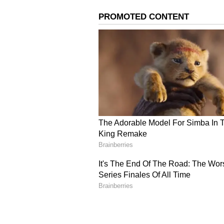
ಉಗ್ರರ ನುಸುಳುವಿಕೆ ಯತ್ನವು ಪಾಕಿಸ್ತಾನದ ಕ
ಯೋಧರು ಸದಾ ಕಟ್ಟೆಚ್ಚರದಿಂದ ಇರಲಿದ್ದಾರ
ಸೂಕ್ತ ಕ್ರಮ:
ಕಳೆದ ವರ್ಷದ ಡಿ.4ರಂದು ನಾಗಾ
ಗುಂಡಿನ ಕಾರ್ಯಾಚರಣೆಯಲ್ಲಿ ಬಲಿಯಾದ 1
ಕುರಿತಾದ ತನಿಖೆಯು ಕೊನೇ ಹಂತದಲ್ಲಿದ್ದು,
ವರದಿ ಆಧರಿಸಿ ಸೂಕ್ತ ಕ್ರಮ ಕೈಗೊಳ್ಳಲಾಗುತ್
ಈ ಹಿಂದಿನಿಂದಲೂ ಲಡಾಕ್ ಗಡಿಯಲ್ಲಿ ಒಂದೆಲ್ಲ
ಕುತಂತ್ರಿ ಕೆಲಸ ಮಾಡುತ್ತಲೇ ಇದೆ. ಪ್ರಪಂಚದ 
ಕೆಲಸವ ಮಾಡುತ್ತಿರುವುದು ಗೊತ್ತಿರದ ಸಂಗತ
ಘರ್ಷಣೆ ನಡೆದಿತ್ತು. ಕುತಂತ್ರಿ ಚೀನಾ ಇಪ್ಪತ್