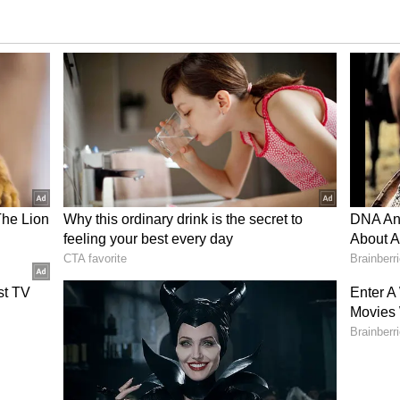
್ರೂರ ಮನಸ್ಥಿತಿಯಾಗಿದೆ. ಇದಕ್ಕೆ ತಿರುಗೇಟು ನೀಡಲು ನಮ್ಮ
ೆ ಎಂದು ನರವಣೆ ಹೇಳಿದರು.
ಲ್ಯಾಂಡ್‌ನ ಮಾನ್‌ ಜಿಲ್ಲೆಯಲ್ಲಿ ಉಗ್ರರೆಂದು ಭಾವಿಸಿ ಯೋಧರ
4 ನಾಗರಿಕರು ಬಲಿಯಾದ ಘಟನೆಯು ದುರದೃಷ್ಟಕರವಾದದ್ದು. ಈ
 ಕೆಲವೇ ದಿನಗಳಲ್ಲಿ ತನಿಖಾ ವರದಿ ಕೈಸೇರಲಿದೆ. ಆ ಬಳಿಕ ತನಿಖೆಯ
ತದೆ ಎಂದು ಭರವಸೆ ನೀಡಿದ್ದಾರೆ.
 ಒಂದು ಕ್ಯಾತೆ ತೆಗೆದುಕೊಂಡು ಬಂದಿರುವ ಚೀನಾ ಸದ್ದಿಲ್ಲದೆ ತನ್ನ
ಎದುರು ಸಭ್ಯನಂತೆ ನಟಿಸುತ್ತ ಪಾಕಿಸ್ತಾನವನ್ನು ಎತ್ತಿಕಟ್ಟುವ
ಿ ಅಲ್ಲ. ಕಳೆದ ವರ್ಷ ಭಾರತ ಮತ್ತು ಚೀನಾ ಸೈನಿಕರ ನಡುವೆ
ತಕ್ಕೂ ಅಧಿಕ ಭಾರತೀಯ ಸೈನಿಕರನ್ನು ಬಲಿ ಪಡೆದಿತ್ತು.