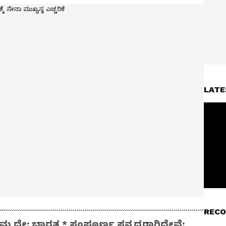
LATE
RECO
ಮದೇ: ಭಾರತ * ಸಂಪೂರ್ಣ ಸನ್ನದ್ಧರಾಗಿದ್ದೇವೆ: