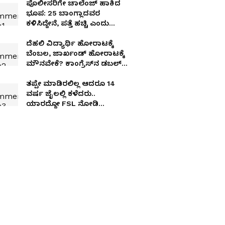
ಪೊಲೀಸರಿಗೇ ಚಾಲೆಂಜ್ ಹಾಕಿದ
ಭೂಪ​: 25 ಬಾಂಗ್ಲಾದವರ
ಕಳಿಸಿದ್ದೇನೆ, ಪತ್ತೆ ಹಚ್ಚಿ ಎಂದು
ವಿಡಿಯೋ- ಬಳಿಕ ಏನಾಯ್ತು
ದೆಹಲಿ ವಿದ್ಯಾರ್ಥಿ ಹೋರಾಟಕ್ಕೆ
ಬೆಂಬಲ, ಜಾರ್ಖಂಡ್ ಹೋರಾಟಕ್ಕೆ
ಮೌನವೇಕೆ? ಕಾಂಗ್ರೆಸ್‌ನ ಡಬಲ್
ಸ್ಟ್ಯಾಂಡರ್ಡ್‌ಗೆ ಬಿಜೆಪಿ ಕಿಡಿ
ತಪ್ಪೇ ಮಾಡಿರಲಿಲ್ಲ ಆದರೂ 14
ವರ್ಷ ಜೈಲಲ್ಲಿ ಕಳೆದರು..
ಯಾರದ್ದೋ FSL ನೋಡಿ
ಜೀವಾವಧಿ ಶಿಕ್ಷೆ ಪ್ರಕಟಿಸಿದ್ದ
ಕೋರ್ಟ್‌!