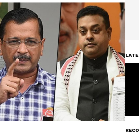
LATE
RECO