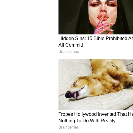
ಎಂದು ಆರ್‌ಟಿಐ ಉತ್ತರವನ್ನು ಉಲ್ಲೇಖಿಸಿ ಅವ
Gujarat Polls: ‘’ಸಿಸೋಡಿಯಾ ಮೇಲೆ 
ದೆಹಲಿ ಮುಖ್ಯಮಂತ್ರಿ ವಿರುದ್ಧ ರಾಜೀವ್‌
ಇನ್ನೊಂದೆಡೆ, ಈ ವಿಡಿಯೋವನ್ನು ಟ್ವೀಟ್‌ ಮ
ರಾಜಕೀಯದಲ್ಲಿ ಪ್ರಾಮಾಣಿಕತೆಯ ಬಗ್ಗೆ ಮ
ಕಮಿಷನ್ ತೆಗೆದುಕೊಳ್ಳುತ್ತಿದ್ದಾರೆ ಎಂಬುದು ಅ
ಹೋರಾಟಗಾರ ಅಣ್ಣಾ ಹಜಾರೆ ಕೂಡ ಎಎಪಿ ಸರ್
ಅಮಲು ನಿಮಗೂ ತಟ್ಟಿತಲ್ಲ ಎಂದು ಕೇಜ್ರಿವಾ
ಪತ್ರ ಬರೆದಿದ್ದರು.