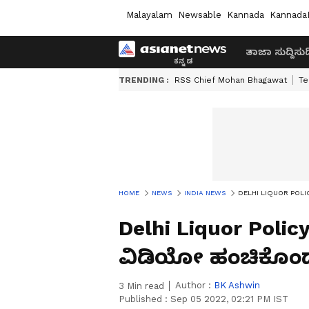
Malayalam
Newsable
Kannada
Kannada
ತಾಜಾ ಸುದ್ದಿ
ಸುದ್
TRENDING :
RSS Chief Mohan Bhagawat
Te
HOME
NEWS
INDIA NEWS
DELHI LIQUOR POLICY 
Delhi Liquor Polic
ವಿಡಿಯೋ ಹಂಚಿಕೊಂಡ
Author :
BK Ashwin
3
Min read
Published :
Sep 05 2022, 02:21 PM IST