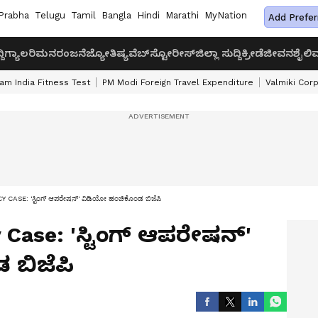
Prabha
Telugu
Tamil
Bangla
Hindi
Marathi
MyNation
Add Prefer
ದಿ
ಗ್ಯಾಲರಿ
ಮನರಂಜನೆ
ಜ್ಯೋತಿಷ್ಯ
ವೆಬ್‌ಸ್ಟೋರೀಸ್
ಜಿಲ್ಲಾ ಸುದ್ದಿ
ಕ್ರೀಡೆ
ಜೀವನಶೈಲಿ
ವ
am India Fitness Test
PM Modi Foreign Travel Expenditure
Valmiki Cor
CASE: 'ಸ್ಟಿಂಗ್ ಆಪರೇಷನ್' ವಿಡಿಯೋ ಹಂಚಿಕೊಂಡ ಬಿಜೆಪಿ
y Case: 'ಸ್ಟಿಂಗ್ ಆಪರೇಷನ್'
 ಬಿಜೆಪಿ