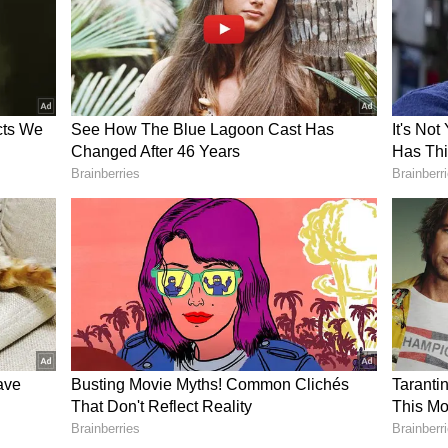
ರು ಹೇಳಿದ್ದಾರೆ.
ಸಿಬಿಐ ರೇಡ್‌ನಿಂದ ಎಎಪಿ ಮತಗಳಿಕೆ 4% ಹೆಚ್ಚಳ'
 ಚಂದ್ರಶೇಖರ್‌ ಆಕ್ರೋಶ
ಾಡಿಕೊಂಡಿರುವ ಕೇಂದ್ರ ಸಚಿವರಾದ ರಾಜೀವ್‌ ಚಂದ್ರಶೇಖರ್‌,
ಾತನಾಡುವ ರಾಜಕಾರಣಿ ಕೇಜ್ರಿವಾಲ್ ಮದ್ಯ ಉದ್ಯಮದಿಂದ
ಸಹ್ಯ ಎಂದು ಆಕ್ರೋಶ ವ್ಯಕ್ತಪಡಿಸಿದ್ದಾರೆ. ಇತ್ತೀಚೆಗೆ ಸಾಮಾಜಿಕ
ಕಾರದ ವಿರುದ್ಧ ಆಕ್ರೋಶ ವ್ಯಕ್ತಪಡಿಸಿದ್ದರು. ಅಧಿಕಾರದ
ಲ್‌ ಸರ್ಕಾರದ ಮದ್ಯ ನೀತಿಯ ಬಗ್ಗೆ ಅಣ್ಣಾ ಹಜಾರೆ ಭಾವನಾತ್ಮಕ