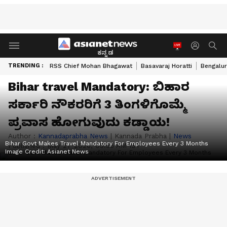
ಕನ್ನಡ
TRENDING :
RSS Chief Mohan Bhagawat
Basavaraj Horatti
Bengalur
Bihar travel Mandatory: ಬಿಹಾರ
ಸರ್ಕಾರಿ ನೌಕರರಿಗೆ 3 ತಿಂಗಳಿಗೊಮ್ಮೆ
ಪ್ರವಾಸ ಹೋಗುವುದು ಕಡ್ಡಾಯ!
Author :
Kannadaprabha News
|
Kannada Prabha
|
News
Bihar Govt Makes Travel Mandatory For Employees Every 3 Months
Published :
May 27 2026, 05:56 AM IST
Image Credit:
Asianet News