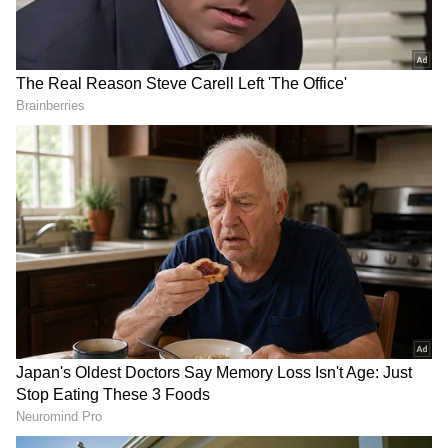
DOWNLOAD APP
RECOMMENDED STORIES
Related Articles
ಮಮತಾ ಸೋದರ ಅಳಿಯ ಅಭಿಷೇಕ್ ಬ್ಯಾನರ್ಜಿ
ವಿರುದ್ಧ ಎಫ್‌ಐಆರ್! ಬಿಹಾರ ಸಚಿವನ ಹೇಳಿಕೆ ವೈರಲ್!
Bihar Election Results: ಬಿಹಾರದಲ್ಲಿ ಪ್ರತಿಯೊಬ್ಬರಿಗೆ
₹10,000 ನೀಡಿ ಎನ್‌ಡಿಎ ಗೆಲುವು: ರಾಮಲಿಂಗಾರೆಡ್ಡಿ
ಆರೋಪ