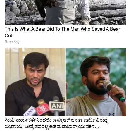
LATEST VIDEOS
"ರಾಜಕೀಯ ಬೇಡ, ಸಿನಿಮಾನೇ ಪ್ರಾಣ":
ಕನಕೋತ್ಸವದಲ್ಲಿ ರಿಷಬ್ ಶೆಟ್ಟಿ | Rishab
Shetty speech | Suvarna News
ಶೇ.50 ರಿಂದ ಶೇ.18 ಕ್ಕೆ TAX ಇಳಿಕೆ: ಮೋದಿ-
ಟ್ರಂಪ್ ಐತಿಹಾಸಿಕ ಒಪ್ಪಂದ | India US