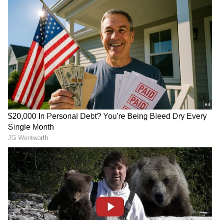
ಅಮೆರಿಕದಲ್ಲಿ ಪತ್ನಿ ಕೊಂದು
Bengal Rajya sabha bypolls:
ಭಾರತದ ಪ್ರೇಯಸಿಗೆ ಹೆಣದ
ಬಂಗಾಳದಲ್ಲಿ ಮತ್ತೆ ಚುನಾವಣಾ
ಫೋಟೋ ಕಳಿಸಿದ ತೆಲಂಗಾಣ
ಕಾವು! ಬಿಜೆಪಿ ಗೆಲ್ಲುವ ಕುದುರೆ,
ಮೂಲದ ಟೆಕ್ಕಿ! 9 ತಿಂಗಳಲ್ಲಿ
ಮಮತಾಗೆ 'ಮಾಡು ಇಲ್ಲ ಮಡಿ'
ಅರೆಸ್ಟ್
ಎಲೆಕ್ಷನ್!
ಎಥೆನಾಲ್ ಹಾಕಿದ್ರೆ ಮೈಲೇಜ್
ವಿರಾಟ್‌ ಕೊಹ್ಲಿ, ರೋಹಿತ್‌ ಶರ್ಮಾ
ಡೌನ್ ಆಗುತ್ತೆ, ಆದ್ರೆ...?: ಕೊನೆಗೂ
ಸೋತಿಲ್ವಾ? ನನ್ನ ತಮ್ಮನಿಗೆ ಯಾಕೆ
ಸತ್ಯ ಒಪ್ಪಿಕೊಂಡ ನಿತಿನ್ ಗಡ್ಕರಿ!
ಬೈಯ್ತೀರಿ?: Shreyas Iyer ಅಕ್ಕ
ವಾಗ್ದಾಳಿ