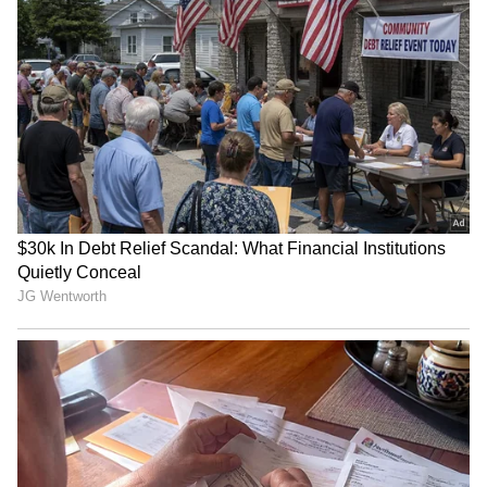
ಈ ಹೇಳಿಕೆಗಳನ್ನು ಬ್ಯಾನರ್ಜಿಯವರ ಅಧಿಕೃತ ಫೇಸ್‌ಬುಕ್
ಖಾತೆ 'Abhishek Banerjee Official' ಸೇರಿದಂತೆ ಇತರ
ಸಾಮಾಜಿಕ ಮಾಧ್ಯಮ ವೇದಿಕೆಗಳಲ್ಲಿ ಹಂಚಿಕೊಳ್ಳಲಾಗಿದೆ
ಎಂದು ಎಫ್‌ಐಆರ್‌ನಲ್ಲಿ ಮತ್ತಷ್ಟು ವಿವರಿಸಲಾಗಿದೆ.
ದೂರುದಾರರು ವಿಶೇಷವಾಗಿ ಮಾರ್ಚ್-ಏಪ್ರಿಲ್ ತಿಂಗಳಲ್ಲಿ
ಮಹೆಶ್‌ತಲಾ, ಆರಾಮ್‌ಬಾಗ್, ಹರಿನ್‌ಘಾಟಾ ಮತ್ತು
LATEST VIDEOS
ನಂದಿಗ್ರಾಮ ರ್ಯಾಲಿಗಳಲ್ಲಿ ಮಾಡಿದ ಭಾಷಣಗಳನ್ನು
ಉಲ್ಲೇಖಿಸಿದ್ದಾರೆ. ಈ ಭಾಷಣಗಳಲ್ಲಿ ಆರೋಪಿಗಳು ವಿರೋಧ
"ರಾಜಕೀಯ ಬೇಡ, ಸಿನಿಮಾನೇ ಪ್ರಾಣ":
ಪಕ್ಷದ ಕಾರ್ಯಕರ್ತರಿಗೆ ಬೆದರಿಕೆ ಹಾಕಿದ್ದಾರೆ ಮತ್ತು
ಕನಕೋತ್ಸವದಲ್ಲಿ ರಿಷಬ್ ಶೆಟ್ಟಿ | Rishab
ಸಾರ್ವಜನಿಕ ಅಶಾಂತಿ ಹಾಗೂ ರಾಜಕೀಯ ಗಲಭೆ
Shetty speech | Suvarna News
ಸೃಷ್ಟಿಸುವಂತಹ ಆಕ್ರಮಣಕಾರಿ ಭಾಷೆ ಬಳಸಿದ್ದಾರೆ ಎಂದು
ದೂರಿನಲ್ಲಿ ಹೇಳಲಾಗಿದೆ.
ಶೇ.50 ರಿಂದ ಶೇ.18 ಕ್ಕೆ TAX ಇಳಿಕೆ: ಮೋದಿ-
ಟ್ರಂಪ್ ಐತಿಹಾಸಿಕ ಒಪ್ಪಂದ | India US
Trade Deal | Party Rounds