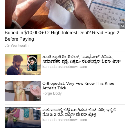
ದಾಖಲಾದ ಪ್ರಕರಣಗಳು
ದೂರಿನ ಆಧಾರದ ಮೇಲೆ, ಭಾರತೀಯ ನ್ಯಾಯ ಸಂಹಿತೆ
(BNS) ಸೆಕ್ಷನ್ 192/196/351(2)/353(1)(C) ಮತ್ತು ಪ್ರಜಾ