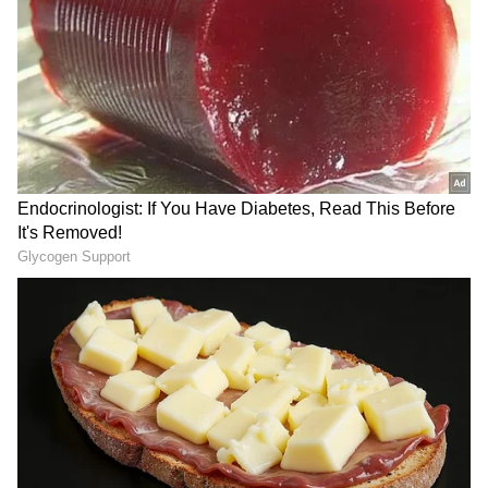
ಅಕ್ರಮ ಬಾಂಗ್ಲಾ ವಲಸಿಗರ ಹುಡುಕಿ ಗಡೀಪಾರು,
ಸುವೆಂದು ಶಪಥಕ್ಕೆ ಬಾಂಗ್ಲಾದೇಶ ಕಂಗಾಲು
DOWNLOAD APP
RECOMMENDED STORIES
Viral Video: ಗಂಡು ಮಗು
ಕೇರಳ ಲಾಟರಿ ಫಲಿತಾಂಶ: 1