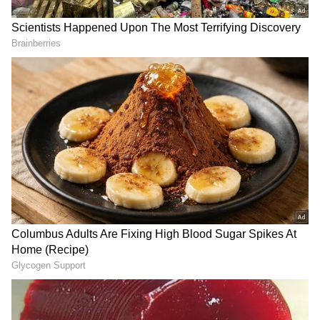
Ravi Janekal
RJ
ಪ್ರಸ್ತುತ, ಏಷಿಯಾನೆಟ್ ಸುವರ್ಣನ್ಯೂಸ್‌ನಲ್ಲಿ ಉಪ ಸಂಪಾದಕ.
ಪತ್ರಿಕೋದ್ಯಮದಲ್ಲಿ 8 ವರ್ಷಗಳ ಅನುಭವ. ವಾರ್ತಾ ಮತ್ತು
ಸಾರ್ವಜನಿಕ ಸಂಪರ್ಕ ಇಲಾಖೆಯಲ್ಲಿ ನ್ಯೂಸ್ ಮಾನಿಟರಿಂಗ್ ಆಗಿ
ಹಲವು ವರ್ಷಗಳ ಸೇವೆ, ಕೊರೊನಾ ವಾರಿಯರ್ಸ್ ಅವಾರ್ಡ್,
ಪಶ್ಚಿಮ ಬಂಗಾಳ
ಮೂಲತಃ ರಾಯಚೂರು ಜಿಲ್ಲೆಯ ಜಾನೇಕಲ್ ಗ್ರಾಮದವರಾದ ಇವರು
ತೃಣಮೂಲ ಕಾಂಗ್ರೆಸ್
ಭ್ರಷ್ಟಾಚಾರ
ರಾಜಕೀಯ ಸುದ್ದಿ
ಓದು, ಬರೆವಣಿಗೆ ಮತ್ತು ಸಾಹಿತ್ಯಾಸಕ್ತರು.
Related Articles
Coal Mining Scam ಮಮತಾ ಬ್ಯಾನರ್ಜಿ
ಸೋದರಳಿಯನ ಕುಟುಂಬಕ್ಕೆ ಇಡಿ ಉರುಳು!