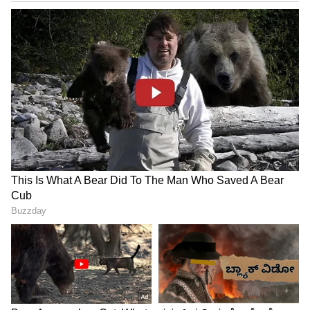
ಪ್ರಾತಿನಿಧ್ಯ ಕಾಯ್ದೆ, 1951ರ ಸೆಕ್ಷನ್ 123(2), 125 ಅಡಿಯಲ್ಲಿ
ಪೊಲೀಸರು ಪ್ರಕರಣ ದಾಖಲಿಸಿಕೊಂಡಿದ್ದಾರೆ. (ANI)
(ಈ ಸುದ್ದಿಯ ಶೀರ್ಷಿಕೆ ಹೊರತುಪಡಿಸಿ, ಏಷ್ಯಾನೆಟ್
ನ್ಯೂಸಬಲ್ ಇಂಗ್ಲಿಷ್ ಸಿಬ್ಬಂದಿ ಈ ವರದಿಯನ್ನು ಸಂಪಾದಿಸಿಲ್ಲ
ಮತ್ತು ಇದನ್ನು ಸಿಂಡಿಕೇಟೆಡ್ ಫೀಡ್‌ನಿಂದ ಪ್ರಕಟಿಸಲಾಗಿದೆ.)