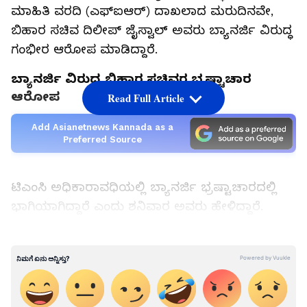
ಮಾಹಿತಿ ವರದಿ (ಎಫ್‌ಐಆರ್) ದಾಖಲಾದ ಮರುದಿನವೇ,
ಬಿಹಾರ ಸಚಿವ ದಿಲೀಪ್ ಜೈಸ್ವಾಲ್ ಅವರು ಬ್ಯಾನರ್ಜಿ ವಿರುದ್ಧ
ಗಂಭೀರ ಆರೋಪ ಮಾಡಿದ್ದಾರೆ.
ಬ್ಯಾನರ್ಜಿ ವಿರುದ್ಧ ಬಿಹಾರ ಸಚಿವರ ಭ್ರಷ್ಟಾಚಾರ
ಆರೋಪ
Read Full Article
Add Asianetnews Kannada as a
Preferred Source
ಟಿಎಂಸಿ ಅಧಿಕಾರಾವಧಿಯಲ್ಲಿ ಬ್ಯಾನರ್ಜಿ ಭ್ರಷ್ಟಾಚಾರದಲ್ಲಿ
ಭಾಗಿಯಾಗಿದ್ದಾರೆ ಎಂದು ಶನಿವಾರ ಅವರು ಹೇಳಿದ್ದಾರೆ.
'ಅಭಿಷೇಕ್ ಬ್ಯಾನರ್ಜಿ ಮತ್ತು ತೃಣಮೂಲ ಕಾಂಗ್ರೆಸ್ ಪಕ್ಷ
ಬಂಗಾಳವನ್ನು ಲೂಟಿ ಮಾಡಿದ ರೀತಿ ನೋಡಿದರೆ, ಅಭಿಷೇಕ್
LATEST VIDEOS
ಬ್ಯಾನರ್ಜಿ ಸೇರಿದಂತೆ ಹಲವು ಸಚಿವರು ಭ್ರಷ್ಟಾಚಾರದ
ಮೂಲಕ ರಾಜ್ಯವನ್ನು ಬಹಳಷ್ಟು ಹಿಂದಕ್ಕೆ ತಳ್ಳಿದ್ದಾರೆ.
ಮುಂದಿನ ದಿನಗಳಲ್ಲಿ ಇಂತಹ ಭ್ರಷ್ಟ ನಾಯಕರು ಕಾನೂನು