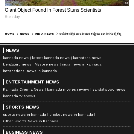
HOME
NEWS
INDIA NEWS
ಅಮೆರಿಕದಲ್ಲಿನ ಭಾರತೀಯರ ಕಣ್ಣೀರು: 60 ದಿನಗಳಲ್ಲಿ ಕೆಲ್ಸ ಹುಡುಕದಿದ್ರೆ ಗಂಟುಮೂಟೆ ಕಟ್ಟಲೇಬೇಕು
NEWS
kannada news
latest kannada news
karnataka news
bengaluru news
Mysore news
india news in kannada
international news in kannada
ENTERTAINMENT NEWS
Kannada Cinema News
kannada movies review
sandalwood news
kannada tv shows
SPORTS NEWS
sports news in kannada
cricket news in kannada
Other Sports News in Kannada
BUSINESS NEWS