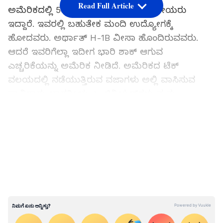
Read Full Article
ಅಮೆರಿಕದಲ್ಲಿ 50 ಲಕ್ಷಕ್ಕಿಂತಲೂ ಹೆಚ್ಚು ಭಾರತೀಯರು
ಇದ್ದಾರೆ. ಇವರಲ್ಲಿ ಬಹುತೇಕ ಮಂದಿ ಉದ್ಯೋಗಕ್ಕೆ
ಹೋದವರು. ಅರ್ಥಾತ್​ ​H-1B ವೀಸಾ ಹೊಂದಿರುವವರು.
ಆದರೆ ಇವರಿಗೆಲ್ಲಾ ಇದೀಗ ಭಾರಿ ಶಾಕ್​ ಆಗುವ
ಎಚ್ಚರಿಕೆಯನ್ನು ಅಮೆರಿಕ ನೀಡಿದೆ. ಅಮೆರಿಕದ ಟೆಕ್
ವಲಯದಲ್ಲಿ ನಡೆಯುತ್ತಿರುವ ವಜಾಗಳು ಅಲ್ಲಿ ವಾಸಿಸುವ
ಸಾವಿರಾರು ಭಾರತೀಯ ಎಂಜಿನಿಯರ್‌ಗಳು ಮತ್ತು
ಸಾಫ್ಟ್‌ವೇರ್ ಡೆವಲಪರ್‌ಗಳ ಜೀವನವನ್ನು ತಲೆಕೆಳಗಾಗಿಸಿದೆ.
LATEST VIDEOS
ಅದೆಷ್ಟೋ ವರ್ಷಗಳಿಂದ ಕೆಲಸ ಮಾಡುತ್ತಿದ್ದ, ಮನೆಗಳನ್ನು
ಖರೀದಿಸಿ, ತಮ್ಮ ಕುಟುಂಬಗಳೊಂದಿಗೆ ನೆಲೆಸಿದವರಿಗೆ, ಅವರ
ಕಂಪನಿಯಿಂದ ಬಂದ ಒಂದೇ ಒಂದು ಇಮೇಲ್ ಎಲ್ಲವನ್ನೂ
ಬದಲಾಯಿಸುತ್ತಿದೆ.
1.10 ಲಕ್ಷ ಉದ್ಯೋಗಿಗಳು ಮನೆಗೆ
Layoffs.fyi ಡೇಟಾ ಸೈಟ್ ಪ್ರಕಾರ, ಈ ವರ್ಷ ಇಲ್ಲಿಯವರೆಗೆ