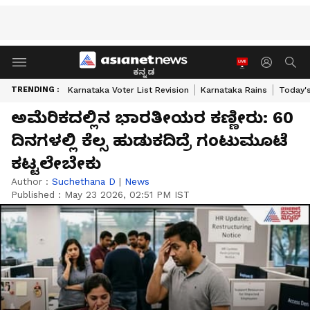
ಕನ್ನಡ
TRENDING :
Karnataka Voter List Revision
Karnataka Rains
Today'
ಅಮೆರಿಕದಲ್ಲಿನ ಭಾರತೀಯರ ಕಣ್ಣೀರು: 60
ದಿನಗಳಲ್ಲಿ ಕೆಲ್ಸ ಹುಡುಕದಿದ್ರೆ ಗಂಟುಮೂಟೆ
ಕಟ್ಟಲೇಬೇಕು
Author :
Suchethana D
|
News
Published :
May 23 2026, 02:51 PM IST