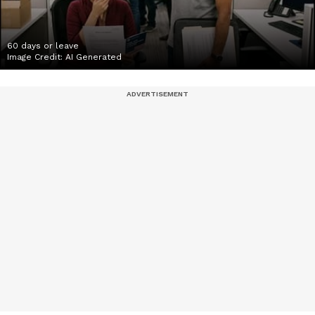
60 days or leave
Image Credit:
AI Generated