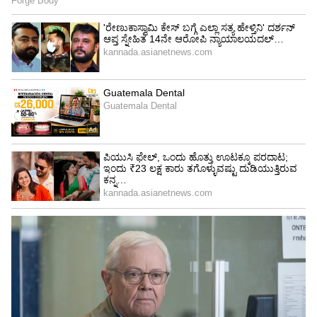
ತಯಾರಿ ಮಾಡಬಹುದು. ಇವಿಷ್ಟೇ ಅವರಿಗೆ ಇರುವ ದಾರಿಗಳು.