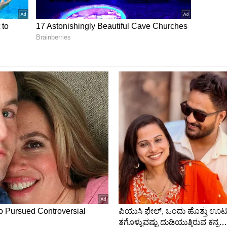
ೀಡಿದ್ರೂ ಅದಕ್ಕೆ ಹೊಂದಿಕೊಳ್ಳುವುದು ಕಷ್ಟ. ದಾಳಿಂಬೆ ದೇಹಕ್ಕೆ
ಯಾಗಿ ಸೇವಿಸುವುದರಿಂದ ಅಸಿಡಿಟಿ ಉಂಟಾಗುವ ಸಾಧ್ಯತೆ ಇರುತ್ತದೆ.
ೇವನೆ ಮಾಡಬಾರದು.