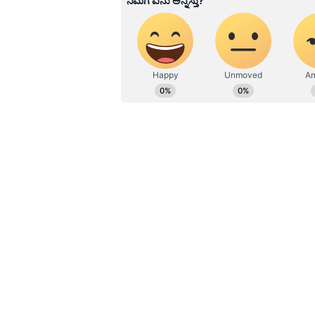
NEW STUDY : ಎಸ್ಪ್ರೆಸೊ ಕಾಫಿ ಪ್ರಿಯ