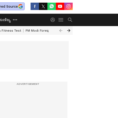
red Source
ಾಣಿಜ್ಯ
 Fitness Test
PM Modi Foreign Travel Expenditure
Valmiki Corporatio