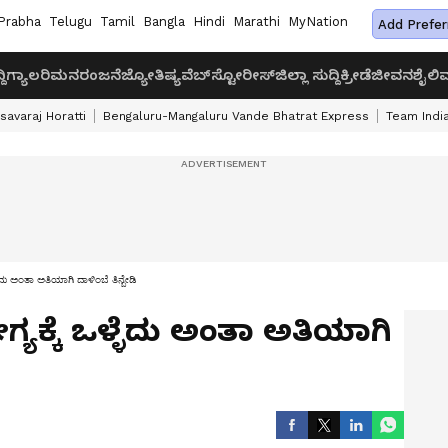
Prabha
Telugu
Tamil
Bangla
Hindi
Marathi
MyNation
Add Prefer
ದಿ
ಗ್ಯಾಲರಿ
ಮನರಂಜನೆ
ಜ್ಯೋತಿಷ್ಯ
ವೆಬ್‌ಸ್ಟೋರೀಸ್
ಜಿಲ್ಲಾ ಸುದ್ದಿ
ಕ್ರೀಡೆ
ಜೀವನಶೈಲಿ
ವ
savaraj Horatti
Bengaluru-Mangaluru Vande Bhatrat Express
Team India
ದು ಅಂತಾ ಅತಿಯಾಗಿ ದಾಳಿಂಬೆ ತಿನ್ಬೇಡಿ
್ಯಕ್ಕೆ ಒಳ್ಳೆದು ಅಂತಾ ಅತಿಯಾಗಿ