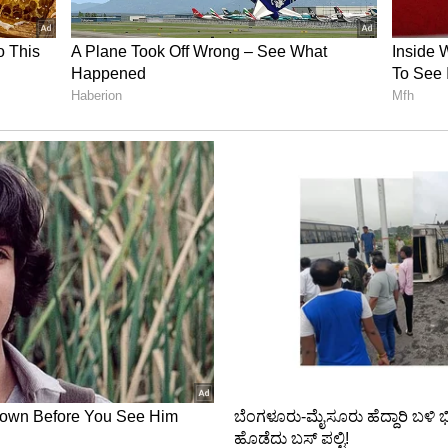
್ತಿರುತ್ತದೆಯೇ ?
ವೆಗಳು ಆಗುತ್ತಲೇ ಇರುತ್ತವೆ. ಆರ್ಯುವೇದದ (Ayurveda)
ವುದನ್ನು ಹಚ್ಚಿದರೂ ಮೊಡವೆಗಳ ಕಾಟ ಕಡಿಮೆಯಾಗುವುದಿಲ್ಲ.
ವೆಗಳಾಗುತ್ತಿದೆ ಎಂಬುದನ್ನು ಮೊದಲು ತಿಳಿದುಕೊಳ್ಳಬೇಕು.
ಲಿ ಮೊಡವೆಗಳಾಗುವುದಕ್ಕೆ ಪ್ರತ್ಯೇಕ ಕಾರಣಗಳಿವೆ. ಓಯ್ಲೀ ಸ್ಕಿನ್,
ಹಲವು ಕಾರಣಗಳು ಸತತವಾಗಿ ಮುಖದಲ್ಲಿ ಮೊಡವೆಯಾಗಲು
(Lifestyle0, ಅಹಾರಕ್ರಮವೂ ಪರಿಣಾಮ ಬೀರುತ್ತದೆ. ಹೀಗಾಗಿ
ಬೇಕು ಎಂಬುದನ್ನು ಡಾ.ಸರಿನ್ ತಿಳಿಸುತ್ತಾರೆ.
ವನ್ನು ಸ್ವಚ್ಛವಾಗಿಟ್ಟುಕೊಳ್ಳುವುದು ಮುಖ್ಯ. ಅತಿಯಾಗಿ ಮೇಕಪ್
ಚು ಮೊಡವೆಗಳಾಗುತ್ತದೆ. ಅಲ್ಲದೆ ಧೂಳಿನಲ್ಲಿ ಓಡಾಡುವುದರಿಂದ,
ದರಿಂದ ಮೊಡವೆ ಸಮಸ್ಯೆ ಕಾಣಿಸಿಕೊಳ್ಳಬಹುದು. ಹೀಗಾಗಿ
ಕಾಳಜಿ ವಹಿಸಬೇಕು.
ನಿಂದ ಮುಖವನ್ನು ತೊಳೆದುಕೊಳ್ಳಿ. ಅಷ್ಟು ಸಾಕು. ಅದಲ್ಲದೆ ಫೇಸ್
ು ಬಾರಿ ಮುಖ ತೊಳೆಯಬೇಡಿ. ಇದರಿಂದ ಒಂದು ಬಾರಿ ಮುಖ ತುಂಬಾ
ದರೂ ಇದು ಸ್ಕಿನ್ ಅನ್ನು ಡ್ರೈ ಮಾಡುತ್ತದೆ. ಇದರಿಂದ ಮುಖದಲ್ಲಿ