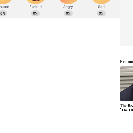
ಲೆಯೇ ಬೆಸ್ಟ್
ಮಾಡುವ 3 ಅಭ್ಯಾಸಗಳು ಇಲ್ಲಿವೆ
ವೆಗಳಾಗುತ್ತವೆ. ಮುಖವನ್ನು ಮುಚ್ಚುವ ಹೆಲ್ಮೆಟ್‌ಗಳು, ಟೋಪಿಗಳು