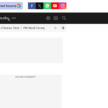
red Source
ಾಣಿಜ್ಯ
 Fitness Test
PM Modi Foreign Travel Expenditure
Valmiki Corporatio