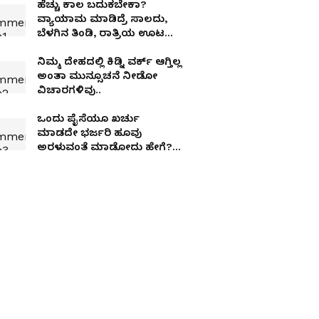
ಹೆಚ್ಚು ಕಾಲ ಬದುಕಬೇಕಾ?
ವ್ಯಾಯಾಮ ಮಾಡಿದ್ರೆ ಸಾಲದು,
ಬೆಳಗಿನ ತಿಂಡಿ, ರಾತ್ರಿಯ ಊಟ
ಹೀಗಿರಲಿ!
ನಿಮ್ಮ ದೇಹದಲ್ಲಿ ಕಿಡ್ನಿ ವರ್ಕ್‌ ಆಗ್ತಿಲ್ಲ
ಅಂತಾ ಮುನ್ಸೂಚನೆ ನೀಡೋ
ವಿಚಾರಗಳಿವು..
ಒಂದು ಪೈಸೆಯೂ ಖರ್ಚು
ಮಾಡದೇ ಭರ್ಜರಿ ಹೂವು
ಅರಳುವಂತೆ ಮಾಡೋದು ಹೇಗೆ?
ಏನಿದು ಚಿನ್ನದ ದ್ರವ