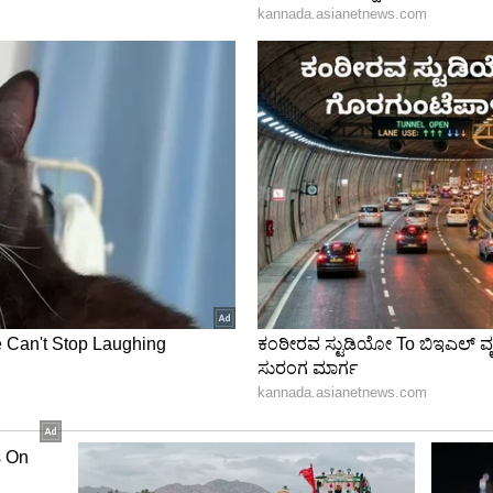
ದು ಮೊಡವೆಗೆ ಕಾರಣವಾಗುತ್ತದೆ. ಹೀಗಾಗಿ ಮುಖದಲ್ಲಿ ಸಹಜವಾಗಿ
್ಮವನ್ನು ಡ್ರೈ ಮಾಡಲೇಬೇಡಿ.