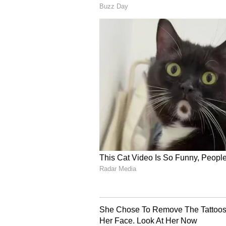
ಸಹಜವಾಗಿ ಎಣ್ಣೆ ಉತ್ಪಾದನೆಯಾಗುತ್ತದೆ, ಇ
ಇರುವ ಎಣ್ಣೆಯಂಶವನ್ನು ತೊಡೆದು ಹಾಕಿ ಚರ