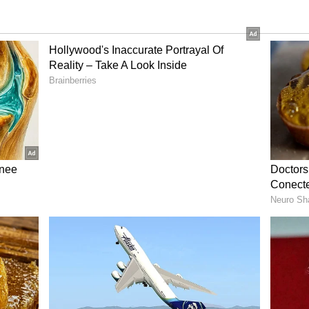
ಲ್ಬಣಗೊಳ್ಳಬಹುದು. ಹೀಗಾಗಿ ಬೆವರುವಿಕೆಯ ನಂತರ ನಿಮ್ಮ
 ನೀರಿನಿಂದ ತೊಳೆಯಿರಿ.
ಬ್‌ಗಳನ್ನು ಬಳಸುವುದು ಚರ್ಮಕ್ಕೆ ಕಿರಿಕಿರಿಯುಂಟಾಗಿ ಹೆಚ್ಚೆಚ್ಚು
ನ್ನಾದರೂ ಅಪ್ಲೈ ಮಾಡುವುದಿದ್ದರೂ ಬೆರಳ ತುದಿಯಿಂದ ಅಪ್ಲೈ
ದರೆ, ನಿಯಮಿತವಾಗಿ ಶಾಂಪೂ ಬಳಸಿ. ಪ್ರತಿ ದಿನ ಅಥವಾ ಒಂದು ದಿನ
ದು ಹಾಕಿ. ಇಲ್ಲದಿದ್ದರೆ ತಲೆಕೂದಲಲ್ಲಿರುವ ಎಣ್ಣೆಯಂಶ ಮುಖಕ್ಕೆ
ಡವೆಯ ಪ್ರಮಾಣ ಹೆಚ್ಚಾಗುತ್ತಾ ಹೋಗುತ್ತದೆ.
, ಸಿಂಪಲ್ಲಾಗ್ ಹೀಗ್ ಮಾಡಿ ನೋಡಿ