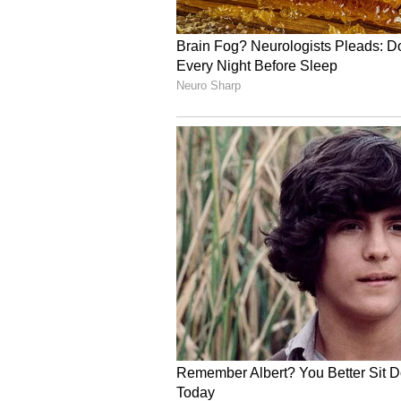
ಯಾವಾಗಲೂ ಮುಖದಲ್ಲಿ ಮೊಡವೆಗಳು ಆಗುತ
ಕೆಲವೊಬ್ಬರಿಗೆ ಯಾವಾಗಲೂ ಮುಖದಲ್ಲಿ ಮೊಡ
ಅನುಸಾರವಾಗಿ ಮುಖಕ್ಕೆ ಅರಿಶಿನ, ಗಂಧ ಯಾ
ಇಂಥಹಾ ಸಂದರ್ಭದಲ್ಲಿ ಯಾವ ಕಾರಣಕ್ಕೆ ಮೊಡ
ಡಾ.ಸರಿನ್ ಹೇಳುವಂತೆ ಪ್ರತಿಯೊಬ್ಬರ ಮುಖದಲ್
ಒತ್ತಡ, ಕಡಿಮೆ ನಿದ್ದೆ ಸೇರಿದಂತೆ ಇತರ 
ಕಾರಣವಾಗುತ್ತವೆ. ಅಷ್ಟೇ ಅಲ್ಲ ಜೀವನಶೈಲಿ 
ಇಂಥಹಾ ಮೊಡವೆಗಳಿಂದ ಪಾರಾಗಲು ಏನು ಮಾಡ
ಮುಖದಲ್ಲಿ ಹೆಚ್ಚು ಮೊಡವೆಗಳಾಗದಿರಲು ಮುಖ
(Makeup) ಮಾಡುವುದರಿಂದ ಮುಖದಲ್ಲಿ ಹೆಚ್
ಸ್ವಚ್ಛವಿಲ್ಲದ ನೀರಿನಲ್ಲಿ ಮುಖ ತೊಳೆಯುವು
ಯಾವಾಗಲೂ ಮುಖದ ಚರ್ಮದ ಬಗ್ಗೆ ಹೆಚ್ಚು 
ದಿನವೊಂದಕ್ಕೆ 2ರಿಂದ ಮೂರು ಸಾರಿ ತಣ್ಣೀರಿ
ವಾಶ್, ಕ್ಲೆನ್ಸರ್‌ನಿಂದ ದಿನಕ್ಕೆ ಹಲವಾರ
ಸ್ವಚ್ಛಗೊಂಡಂತೆ, ಚರ್ಮ ನುಣುಪಾದಂತೆ ಅನಿಸಿ