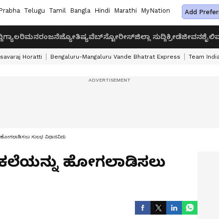
Prabha
Telugu
Tamil
Bangla
Hindi
Marathi
MyNation
Add Prefer
ದಿ
ಗ್ಯಾಲರಿ
ಮನರಂಜನೆ
ಜ್ಯೋತಿಷ್ಯ
ವೆಬ್‌ಸ್ಟೋರೀಸ್
ಜಿಲ್ಲಾ ಸುದ್ದಿ
ಕ್ರೀಡೆ
ಜೀವನಶೈಲಿ
ವ
savaraj Horatti
Bengaluru-Mangaluru Vande Bhatrat Express
Team India
 ಹೋಗಲಾಡಿಸಲು ಸುಲಭ ವಿಧಾನವಿದು
 ಕಲೆಯನ್ನು ಹೋಗಲಾಡಿಸಲು