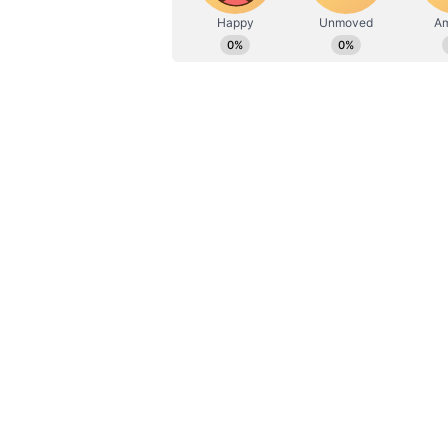
ಸುಕ್ಕುಗಳು, ಮೊಡವೆ ನಿವಾರಣೆಗೆ ಸೀಬೆ ಎ
ಮೊಡವೆಗಳನ್ನು ತೊಡೆದುಹಾಕಲು ಸಹಾಯ 
1. ಬೆವರುವುದರಿಂದ ಮುಖದಲ್ಲಿ ಹೆಚ್ಚು ಮೊಡ