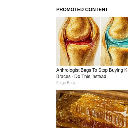
ಇತ್ಯಾದಿಗಳನ್ನು ಧರಿಸಿದಾಗ ಮೊಡವೆಗಳು ಉ
ಮುಖವನ್ನು ಸಾಧ್ಯವಾದಷ್ಟು ಬೇಗ ಸ್ವಚ್ಛವಾದ
2. ಮುಖವನ್ನು ಕ್ಲೀನ್ ಮಾಡಲು ಸ್ಪಾಂಜ್, ಸ್ಕ್ರ
ಮೊಡವೆಗಳಾಗಬಹುದು. ಹೀಗಾಗಿ ಮುಖಕ್ಕೆ ಏನ
ಮಾಡಿ.
3. ನೀವು ಎಣ್ಣೆಯುಕ್ತ ಕೂದಲನ್ನು ಹೊಂದಿದ್
ಬಿಟ್ಟು ತಲೆಯಲ್ಲಿರುವ ಎಣ್ಣೆಯಂಶವನ್ನು ತೆಗೆ
ಹರಡುತ್ತದೆ ಮತ್ತು ಇದರಿಂದ ಮುಖದಲ್ಲಿ ಮೊ
ಮೊಡವೆ ಆಗಿದ್ಯಾ? ಏನೇನೋ ಮಾಡಬೇಡಿ