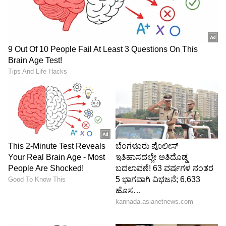
ಕರೆನ್ ಜಾಕೋಬ್ಸನ್ ಅದ್ಭುತ ಕಂಠ ಹೊಂದಿದ ಮಹಿಳೆ.
ಹೃದಯದಲ್ಲಿ, ಕರೆನ್ ಗೀತರಚನೆಗಾರ್ತಿ ಮತ್ತು ಗಾಯಕಿ.
ಯುನೈಟೆಡ್ ಸ್ಟೇಟ್ಸ್ನಲ್ಲಿ ಮುಂದಿನ ಒಲಿವಿಯಾ ನ್ಯೂಟನ್-
ಜಾನ್ ಆಗುವ ಮೂಲಕ ಪಾಪ್ ಸಂಗೀತ ಲೋಕವನ್ನೇ
ಆಳಬೇಕು ಎನ್ನುವುದು ಅವರ ಕನಸಾಗಿತ್ತು. ಆದರೆ ಆದದ್ದು
ಮಾತ್ರ ಬೇರೆ.