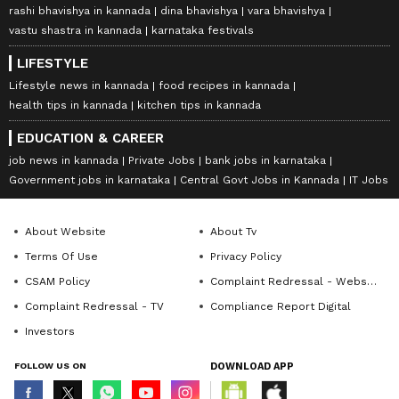
rashi bhavishya in kannada
dina bhavishya
vara bhavishya
vastu shastra in kannada
karnataka festivals
LIFESTYLE
Lifestyle news in kannada
food recipes in kannada
health tips in kannada
kitchen tips in kannada
EDUCATION & CAREER
job news in kannada
Private Jobs
bank jobs in karnataka
Government jobs in karnataka
Central Govt Jobs in Kannada
IT Jobs
About Website
About Tv
Terms Of Use
Privacy Policy
CSAM Policy
Complaint Redressal - Website
Complaint Redressal - TV
Compliance Report Digital
Investors
FOLLOW US ON
DOWNLOAD APP