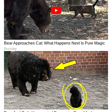
ಕೆಲಸವಾಗಿರಲಿಲ್ಲ. ಇದು ನಿಜಕ್ಕೂ ಕಠಿಣ ಮಾರ್ಗವಾಗಿತ್ತು,
ಇದರ ಬಗ್ಗೆ ಮತ್ತೆ ಮತ್ತೆ ಯೋಚಿಸಲು ಅವರಿಗೆ
ಭಯವಾಗಿತ್ತಂತೆ. ಒಂದು ಸಲ ಎಲ್ಲಾ ಬಿಟ್ಟು ಮನೆಗೆ ಹೋಗಿ
ಬಿಡಲೇ ಎಂದು ಸಹ ನಿರ್ಧಾರ ಮಾಡಿದ್ದರಂತೆ.