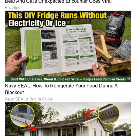
8
8
ಇಂದು, ಕರೆನ್ ತನ್ನ ವೃತ್ತಿ ಜೀವನದಲ್ಲಿ ಅದ್ಭುತ ಜರ್ನಿ
ಮಾಡಿದ್ದಾರೆ. ವಾಯ್ಸ್-ಓವರ್ ಗಿಗ್ ತೆಗೆದುಕೊಳ್ಳುವುದು ತನ್ನ
ಜೀವನವನ್ನು ಹೇಗೆ ಸಂಪೂರ್ಣವಾಗಿ ಬದಲಾಯಿಸಿತು ಮತ್ತು
ಅದು ಅಂತಿಮವಾಗಿ ತನ್ನ ಜೀವನ ಮತ್ತು ವೃತ್ತಿಜೀವನದ
ಮೇಲೆ ನಿರೀಕ್ಷಿಸಿದ್ದಕ್ಕಿಂತ ಸಂಪೂರ್ಣವಾಗಿ ವಿಭಿನ್ನ ರೀತಿಯಲ್ಲಿ
ಹೇಗೆ ಪ್ರತಿಫಲಿಸಿತು ಎಂಬುದನ್ನು ಅವರು ಖುಷಿಯಿಂದಲೇ