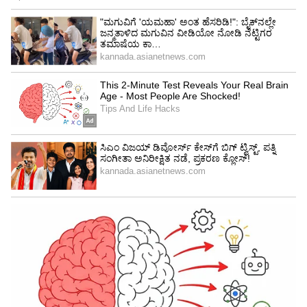
ತನ್ನ ಧ್ವನಿ ಡಿವೈಸ್ ನಲ್ಲಿ ಬರುವುದೆಂದು ಕರೆನ್ ಗೆ
ಗೊತ್ತಿರಲಿಲ್ಲವಂತೆ. ಇದು ಸಂಪೂರ್ಣವಾಗಿ ಸೀಕ್ರೆಟ್ ಆಗಿ
ನಡೆಯಿತು. ಕರೆನ್ (Karen Jacobson) ಆಯ್ಕೆ ಮಾಡಿದ
ಕೆಲಸ ಹೇಗಿತ್ತೆಂದರೆ, ದಿನಪೂರ್ತಿ ಸ್ಟುಡಿಯೋದಲ್ಲಿ ಕುಳಿತು
ಟನ್ ಗಟ್ಟಲೆ ನುಡಿಗಟ್ಟುಗಳನ್ನು ಓದುವ ಕೆಲಸ
ಮಾಡುತ್ತಿದ್ದರಂತೆ., ಆದರೆ ಏಕೆ ಇದನ್ನು ಮಾಡಲಾಗುತ್ತೆ ಎಂದು
ಅವರಿಗೆ ತಿಳಿದಿರಲಿಲ್ಲವಂತೆ. ವರ್ಷಗಳ ನಂತರ ಒಬ್ಬ ಸ್ನೇಹಿತೆ
ಕರೆ ಮಾಡಿ 'ನೀವು ನಮ್ಮ ಜಿಪಿಎಸ್ ನಲ್ಲಿ ಇದ್ದೀರಿ' ಎಂದು
ಹೇಳಿದಾಗಲೇ ಇವರಿಗೆ ತನ್ನ ಕೆಲಸ ಏನೆಂದು ತಿಳಿಯಿತು.
5
8