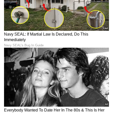
ಹೇಳುತ್ತಾರೆ.
LATEST VIDEOS
ಆರೋಗ್ಯ
, ಸೌಂದರ್ಯ, ಫಿಟ್‌ನೆಸ್,
ಕಿಚನ್ ಟಿಪ್ಸ್‌
,
ಸಂಬಂಧ
,
ಫ್ಯಾಷನ್
,
ರೆಸಿಪಿ
ಅಪ್ಡೇಟ್‌ಗಳಿಗಾಗಿ
ಏಷ್ಯಾನೆಟ್ ಸುವರ್ಣ ನ್ಯೂಸ್‌ ಫಾಲೋ ಮಾಡಿ.