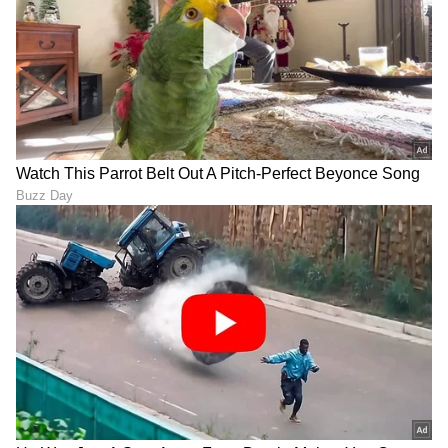
ಕನಕೋತ್ಸವದಲ್ಲಿ ರಿಷಬ್ ಶೆಟ್ಟಿ | Rishab
Shetty speech | Suvarna News
ಶೇ.50 ರಿಂದ ಶೇ.18 ಕ್ಕೆ TAX ಇಳಿಕೆ: ಮೋದಿ-
ಟ್ರಂಪ್ ಐತಿಹಾಸಿಕ ಒಪ್ಪಂದ | India US
Trade Deal | Party Rounds