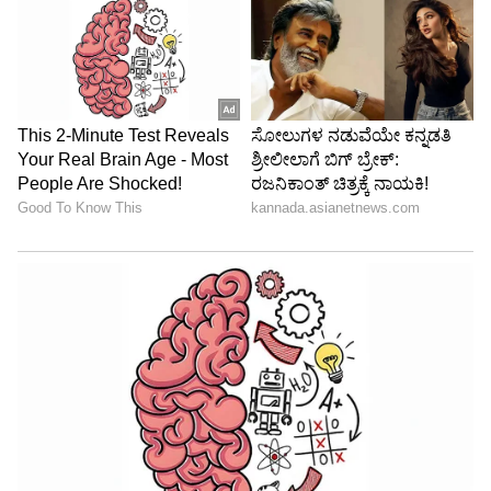
6
8
ಕರೆನ್ ಅವರ ಧ್ವನಿ ಕೇವಲ ಸಿರಿ ಮತ್ತು ಜಿಪಿಎಸ್ ಸಾಧನಗಳ
(GPS Device) ಧ್ವನಿಯಾಗಿ ಮಾತ್ರವಲ್ಲದೆ, ಟಿವಿಯಲ್ಲಿ