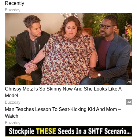
ಸಂಪೂರ್ಣ ಮಾಹಿತಿ ಒಂದೇ ಕ್ಲಿಕ್‌ನಲ್ಲಿ ಲಭ್ಯ. ಏಷ್ಯಾನೆಟ್
ಸುವರ್ಣ ನ್ಯೂಸ್ ಅಧಿಕೃತ ಆ್ಯಪ್ ಡೌನ್‌ಲೋಡ್ ಮಾಡಿ
ಹಾಗು ಎಲ್ಲಾ ಅಪ್‌ಡೇಟ್ ಗಳನ್ನು ಪಡೆಯಿರಿ.
ABOUT THE AUTHOR
Suvarna News
SN
ಜಿಪಿಎಸ್
ಗೂಗಲ್
Published :
Nov 29 2023, 04:59 PM IST