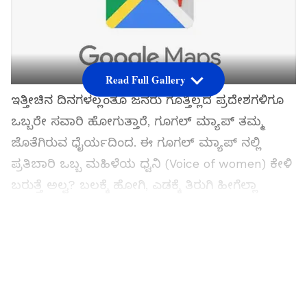
Read Full Gallery
ಇತ್ತೀಚಿನ ದಿನಗಳಲ್ಲಂತೂ ಜನರು ಗೊತ್ತಿಲ್ಲದ ಪ್ರದೇಶಗಳಿಗೂ
ಒಬ್ಬರೇ ಸವಾರಿ ಹೋಗುತ್ತಾರೆ, ಗೂಗಲ್ ಮ್ಯಾಪ್ ತಮ್ಮ
ಜೊತೆಗಿರುವ ಧೈರ್ಯದಿಂದ. ಈ ಗೂಗಲ್ ಮ್ಯಾಪ್ ನಲ್ಲಿ
ಪ್ರತಿಬಾರಿ ಒಬ್ಬ ಮಹಿಳೆಯ ಧ್ವನಿ (Voice of women) ಕೇಳಿ
ಬರುತ್ತೆ ಅಲ್ವ? ಬಲಕ್ಕೆ ಹೋಗಿ, ಎಡಕ್ಕೆ ತಿರುಗಿ ಹೀಗೆಲ್ಲಾ
ಮಾರ್ಗದರ್ಶನ ನೀಡುವ ಆ ಮಹಿಳೆ ಯಾರು ಗೊತ್ತಾ?
ಸಮಗ್ರ ಸುದ್ದಿ ಮೂಲವನ್ನಾಗಿ asianet suvarna news ಅನ್ನು
ಆಯ್ಕೆ ಮಾಡಿಕೊಳ್ಳಿ