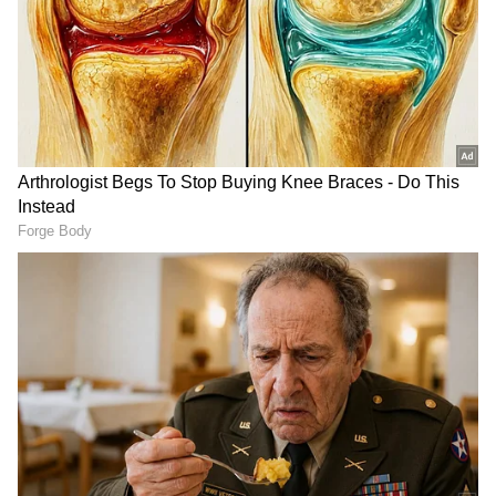
ಭವಿಷ್ಯದ ಒಲಿವಿಯಾ ನ್ಯೂಟನ್-ಜಾನ್ ಅಂದರೆ ಜನಪ್ರಿಯ
ಗಾಯಕಿ ಆಗಲು ಬಯಸಿದ ಆಸ್ಟ್ರೇಲಿಯಾದ ಮಹಿಳೆ ಹೇಗೆ
ಸಿರಿಯ ಧ್ವನಿಯಾದರು ಮತ್ತು 400 ದಶಲಕ್ಷಕ್ಕೂ ಹೆಚ್ಚು
ಜಿಪಿಎಸ್ (GPS) ಮತ್ತು ಸ್ಮಾರ್ಟ್-ಡಿವೈಸ್ ಗಳಲ್ಲಿ ನಿರ್ದೇಶನ
ನೀಡುವ ಮೆಚ್ಚಿನ ಧ್ವನಿಯಾದರು ಗೊತ್ತಾ?