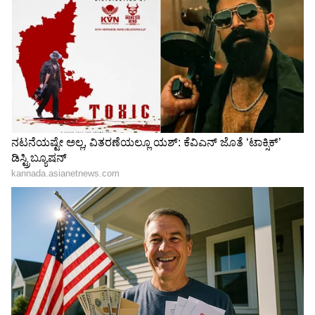
'ಜಿಪಿಎಸ್ ಗರ್ಲ್' (GPS Girl) ಎಂದೂ ಕರೆಯಲ್ಪಡುವ ಕರೆನ್
ಜಾಕೋಬ್ಸನ್ ಬಗ್ಗೆ ನೀವು ತಿಳಿಯಲೇಬೇಕು? ಕರೆನ್
ಜಾಕೋಬ್ಸನ್ ಬಗ್ಗೆ ನಾವೇಕೆ ತಿಳಿಯಬೇಕು ಎಂದು ನೀವು
ಅಂಡುಕೊಂಡಿರಬಹುದು. ಆದರೆ ಈಕೆ ನಮಗೆ ತುಂಬಾನೆ
ಹತ್ತಿರದವಳು, ಅಂದರೆ, ಜಿಪಿಎಸ್ ಅಂದರೆ ಗೂಗಲ್ ಮ್ಯಾಪ್
ನಲ್ಲಿ ನಮಗೆ ದಾರಿ ತೋರುವ ಧ್ವನಿ ಇದೆಯಲ್ಲ, ಅದನ್ನು
ಹೇಳುವವರು ಇದೇ ಕರೆನ್ ಜಾಕೋಬ್ಸನ್.