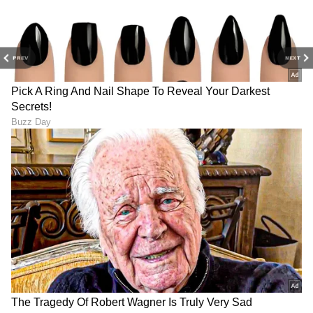
PREV
NEXT
6
6