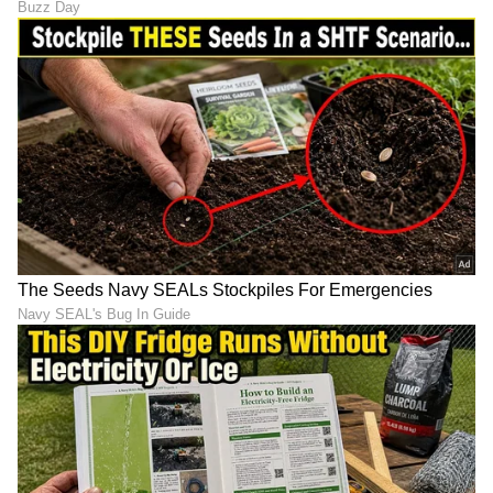
Image Credit :
Getty
ಟೈಪ್ ಡಿ ಚಾರ್ಜರ್ ಬರುತ್ತಾ
ಸದ್ಯಕ್ಕೆ ಟೈಪ್-ಸಿ ನಂತರ ಟೈಪ್-ಡಿ ನಂತಹ ಯಾವುದೇ
ತಂತ್ರಜ್ಞಾನ ಬರುವ ಸಾಧ್ಯತೆ ಕಡಿಮೆ. ಇದಕ್ಕೆ ಒಂದು ಪ್ರಮುಖ
ಕಾರಣವೆಂದರೆ ಯುರೋಪಿಯನ್ ಯೂನಿಯನ್ ಕಾನೂನು,
ಇದು ಟೈಪ್-ಸಿ ಅನ್ನು ಚಾರ್ಜಿಂಗ್ ಸ್ಟ್ಯಾಂಡರ್ಡ್ ಆಗಿ
ಸ್ಥಾಪಿಸಿದೆ. ಅಷ್ಟೇ ಅಲ್ಲ, ಟೈಪ್-ಸಿ ಚಾರ್ಜಿಂಗ್
ಮಾನದಂಡವನ್ನು ನಿರಂತರವಾಗಿ ಸುಧಾರಿಸಲಾಗುತ್ತಿದೆ.
ಇದರರ್ಥ, ಅದರ ಗಾತ್ರ ಒಂದೇ ರೀತಿ ಇದ್ದರೂ,
ಕಾಲಾನಂತರದಲ್ಲಿ ಅದರ ವೇಗ ಮತ್ತು ವೈಶಿಷ್ಟ್ಯಗಳು
ವೇಗವಾಗಿ ಸುಧಾರಿಸಿವೆ. ಹೀಗಾಗಿ, ಟೈಪ್-ಸಿ ಪೋರ್ಟ್