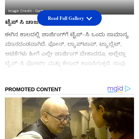
Image Credit :
Getty
Read Full Gallery
ಟೈಪ್ ಸಿ ಚಾರ್ಜರ್
ಈಗಿನ ಕಾಲದಲ್ಲಿ ಚಾರ್ಜಿಂಗ್‌ಗೆ ಟೈಪ್-ಸಿ ಒಂದು ಸಾಮಾನ್ಯ
ಮಾನದಂಡವಾಗಿದೆ. ಫೋನ್, ಲ್ಯಾಪ್‌ಟಾಪ್, ಟ್ಯಾಬ್ಲೆಟ್,
ಆಟಿಕೆಗಳು ಹೀಗೆ ಎಲ್ಲೇ ಚಾರ್ಜಿಂಗ್ ಬೇಕಾದರೂ, ಅಲ್ಲೆಲ್ಲಾ
ಟೈಪ್-ಸಿ ಪೋರ್ಟ್ ಮತ್ತು ಕೇಬಲ್ ಕಾಣಸಿಗುತ್ತದೆ. ನಾವು
ಪ್ರತಿದಿನ ಟೈಪ್-ಸಿ ಕೇಬಲ್ ಬಳಸುತ್ತೇವೆ, ಆದರೆ
ಅದರಲ್ಲಿರುವ 'C' ಅಕ್ಷರದ ಅರ್ಥ ಕೆಲವೇ ಜನರಿಗೆ ತಿಳಿದಿದೆ.
ಸಮಗ್ರ ಸುದ್ದಿ ಮೂಲವನ್ನಾಗಿ asianet suvarna news ಅನ್ನು
ಆಯ್ಕೆ ಮಾಡಿಕೊಳ್ಳಿ