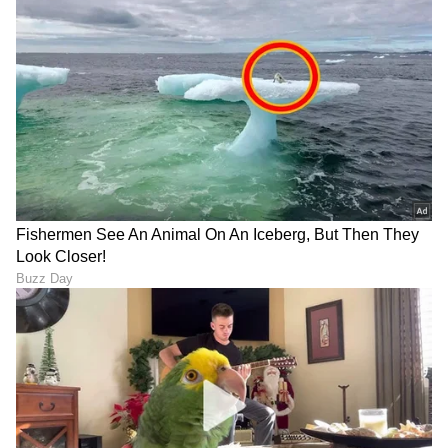
ಭಾರತದಲ್ಲಿ ಫೇಸ್‌ಬುಕ್ ಬ್ಯಾನ್
ಟೆಕ್ ಜಗತ್ತಿನಲ್ಲಿ ಎಐ ಭರಾಟೆ:
ಆಗುತ್ತಾ? ಮೂರು ದಿನದ ಡೆಡ್
ತಂತ್ರಜ್ಞಾನದ ಮೇಲೆ ನಂಬಿಕೆ ಇಟ್ಟ
ಲೈನ್ ನೀಡಿದ ಸಂಸದೀಯ ಸಮಿತಿ
ಕಂಪನಿಗಳಿಗೆ ಲಾಭದ
ಲೆಕ್ಕಾಚಾರವೇ ಗೊತ್ತಿಲ್ಲ! ವರದಿ
AGI: ಶೀಘ್ರ ಬರಲಿದೆ ಮಾನವ
ಜಾಗತಿಕ ಮಟ್ಟದಲ್ಲಿ ChatGPT