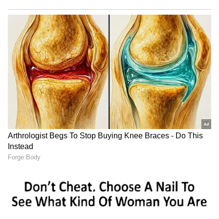
Image Credit :
Getty
ಟೈಪ್ ಸಿ ಪ್ರಯೋಜನವೇನು
ಟೈಪ್-ಸಿ ಪೋರ್ಟ್‌ನ ಅನುಕೂಲ ಕೇವಲ ಸರಿಯಾದ
ದಿಕ್ಕಿನಲ್ಲಿ ಪ್ಲಗ್ ಮಾಡುವ ಅಗತ್ಯವಿಲ್ಲದಿರುವುದು ಮಾತ್ರವಲ್ಲ.
ಹಿಂದಿನ ಚಾರ್ಜಿಂಗ್ ತಂತ್ರಜ್ಞಾನಗಳಿಗೆ ಹೋಲಿಸಿದರೆ ಇದು
ಗಮನಾರ್ಹವಾಗಿ ಹೆಚ್ಚು ಶಕ್ತಿಯನ್ನು ವರ್ಗಾಯಿಸಬಲ್ಲದು.
ಹಾಗೆಯೇ, ಟೈಪ್-ಸಿ ಮೂಲಕ ಡೇಟಾ ವರ್ಗಾವಣೆ ವೇಗವೂ
ತುಂಬಾ ಹೆಚ್ಚಿರುತ್ತದೆ, ಇದು 10 Gbps ಅಥವಾ ಅದಕ್ಕಿಂತ
ಹೆಚ್ಚಿನ ವೇಗವನ್ನು ತಲುಪಬಹುದು. ನಿಮ್ಮ ಫೋನ್ ಚಾರ್ಜ್
ಮಾಡುವುದಲ್ಲದೆ, ಮಾನಿಟರ್, ಟಿವಿ ಮತ್ತು ಇತರ ಹಲವು
ಸಾಧನಗಳನ್ನು ಸುಲಭವಾಗಿ ಸಂಪರ್ಕಿಸಬಹುದು.