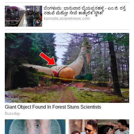
4
6
Image Credit :
Getty
ಸಮಸ್ಯೆ ಪರಿಹರಿಸಲು ಟೈಪ್ ಸಿ ಚಾರ್ಜರ್
ಟೈಪ್-ಎ ಮತ್ತು ಟೈಪ್-ಬಿ ಚಾರ್ಜಿಂಗ್‌ನಲ್ಲಿದ್ದ ದೊಡ್ಡ
ಸಮಸ್ಯೆಯನ್ನು ಪರಿಹರಿಸಲು ಟೈಪ್-ಸಿ ಚಾರ್ಜಿಂಗ್ ಅನ್ನು