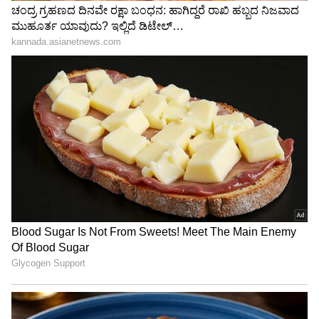
ಐಫೋನ್ 17 ನಲ್ಲಿ 50ವ್ಯಾಟ್ Qi2.2 ವೈರ್‌ಲೆಸ್
ಚಾರ್ಜಿಂಗ್: ಮ್ಯಾಗ್‌ಸೇಫ್ ಚಾರ್ಜರ್ ಬಿಡುಗಡೆ!
3
6
Image Credit :
Social Media X
ಮೂರನೇ ಪೀಳಿಗೆ ಟಾರ್ಜರ್
ಟೈಪ್-ಸಿ ಗೆ ವಿಶೇಷ ಅರ್ಥ, ಸಿ ಗೆ ಪೂರ್ಣರೂಪ ಇದೆ ಎಂದು
ನೀವು ಭಾವಿಸಿದರೆ, ಅದು ತಪ್ಪು. ನಾವು ಈಗ ಬಳಸುತ್ತಿರುವ
ಚಾರ್ಜಿಂಗ್ ತಂತ್ರಜ್ಞಾನವು ಮೂರನೇ ಪೀಳಿಗೆಯದ್ದಾಗಿದೆ.