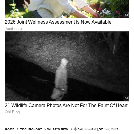
HOME
TECHNOLOGY
WHAT'S NEW
ಟೈಪ್-ಸಿ ಚಾರ್ಜರ್‌ನಲ್ಲಿ 'C' ಅಂದ್ರೆ ಏನು? ಎಷ್ಟೋ ಜನಕ್ಕೆ ಇದರ ಅರ್ಥ ಗೊತ್ತೇ ಇಲ್ಲ