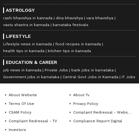
ASTROLOGY
rashi bhavishya in kannada
dina bhavishya
vara bhavishya
vastu shastra in kannada
karnataka festivals
LIFESTYLE
Lifestyle news in kannada
food recipes in kannada
health tips in kannada
kitchen tips in kannada
EDUCATION & CAREER
job news in kannada
Private Jobs
bank jobs in karnataka
Government jobs in karnataka
Central Govt Jobs in Kannada
IT Jobs
About Website
About Tv
Terms Of Use
Privacy Policy
CSAM Policy
Complaint Redressal - Website
Complaint Redressal - TV
Compliance Report Digital
Investors