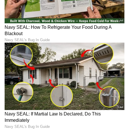
ಭವಿಷ್ಯಕ್ಕೂ ಸೂಕ್ತವಾಗಿದೆ.
LATEST VIDEOS
ABOUT THE AUTHOR
Chethan Kumar
CK
ಎಲೆಕ್ಟ್ರಾನಿಕ್, ಡಿಜಿಟಲ್ ಮಾಧ್ಯಮ ಸೇರಿ ಪತ್ರಿಕೋದ್ಯಮದಲ್ಲಿ 13
ವರ್ಷಗಳ ಅನುಭವ. ಊರು ಧರ್ಮಸ್ಥಳ. ಪತ್ರಿಕೋದ್ಯಮ