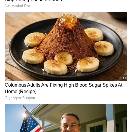
Image Credit :
Asianet News
ಟೈಪ್ ಸಿ ಹೆಸರಿನ ಅರ್ಥವೇನು
ಟೈಪ್-ಸಿ ಯಲ್ಲಿರುವ 'C' ಅಕ್ಷರಕ್ಕೆ ಯಾವುದೇ ಪೂರ್ಣರೂಪ
ಇಲ್ಲ ಅನ್ನೋದು ಒಂದು ಸ್ವಾರಸ್ಯಕರ ಸಂಗತಿ. ಇದಕ್ಕೆ ಕಾರಣ,
ಇದು ಚಾರ್ಜಿಂಗ್ ತಂತ್ರಜ್ಞಾನದ ಮೂರನೇ ಮತ್ತು ಅತ್ಯಂತ
ಯಶಸ್ವಿ ಪೀಳಿಗೆಯಾಗಿದೆ. ಅಲ್ಲದೆ, ಅದರ ಆಕಾರ ಮತ್ತು
ಬಳಕೆಯ ವಿಧಾನದಿಂದಾಗಿ ಈ ಹೆಸರನ್ನು ಇಡಲಾಗಿದೆ. ಇದಕ್ಕೂ
ಹಿಂದಿನ ಟೈಪ್-ಎ ಮತ್ತು ಟೈಪ್-ಬಿ ಚಾರ್ಜರ್‌ಗಳಿಗೆ ಅವುಗಳ
ಪೀಳಿಗೆಯ ಸಂಖ್ಯೆ ಮತ್ತು ಆಕಾರದ ಆಧಾರದ ಮೇಲೆ
ಹೆಸರಿಡಲಾಗಿತ್ತು.