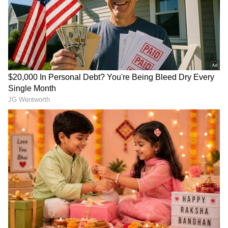
Related Articles
ಮೊಬೈಲ್ ಚಾರ್ಜರ್ ಯಾವಾಗಲೂ ಕಪ್ಪು ಅಥವಾ ಬಿಳಿ
ಬಣ್ಣದಲ್ಲಿ ಏಕಿರುತ್ತೆ?, ಶೇ.90 ರಷ್ಟು ಜನರಿಗೆ ಈ
ಕಾರಣವೇ ಗೊತ್ತಿಲ್ಲ