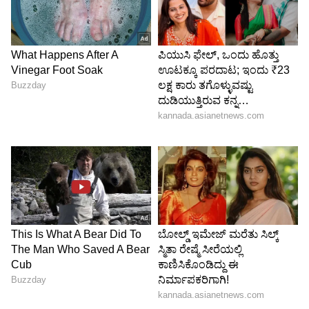
ವಿನ್ಯಾಸಗೊಳಿಸಲಾಯಿತು. ಟೈಪ್-ಎ ಮತ್ತು ಬಿ
ಚಾರ್ಜರ್‌ಗಳನ್ನು ಬಳಸಲು, ಅವುಗಳನ್ನು ಸರಿಯಾದ ದಿಕ್ಕಿನಲ್ಲಿ
ಪೋರ್ಟ್‌ಗೆ ಸೇರಿಸಬೇಕಿತ್ತು. ತಪ್ಪು ದಿಕ್ಕಿನಲ್ಲಿ ಹಾಕಿದರೆ
ಪೋರ್ಟ್ ಅಥವಾ ಕೇಬಲ್ ಹಾಳಾಗುತ್ತಿತ್ತು. ಈ ಸಮಸ್ಯೆಯನ್ನು
ನಿವಾರಿಸಲು, ಎಲ್ಲಾ ಡಿವೈಸ್‌ಗಳಿಗೂ ಹೊಂದುವಂತಹ ಮತ್ತು
ಕೇಬಲ್‌ನ ದಿಕ್ಕಿನ ಬಗ್ಗೆ ತಲೆಕೆಡಿಸಿಕೊಳ್ಳದಂತಹ ಚಾರ್ಜಿಂಗ್
ಸ್ಟ್ಯಾಂಡರ್ಡ್‌ನ ಅಗತ್ಯವಿತ್ತು. ಆಪಲ್‌ನ ಲೈಟ್ನಿಂಗ್ ಪೋರ್ಟ್
ಈ ಪರಿಕಲ್ಪನೆಗೆ ಮತ್ತಷ್ಟು ವೇಗ ನೀಡಿತು. ಅಂದಿನಿಂದ,
ಚಾರ್ಜಿಂಗ್ ಮಾನದಂಡಗಳು ಗಮನಾರ್ಹವಾಗಿ
ವಿಕಸನಗೊಂಡಿವೆ, ಆದರೆ ಇಂದಿಗೂ ಎಲ್ಲವೂ ಟೈಪ್-ಸಿ
ಪೋರ್ಟ್‌ನ ಆಕಾರವನ್ನೇ ಅಳವಡಿಸಿಕೊಂಡಿವೆ.
5
6