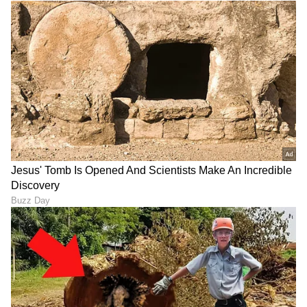
ಸ್ನಾತಕೋತ್ತರ ಪದವಿ ಪಡೆದಿದ್ದು ಉಜಿರೆ ಎಸ್‌ಡಿಎಂನಲ್ಲಿ. ಟಿವಿ9,
ಸ್ಟಾರ್ ಸ್ಪೋರ್ಟ್ಸ್‌ನಲ್ಲಿ ಕಾರ್ಯ ನಿರ್ವಹಿಸಿದ ಅನುಭವವಿದೆ.
ಗ್ಯಾಜೆಟ್‌ಗಳು
ರಾಷ್ಟ್ರೀಯ, ಅಂತಾರಾಷ್ಟ್ರೀಯ, ಜಿಯೋ ಪಾಲಿಟಿಕ್ಸ್, ಆಟೋ, ಟೆಕ್,
ತಂತ್ರಜ್ಞಾನ
ಮೊಬೈಲ್
ಸ್ಪೋರ್ಟ್ಸ್..ಏನೇ ಕೊಟ್ಟರೂ ಬರೆಯೋದು ನನ್ನ ಶಕ್ತಿ.
ಸ್ಮಾರ್ಟ್‌ಫೋನ್‌ಗಳು
ಮತ್ತು AI ನಿಂದ ಸೈಬರ್‌ ಭದ್ರತೆ
ಮತ್ತು
ವಿಜ್ಞಾನ
ದ ಪ್ರಗತಿಯವರೆಗೆ ಇತ್ತೀಚಿನ ಟೆಕ್ನಾಲಜಿ
(
Technology News in Kannada
) ಬಗ್ಗೆ
ನಿರಂತರವಾದ ಅಪ್‌ಡೇಟ್‌. ಡಿಜಿಟಲ್ ಟ್ರೆಂಡ್‌ಗಳ ಕುರಿತು
ತಜ್ಞರ ಮಾತುಗಳು, ವಿವರವಾದ ಮಾಹಿತಿ ಮತ್ತು ಬ್ರೇಕಿಂಗ್
ನ್ಯೂಸ್‌ ಸಿಗುವ ಏಕೈಕ ತಾಣ ಏಷ್ಯಾನೆಟ್‌ ಸುವರ್ಣ
ನ್ಯೂಸ್‌. ಹೊಸ
ಗ್ಯಾಜೆಟ್‌
ರಿಲೀಸ್‌ ಆಯ್ತಾ? ಹೊಸ
ಸ್ಟಾರ್ಟ್‌ಅಪ್‌ಗಳು ಬಂದಿದ್ಯಾ? ಭವಿಷ್ಯವನ್ನು ಬದಲಿಸುವ
ಟೆಕ್‌ ಪಾಲಿಸಿ ಯಾವುದು? ಇವುಗಳ ಇಂಚಿಂಚೂ ಮಾಹಿತಿ
ಸಿಗಲಿದೆ. ಟೆಕ್‌ ಎಕ್ಸ್‌ಪ್ಲೇನರ್ಸ್‌ ಹಾಗೂ ಗ್ಯಾಜೆಟ್‌ ಡೆಮೋ
ವಿಡಿಯೋಗಳು ಕೂಡ ನೀವು ಕಾಣಬಹುದು.