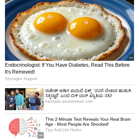
ಇದರ ಆಕಾರವು ಇಂಗ್ಲಿಷ್ ಅಕ್ಷರ 'C' ಅನ್ನು ಹೋಲುತ್ತದೆ.
ಆದರೆ ಇದೇ ಕಾರಣದಿಂದ ಈ ಹೆಸರು ಬಂದಿದ್ದಲ್ಲ. ಇದಕ್ಕೂ
ಮೊದಲಿನ ಎರಡು ಪೀಳಿಗೆ ಚಾರ್ಜರ್ ಟೈಪ್-ಎ ಮತ್ತು ಟೈಪ್-
ಬಿ ಚಾರ್ಜರ್ ಆಗಿತ್ತು.ಜೊತೆಗೆ ಈ ಚಾರ್ಜರ್‌ನಲ್ಲಿದ್ದ ದೊಡ್ಡ
ಸಮಸ್ಯೆಯನ್ನು ಪರಿಹರಿಸಲು ಟೈಪ್-ಸಿ ಚಾರ್ಜಿಂಗ್
ವಿನ್ಯಾಸಗೊಳಿಸಲಾಯಿತು. ಇದೇ ಕಾರಣಕ್ಕೆ ಇದಕ್ಕೆ ಟೈಪ್-ಸಿ
ಎಂದು ಹೆಸರಿಡಲಾಗಿದೆ.