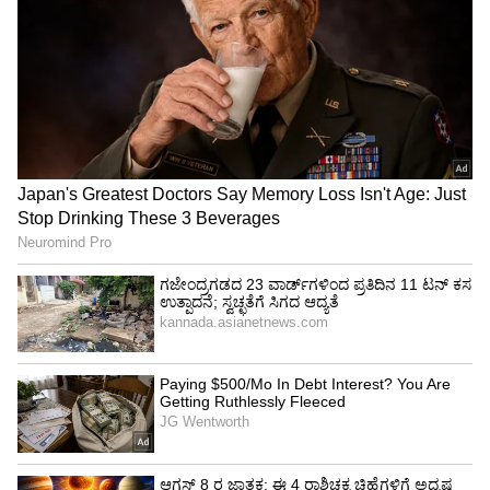
Image Credit :
Asianet News
ವಿದ್ಯುತ್ ಸರಬರಾಜು ಸ್ಥಗಿತ
ಘಟನೆಯ ಮಾಹಿತಿ ತಿಳಿದ ಕೂಡಲೇ ವಿದ್ಯುತ್ ಇಲಾಖೆ ಮತ್ತು
ಸ್ಥಳೀಯ ಆಡಳಿತ ಸಿಬ್ಬಂದಿ ಸ್ಥಳಕ್ಕೆ ಧಾವಿಸಿದ್ದಾರೆ. ದೊಡ್ಡ
ಅನಾಹುತ ತಪ್ಪಿಸಲು ಆ ಪ್ರದೇಶದ ವಿದ್ಯುತ್ ಸರಬರಾಜನ್ನು
ತಕ್ಷಣವೇ ಸ್ಥಗಿತಗೊಳಿಸಲಾಗಿದೆ. ಅಧಿಕಾರಿಗಳು ಹಲವು
ಗಂಟೆಗಳ ಕಾಲ ಮನವೊಲಿಸಿದ ನಂತರ ವ್ಯಕ್ತಿ ಕೆಳಗೆ
ಇಳಿದಿದ್ದಾನೆ.