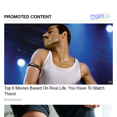
2
4
Image Credit :
Asianet News
'ತಾಜಾ ಗಾಳಿ ಬೇಕಿತ್ತು' ಎಂದ ವ್ಯಕ್ತಿ!