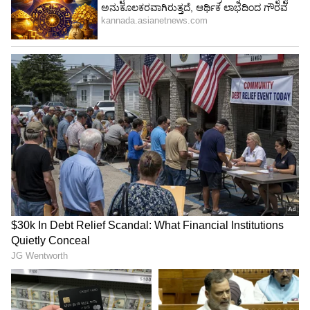
4
4
Image Credit :
Asianet News
ಅದೃಷ್ಟವಶಾತ್ ಪ್ರಾಣಾಪಾಯ ಇಲ್ಲ
ಗಂಟೆಗಳ ಕಾಲ ಹೈಟೆನ್ಷನ್ ತಂತಿಯ ಮೇಲೆ ಇದ್ದರೂ ವ್ಯಕ್ತಿಗೆ