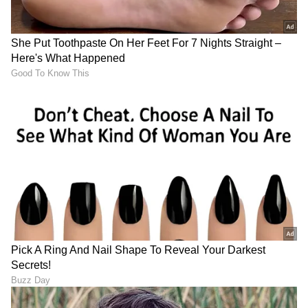
Pawan Kalyan: DCM ಡ್ಯೂಟಿ
Kannada Serial TRP 2026:
ಮಧ್ಯೆಯೇ 'OG 2' ಅನೌನ್ಸ್;
ಧಾರಾವಾಹಿಗಳ ಮಧ್ಯೆ ಜಟಾಪಟಿ;
ಓಜಸ್ ಗಂಭೀರನ ಜಪಾನೀಸ್
ನಂ 1 ಸ್ಥಾನಕ್ಕೆ ಮತ್ತೆ ಬಂದು ಕುಳಿತ
ಸೀಕ್ರೆಟ್ ಏನು?
ಹಳೇ ಸೀರಿಯಲ್‌!
LATEST VIDEOS
"ರಾಜಕೀಯ ಬೇಡ, ಸಿನಿಮಾನೇ ಪ್ರಾಣ":
ಕನಕೋತ್ಸವದಲ್ಲಿ ರಿಷಬ್ ಶೆಟ್ಟಿ | Rishab
Shetty speech | Suvarna News
ಶೇ.50 ರಿಂದ ಶೇ.18 ಕ್ಕೆ TAX ಇಳಿಕೆ: ಮೋದಿ-
ಟ್ರಂಪ್ ಐತಿಹಾಸಿಕ ಒಪ್ಪಂದ | India US
Trade Deal | Party Rounds