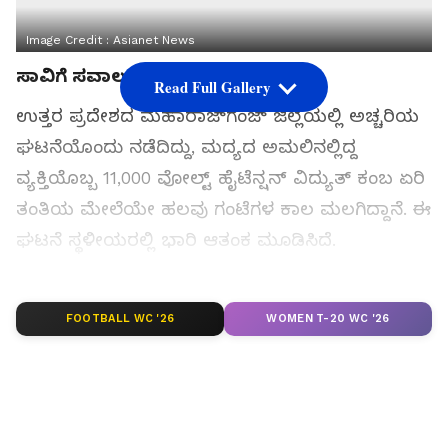
Image Credit :
Asianet News
ಸಾವಿಗೆ ಸವಾಲು ಹಾಕಿದ ಕುಡುಕ
Read Full Gallery
ಉತ್ತರ ಪ್ರದೇಶದ ಮಹಾರಾಜ್‌ಗಂಜ್ ಜಿಲ್ಲೆಯಲ್ಲಿ ಅಚ್ಚರಿಯ
ಘಟನೆಯೊಂದು ನಡೆದಿದ್ದು, ಮದ್ಯದ ಅಮಲಿನಲ್ಲಿದ್ದ
ವ್ಯಕ್ತಿಯೊಬ್ಬ 11,000 ವೋಲ್ಟ್ ಹೈಟೆನ್ಷನ್ ವಿದ್ಯುತ್ ಕಂಬ ಏರಿ
ತಂತಿಯ ಮೇಲೆಯೇ ಹಲವು ಗಂಟೆಗಳ ಕಾಲ ಮಲಗಿದ್ದಾನೆ. ಈ
ಘಟನೆ ಸ್ಥಳೀಯರಲ್ಲಿ ಭಾರಿ ಆತಂಕ ಮೂಡಿಸಿದೆ.
ಸಮಗ್ರ ಸುದ್ದಿ ಮೂಲವನ್ನಾಗಿ asianet suvarna news ಅನ್ನು
FOOTBALL WC '26
ಆಯ್ಕೆ ಮಾಡಿಕೊಳ್ಳಿ
WOMEN T-20 WC '26