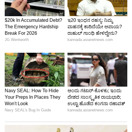
ಯಾವುದೇ ಗಾಯವಾಗಿಲ್ಲ. ಈ ಘಟನೆಯ ವಿಡಿಯೋ
ಸಾಮಾಜಿಕ ಜಾಲತಾಣಗಳಲ್ಲಿ ವೈರಲ್ ಆಗಿದ್ದು, ಅನೇಕರು
ಆಶ್ಚರ್ಯ ವ್ಯಕ್ತಪಡಿಸಿದ್ದಾರೆ. ಕೆಲವರು ಇದನ್ನು ಅಪಾಯಕಾರಿ
ಸಾಹಸ ಎಂದು ಕರೆದರೆ, ಇನ್ನೂ ಕೆಲವರು ಇಂತಹ ಕೃತ್ಯಗಳನ್ನು
ಹಾಸ್ಯವಾಗಿ ಪರಿಗಣಿಸಬಾರದು ಎಂದು ಅಭಿಪ್ರಾಯಪಟ್ಟಿದ್ದಾರೆ.
ವೈರಲ್ ವಿಡಿಯೋ
ಈ ಘಟನೆಯ ವಿಡಿಯೋ ಸಾಮಾಜಿಕ ಜಾಲತಾಣಗಳಲ್ಲಿ
ಲಕ್ಷಾಂತರ ಬಾರಿ ವೀಕ್ಷಿಸಲ್ಪಟ್ಟಿದ್ದು, "ಸಾವು ಜೊತೆ ಆಟವಾಡಿದ
ವ್ಯಕ್ತಿ" ಎಂದು ಹಲವರು ಪ್ರತಿಕ್ರಿಯಿಸಿದ್ದಾರೆ. ಅಧಿಕಾರಿಗಳು ಈ
ಪ್ರಕರಣದಲ್ಲಿ ಮುಂದಿನ ಕ್ರಮದ ಬಗ್ಗೆ ಇನ್ನೂ ಅಧಿಕೃತ ಮಾಹಿತಿ
ನೀಡಿಲ್ಲ.
LATEST VIDEOS