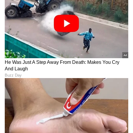
Deepika Padukone-Indrajit
ಇಂಡಿಯಾದಲ್ಲಿ 40 ಸಾವಿರ,
Lankesh: 'ಐಶ್ವರ್ಯ' ಚಿತ್ರಕ್ಕೆ
ಸ್ವಿಟ್ಜರ್ಲೆಂಡ್‌ನಲ್ಲಿ 7 ಲಕ್ಷ! ಜೀವನ
ದೀಪಿಕಾ ಪಡುಕೋಣೆ
ನಡೆಸಲು ಯಾವ ದೇಶ ಬೆಸ್ಟ್?
ಆಯ್ಕೆಯಾಗಿದ್ದು ಹೇಗೆ ಗೊತ್ತಾ?
ದಂಪತಿ ವಿಡಿಯೋ ವೈರಲ್!
ರಹಸ್ಯ ಬಿಚ್ಚಿಟ್ಟ ಇಂದ್ರಜಿತ್
ಲಂಕೇಶ್!