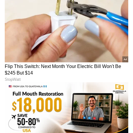
ABOUT THE AUTHOR
Sushma Hegde
SH
ಸುವರ್ಣ ನ್ಯೂಸ್ ಸುದ್ದಿ ಮಾಧ್ಯಮದ ಡಿಜಿಟಲ್ ವಿಭಾಗದಲ್ಲಿ ಕಳೆದ
ಮೂರು ವರ್ಷಗಳಿಂದ ಕೆಲಸ ಮಾಡುತ್ತಿದ್ದೇನೆ. ದೃಶ್ಯ ಮಾಧ್ಯಮ,
ಡಿಜಿಟಲ್‌ ಮಾಧ್ಯಮದಲ್ಲಿ 5 ವರ್ಷ ಕೆಲಸ ಮಾಡಿದ ಅನುಭವವಿದೆ.
SDM ಉಜಿರೆಯಲ್ಲಿ ಪತ್ರಿಕೋದ್ಯಮದ ಸ್ನಾತಕೋತ್ತರ ಪದವಿ.
ವೈರಲ್ ಸುದ್ದಿ
ಸುದ್ದಿಲೋಕದಲ್ಲಿ ರಾಜಕೀಯ, ದೇಶ, ಜ್ಯೋತಿಷ್ಯ, ಜೀವನಶೈಲಿ,
ಭಾರತ ಸುದ್ದಿ
ವೈರಲ್ ವಿಡಿಯೋ
ವಾಣಿಜ್ಯ, ಕ್ರೈಂ ಸುದ್ದಿಗಳಲ್ಲಿ ಆಸಕ್ತಿ.