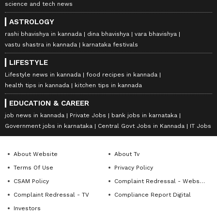
science and tech news
ASTROLOGY
rashi bhavishya in kannada
dina bhavishya
vara bhavishya
vastu shastra in kannada
karnataka festivals
LIFESTYLE
Lifestyle news in kannada
food recipes in kannada
health tips in kannada
kitchen tips in kannada
EDUCATION & CAREER
job news in kannada
Private Jobs
bank jobs in karnataka
Government jobs in karnataka
Central Govt Jobs in Kannada
IT Jobs
About Website
About Tv
Terms Of Use
Privacy Policy
CSAM Policy
Complaint Redressal - Website
Complaint Redressal - TV
Compliance Report Digital
Investors