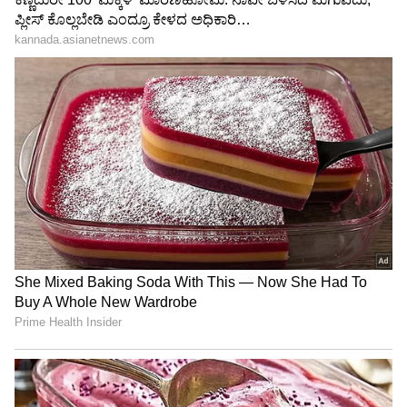
Image Credit :
Instagram./niveditha Gowda
ಹೆಚ್ಚಿನವರು ನಿವೇದಿತಾ ಗೌಡ ಅವರ ಅಂದವನ್ನು ಹೊಗಳಿದ್ದು,
ಕಾಮೆಂಟ್‌ ಬಾಕ್ಸ್‌ನಲ್ಲಿಯೇ ಕವಿಗಳಾಗಿ ಮಾರ್ಪಟ್ಟಿದ್ದಾರೆ.
'ಇಂಥ ಅಂದ ನೋಡೇ ಇಲ್ಲ, ಇಂಥ ಚಂದ ಕಂಡೇ ಇಲ್ಲ..'
ಎಂದು ಬರೆಯುವ ಮೂಲಕ ರೂಪಸಿ ನಿವೇದಿತಾ ಗೌಡ
ಅವರನ್ನು ಹೊಗಳಿದಿದ್ದಾರೆ.