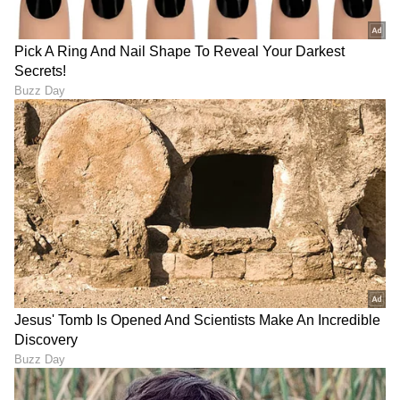
ಉಪಸಂಪಾದಕ. ಉತ್ತರ ಕನ್ನಡ ಜಿಲ್ಲೆಯ ಭಟ್ಕಳದವನು. 13
ವರ್ಷಗಳಿಂದಲೂ ಮಾಧ್ಯಮದಲ್ಲಿದ್ದೇನೆ. ಉಜಿರೆಯ ಎಸ್‌ಡಿಎಂ
ಕಾಲೇಜಿನಲ್ಲಿ ಪತ್ರಿಕೋದ್ಯಮ ಪದವಿ. ಹೊಸದಿಗಂತದ ಮೂಲಕ
ನಿವೇದಿತಾ ಗೌಡ
ಮಾಧ್ಯಮ ಜಗತ್ತಿಗೆ ಕಾಲಿಟ್ಟವನು. ಕ್ರೀಡಾ ವರದಿಯಲ್ಲಿ ಹೆಚ್ಚು ಆಸಕ್ತಿ.
ಮನರಂಜನಾ ಸುದ್ದಿ
ಸಾಮಾಜಿಕ ಮಾಧ್ಯಮ
ಸಾಮಾಜಿಕ ಜಾಲತಾಣ ಪ
ಆದರೆ, ಡಿಜಿಟಲ್ ಮಾಧ್ಯಮ ಎಲ್ಲ ವಿಷಯದಲ್ಲೂ ಪಳಗಿಸಿದೆ.
ವಿಜಯವಾಣಿ, ಸ್ಟಾರ್‌ ಸ್ಪೋರ್ಟ್ಸ್‌ನಲ್ಲಿ ಕೆಲಸ ಮಾಡಿದ್ದೇನೆ. ಓದು,
ಪ್ರವಾಸ ನೆಚ್ಚಿನ ಹವ್ಯಾಸ
ಕನ್ನಡ ಸಿನಿಮಾ (
Kannada Cinema News
), ಟಿವಿ
ಕಾರ್ಯಕ್ರಮಗಳು (
Kannada TV Shows
), ಸೆಲೆಬ್ರಿಟಿ
ಸುದ್ದಿಗಳು ಮತ್ತು ಇತ್ತೀಚಿನ ಸುದ್ದಿಗಳಿಗಾಗಿ ಏಷ್ಯಾನೆಟ್
ಸುವರ್ಣ ನ್ಯೂಸ್‌ನಲ್ಲಿ ಮನರಂಜನಾ ವಿಭಾಗ ನೋಡಿ.
ಸಿನಿಮಾ ವಿಮರ್ಶೆಗಳು (
Kannada Movies Review
),
ತಾರೆಯರ ಸಂದರ್ಶನಗಳು, ಧಾರಾವಾಹಿ ಅಪ್‌ಡೇಟ್ಸ್‌,
ತೆರೆಮರೆಯ ಕಥೆಗಳು,
OTT ರಿಲೀಸ್‌
ಗಳ ಬಗ್ಗೆ
ಮಾಹಿತಿಯೂ ಇಲ್ಲಿದೆ.