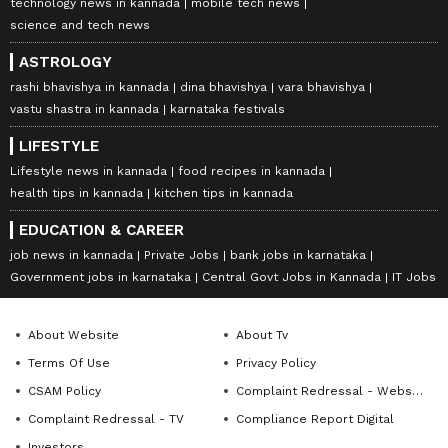
technology news in kannada
mobile tech news
science and tech news
ASTROLOGY
rashi bhavishya in kannada
dina bhavishya
vara bhavishya
vastu shastra in kannada
karnataka festivals
LIFESTYLE
Lifestyle news in kannada
food recipes in kannada
health tips in kannada
kitchen tips in kannada
EDUCATION & CAREER
job news in kannada
Private Jobs
bank jobs in karnataka
Government jobs in karnataka
Central Govt Jobs in Kannada
IT Jobs
About Website
About Tv
Terms Of Use
Privacy Policy
CSAM Policy
Complaint Redressal - Website
Complaint Redressal - TV
Compliance Report Digital
Investors