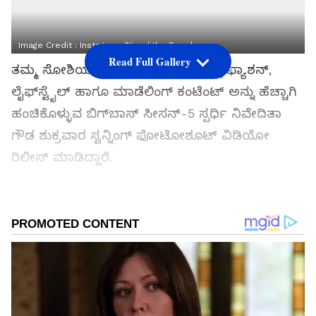
Image Credit :
Instagram./niveditha Gowda
Read Full Gallery
ತಮ್ಮ ಸೋಶಿಯಲ್‌ ಮೀಡಿಯಾ ಖಾತೆಗಳಲ್ಲಿ ಫ್ಯಾಶನ್‌,
ಲೈಫ್‌ಸ್ಟೈಲ್‌ ಹಾಗೂ ಮಾಡೆಲಿಂಗ್‌ ಕಂಟೆಂಟ್‌ ಅನ್ನು ಹೆಚ್ಚಾಗಿ
ಹಂಚಿಕೊಳ್ಳುವ ಬಿಗ್‌ಬಾಸ್‌ ಸೀಸನ್‌-5 ಸ್ಪರ್ಧಿ ನಿವೇದಿತಾ
ಗೌಡ ಶುಕ್ರವಾರ ಸ್ಟನ್ನಿಂಗ್‌ ಫೋಟೋಶೂಟ್‌ ವಿಡಿಯೋ
ರಿಲೀಸ್‌ ಮಾಡಿದ್ದಾರೆ.
ಸಮಗ್ರ ಸುದ್ದಿ ಮೂಲವನ್ನಾಗಿ asianet suvarna news ಅನ್ನು
ಆಯ್ಕೆ ಮಾಡಿಕೊಳ್ಳಿ