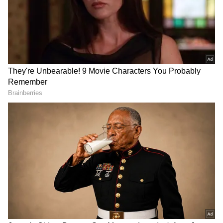
2
7
Image Credit :
Instagram./niveditha Gowda