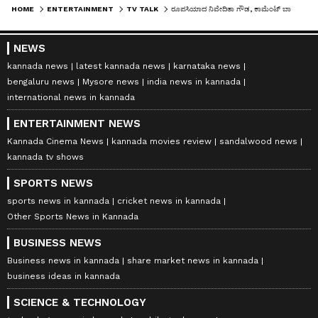
HOME
ENTERTAINMENT
TV TALK
ರೂಪಸಿಯಾದ ನಿವೇದಿತಾ ಗೌಡ, ಕಾಮೆಂಟ್‌ ಬಾಕ್ಸ್‌ ಕವಿಗಳಾದ ನೆಟ್ಟಿಗರು
NEWS
kannada news
latest kannada news
karnataka news
bengaluru news
Mysore news
india news in kannada
international news in kannada
ENTERTAINMENT NEWS
Kannada Cinema News
kannada movies review
sandalwood news
kannada tv shows
SPORTS NEWS
sports news in kannada
cricket news in kannada
Other Sports News in Kannada
BUSINESS NEWS
Business news in kannada
share market news in kannada
business ideas in kannada
SCIENCE & TECHNOLOGY