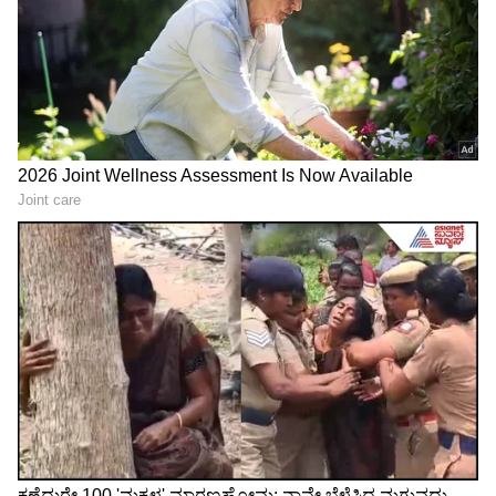
Related Articles
Niveditha Gowda: ಹಸಿರು ಸೀರೆಯುಟ್ಟು ನಾಚಿ ನಿಂತ
ನಿವೇದಿತಾ ಗೌಡ; '2ನೇ ಮದುವೆ'ಗೆ ರೆಡಿನಾ ಎಂದ
ಫ್ಯಾನ್ಸ್!
ಹೊಸ ವಿಡಿಯೋ ಮೂಲಕ ಅಭಿಮಾನಿಗಳಿಗೆ ಹಬ್ಬ
ನೀಡಿದ ನಿವೇದಿತಾ ಗೌಡ
3
7