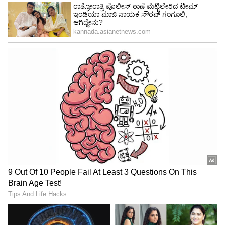
ಪೋಸ್ಟ್‌ ಮಾಡಿದ್ದಾಗ ಟೀಕೆ ಮಾಡುತ್ತಿದ್ದ ನೆಟ್ಟಿಗರೇ ಈ ಬಾರಿ
ಆಕೆಯ ಸೌಂದರ್ಯವನ್ನು ಮನಸಾರೆ ಹೊಗಳಿದ್ದಾರೆ.
ಸಾಂಪ್ರದಾಯಿಕ ಉಡುಗೆಯಲ್ಲಿ ಬಹಳ ಮುದ್ದಾಗಿ ಕಾಣಿಸುತ್ತೀರಿ
ಎಂದು ಕಾಮೆಂಟ್‌ ಮಾಡಿದ್ದಾರೆ.
5
7
Image Credit :
Instagram./niveditha Gowda
ಬಿಗ್‌ಬಾಸ್‌ ಸೀಸನ್-5ನ ಅತ್ಯಂತ ಕಿರಿಯ ಸ್ಪರ್ಧಿಯಾಗಿ
ಎಂಟ್ರಿಯಾಗಿದ್ದ ನಿವೇದಿತಾ ಗೌಡ ಇದೇ ಸೀಸನ್‌ನಲ್ಲಿದ್ದ
ಇನ್ನೊಬ್ಬ ಸ್ಪರ್ಧಿ ಸಂಗೀತ ನಿರ್ದೇಶಕ ಚಂದನ್‌ ಶೆಟ್ಟಿಯನ್ನು