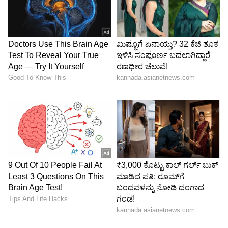
ಪ್ರೀತಿಸಿ ಮದುವೆಯಾಗಿದ್ದರು. ಆದರೆ, ಈ ಮದುವೆ ಹೆಚ್ಚು ಕಾಲ
ಉಳಿಯಲಿಲ್ಲ.
6
7