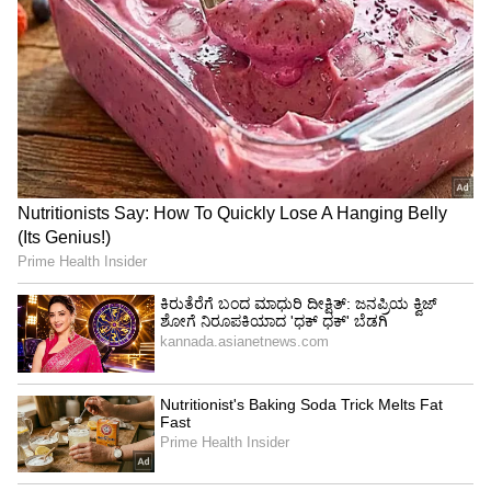
4
7
Image Credit :
Instagram./niveditha Gowda
ಫ್ಯಾಶನ್‌ ಹೆಸರಿನಲ್ಲಿ ತುಂಡುಡುಗೆ ತೊಟ್ಟು ನಿವೇದಿತಾ ಗೌಡ