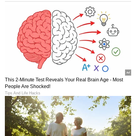
Image Credit :
Instagram./niveditha Gowda
ಮದುವೆಗೂ ಮುನ್ನ ಈಕೆಗೆ ಬೆಂಗಳೂರು ಅಂತಾರಾಷ್ಟ್ರೀಯ
ವಿಮಾನ ನಿಲ್ದಾಣದಲ್ಲಿ ಆಪರೇಷನ್ಸ್‌ ಅಸಿಸ್ಟೆಂಟ್‌ ಉದ್ಯೋಗ
ಕೂಡ ಸಿಕ್ಕಿತ್ತು. ಆದರೆ, ಈ ಕೆಲಸವನ್ನು ಆಕೆ ಮುಂದುವರಿಸಿದ್ದರ
ಬಗ್ಗೆ ಯಾವುದೇ ದಾಖಲೆಗಳು ನಂತರ ಉಳಿಯಲಿಲ್ಲ.
7
7