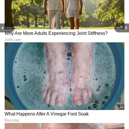
Image Credit :
Instagram./niveditha Gowda
PREV
NEXT
ಸದ್ಯ ಸೋಶಿಯಲ್‌ ಮೀಡಿಯಾದಲ್ಲಿ ಕಂಟೆಂಟ್‌ ಮಾಡುವ
ಮೂಲಕವೇ ಹಣ ಮಾಡುತ್ತಿರುವ ನಿವೇದಿತಾ ಗೌಡ,
ಇದರಿಂದಲೇ ತಮ್ಮ ಇಷ್ಟದ ವಸ್ತುಗಳು ಹಾಗೂ ವಿದೇಶಿ
ಟ್ರಿಪ್‌ಗಳನ್ನು ಮಾಡುವುದಾಗಿ ಹಿಂದೊಮ್ಮೆ ಹೇಳಿಕೊಂಡಿದ್ದರು.