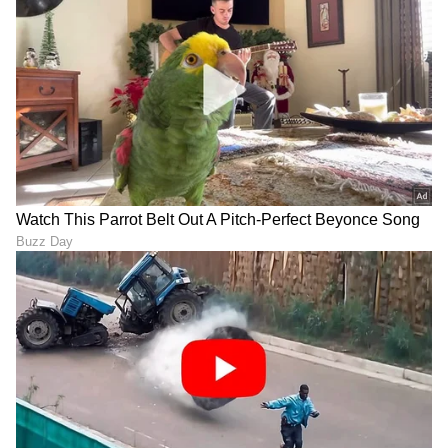
LATEST VIDEOS
"ರಾಜಕೀಯ ಬೇಡ, ಸಿನಿಮಾನೇ ಪ್ರಾಣ":
ಕನಕೋತ್ಸವದಲ್ಲಿ ರಿಷಬ್ ಶೆಟ್ಟಿ | Rishab
Shetty speech | Suvarna News
ಶೇ.50 ರಿಂದ ಶೇ.18 ಕ್ಕೆ TAX ಇಳಿಕೆ: ಮೋದಿ-
ಟ್ರಂಪ್ ಐತಿಹಾಸಿಕ ಒಪ್ಪಂದ | India US
Trade Deal | Party Rounds