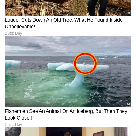
'ಅಮೃತಧಾರೆ'ಯಲ್ಲಿ ನಾಗತಿಹಳ್ಳಿ
YouTuber Driving license
ಚಂದ್ರಶೇಖರ್ ಸಿನಿಮಾದ ನೆನಪು..
Suspend: ಕುಡಿದು ಕಾರು ಓಡಿಸಿದ
ಭೂಮಿಕಾ ಬಗ್ಗೆ ಅಭಿಮಾನಿಗಳಲ್ಲಿ
'ಯೂಟ್ಯೂಬರ್ ಧನ್ಯ' ಲೈಸೆನ್ಸ್ 3
ಶುರುವಾಯ್ತು ಆತಂಕ!
ತಿಂಗಳು ಸಸ್ಪೆಂಡ್!
Karna Serial: ರಮೇಶ್​- ಮಾಲತಿ
Brahmagantu ಸೀರಿಯಲ್​
ಡಿವೋರ್ಸ್ ತಡೆಯಲು ಕರ್ಣನ 25
ಮುಗಿವ ಹೊತ್ತಲ್ಲೇ ವೀಕ್ಷಕರಿಗೆ
ಕೋಟಿಯ ಆಟ- ಬಲೆಗೆ ಬಿದ್ದ
ಗುಡ್​ನ್ಯೂಸ್​ ಕೊಟ್ಟ ದೀಪಾ, ಚಿರು
ಸಂಜಯ್​