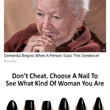
LATEST VIDEOS
ABOUT THE AUTHOR
Santosh Naik
SN
ನಾನು ಏಷ್ಯಾನೆಟ್ ಸುವರ್ಣ ನ್ಯೂಸ್.ಕಾಂನಲ್ಲಿ ಮುಖ್ಯ