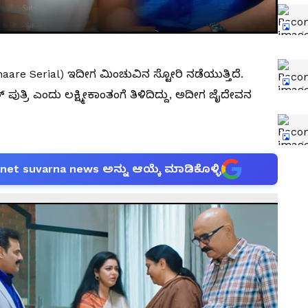
are Serial) ಇದೀಗ ಮಿಂಚುವಿನ ಸ್ಟೋರಿ ನಡೆಯುತ್ತಿದೆ.
ತ್ರಿ ಎಂದು ಲಕ್ಷ್ಮೀಕಾಂತಂಗೆ ತಿಳಿದಿದ್ದು, ಅದೀಗ ಜೈದೇವನ
anet suvarna news ಅನ್ನು ಆಯ್ಕೆ ಮಾಡಿಕೊಳ್ಳಿ