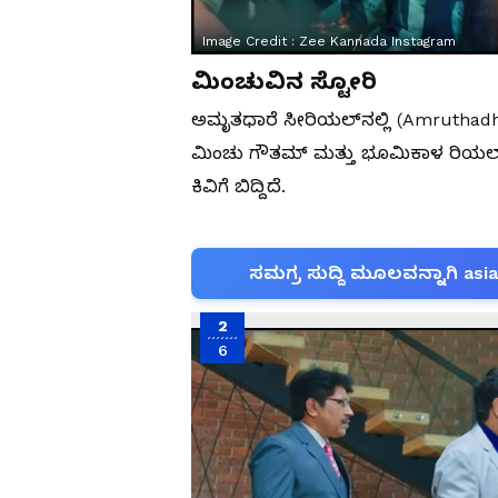
Image Credit :
Zee Kannada Instagram
ಮಿಂಚುವಿನ ಸ್ಟೋರಿ
ಅಮೃತಧಾರೆ ಸೀರಿಯಲ್​ನಲ್ಲಿ​ (Amruthadha
ಮಿಂಚು ಗೌತಮ್​ ಮತ್ತು ಭೂಮಿಕಾಳ ರಿಯಲ್​ ಪು
ಕಿವಿಗೆ ಬಿದ್ದಿದೆ.
ಸಮಗ್ರ ಸುದ್ದಿ ಮೂಲವನ್ನಾಗಿ asi
2
6