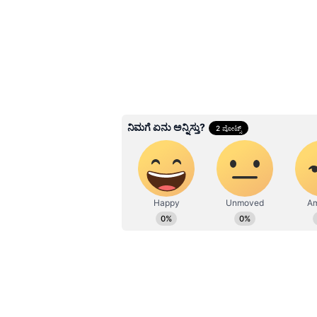
ರಮ್ಯಾ ರಾಜಕೀಯಕ್ಕೆ ರೀ-ಎ
ಮೋಹಕತಾರೆ ಹೇಳಿದ್ದೇನು
3
6