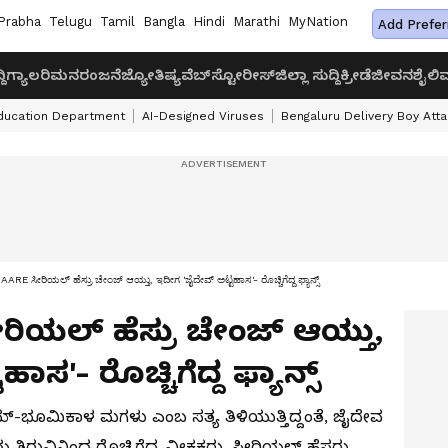
Prabha
Telugu
Tamil
Bangla
Hindi
Marathi
MyNation
Add Prefer
ದಿ
ಗ್ಯಾಲರಿ
ಮನರಂಜನೆ
ಜ್ಯೋತಿಷ್ಯ
ವೆಬ್‌ಸ್ಟೋರೀಸ್
ಜಿಲ್ಲಾ ಸುದ್ದಿ
ಕ್ರೀಡೆ
ಜೀವನಶೈಲಿ
ವ
ducation Department
AI-Designed Viruses
Bengaluru Delivery Boy Att
ೀರಿಯಲ್​ ಹೆಸ್ರು ಚೇಂಜ್​ ಆಯ್ತು, ಇದೀಗ 'ಜೈದೇವ್​ ಅಟ್ಟಹಾಸ'- ರೊಚ್ಚಿಗೆದ್ದ ಫ್ಯಾನ್ಸ್​
ಯಲ್​ ಹೆಸ್ರು ಚೇಂಜ್​ ಆಯ್ತು,
ಸ'- ರೊಚ್ಚಿಗೆದ್ದ ಫ್ಯಾನ್ಸ್​
್-ಭೂಮಿಕಾಳ ಮಗಳು ಎಂಬ ಸತ್ಯ ತಿಳಿಯುತ್ತಿದ್ದಂತೆ, ಜೈದೇವ
ಯ ತಿರುವಿನಿಂದ ರೊಚ್ಚಿಗೆದ್ದ ವೀಕ್ಷಕರು, ಸೀರಿಯಲ್ ಹೆಸರು