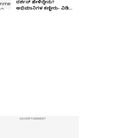
ದರ್ಶನ್​ ಹೇಳಿದ್ದೇನು?
ಅಭಿಮಾನಿಗಳ ಕಣ್ಣೀರು- ವಿಡಿಯೋ
ಪುನಃ ವೈರಲ್