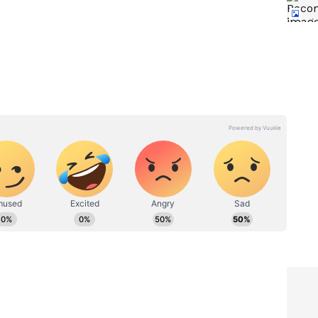
ಂಟ್ರಿ?
ದರ್ಶನ್​ ಹೇಳಿದ್ದೇನು?
ಅಭಿಮಾನಿಗಳ ಕಣ್ಣೀರು- ವಿಡಿಯೋ
ಪುನಃ ವೈರಲ್