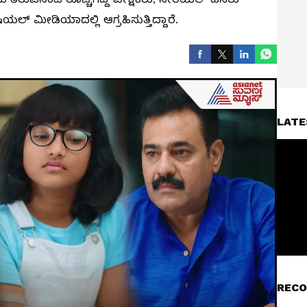
್ ಮೀಡಿಯಾದಲ್ಲಿ ಆಗ್ರಹಿಸುತ್ತಿದ್ದಾರೆ.
LATE
RECO