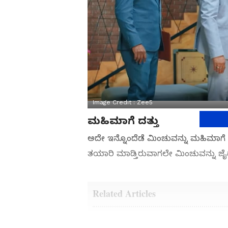
Image Credit :
Zee5
ಮಹಿಮಾಗೆ ದತ್ತು
ಅದೇ ಇನ್ನೊಂದೆಡೆ ಮಿಂಚುವನ್ನು ಮಹಿಮಾಗೆ 
ತಯಾರಿ ಮಾಡ್ತಿರುವಾಗಲೇ ಮಿಂಚುವನ್ನು ಜೈದೇವ
Related Articles
ಡಿಕೆಶಿ ಮುಖ್ಯಮಂತ್ರಿ ಆಗುತ