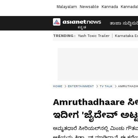
Malayalam
Newsable
Kannada
Kannada
ತಾಜಾ ಸುದ್ದಿ
ಸುದ್
TRENDING :
Yash Toxic Trailer
Karnataka E
HOME
ENTERTAINMENT
TV TALK
AMRUTHADHAARE ಸ
Amruthadhaare ಸೀರಿ
ಇದೀಗ 'ಜೈದೇವ್​ ಅಟ್ಟಹಾ
ಅಮೃತಧಾರೆ ಸೀರಿಯಲ್​ನಲ್ಲಿ ಮಿಂಚು ಗೌತಮ
ಆಕೆಯನ್ನು ಕಿಡ್ನ್ಯಾಪ್ ಮಾಡಿದ್ದಾನೆ. ಈ ಕಥೆ