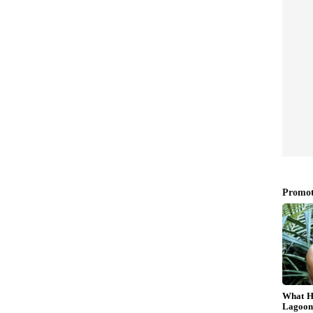
ು, ನಾವು ಫಾರಿನ್​ಗೆ ಹೋಗುವಾಗ ಬೇರೆಯವರ ಬಳಿ ಕೊಟ್ಟು
್ಲಿ ಬಿಟ್ಟು ಹೋದರು. ಅವಳೀಗ ನಿಮ್ಮ ಮನೆಯಲ್ಲಿ ಇರುವುದು
ಚುವನ್ನು ಹುಡುಕಿ ಬಂದಿದ್ದಾರೆ.