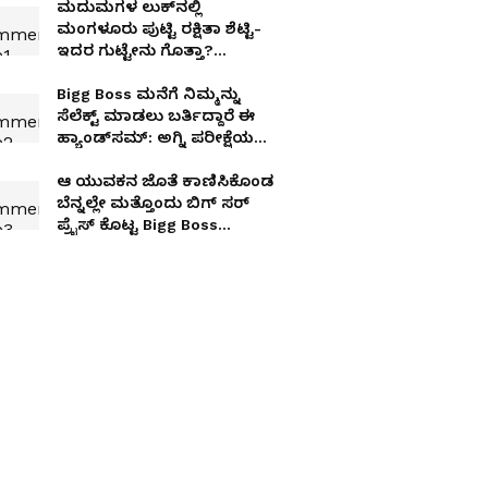
ಮದುಮಗಳ ಲುಕ್​ನಲ್ಲಿ
ಮಂಗಳೂರು ಪುಟ್ಟಿ ರಕ್ಷಿತಾ ಶೆಟ್ಟಿ-
ಇದರ ಗುಟ್ಟೇನು ಗೊತ್ತಾ?
Something Special?
Bigg Boss ಮನೆಗೆ ನಿಮ್ಮನ್ನು
ಸೆಲೆಕ್ಟ್​ ಮಾಡಲು ಬರ್ತಿದ್ದಾರೆ ಈ
ಹ್ಯಾಂಡ್​ಸಮ್​: ಅಗ್ನಿ ಪರೀಕ್ಷೆಯ
ತೀರ್ಪುಗಾರರು ಇವರೇ
ಆ ಯುವಕನ ಜೊತೆ ಕಾಣಿಸಿಕೊಂಡ
ಬೆನ್ನಲ್ಲೇ ಮತ್ತೊಂದು ಬಿಗ್​ ಸರ್​
ಪ್ರೈಸ್​ ಕೊಟ್ಟ Bigg Boss
ಸ್ಪಂದನಾ