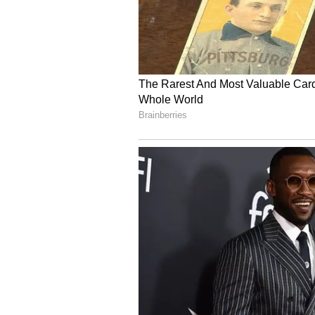
Image Credit :
Moviemagixstudio Instagram
ಪ್ರೀತಿಯಿಂದ ರೌಡಿಸಂ ಮೇಲು
ಆದರೆ, ಇಲ್ಲಿಯವರೆಗೆ ಭೂಮಿಕಾ ಮತ್ತು ಗೌ
ಮೊದಲಿನಿಂದಲೂ ಜೈದೇವನ ಅಟ್ಟಹಾಸವೇ ಮೇಲಾ
ಸುಖಾಂತ್ಯವಾಗುತ್ತದೆ ಎಂದುಕೊಳ್ಳಲಾಗಿತ್ತು.
5
6