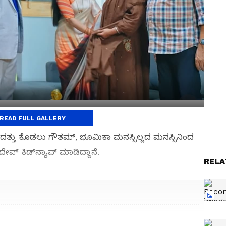
READ FULL GALLERY
ದತ್ತು ಕೊಡಲು ಗೌತಮ್​, ಭೂಮಿಕಾ ಮನಸ್ಸಿಲ್ಲದ ಮನಸ್ಸಿನಿಂದ
್​ ಕಿಡ್​ನ್ಯಾಪ್​ ಮಾಡಿದ್ದಾನೆ.
RELA
್ತಲೇ ನಟಿ
ನೇರಪ್ರಸಾರದಲ್ಲಿ ಬಂದು ನಟ