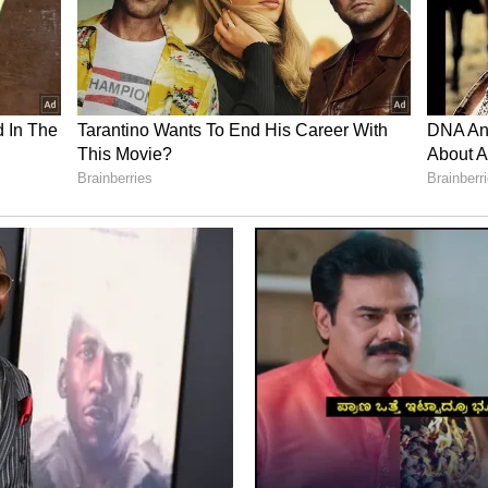
ತಮ್​ ಅವರ ನವಿರಾದ ಪ್ರೀತಿಯ ಸ್ಟೋರಿಯಾಗಿದ್ದ ಅಮೃತಧಾರೆ,
ಗ್ತಿದೆ. ಇನ್ನೇನು ಜೈದೇವ ಜೈಲಿಗೆ ಹೋದ, ಅಲ್ಲಿಗೆ ಸೀರಿಯಲ್​