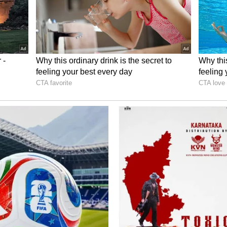
ೋದು ಎಂಬ ಡೌಟ್‌ ಬಂತು. ಆಮೇಲೆ ಸಂಸ್ಥೆಯಲ್ಲಿ ಒಂದು ಆಂಟಿ
. ಅದಕ್ಕೆ ಬೇಕಾದ ಖರ್ಚೆಲ್ಲವನ್ನು ನಾನೇ ನೋಡಿಕೊಂಡೆ.
 ಕೂಡ ಮಾಡಲಾಯ್ತು. ಸಿಕ್ಕಾಪಟ್ಟೆ ಆಕ್ಟಿವ್‌ ಆಗಿದ್ದ ಅವಳು
. ಯಾರ ದೃಷ್ಟಿ ಬಿತ್ತೋ ಏನೋ ಆ ಮಗುವಿಗೆ ಅನಾರೋಗ್ಯ
ು ದಿನ ಮುನ್ನ ಆ ಮಗು ತೀರಿಕೊಂಡಿತು” ಎಂದು ಕೀರ್ತಿ ಭಟ್‌