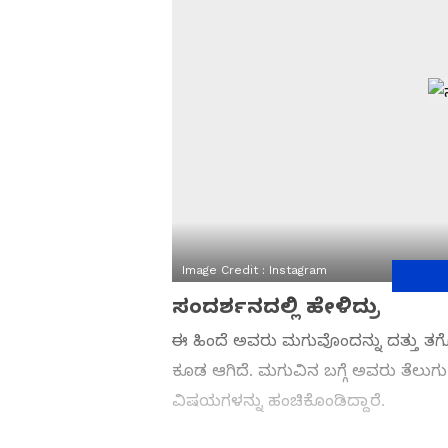
Image Credit :
Instagram
ಸಂದರ್ಶನದಲ್ಲಿ ಹೇಳಿದ್ರು
ಈ ಹಿಂದೆ ಅವರು ಮಗುವೊಂದನ್ನು ದತ್ತು ತಗೊಂ
ಕೂಡ ಆಗಿದೆ. ಮಗುವಿನ ಬಗ್ಗೆ ಅವರು ತೆಲುಗು
ವಿಷಯಗಳನ್ನು ಹಂಚಿಕೊಂಡಿದ್ದಾರೆ.