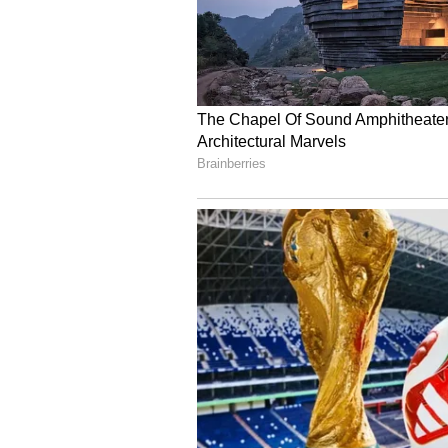
Image Credit :
Instagram
ಆ ಮಗು ಉಳಿದಿಲ್ಲ
“ಆಮೇಲೆ ಆ ಮಗುವನ್ನು ಹೇಗೆ ನೋಡಿಕೊಳ್ಳ
ಇಟ್ಟು, ಆ ಮಗುವನ್ನು ನೋಡಿಕೊಳ್ಳಲು ಬಿಟ್ಟೆ
ಉಸಿರಾಟದ ಸಮಸ್ಯೆ ಇದ್ದಿದ್ದರಿಂದ ಆಪರೇಶನ್‌
ಯಾವಾಗಲೂ ಆಟ ಆಡಿಕೊಂಡು ಇರುತ್ತಿದ್ದಳು
ಆಗಿತ್ತು. ಬಿಗ್‌ ಬಾಸ್‌ ಶೋಗೆ ಹೋಗುವ ಎರಡ
ಹೇಳಿದ್ದರು.