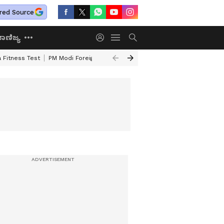
red Source
ಾಣಿಜ್ಯ
 Fitness Test
PM Modi Foreign Travel Expenditure
Valmiki Corporatio