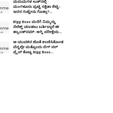
ಮದುಮಗಳ ಲುಕ್​ನಲ್ಲಿ
ಮಂಗಳೂರು ಪುಟ್ಟಿ ರಕ್ಷಿತಾ ಶೆಟ್ಟಿ-
ಇದರ ಗುಟ್ಟೇನು ಗೊತ್ತಾ?
Something Special?
Bigg Boss ಮನೆಗೆ ನಿಮ್ಮನ್ನು
ಸೆಲೆಕ್ಟ್​ ಮಾಡಲು ಬರ್ತಿದ್ದಾರೆ ಈ
ಹ್ಯಾಂಡ್​ಸಮ್​: ಅಗ್ನಿ ಪರೀಕ್ಷೆಯ
ತೀರ್ಪುಗಾರರು ಇವರೇ
ಆ ಯುವಕನ ಜೊತೆ ಕಾಣಿಸಿಕೊಂಡ
ಬೆನ್ನಲ್ಲೇ ಮತ್ತೊಂದು ಬಿಗ್​ ಸರ್​
ಪ್ರೈಸ್​ ಕೊಟ್ಟ Bigg Boss
ಸ್ಪಂದನಾ