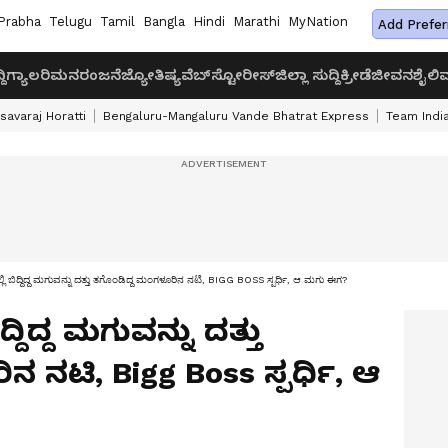
Prabha
Telugu
Tamil
Bangla
Hindi
Marathi
MyNation
Add Prefer
ದಿ
ಗ್ಯಾಲರಿ
ಮನರಂಜನೆ
ಜ್ಯೋತಿಷ್ಯ
ವೆಬ್‌ಸ್ಟೋರೀಸ್
ಜಿಲ್ಲಾ ಸುದ್ದಿ
ಕ್ರೀಡೆ
ಜೀವನಶೈಲಿ
ವ
savaraj Horatti
Bengaluru-Mangaluru Vande Bhatrat Express
Team India
್ಲಿ ಬಿದ್ದಿದ್ದ ಮಗುವನ್ನು ದತ್ತು ತಗೊಂಡಿದ್ದ ಮಂಗಳೂರಿನ ನಟಿ, BIGG BOSS ಸ್ಪರ್ಧಿ, ಆ ಮಗು ಈಗ?
್ದಿದ್ದ ಮಗುವನ್ನು ದತ್ತು
 ನಟಿ, Bigg Boss ಸ್ಪರ್ಧಿ, ಆ