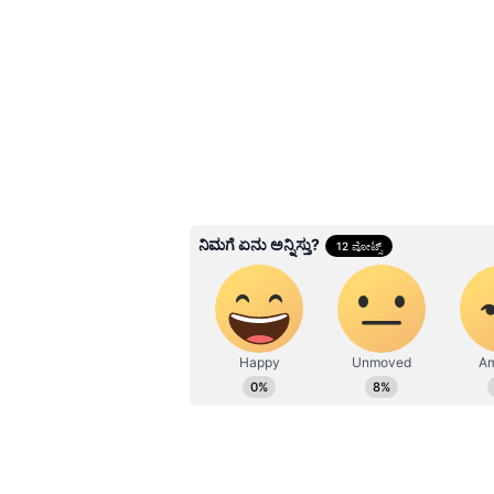
Related Articles
ಡಾಕ್ಟರ್​ ಪತಿಯನ್ನು ತಾಳಕ್ಕೆ
ಕುಣಿಸಿದ ಗಂಧದ ಗುಡಿ ನ
ಬುರ್ಲಿ: ಕ್ಯೂಟ್​ ವಿಡಿಯೋ
3
5