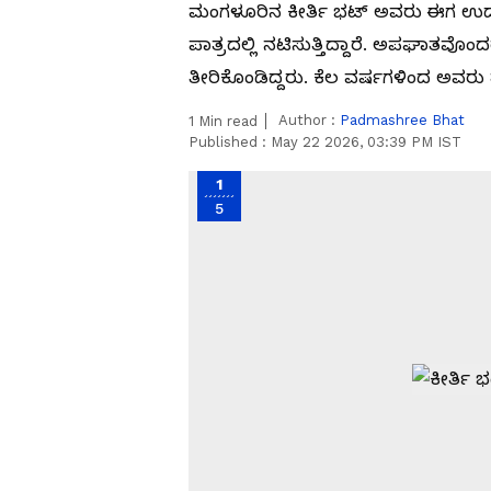
ಮಂಗಳೂರಿನ ಕೀರ್ತಿ ಭಟ್‌ ಅವರು ಈಗ ಉದಯ
ಪಾತ್ರದಲ್ಲಿ ನಟಿಸುತ್ತಿದ್ದಾರೆ. ಅಪಘಾತವೊ
ತೀರಿಕೊಂಡಿದ್ದರು. ಕೆಲ ವರ್ಷಗಳಿಂದ ಅವರು ತೆಲ
Author :
Padmashree Bhat
1
Min read
Published :
May 22 2026, 03:39 PM IST
1
5