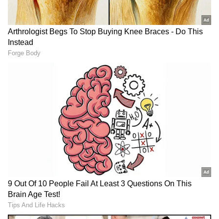
Related Articles
Karna Serial : ಮಧುಮಂಚದಲ್ಲಿ ನಿಧಿಗೆ ಮುತ್ತಿಟ್ಟ
ಕರ್ಣ, ನಾಚಿನೀರಾದ ವೀಕ್ಷಕರ ಬೇಡಿಕೆ ಏನು?
Amruthadhaare Serial: ಶಕುಂತಲಾ ಮಾಡಿದ ಕರ್ಮ
ಮಗಳಿಗೆ ತಟ್ಟಿತು; ಗೌತಮ್-ಭೂಮಿಗೆ ಹೊಸ ಕಷ್ಟ