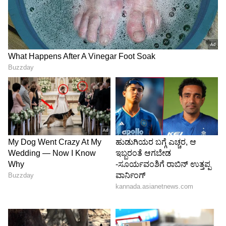
5
7
Image Credit :
Instagram
ನೂರು ಜನ್ಮಕೂ ಧಾರಾವಾಹಿ ಮೂಲಕ ಎಂಟ್ರಿ
ಕನ್ನಡ ಕಿರುತೆರೆಗೆ ಕೆಲವು ವರ್ಷಗಳ ಹಿಂದಷ್ಟೆ ಪರಿಚಿತರಾದ
ನಟಿ ಶಿಲ್ಪಾ ಕಾಮತ್. ‘ನೂರು ಜನ್ಮಕೂ’ ಧಾರಾವಾಹಿಯಿಂದ
ತಮ್ಮ ನಟನೆ ಜರ್ನಿ ಶುರು ಮಾಡಿ, ಬಳಿಕ ಕಾಮಿಡಿ ಕಿಚನ್
ಸ್ಪರ್ಧಿಯಾಗಿದ್ದರು, ಇದೀಗ ‘ಗೌರಿ ಕಲ್ಯಾಣ’ದಲ್ಲಿ ನಟಿಸುತ್ತಿದ್ದಾರೆ.