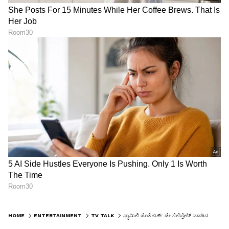
HOME
ENTERTAINMENT
TV TALK
ಫ್ಯಾಮಿಲಿ ಜೊತೆ ಬರ್ತ್ ಡೇ ಸೆಲೆಬ್ರೇಟ್ ಮಾಡಿದ ‘ಗೌರಿ ಕಲ್ಯಾಣ’ ನಟಿ SHILPA KAMATH