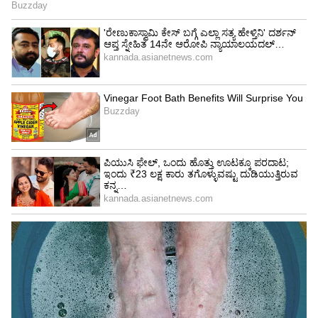
4
7
Image Credit :
Instagram
ಬರ್ತ್ ಡೇ ಪಾರ್ಟಿ ಹೀಗಿತ್ತು
ಶಿಲ್ಪಾ ಕಾಮತ್ ಹುಟ್ಟುಹಬ್ಬ ಸಿಂಪಲ್ ಆಗಿ, ಆದರೆ ತಮ್ಮ
ಫ್ಯಾಮಿಲಿ ಹಾಗೂ ಫ್ರೆಂಡ್ಸ್ ಜೊತೆ ಗ್ರ್ಯಾಂಡ್ ಹೋಟೇಲ್
ಒಂದರಲ್ಲಿ ಗ್ರ್ಯಾಂಡ್ ಸೆಲೆಬ್ರೇಟ್ ಮಾಡಿದ್ದಾರೆ. ಶಿಲ್ಪಾ ಕಾಮತ್
ಗೌನ್ ಧರಿಸಿ, ತುಂಬಾನೆ ಸುಂದರವಾಗಿ ಕಾಣಿಸಿಕೊಂಡಿದ್ದಾರೆ.
ಅಭಿಮಾನಿಗಳು ಸಹ ನಟಿ ವಿಶ್ ಮಾಡಿದ್ದಾರೆ.