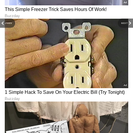
Image Credit :
Instagram
ಬ್ಯಾಂಕ್ ಉದ್ಯೋಗದಿಂದ ನಟನೆವರೆಗಿನ ಜರ್ನಿ
PREV
NEXT
ಮೂಲತಃ ಉಡುಪಿಯವರಾದ ಶಿಲ್ಪಾ, ಹುಟ್ಟಿ ಬೆಳೆದಿದ್ದು
ಎಲ್ಲವೂ ಮಂಗಳೂರಿನಲ್ಲಿ. ಸದ್ಯ ನಟನೆಗಾಗಿ ಬೆಂಗಳೂರಿನಲ್ಲಿ
ನೆಲೆಯಾಗಿದ್ದಾರೆ. ಅಂದ ಹಾಗೆ ಶಿಲ್ಪಾ ಕಾಮತ್ ಎಂಕಾಂ
ಪದವೀಧರೆ. ವಿದ್ಯಭ್ಯಾಸ ಮುಗಿದ ಮೇಲೆ ಒಂದಷ್ಟು ಸಮಯ
ಬ್ಯಾಂಕ್‌ನಲ್ಲಿ ಕೆಲಸ ಮಾಡಿದ್ದರು. ನಂತರ ಐಟಿ
ಕಂಪನಿಯೊಂದರಲ್ಲಿ ಕೆಲಸ ಮಾಡಿದ್ದರು.
7
7