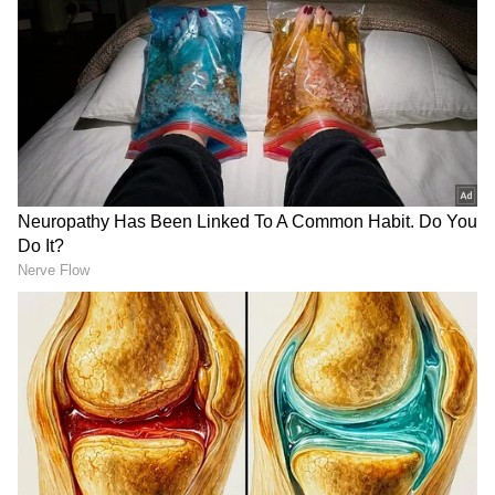
ನಿಜವಾಗಿಯೂ ಆಶೀರ್ವಾದ ಮತ್ತು ಪ್ರೀತಿಯಿಂದ ತುಂಬಿ
ತುಳುಕುತ್ತಿರುವ ಭಾವನೆ. ನನ್ನ ಹುಟ್ಟುಹಬ್ಬವನ್ನು ಎಲ್ಲಾ
ಸುಂದರ ಸರ್ಪ್ರೈಸ್, ಪ್ರೀತಿ ಮತ್ತು ಪ್ರಯತ್ನಗಳೊಂದಿಗೆ
ವಿಶೇಷವಾಗಿಸಿದ್ದಕ್ಕಾಗಿ ನನ್ನ ಕುಟುಂಬ ಮತ್ತು ಸ್ನೇಹಿತರಿಗೆ
ತುಂಬಾ ಧನ್ಯವಾದಗಳು.