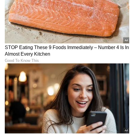
ನಟನೆಗೆ ಮಾತ್ರವಲ್ಲ, ಡಾನ್ಸ್​ನಲ್ಲೂ
Fathers Day Movie: ಕನ್ನಡದ
ಮುಂದು Amruthadhaare
ಮೊದಲ ಬೈಕರ್‌ ಸಿನಿಮಾದಲ್ಲಿ
ಭೂಮಿಕಾ: ಮೋರಿನಿಯಾಗಿ
'ಶ್ರೀರಸ್ತು ಶುಭಮಸ್ತು' ಧಾರಾವಾಹಿ
ಮನಗೆದ್ದ ಛಾಯಾ ಸಿಂಗ್​
ನಟ ಅಜಿತ್‌ ಹಂದೆ!
Bigg Boss ಶೋಗೆ ಹೋಗಿದ್ದು
ಹುಟ್ಟುಹಬ್ಬದಂದೇ ಗಿಲ್ಲಿ ಸಿನಿಮಾದ