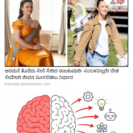
ಬಂತು!
3
7
Image Credit :
Instagram
ನನ್ನನ್ನು ಸದಾ ಬೆಂಬಲಿಸಿ, ಆಶೀರ್ವದಿಸಿ
ನನಗೆ ಶುಭ ಹಾರೈಸಲು ಸಮಯ ತೆಗೆದುಕೊಂಡ ಎಲ್ಲರಿಗೂ
ನನ್ನ ಹೃದಯಾಂತರಾಳದ ಧನ್ಯವಾದಗಳು. ನಿಮ್ಮಲ್ಲಿ
ಅನೇಕರಿಗೆ ರಿಪ್ಲೈ ಮಾಡಲು ನಾನು ಮಿಸ್ ಮಾಡಿರಬಹುದು,
ಮತ್ತು ಅದಕ್ಕಾಗಿ ನಾನು ಪ್ರಾಮಾಣಿಕವಾಗಿ
ಕ್ಷಮೆಯಾಚಿಸುತ್ತೇನೆ, ಆದರೆ ನಿಮ್ಮ ಎಲ್ಲಾ ಸಂದೇಶಗಳನ್ನು