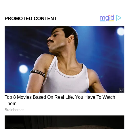
2
7
Image Credit :
Instagram
ಶುಭ ಕೋರಿದ ಸ್ನೇಹಿತರಿಗೆ ಧನ್ಯವಾದ ತಿಳಿಸಿದ ನಟಿ