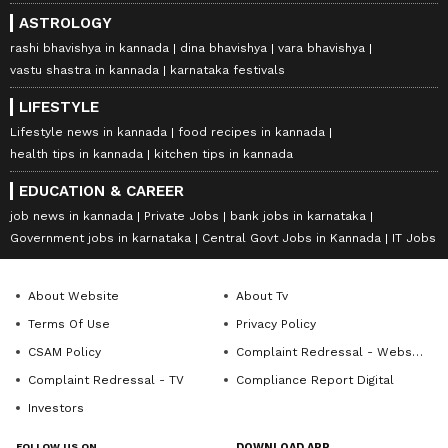
ASTROLOGY
rashi bhavishya in kannada
dina bhavishya
vara bhavishya
vastu shastra in kannada
karnataka festivals
LIFESTYLE
Lifestyle news in kannada
food recipes in kannada
health tips in kannada
kitchen tips in kannada
EDUCATION & CAREER
job news in kannada
Private Jobs
bank jobs in karnataka
Government jobs in karnataka
Central Govt Jobs in Kannada
IT Jobs
About Website
About Tv
Terms Of Use
Privacy Policy
CSAM Policy
Complaint Redressal - Website
Complaint Redressal - TV
Compliance Report Digital
Investors
FOLLOW US ON
DOWNLOAD APP