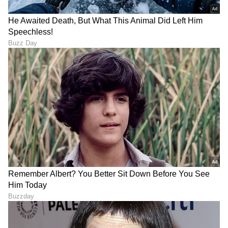
LATEST VIDEOS
ಕನ್ನಡ ಸಿನಿಮಾ (
Kannada Cinema News
), ಟಿವಿ