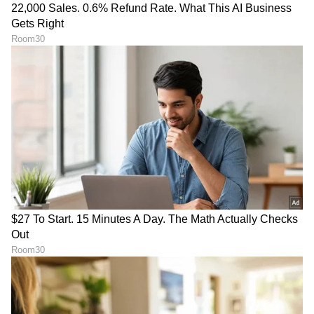
ತಂಗಿ, ಲವ್‌ ಆಗಿದ್ದು ಅಕ್ಕಂಗೆ;
ಟೈಟಲ್​ ರಿವೀಲ್​- ನಾಯಕಿ
Bhavya Gowda ಮನೇಲಿ
ಯಾರು? ಹೆಸರಿಗೂ, ಬಿಗ್​ಬಾಸ್​ಗೂ
ಮದುವೆ ಸಂಭ್ರಮ! PHOTOS
ಭಾರಿ ನಂಟು
LATEST VIDEOS
"ರಾಜಕೀಯ ಬೇಡ, ಸಿನಿಮಾನೇ ಪ್ರಾಣ":
ಕನಕೋತ್ಸವದಲ್ಲಿ ರಿಷಬ್ ಶೆಟ್ಟಿ | Rishab
Shetty speech | Suvarna News
ಶೇ.50 ರಿಂದ ಶೇ.18 ಕ್ಕೆ TAX ಇಳಿಕೆ: ಮೋದಿ-
ಟ್ರಂಪ್ ಐತಿಹಾಸಿಕ ಒಪ್ಪಂದ | India US
Trade Deal | Party Rounds