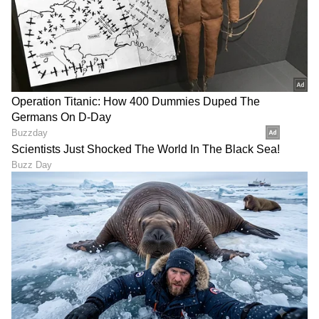
Image Credit :
Instagram
ಇವರು ‘ಮಿಸ್ ಮಂಗಳೂರು’ ಕೂಡ ಹೌದು
ಶಿಲ್ಪಾ ಕಾಮತ್ ಕಿರುತೆರೆಯಲ್ಲಿ ಬಣ್ಣ ಹಚ್ಚುವ ಮುನ್ನ
ಮಾಡೆಲಿಂಗ್‌ನಲ್ಲಿ ಗುರುತಿಸಿಕೊಂಡಿದ್ದರು. 2023ರಲ್ಲಿ 'ಮಿಸ್
ಮಂಗಳೂರು' ಸ್ಪರ್ಧೆಯಲ್ಲಿ ಭಾಗವಹಿಸಿ, ರನ್ನರ್ ಅಪ್
ಆಗಿದ್ದರು. ಬಳಿಕ ಕಿರುಚಿತ್ರವೊಂದರ ಮೂಲಕ ಬಣ್ಣದ
ಲೋಕಕ್ಕೆ ಕಾಲಿಟ್ಟರು.