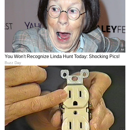
ಕಾರ್ಯಕ್ರಮಗಳು (
Kannada TV Shows
), ಸೆಲೆಬ್ರಿಟಿ
ಸುದ್ದಿಗಳು ಮತ್ತು ಇತ್ತೀಚಿನ ಸುದ್ದಿಗಳಿಗಾಗಿ ಏಷ್ಯಾನೆಟ್
ಸುವರ್ಣ ನ್ಯೂಸ್‌ನಲ್ಲಿ ಮನರಂಜನಾ ವಿಭಾಗ ನೋಡಿ.
ಸಿನಿಮಾ ವಿಮರ್ಶೆಗಳು (
Kannada Movies Review
),
ತಾರೆಯರ ಸಂದರ್ಶನಗಳು, ಧಾರಾವಾಹಿ ಅಪ್‌ಡೇಟ್ಸ್‌,
ತೆರೆಮರೆಯ ಕಥೆಗಳು,
OTT ರಿಲೀಸ್‌
ಗಳ ಬಗ್ಗೆ
ಮಾಹಿತಿಯೂ ಇಲ್ಲಿದೆ.
ABOUT THE AUTHOR
Pavna Das
PD
ಮೂಲತಃ ಮಂಗಳೂರಿನವಳು. ಮಂಗಳೂರು ವಿಶ್ವವಿದ್ಯಾನಿಲಯದ
ಪತ್ರಿಕೋದ್ಯಮದ ಸ್ನಾತಕೋತ್ತರ ಪದವಿ . ಕಳೆದ 12 ವರ್ಷಗಳಿಂದ
ಪತ್ರಿಕೆ ಹಾಗೂ ಡಿಜಿಟಲ್ ಮಾಧ್ಯಮಗಳಲ್ಲಿ ಕೆಲಸ . ಸುದ್ದಿ ಬಿಡುಗಡೆ,
ಗಲ್ಫ್ ಕನ್ನಡಿಗ, ಈ ಟಿವಿ ಭಾರತ್, ಕನ್ನಡ ನ್ಯೂಸ್ ನೌ,
ಕಲರ್ಸ್ ಕನ್ನಡ
ವಿಜಯಕರ್ನಾಟಕದಲ್ಲಿ ಕೆಲಸ ಮಾಡಿದ ಅನುಭವ. ಈಗ ಏಷ್ಯಾನೆಟ್
ಹುಟ್ಟುಹಬ್ಬ
ಮನರಂಜನಾ ಸುದ್ದಿ
ಸ್ಯಾಂಡಲ್‌ವುಡ್
ಸುವರ್ಣದಲ್ಲಿ ಫ್ರೀಲಾನ್ಸರ್ . ಮನೋರಂಜನೆ, ಲೈಫ್ ಸ್ಟೈಲ್, ಟ್ರಾವೆಲ್
ಬರವಣಿಗೆ ಇಷ್ಟ.