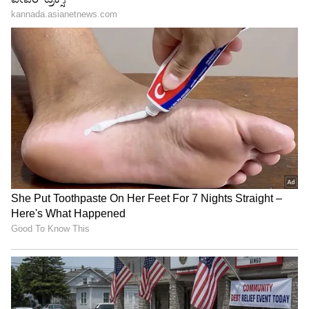
Amruthadhaare: ಭೂಮಿಕಾಗೆ ಮತ್ತೊಂದು
ಮಗುವಾಗೋ ಟೈಮ್​ ಬಂದಾಯ್ತು? ಶ್ರೀರಸ್ತು ಶುಭಮಸ್ತು
ರಿಪೀಟ್ಸ್
3
5
Image Credit :
Asianet News
ಕಳಚಿದ ರಮೇಶನ ಮುಖವಾಡ
ಕರ್ಣನ ಮನೆಗೆ ಸಿದ್ದೆ ಒದ್ದು ನಿಧಿ ಬರ್ತಿದ್ದಂತೆ ದೊಡ್ಡ ಸತ್ಯ
ಎಲ್ಲರ ಮುಂದೆ ಸ್ಫೋಟವಾಗಿದೆ. ನಿಧಿ ಹಾಗೂ ಕರ್ಣನ
ಮದುವೆಗೆ ಅಡ್ಡಿಯಾಗಿದ್ದು ಯಾರು, ನಿತ್ಯಾ ಬಾಳಲ್ಲಿ
ಆಟವಾಡಿದ ವ್ಯಕ್ತಿ ಯಾರು ಎಂಬ ಸತ್ಯವನ್ನು ಕರ್ಣ