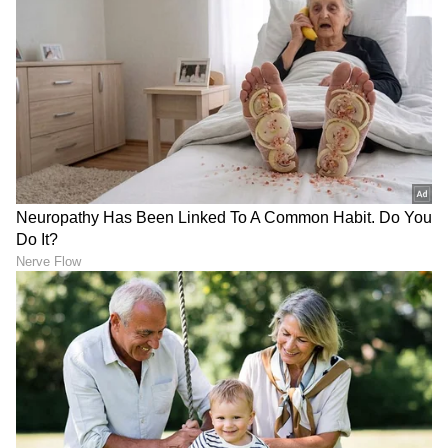
ಮಾಡಿದ್ದಾರೆ. ಆದ್ರೆ ವೀಕ್ಷಕರಿಗೆ ಮೌನದ ರೋಮ್ಯಾನ್ಸ್
ಇಷ್ಟವಾಗ್ತಿಲ್ಲ. ಇಬ್ಬರ ಮಧ್ಯೆ ರೋಮ್ಯಾಂಟಿಕ್ ಮಾತುಗಳು
ಬೇಕು, ನಿಧಿ ತನ್ನ ಪ್ರೀತಿಯನ್ನು ಕರ್ಣನ ಮುಂದೆ
ಹೇಳಿಕೊಳ್ಬೇಕು ಎನ್ನುವ ಆಸೆ ವೀಕ್ಷಕರದ್ದು. ಇನ್ನಷ್ಟು ರಿಚ್
ಆಗಿರ್ಬೇಕಿತ್ತು ಮದುವೆ, ಫಸ್ಟ್ ನೈಟ್, ತುಂಬಾ ಸಿಂಪಲ್
ಆಯ್ತು ಎನ್ನುವ ಬೇಸರವನ್ನೂ ವೀಕ್ಷಕರು ತೋಡಿಕೊಂಡಿದ್ದಾರೆ.