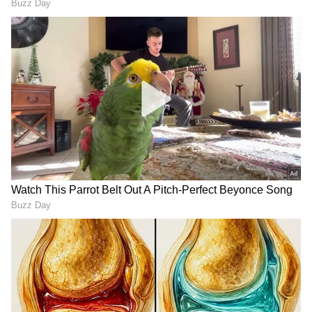
Image Credit :
Asianet News
ನಿತ್ಯಾ ತ್ಯಾಗ
ಕರ್ಣ ಹಾಗೂ ನಿಧಿ ಮದುವೆಯಾಗಿದ್ದೇ ವೀಕ್ಷಕರಿಗೆ ದೊಡ್ಡ ಗಿಫ್ಟ್
ಆಗಿತ್ತು. ಕೊನೆಯವರೆಗೂ ಕರ್ಣ ನಿಧಿ ಮದುವೆ ನಡೆಯುತ್ತೇ
ಅನ್ನೋದನ್ನು ನಂಬಲು ವೀಕ್ಷಕರು ಸಿದ್ಧ ಇರಲಿಲ್ಲ. ಆದ್ರೆ ನಿತ್ಯಾ
ದೊಡ್ಡ ತ್ಯಾಗ ಮಾಡಿ, ಕರ್ಣನನ್ನು ನಿಧಿಗೆ ಬಿಟ್ಟುಕೊಟ್ಟಿದ್ದಾಳೆ.
ಬೇಸರದಲ್ಲಿದ್ದ ವೀಕ್ಷಕರಿಗೆ ಕೊನೆಗೂ ಕರ್ಣ- ನಿಧಿ
ಒಂದಾಗೋದನ್ನು ನೋಡುವ ಅವಕಾಶ ಸಿಕ್ಕಿದೆ.