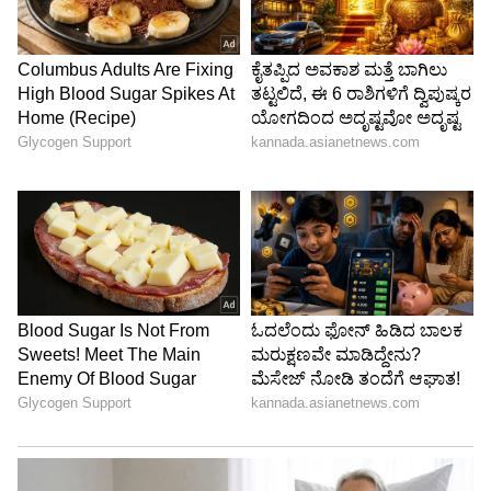
ಮಧ್ಯೆ ಈ ಎಲ್ಲದರ ಹಿಂದೆ ಲೇಡಿ ಡಾನ್ ಒಬ್ಬರಿದ್ದಾರೆ
ಎನ್ನುವುದನ್ನು ಸೂಕ್ಷ್ಮವಾಗಿ ತೋರಿಸಲಾಗಿದ್ದು, ಅದು ಯಾರು
ಎನ್ನುವ ಪ್ರಶ್ನೆ ವೀಕ್ಷಕರನ್ನು ಕಾಡ್ತಿದೆ.
5
5
Image Credit :
Asianet News
ವೀಕ್ಷಕರ ಕಮೆಂಟ್
ಪ್ರೋಮೋ ನೋಡಿದ ವೀಕ್ಷಕರು, ನಿಧಿ- ಕರ್ಣನನ್ನು
ಕಣ್ತುಂಬಿಕೊಳ್ಳಲು ಕಾತುರರಾಗಿದ್ದೇವೆ ಅಂತ ಕಮೆಂಟ್