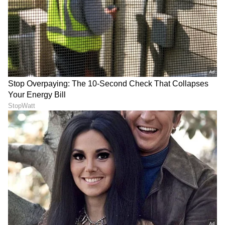
ಮದುಮಗಳ ಲುಕ್​ನಲ್ಲಿ
Bigg Boss ಮನೆಗೆ ನಿಮ್ಮನ್ನು
ಮಂಗಳೂರು ಪುಟ್ಟಿ ರಕ್ಷಿತಾ ಶೆಟ್ಟಿ-
ಸೆಲೆಕ್ಟ್​ ಮಾಡಲು ಬರ್ತಿದ್ದಾರೆ ಈ
ಇದರ ಗುಟ್ಟೇನು ಗೊತ್ತಾ?
ಹ್ಯಾಂಡ್​ಸಮ್​: ಅಗ್ನಿ ಪರೀಕ್ಷೆಯ
Something Special?
ತೀರ್ಪುಗಾರರು ಇವರೇ
ಆ ಯುವಕನ ಜೊತೆ
BBK 13: ನೀವು ಬಿಗ್ ಬಾಸ್‌ಗೆ
ಕಾಣಿಸಿಕೊಂಡ ಬೆನ್ನಲ್ಲೇ
ಹೋಗ್ಬೇಕಾ? ಲಾಲ್‌ಬಾಗ್ ಫ್ಲವರ್
ಮತ್ತೊಂದು ಬಿಗ್​ ಸರ್​ಪ್ರೈಸ್​
ಶೋನಲ್ಲಿ ಸಿಕ್ಕಿದೆ ಭರ್ಜರಿ
ಕೊಟ್ಟ Bigg Boss ಸ್ಪಂದನಾ
ಅವಕಾಶ!
LATEST VIDEOS