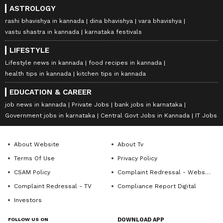
ASTROLOGY
rashi bhavishya in kannada
dina bhavishya
vara bhavishya
vastu shastra in kannada
karnataka festivals
LIFESTYLE
Lifestyle news in kannada
food recipes in kannada
health tips in kannada
kitchen tips in kannada
EDUCATION & CAREER
job news in kannada
Private Jobs
bank jobs in karnataka
Government jobs in karnataka
Central Govt Jobs in Kannada
IT Jobs
About Website
About Tv
Terms Of Use
Privacy Policy
CSAM Policy
Complaint Redressal - Website
Complaint Redressal - TV
Compliance Report Digital
Investors
FOLLOW US ON
DOWNLOAD APP