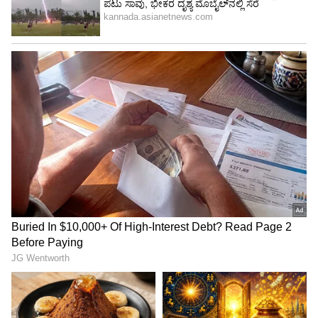
4
5
Image Credit :
Asianet News
ನಿತ್ಯಾ ಕ್ಷಮೆ ಕೇಳಿದ ತೇಜಸ್
ನಿತ್ಯಾಗೆ ಅವಮಾನ ಮಾಡಿದ್ದ ತೇಜಸ್ ಈಗ ನಿತ್ಯಾ ಕ್ಷಮೆ
ಕೇಳಿದ್ದಾನೆ. ಆದ್ರೆ ನಿತ್ಯಾ ಮದುವೆಯಾಗಲು ಸಾಧ್ಯವಿಲ್ಲ
ಎಂಬುದನ್ನು ಸ್ಪಷ್ಟಪಡಿಸಿದ್ದಲ್ಲದೆ, ತನಗೆ ಇನ್ನೊಂದು
ಮದುವೆಯಾಗಿರುವ ವಿಷ್ಯವನ್ನು ನಿತ್ಯಾ ಮುಂದಿಟ್ಟಿದ್ದಾನೆ. ಈ