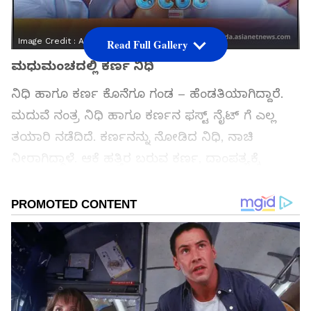
Image Credit :
Asianet News
Read Full Gallery
ಮಧುಮಂಚದಲ್ಲಿ ಕರ್ಣ ನಿಧಿ
ನಿಧಿ ಹಾಗೂ ಕರ್ಣ ಕೊನೆಗೂ ಗಂಡ – ಹೆಂಡತಿಯಾಗಿದ್ದಾರೆ.
ಮದುವೆ ನಂತ್ರ ನಿಧಿ ಹಾಗೂ ಕರ್ಣನ ಫಸ್ಟ್ ನೈಟ್ ಗೆ ಎಲ್ಲ
ತಯಾರಿ ನಡೆದಿದೆ. ಕರ್ಣನನ್ನು ನೋಡಿದ ನಿಧಿ, ನಾಚಿ
ನೀರಾಗಿದ್ದಾಳೆ. ಆಕೆ ಹತ್ತಿರ ಬರುವ ಕರ್ಣ, ದಾಂಪತ್ಯಕ್ಕೆ
ಮುತ್ತಿನ ಮುನ್ನುಡಿ ಬರೆದಿದ್ದಾನೆ. ಕೊನೆಗೂ ಈ ಕ್ಷಣ ಬಂತ್ತು.
ಇನ್ಮುಂದೆ ಹೆಮ್ಮೆಯಿಂದ ಹೇಳಿಕೊಳ್ತೇನೆ ನನ್ನ ಹೆಂಡ್ತಿ, ನನ್ನವರು
ಅಂತ ಎಂದಿದ್ದಾನೆ ಕರ್ಣ.
ಸಮಗ್ರ ಸುದ್ದಿ ಮೂಲವನ್ನಾಗಿ asianet suvarna news ಅನ್ನು
ಆಯ್ಕೆ ಮಾಡಿಕೊಳ್ಳಿ