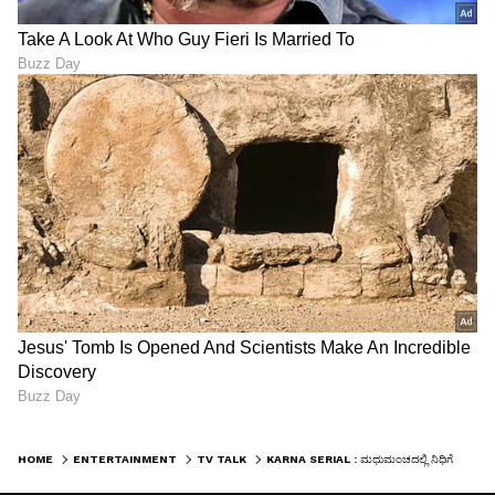
HOME
ENTERTAINMENT
TV TALK
KARNA SERIAL : ಮಧುಮಂಚದಲ್ಲಿ ನಿಧಿಗೆ ಮುತ್ತಿಟ್ಟ ಕರ್ಣ, ನಾಚಿನೀರಾದ ವೀಕ್ಷಕರ ಬೇಡಿಕೆ ಏನು?