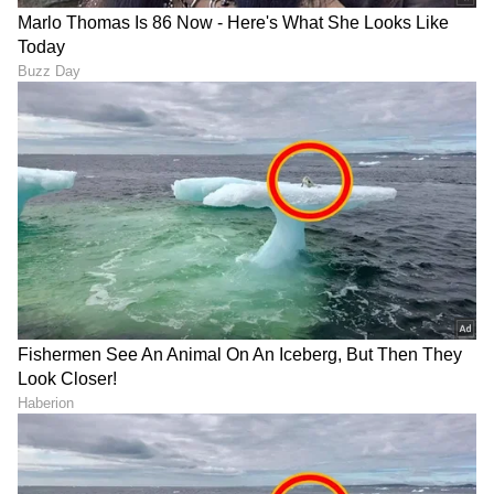
"ರಾಜಕೀಯ ಬೇಡ, ಸಿನಿಮಾನೇ ಪ್ರಾಣ":
ಕನಕೋತ್ಸವದಲ್ಲಿ ರಿಷಬ್ ಶೆಟ್ಟಿ | Rishab
Shetty speech | Suvarna News
ಶೇ.50 ರಿಂದ ಶೇ.18 ಕ್ಕೆ TAX ಇಳಿಕೆ: ಮೋದಿ-
ಟ್ರಂಪ್ ಐತಿಹಾಸಿಕ ಒಪ್ಪಂದ | India US
Trade Deal | Party Rounds