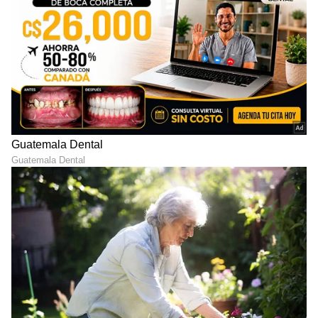
ಸಮಯ ಹಾಗೂ ಸುವರ್ಣ ವಾಹಿನಿಯಲ್ಲಿ ಕೆಲಸ ಮಾಡಿದ್ದೇನೆ. ಈಗ
ಏಷ್ಯಾನೆಟ್ ಕನ್ನಡದಲ್ಲಿ ಫ್ರೀಲಾನ್ಸರ್ ಆಗಿ ಕೆಲಸ ಮಾಡುತ್ತಿದ್ದೇನೆ.
ಕರ್ಣ ಧಾರಾವಾಹಿ
ಟ್ರೆಂಡಿಂಗ್ ನ್ಯೂಸಲ್ಲಿ ಹೆಚ್ಚು ಆಸಕ್ತಿ ಇದ್ದು, ಸಿನಿಮಾ, ಬ್ಯುಸಿನೆಸ್,
ಟಿವಿ ಶೋ
ಮನರಂಜನಾ ಸುದ್ದಿ
ಆರೋಗ್ಯ, ಕ್ರೈಂ, ಕ್ರೀಡೆ ಸೇರಿ ಎಲ್ಲ ಕ್ಷೇತ್ರದ ಸುದ್ದಿ ಬರೆಯುತ್ತೇನೆ.
ಕನ್ನಡ ಸಿನಿಮಾ (
Kannada Cinema News
), ಟಿವಿ
ಕಾರ್ಯಕ್ರಮಗಳು (
Kannada TV Shows
), ಸೆಲೆಬ್ರಿಟಿ
ಸುದ್ದಿಗಳು ಮತ್ತು ಇತ್ತೀಚಿನ ಸುದ್ದಿಗಳಿಗಾಗಿ ಏಷ್ಯಾನೆಟ್
ಸುವರ್ಣ ನ್ಯೂಸ್‌ನಲ್ಲಿ ಮನರಂಜನಾ ವಿಭಾಗ ನೋಡಿ.
ಸಿನಿಮಾ ವಿಮರ್ಶೆಗಳು (
Kannada Movies Review
),
ತಾರೆಯರ ಸಂದರ್ಶನಗಳು, ಧಾರಾವಾಹಿ ಅಪ್‌ಡೇಟ್ಸ್‌,
ತೆರೆಮರೆಯ ಕಥೆಗಳು,
OTT ರಿಲೀಸ್‌
ಗಳ ಬಗ್ಗೆ
ಮಾಹಿತಿಯೂ ಇಲ್ಲಿದೆ.