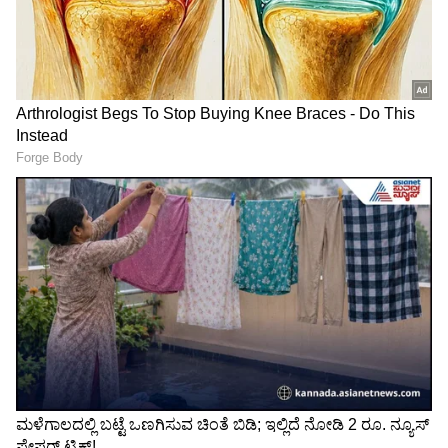
Related Articles
Jahnavi: 'ಅವನೇ ನನ್ನ ಪ್ರಪಂಚ, ಮಿಕ್ಕಂತೆ ಸಮಾಜ
ಸೇವೆ+ ರಾಜಕೀಯಕ್ಕೆ ಮೀಸಲು ಎಂದ 'Bigg Boss'
ಜಾಹ್ನವಿ!