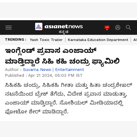
ಕನ್ನಡ
TRENDING :
Yash Toxic Trailer
Karnataka Education Department
A
ಇಂಗ್ಲೆಂಡ್ ಪ್ರವಾಸ ಎಂಜಾಯ್
ಮಾಡ್ತಿದ್ದಾರೆ ಸಿಹಿ ಕಹಿ ಚಂದ್ರು ಫ್ಯಾಮಿಲಿ
Author :
Suvarna News
|
Entertainment
Published :
Apr 21 2024, 05:03 PM IST
ಸಿಹಿಕಹಿ ಚಂದ್ರು, ಸಿಹಿಕಹಿ ಗೀತಾ ಮತ್ತು ಹಿತಾ ಚಂದ್ರಶೇಖರ್
ನಟನೆಯಿಂದ ಬ್ರೇಕ್ ತೆಗೆದು, ವಿದೇಶ ಪ್ರವಾಸ ಮಾಡುತ್ತಾ,
ಎಂಜಾಯ್ ಮಾಡ್ತಿದ್ದಾರೆ. ಸೋಶಿಯಲ್ ಮೀಡಿಯಾದಲ್ಲಿ
ಫೋಟೋ ಶೇರ್ ಮಾಡಿದ್ದಾರೆ.