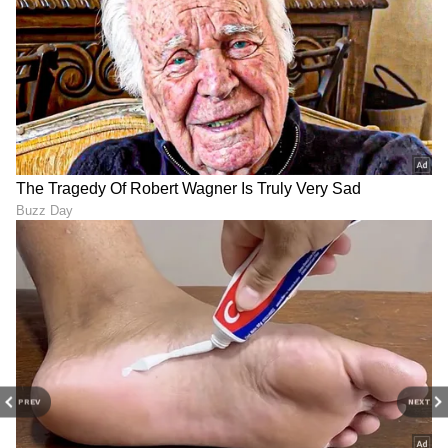
7
9
ಒಂದು ಸಂಬಂಧದಲ್ಲಿ ಕಮ್ಯೂನಿಕೇಷನ್ ತುಂಬಾ ಮುಖ್ಯ
ಆಗುತ್ತದೆ. ನಾವು ವೃತ್ತಿ ಜೀವನದ ಕಡೆ ಹೆಚ್ಚಿಗೆ ಗಮನ
ಹರಿಸಿದಾಗ ರಿಲೇಷನ್‌ಶಿಪ್ ಎಲ್ಲೋ ಹಾಗೆ ಹೀಗೆ ಆಗುತ್ತೆ.
ಬ್ರೇಕಪ್ ಕಾರಣ ಅಷ್ಟೆ.
PREV
NEXT