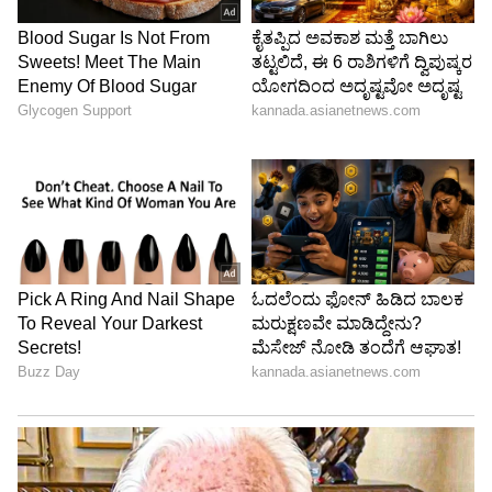
6
9
ಬ್ರೇಕಪ್‌ನಿಂದ ಸಾಕಷ್ಟು ಪಾಠ ಕಲಿತಿದ್ದೀನಿ. ಟೀನೇಜ್‌
ಸಮಯದಲ್ಲಿ ಮೆಚ್ಯೂರಿಟಿ ಬರುವ ಮುನ್ನ ಏನು
ರಿಲೇಷನ್‌ಶಿಪ್‌ನಲ್ಲಿ ಇರ್ತೀವಿ ಆ ಸಮಯದಲ್ಲಿ ನಾವು ವೃತ್ತಿ
ಜೀವನ ಎಷ್ಟು ಮುಖ್ಯ ಅನ್ನೋ ವಿಚಾರವನ್ನು ಅರ್ಥ
ಮಾಡಿಕೊಂಡಿರುವುದಿಲ್ಲ.