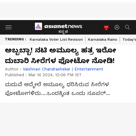
ಕನ್ನಡ
TRENDING :
Karnataka Voter List Revision
Karnataka Rains
Today'
ಅಬ್ಬಬ್ಬಾ! ನಟಿ ಅಮೂಲ್ಯ ಹತ್ರ ಇರೋ
ದುಬಾರಿ ಸೀರೆಗಳ ಫೋಟೋ ನೋಡಿ!
Author :
Vaishnavi Chandrashekar
|
Entertainment
Published :
Mar 14 2024, 12:06 PM IST
ಮದುವೆ ಆದ್ಮೇಲೆ ಅಮೂಲ್ಯ ಧರಿಸಿರುವ ಸೀರೆಗಳ
ಫೋಟೋಗಳಿದು....ಒಂದಕ್ಕಿಂತ ಒಂದು ಸೂಪರ್...