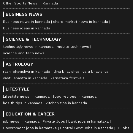
Other Sports News in Kannada
BUSINESS NEWS
Business news in kannada
share market news in kannada
business ideas in kannada
SCIENCE & TECHNOLOGY
technology news in kannada
mobile tech news
science and tech news
ASTROLOGY
rashi bhavishya in kannada
dina bhavishya
vara bhavishya
vastu shastra in kannada
karnataka festivals
LIFESTYLE
Lifestyle news in kannada
food recipes in kannada
health tips in kannada
kitchen tips in kannada
EDUCATION & CAREER
job news in kannada
Private Jobs
bank jobs in karnataka
Government jobs in karnataka
Central Govt Jobs in Kannada
IT Jobs