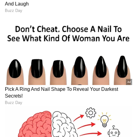
ಹಳೆ ಪ್ರೇಮಿಯ ಬಗ್ಗೆ ಹೇಳುವಾಗ ಜಾಗರೂಕರಾಗಿರಿ
ಸಂಗಾತಿಯು ನಿಮ್ಮ ಹಿಂದಿನ ಪ್ರೇಮ ಸಂಬಂಧವನ್ನು (old
love life) ಒಪ್ಪಿಕೊಳ್ಳಬಹುದು ಎಂದು ನೀವು ಭಾವಿಸಿದರೆ,
ಅವರಿಗೆ ಆ ಸಂಗತಿಯನ್ನು ಹೇಳಿ. ಆದರೆ ಯಾವುದರ
ಬಗ್ಗೆಯೂ ವಿವರವಾಗಿ ಮಾತನಾಡುವುದನ್ನು ತಪ್ಪಿಸಿ. ಏಕೆಂದರೆ
ಇದು ನಿಮ್ಮ ಸಂಗಾತಿಗೆ ಇಷ್ಟವಾಗದೇ ಇರಬಹುದು.
9
9
ನಿಮ್ಮ
ಸಂಗಾತಿಯು
ವಿಷಯಗಳನ್ನು ಚೆನ್ನಾಗಿ