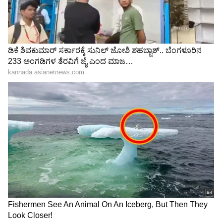
9
ಜೀವನ ಸಂಗಾತಿಗೆ ಹಳೆ ಪ್ರೇಮದ ಬಗ್ಗೆ ಹೇಳಬೇಕೆ?
ಸಂಬಂಧ ತಜ್ಞರ ಪ್ರಕಾರ,
ಜೀವನ ಸಂಗಾತಿ
ಯೊಂದಿಗೆ (life
partner) ಹೊಸ ಪ್ರಯಾಣವನ್ನು ಪ್ರಾರಂಭಿಸುವ ಮೊದಲು,
ನಿಮ್ಮ ಹಿಂದಿನ ಸಂಬಂಧದ ಬಗ್ಗೆ ಅವರಿಗೆ ಹೇಳಬೇಕು. ಇದು
ನಿಮ್ಮ ಪ್ರಾಮಾಣಿಕತೆ ಮತ್ತು ಪಾರದರ್ಶಕತೆಯ
ಗುಣಮಟ್ಟವನ್ನು ತೋರಿಸುತ್ತದೆ, ಇದು ಮದುವೆಯಂತಹ
ಸಂಬಂಧಕ್ಕೆ ಬಹಳ ಮುಖ್ಯ.