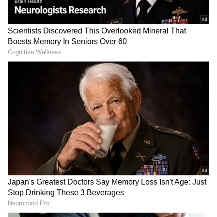
ಕೆಲವೊಮ್ಮೆ ಪರಿಸ್ಥಿತಿಯಿಂದಾಗಿ ಪ್ರೇಮಿ ನಿಮ್ಮಿಂದ
ದೂರವಾಗಿರಬಹುದು, ಅಥವಾ ಪೋಷಕರ ಒತ್ತಾಯದ
ಮೇರೆಗೆ ನಿಮ್ಮ ಪ್ರೀತಿಯಿಂದ ದೂರವಾಗಿರಬಹುದು. ಇಂತಹ
ಪರಿಸ್ಥಿತಿಯಲ್ಲಿ ತಮ್ಮ ಜೀವನ ಸಂಗಾತಿಗೆ ಹಿಂದಿನ ಸಂಬಂಧದ
ಬಗ್ಗೆ ಹೇಳಬೇಕೆ ಅಥವಾ ಬೇಡವೇ ಎಂದು ನಿರ್ಧರಿಸಲು
ಸಾಧ್ಯವಾಗುವುದಿಲ್ಲ. ಹಿಂದಿನ ಜೀವನದ ಕಾರಣದಿಂದಾಗಿ
ಭವಿಷ್ಯದ ಜೀವನ (future life) ಹಾಳಾಗಬಹುದು ಎಂಬ
ಭಯವೂ ಇರುತ್ತದೆ. ನೀವೂ ಸಹ ಅಂತಹ ಭಯದಲ್ಲಿ
ಸಿಲುಕಿಕೊಂಡಿದ್ದರೆ, ನಿಮಗಾಗಿ ಸಲಹೆ ಇಲ್ಲಿದೆ.