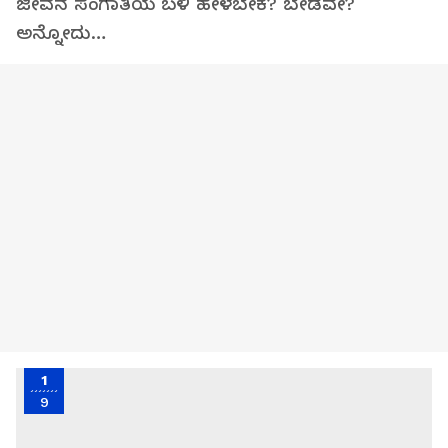
ಜೀವನ ಸಂಗಾತಿಯ ಬಳಿ ಹೇಳಬೇಕೆ? ಬೇಡವೇ?
ಅನ್ನೋದು…
1
9