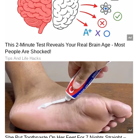
ಅರ್ಥಮಾಡಿಕೊಂಡರೆ. ಅವನು ಎಷ್ಟು ಪ್ರಬುದ್ಧನಾಗಿದ್ದಾನೆ
ಎಂದರೆ ನಿಮ್ಮ ಭೂತಕಾಲದ ಆಧಾರದ ಮೇಲೆ ನಿಮ್ಮನ್ನು
ನಿರ್ಣಯಿಸದಿದ್ದರೆ, ನಿಮ್ಮ ಹಿಂದಿನ ಸಂಬಂಧದ ಬಗ್ಗೆ ನೀವು
ಅವರ ಬಳಿ ಹೇಳಬಹುದು. ಆದರೆ ಅವರ ಅನುಕಂಪ ಗಳಿಸಲು
ಮಾತ್ರ ನೀವು ಹಳೆ ಸಂಬಂಧದ ಬಗ್ಗೆ ಹೇಳಬೇಡಿ.