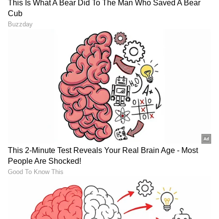
DOWNLOAD APP
RECOMMENDED STORIES
'35 ವರ್ಷ ಆದ್ಮೇಲೆ ನಾನು
ಪತ್ನಿಯ ಓದಿಗಾಗಿ ಕೂಲಿಯನ್ನೂ