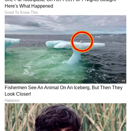
LATEST VIDEOS
ABOUT THE AUTHOR
Suvarna News
SN
ಸಂಬಂಧಗಳು