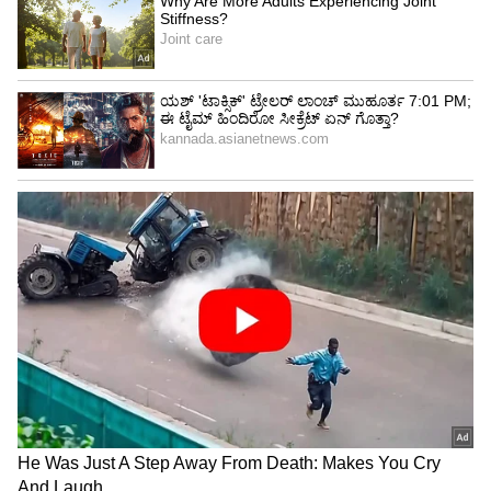
ಆದರೆ ಹಳೆ ಪ್ರೇಮಕತೆಯನ್ನು ಹಂಚಿಕೊಳ್ಳುವ ಮೊದಲು
ಇದನ್ನು ನೆನಪಿನಲ್ಲಿಡಿ
ನಿಮ್ಮ ಹಳೆಯ ಲವ್ ಲೈಫ್ ಬಗ್ಗೆ ಯಾರೊಂದಿಗಾದರೂ
ಹಂಚಿಕೊಳ್ಳುವ ನಿರ್ಧಾರವನ್ನು ಬಹಳ ಎಚ್ಚರಿಕೆಯಿಂದ
ತೆಗೆದುಕೊಳ್ಳಬೇಕು. ನಿಮ್ಮ ಹಿಂದಿನ ಲವ್ ಲೈಫ್ ಹಾಳಾಗಲು
ಕಾರಣ ಏನು? ಅನ್ನೋದನ್ನು ಅರ್ಥ ಮಾಡಿಕೊಳ್ಳಲು
ಸಾಧ್ಯವಾಗದಿದ್ದರೆ, ಅಂತಹ ಪರಿಸ್ಥಿತಿಯಲ್ಲಿ ಇದನ್ನು ಸಂಗಾತಿ
ಬಳಿ ಹೇಳದೇ ಇರೋದು ಉತ್ತಮ.
5
9