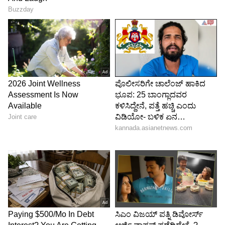
ಮೊದಲಿಗೆ ಸಂಗಾತಿಯನ್ನು ಅರ್ಥಮಾಡಿಕೊಳ್ಳಿ
(understanding partner) ಮತ್ತು ನಂತರ ಹಳೆಯ ಪ್ರೇಮ
ಸಂಬಂಧದ ಬಗ್ಗೆ ಹೇಳಲು ನಿರ್ಧರಿಸಿ
ಹಾಗೆ ಹೇಳುವುದಾದರೆ, ಇಂದಿನ ಜನರು ತುಂಬಾ ಮಾಡರ್ನ್
ಮತ್ತು ಮುಕ್ತ ಮನಸ್ಸಿನವರಾಗಿದ್ದಾರೆ. ಆದರೆ ಇತರರನ್ನು
ಅರ್ಥಮಾಡಿಕೊಳ್ಳುವ ವಿಷಯಕ್ಕೆ ಬಂದಾಗ, ಜನರು ಮೊದಲು
ತೀರ್ಪು ನೀಡುತ್ತಾರೆ. ಹಾಗಾಗಿ ನಿಮ್ಮ ಸಂಗಾತಿಯ ಮನಸ್ಸು
ಹೇಗಿದೆ ಎಂದು ಅರ್ಥ ಮಾಡಿಕೊಂಡು, ಬಳಿಕ ಅವರ ಬಳಿ
ಮನಸ್ಸಿನ ಮಾತು ಹೇಳಿ.