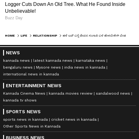
ಶೇ.50 ರಿಂದ ಶೇ.18 ಕ್ಕೆ TAX ಇಳಿಕೆ: ಮೋದಿ-
ಟ್ರಂಪ್ ಐತಿಹಾಸಿಕ ಒಪ್ಪಂದ | India US
Trade Deal | Party Rounds
HOME
LIFE
RELATIONSHIP
ಹಳೆ ಲವ್ ಬಗ್ಗೆ ಜೀವನ ಸಂಗಾತಿ ಬಳಿ ಹೇಳಬೇಕೇ? ಬೇಡವೇ?
NEWS
kannada news
latest kannada news
karnataka news
bengaluru news
Mysore news
india news in kannada
international news in kannada
ENTERTAINMENT NEWS
Kannada Cinema News
kannada movies review
sandalwood news
kannada tv shows
SPORTS NEWS
sports news in kannada
cricket news in kannada
Other Sports News in Kannada
BUSINESS NEWS