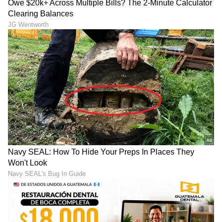
ಮೊದಲ ಭೇಟಿಯಲ್ಲಿಯೇ ಹಳೆ ಕಥೆಗಳನ್ನು ಹೇಳಬೇಡಿ :
ಅನೇಕ ಬಾರಿ ನಾವು ಮುಂದುವರಿಯುವ ಮೊದಲು ನಮ್ಮ
ನ್ಯೂನತೆಗಳನ್ನು ಇನ್ನೊಬ್ಬ ವ್ಯಕ್ತಿಯ ಮುಂದೆ ಇಡುತ್ತೇವೆ.
ಆದ್ದರಿಂದ ಅವನು ಒಟ್ಟಿಗೆ ಇರಬೇಕೇ ಅಥವಾ ಬೇಡವೇ
ಎಂದು ಈ ನಿರ್ಧರಿಸಲು ಸುಲಭವಾಗುತ್ತೆ ಎಂದು
ಅಂದುಕೊಳ್ಳುತ್ತೇವೆ. ಆದರೆ ಹಾಗೆ ಮಾಡುವುದು ತಪ್ಪು.
ಮೊದಲ ಮೀಟಿಂಗ್ ನಲ್ಲಿ (first meeting) ಯಾವಾಗಲೂ
ಪರಸ್ಪರ ತಿಳಿದುಕೊಳ್ಳುವ ಬಗ್ಗೆ ಇರುತ್ತದೆ. ಪರಸ್ಪರರ
ಮಾಜಿ
ಪ್ರೇಮಿಗಳ
ಬಗ್ಗೆ ಮಾತನಾಡಬಾರದು. ಇದರಿಂದ ಸಂಬಂಧ
ಮುಂದುವರೆಯುವುದು ಕಷ್ಟವಾಗುತ್ತೆ.