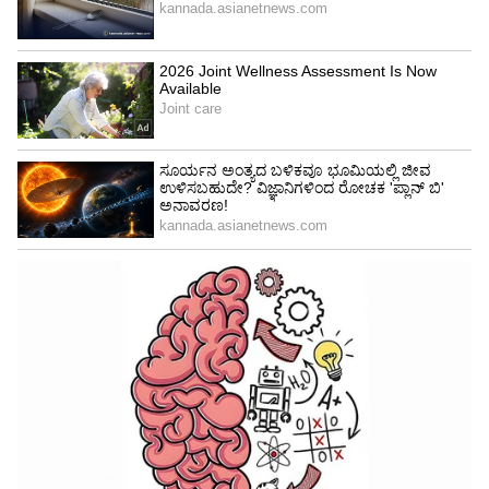
ಇಚ್ಛೆಯಂತೆ ನಡೆಯುತ್ತವೆ. ನೀವು ಆರೋಗ್ಯದ ಬಗ್ಗೆ
ಚಿಂತಿಸಬೇಕಾಗಿಲ್ಲ.
4
5