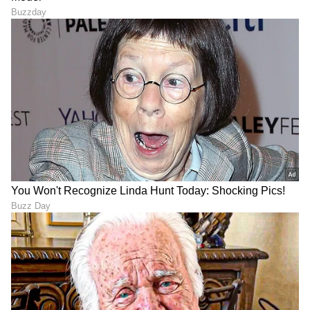
ಗೆಸ್ಟ್‌ಗೆ ವಿಮಾನ, ಹಾಲ್ ಸೇರಿ ₹17
Bengaluru: ಪ್ರೇಮಿಯೊಂದಿಗೆ
ಕೋಟಿ ಖರ್ಚಿನ ಮದುವೆ ಟ್ವಿಸ್ಟ್
ಸರಸಕ್ಕೆ ಸಾಲ ಮಾಡಿದ ಪ್ರೇಯಸಿ;
ಬಯಲು, ತಾಳಿ ಕಟ್ಟೊ ಮೊದಲೇ
ಪ್ರಶ್ನೆ ಮಾಡಿದ ಅಪ್ಪ-ಅಮ್ಮ-
ವರ ಸಾವು
ತಂಗಿಯ ಕೊಲೆ ಮಾಡಿದ ಮಗಳು!
LATEST VIDEOS
"ರಾಜಕೀಯ ಬೇಡ, ಸಿನಿಮಾನೇ ಪ್ರಾಣ":
ಕನಕೋತ್ಸವದಲ್ಲಿ ರಿಷಬ್ ಶೆಟ್ಟಿ | Rishab
Shetty speech | Suvarna News
ಶೇ.50 ರಿಂದ ಶೇ.18 ಕ್ಕೆ TAX ಇಳಿಕೆ: ಮೋದಿ-
ಟ್ರಂಪ್ ಐತಿಹಾಸಿಕ ಒಪ್ಪಂದ | India US
Trade Deal | Party Rounds