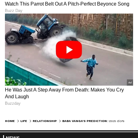
HOME
LIFE
RELATIONSHIP
BABA VANGA'S PREDICTION: ಬಾಬಾ ವಂಗಾ ಪ್ರಕಾರ ಮುಂದಿನ 7 ದಿನಗಳಲ್ಲಿ 5 ರಾಶಿಗೆ ಶುಭ ಚಿಹ್ನೆ, ಮನೆಗೆ ಹಣ
NEWS