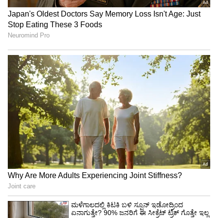
3
5
Image Credit :
Asianet News
ತುಲಾ ರಾಶಿ ಭವಿಷ್ಯ
ಜೂನ್ 22 ರಿಂದ 28 ರವರೆಗಿನ ಅವಧಿಯು ತುಲಾ
ರಾಶಿಯವರಿಗೆ ಸಮಾಧಾನಕರವಾಗಿರುತ್ತದೆ. ನಿಮ್ಮ ಜೀವನದಲ್ಲಿ
ಯಾವುದೇ ಸಮಸ್ಯೆಗಳಿದ್ದರೆ, ಈ ಅವಧಿಯಲ್ಲಿ ಅವು
ಬಗೆಹರಿಯುತ್ತವೆ. ಮನೆಯಲ್ಲಿ ಸಂತೋಷದ
ವಾತಾವರಣವಿರುತ್ತದೆ. ಅಲ್ಲದೆ, ಕೆಲವು ವಿಷಯಗಳು ನಿಮ್ಮ