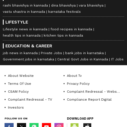
rashi bhavishya in kannada
dina bhavishya
vara bhavishya
vastu shastra in kannada
karnataka festivals
LIFESTYLE
Lifestyle news in kannada
food recipes in kannada
health tips in kannada
kitchen tips in kannada
EDUCATION & CAREER
job news in kannada
Private Jobs
bank jobs in karnataka
Government jobs in karnataka
Central Govt Jobs in Kannada
IT Jobs
About Website
About Tv
Terms Of Use
Privacy Policy
CSAM Policy
Complaint Redressal - Website
Complaint Redressal - TV
Compliance Report Digital
Investors
FOLLOW US ON
DOWNLOAD APP