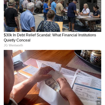
Image Credit :
Asianet News
ಕರ್ಕಾಟಕ ರಾಶಿ ಭವಿಷ್ಯ
ಕರ್ಕಾಟಕ ರಾಶಿಯವರಿಗೆ ಈ ಹೊಸ ವಾರ
ಶುಭಕರವಾಗಿರುತ್ತದೆ. ಈ ಅವಧಿಯಲ್ಲಿ, ಆದಾಯದ ಹೊಸ
ಮಾರ್ಗಗಳು ನಿಮಗೆ ತೆರೆದುಕೊಳ್ಳುತ್ತವೆ. ನಿಮ್ಮ ಬಾಕಿ ಇರುವ
ಕೆಲಸವನ್ನು ಸಮಯಕ್ಕೆ ಸರಿಯಾಗಿ ಪೂರ್ಣಗೊಳಿಸಲು ನಿಮಗೆ
ಸಾಧ್ಯವಾಗುತ್ತದೆ. ನಿಮ್ಮ ಕಠಿಣ ಪರಿಶ್ರಮಕ್ಕೆ ಪ್ರತಿಫಲ ಸಿಗುತ್ತದೆ.
ಅಲ್ಲದೆ, ನಿಮ್ಮ ಆರ್ಥಿಕ ಸ್ಥಿತಿಯಲ್ಲಿ ಉತ್ತಮ ಸುಧಾರಣೆಯನ್ನು
ನೀವು ನೋಡುತ್ತೀರಿ. ಸ್ನೇಹಿತರ ಸಹಾಯದಿಂದ, ನಿಮ್ಮ ಕೆಲಸ
ಪೂರ್ಣಗೊಳ್ಳುವ ಸಾಧ್ಯತೆಯಿದೆ.