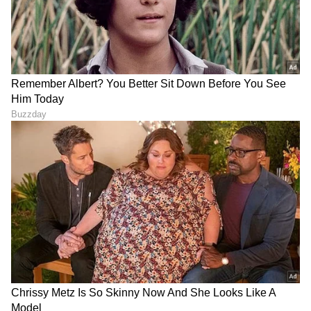
DOWNLOAD APP
RECOMMENDED STORIES
ಈ ದಿನಾಂಕಗಳಲ್ಲಿ ಜನಿಸಿದವರಿಗೆ
Karna Serial: ನಿಧಿಯ ಮುಟ್ಟಿನ
ಶನಿವಾರ ಅದೃಷ್ಟದ ದಿನ
ಸಮಯದಲ್ಲಿ ಪ್ಯಾಡ್​ ತಂದುಕೊಟ್ಟ
ಕರ್ಣ: ನೆಟ್ಟಿಗರಿಂದ ಕಮೆಂಟ್ಸ್​
ಸುರಿಮಳೆ