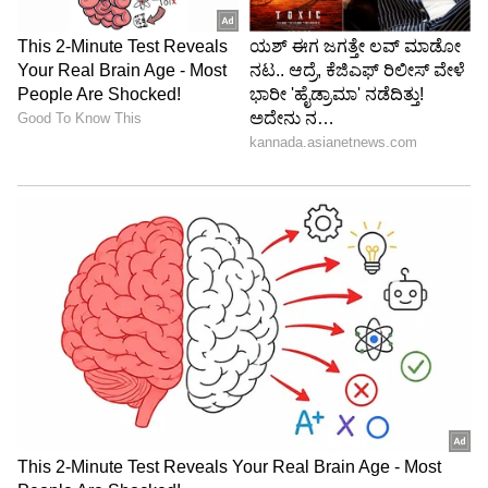
5
Image Credit :
Asianet News
ಕುಂಭ ರಾಶಿ ಭವಿಷ್ಯ
ಕುಂಭ ರಾಶಿಯವರಿಗೆ ಈ ಹೊಸ ವಾರ
ಅದೃಷ್ಟದಾಯಕವಾಗಿರುತ್ತದೆ. ಈ ಅವಧಿಯಲ್ಲಿ, ನೀವು
ಪ್ರಯಾಣ ಮಾಡಲು ಅದೃಷ್ಟಶಾಲಿಯಾಗುತ್ತೀರಿ. ಧಾರ್ಮಿಕ
ಕಾರ್ಯಗಳಲ್ಲಿ ನಿಮ್ಮ ಆಸಕ್ತಿ ಹೆಚ್ಚಾಗುತ್ತದೆ. ನಿಮ್ಮ ಕಠಿಣ
ಪರಿಶ್ರಮ ಯಶಸ್ವಿಯಾಗುತ್ತದೆ. ಅಲ್ಲದೆ, ನೀವು ಕೆಲವು ಹೊಸ
ಜನರೊಂದಿಗೆ ಸಂಪರ್ಕ ಸಾಧಿಸುವಿರಿ. ನಿಮಗೆ ಮನಸ್ಸಿನ ಶಾಂತಿ
ಸಿಗುತ್ತದೆ. ಸಮಾಜದಲ್ಲಿ ನಿಮ್ಮ ವಿಭಿನ್ನ ಇಮೇಜ್
ಸೃಷ್ಟಿಯಾಗುತ್ತದೆ.