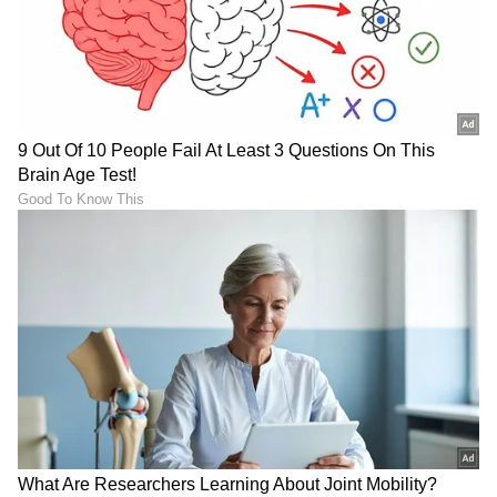
ಆರೋಗ್ಯ
, ಸೌಂದರ್ಯ, ಫಿಟ್‌ನೆಸ್,
ಕಿಚನ್ ಟಿಪ್ಸ್‌
,
ಸಂಬಂಧ
,
ಫ್ಯಾಷನ್
,
ರೆಸಿಪಿ
ಅಪ್ಡೇಟ್‌ಗಳಿಗಾಗಿ
ಏಷ್ಯಾನೆಟ್ ಸುವರ್ಣ ನ್ಯೂಸ್‌ ಫಾಲೋ ಮಾಡಿ.
ಸಂಪೂರ್ಣ ಮಾಹಿತಿ ಒಂದೇ ಕ್ಲಿಕ್‌ನಲ್ಲಿ ಲಭ್ಯ. ಏಷ್ಯಾನೆಟ್
ಸುವರ್ಣ ನ್ಯೂಸ್ ಅಧಿಕೃತ ಆ್ಯಪ್ ಡೌನ್‌ಲೋಡ್ ಮಾಡಿ
ಹಾಗು ಎಲ್ಲಾ ಅಪ್‌ಡೇಟ್ ಗಳನ್ನು ಪಡೆಯಿರಿ.
ABOUT THE AUTHOR
Sushma Hegde
SH
ಸುವರ್ಣ ನ್ಯೂಸ್ ಸುದ್ದಿ ಮಾಧ್ಯಮದ ಡಿಜಿಟಲ್ ವಿಭಾಗದಲ್ಲಿ ಕಳೆದ
ಮೂರು ವರ್ಷಗಳಿಂದ ಕೆಲಸ ಮಾಡುತ್ತಿದ್ದೇನೆ. ದೃಶ್ಯ ಮಾಧ್ಯಮ,