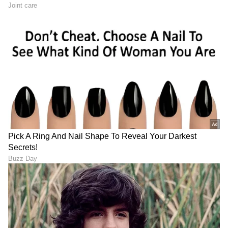
ಡಿಜಿಟಲ್‌ ಮಾಧ್ಯಮದಲ್ಲಿ 5 ವರ್ಷ ಕೆಲಸ ಮಾಡಿದ ಅನುಭವವಿದೆ.
SDM ಉಜಿರೆಯಲ್ಲಿ ಪತ್ರಿಕೋದ್ಯಮದ ಸ್ನಾತಕೋತ್ತರ ಪದವಿ.
ಬಾಬಾ ವಂಗಾ
ಸುದ್ದಿಲೋಕದಲ್ಲಿ ರಾಜಕೀಯ, ದೇಶ, ಜ್ಯೋತಿಷ್ಯ, ಜೀವನಶೈಲಿ,
ಜ್ಯೋತಿಷ್ಯ
ರಾಶಿ
ವಾಣಿಜ್ಯ, ಕ್ರೈಂ ಸುದ್ದಿಗಳಲ್ಲಿ ಆಸಕ್ತಿ.