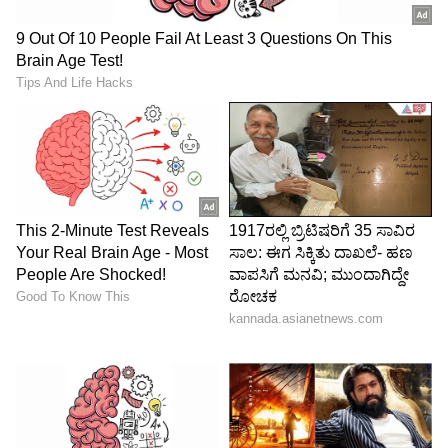
Image Credit :
Asianet News
ಮಕರ ರಾಶಿ ಭವಿಷ್ಯ
ಬಾಬಾ ವೆಂಗಾ ಅವರ ಭವಿಷ್ಯವಾಣಿಗಳ ಪ್ರಕಾರ, ಹೊಸ
ವಾರವು ದುಡಿಯುವ ವರ್ಗದ ಜನರಿಗೆ ಸುವರ್ಣ
ಅವಕಾಶಗಳನ್ನು ತರುತ್ತದೆ. ಈ ಅವಧಿಯಲ್ಲಿ, ನಿಮ್ಮ ಆರ್ಥಿಕ
ಸ್ಥಿತಿ ಉತ್ತಮ ಏರಿಕೆಯನ್ನು ಕಾಣಲಿದೆ. ಹೊಸ ವಿಷಯಗಳನ್ನು
ಕಲಿಯಲು ನೀವು ತುಂಬಾ ಉತ್ಸುಕರಾಗಿರುತ್ತೀರಿ. ಅಲ್ಲದೆ,
ಹೊಸ ಆದಾಯದ ಮೂಲಗಳು ನಿಮ್ಮ ಮುಂದೆ
ಉದ್ಭವಿಸುತ್ತವೆ.
5