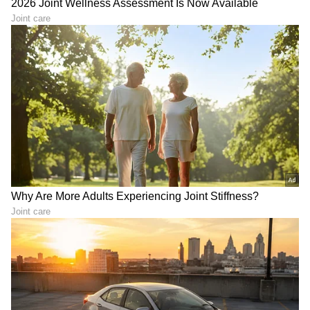
6
6
Image Credit :
Samsung
5000mAh ಬ್ಯಾಟರಿ
Galaxy A27 5Gಗೆ 5000mAh ಬ್ಯಾಟರಿ, ಆರು ವರ್ಷಗಳ
Android OS ಹಾಗೂ ಸೆಕ್ಯೂರಿಟಿ ಅಪ್‌ಡೇಟ್‌ಗಳು
ಇದರಲ್ಲಿದೆ. Samsung Knox ಭದ್ರತಾ ವ್ಯವಸ್ಥೆಯ ಬೆಂಬಲ
ದೊರೆಯುತ್ತದೆ. ಜೊತೆಗೆ, Samsung Wallet ಮೂಲಕ Tap
& Pay, UPI ಪಾವತಿಗಳು ಹಾಗೂ ಡಿಜಿಟಲ್ ಗುರುತಿನ