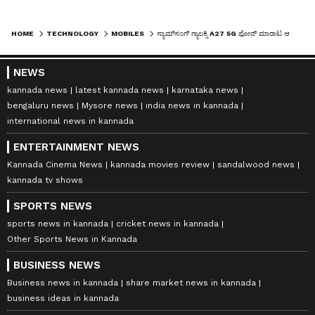
HOME
TECHNOLOGY
MOBILES
ಸ್ಯಾಮ್‌ಸಂಗ್ ಗ್ಯಾಲಕ್ಸಿ A27 5G ಫೋನ್ ಮಾರಾಟ ಆರಂಭ, ಕ್ಯಾಶ್‌ಬ್ಯಾಕ್ ಸೇರಿ ಭರ್ಜರಿ ಆಫರ್ ಘೋಷಣೆ
NEWS
kannada news
latest kannada news
karnataka news
bengaluru news
Mysore news
india news in kannada
international news in kannada
ENTERTAINMENT NEWS
Kannada Cinema News
kannada movies review
sandalwood news
kannada tv shows
SPORTS NEWS
sports news in kannada
cricket news in kannada
Other Sports News in Kannada
BUSINESS NEWS
Business news in kannada
share market news in kannada
business ideas in kannada