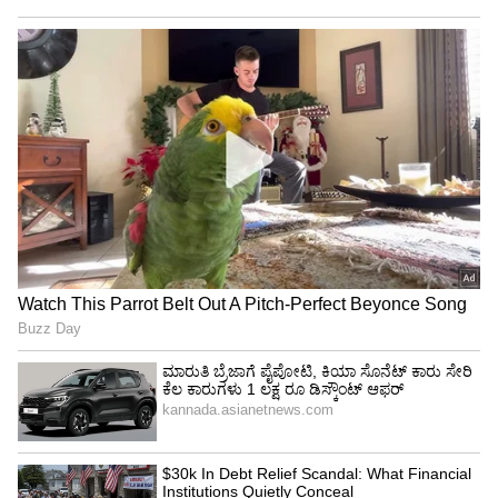
Image Credit :
Asianet News
ಸೂಪರ್ AMOLED ಡಿಸ್‌ಪ್ಲೇ
ಗ್ಯಾಲಕ್ಸಿ A27 5G ಸ್ಮಾರ್ಟ್‌ಫೋನ್ 6.7 ಇಂಚಿನ, 120Hz
ಸೂಪರ್ AMOLED ಡಿಸ್‌‌ಪ್ಲೇ ಹೊಂದಿದೆ. ಜೊತೆಗೆ ಅತ್ಯುತ್ತಮ
ಪ್ರೊಟೆಕ್ಷನ್ ನೀಡಲಾಗಿದೆ. ಈ ಸ್ಮಾರ್ಟ್‌ಫೋನ್ 4nm
Snapdragon 6 Gen 3 ಮೊಬೈಲ್ ಪ್ಲಾಟ್‌ಫಾರ್ಮ್
ಮೂಲಕ ಕಾರ್ಯನಿರ್ವಹಿಸುತ್ತದೆ. ಜೊತೆಗೆ, UFS 3.1
ಸ್ಟೋರೇಜ್ ಮತ್ತು LPDDR5X RAM ಅನ್ನು ಹೊಂದಿದ್ದು,
ನಿರಂತರ ಹಾಗೂ ಸುಗಮ ಮಲ್ಟಿಟಾಸ್ಕಿಂಗ್ ಹಾಗೂ ಗೇಮಿಂಗ್
ಅನುಭವವನ್ನು ನೀಡುತ್ತದೆ