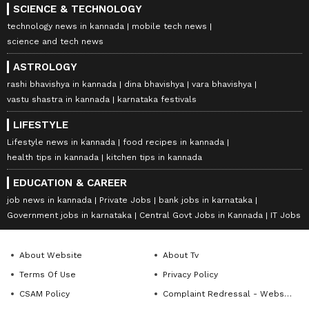
SCIENCE & TECHNOLOGY
technology news in kannada
mobile tech news
science and tech news
ASTROLOGY
rashi bhavishya in kannada
dina bhavishya
vara bhavishya
vastu shastra in kannada
karnataka festivals
LIFESTYLE
Lifestyle news in kannada
food recipes in kannada
health tips in kannada
kitchen tips in kannada
EDUCATION & CAREER
job news in kannada
Private Jobs
bank jobs in karnataka
Government jobs in karnataka
Central Govt Jobs in Kannada
IT Jobs
About Website
About Tv
Terms Of Use
Privacy Policy
CSAM Policy
Complaint Redressal - Website