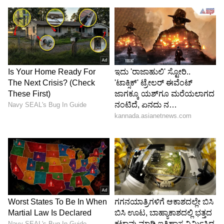
Image Credit :
Google
ಕ್ಯಾಮೆರಾ ಫೀಚರ್
Galaxy A27 5Gಯ ಟ್ರಿಪಲ್ ರಿಯರ್ ಕ್ಯಾಮೆರಾ
ಹೊಂದಿದ್ದು, 50MP OIS ಮುಖ್ಯ ಕ್ಯಾಮೆರಾ (4K ವೀಡಿಯೊ
ರೆಕಾರ್ಡಿಂಗ್ ಬೆಂಬಲದೊಂದಿಗೆ), 5MP ಅಲ್ಟ್ರಾ-ವೈಡ್ ಲೆನ್ಸ್
ಹಾಗೂ 2MP ಮ್ಯಾಕ್ರೋ ಕ್ಯಾಮೆರಾಗಳನ್ನು ಒಳಗೊಂಡಿದೆ.
Object Eraser, Edit Suggestions ಹಾಗೂ My Filter
ಸೇರಿದಂತೆ AI ಆಧಾರಿತ ವಿಶೇಷತೆಗಳು ಇದರಲ್ಲಿದೆ. ಹೀಗಾಗಿ
ಉತ್ತಮ ಗುಣಮಟ್ಟದ ಫೋಟೋ, ವಿಡಿಯೋ ನೀಡಲಿದೆ.
12MP ಮುಂಭಾಗದ ಕ್ಯಾಮೆರಾ ಉನ್ನತ ಗುಣಮಟ್ಟದ
ವೀಡಿಯೊ ಕರೆಗಳು ಮತ್ತು ಪೋರ್ಟ್ರೇಟ್
ಛಾಯಾಚಿತ್ರಗಳಿಗಾಗಿ ವಿನ್ಯಾಸಗೊಳಿಸಲಾಗಿದೆ.