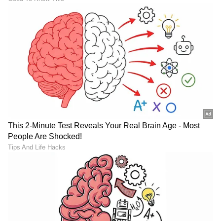
ಅಮೇಜಾನ್ ಫ್ರೀಡಂ ಸೇಲ್‌ನಲ್ಲಿ
Mobile: ಪವರ್‌ಬ್ಯಾಂಕ್ ಹಂಗೇ
ಪ್ರೀಮಿಯಂ ಮೊಬೈಲ್‌ಗಳ ಮೇಲೆ
ಇಲ್ಲ! ಒಂದೇ ಚಾರ್ಜ್‌ಗೆ 3 ದಿನ
ಭರ್ಜರಿ ಡಿಸ್ಕೌಂಟ್; ಬೆಲೆ,
ಬಾಳಿಕೆ ಬರೋ ಧಮಾಕಾ 5G
ರಿಯಾಯಿತಿ ವಿವರ ಇಲ್ಲಿದೆ
ಫೋನ್ ಲಾಂಚ್; ನೋಡುಗರ
ಕಣ್ಣು ಕುಕ್ಕುವ ಫೀಚರ್ಸ್!