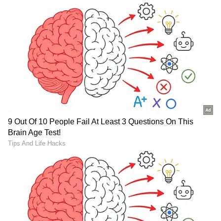
ವರ್ಷಗಳ ಅನುಭವ. ಊರು ಧರ್ಮಸ್ಥಳ. ಪತ್ರಿಕೋದ್ಯಮ
ಸ್ನಾತಕೋತ್ತರ ಪದವಿ ಪಡೆದಿದ್ದು ಉಜಿರೆ ಎಸ್‌ಡಿಎಂನಲ್ಲಿ. ಟಿವಿ9,
ಸ್ಟಾರ್ ಸ್ಪೋರ್ಟ್ಸ್‌ನಲ್ಲಿ ಕಾರ್ಯ ನಿರ್ವಹಿಸಿದ ಅನುಭವವಿದೆ.
ಮೊಬೈಲ್
ರಾಷ್ಟ್ರೀಯ, ಅಂತಾರಾಷ್ಟ್ರೀಯ, ಜಿಯೋ ಪಾಲಿಟಿಕ್ಸ್, ಆಟೋ, ಟೆಕ್,
ಸ್ಮಾರ್ಟ್‌ಫೋನ್
ತಂತ್ರಜ್ಞಾನ
ಸ್ಪೋರ್ಟ್ಸ್..ಏನೇ ಕೊಟ್ಟರೂ ಬರೆಯೋದು ನನ್ನ ಶಕ್ತಿ.
ಸ್ಮಾರ್ಟ್‌ಫೋನ್‌ಗಳು
ಮತ್ತು AI ನಿಂದ ಸೈಬರ್‌ ಭದ್ರತೆ
ಮತ್ತು
ವಿಜ್ಞಾನ
ದ ಪ್ರಗತಿಯವರೆಗೆ ಇತ್ತೀಚಿನ ಟೆಕ್ನಾಲಜಿ
(
Technology News in Kannada
) ಬಗ್ಗೆ
ನಿರಂತರವಾದ ಅಪ್‌ಡೇಟ್‌. ಡಿಜಿಟಲ್ ಟ್ರೆಂಡ್‌ಗಳ ಕುರಿತು
ತಜ್ಞರ ಮಾತುಗಳು, ವಿವರವಾದ ಮಾಹಿತಿ ಮತ್ತು ಬ್ರೇಕಿಂಗ್
ನ್ಯೂಸ್‌ ಸಿಗುವ ಏಕೈಕ ತಾಣ ಏಷ್ಯಾನೆಟ್‌ ಸುವರ್ಣ
ನ್ಯೂಸ್‌. ಹೊಸ
ಗ್ಯಾಜೆಟ್‌
ರಿಲೀಸ್‌ ಆಯ್ತಾ? ಹೊಸ
ಸ್ಟಾರ್ಟ್‌ಅಪ್‌ಗಳು ಬಂದಿದ್ಯಾ? ಭವಿಷ್ಯವನ್ನು ಬದಲಿಸುವ
ಟೆಕ್‌ ಪಾಲಿಸಿ ಯಾವುದು? ಇವುಗಳ ಇಂಚಿಂಚೂ ಮಾಹಿತಿ
ಸಿಗಲಿದೆ. ಟೆಕ್‌ ಎಕ್ಸ್‌ಪ್ಲೇನರ್ಸ್‌ ಹಾಗೂ ಗ್ಯಾಜೆಟ್‌ ಡೆಮೋ
ವಿಡಿಯೋಗಳು ಕೂಡ ನೀವು ಕಾಣಬಹುದು.