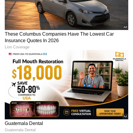
ಚೀಟಿಗಳನ್ನು ಸುರಕ್ಷಿತವಾಗಿ ಸಂಗ್ರಹಿಸುವ ಸೌಲಭ್ಯವೂ
ಲಭ್ಯವಿದೆ.
LATEST VIDEOS
ABOUT THE AUTHOR
Chethan Kumar
CK
ಎಲೆಕ್ಟ್ರಾನಿಕ್, ಡಿಜಿಟಲ್ ಮಾಧ್ಯಮ ಸೇರಿ ಪತ್ರಿಕೋದ್ಯಮದಲ್ಲಿ 13