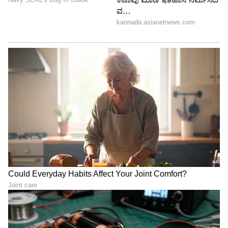
5
6
Image Credit :
Samsung
ರಿಯಲ್ ಟೈಮ್ ವಾಯ್ಸ್ ಟ್ರಾನ್ಸ್‌ಸ್ಕ್ರಿಪ್ಶನ್
Galaxy A27 5Gಯಲ್ಲಿ Circle to Search with
Google, 22 ಭಾಷೆಗಳಲ್ಲಿ ರಿಯಲ್-ಟೈಮ್ ವಾಯ್ಸ್
ಟ್ರಾನ್ಸ್‌ಸ್ಕ್ರಿಪ್ಶನ್ ಹಾಗೂ Google Gemini, Perplexity
ಜೊತೆಗೆ ಏಕೀಕರಣ (Integration) ಸೇರಿದಂತೆ ಹಲವು AI
ವೈಶಿಷ್ಟ್ಯಗಳು ಲಭ್ಯವಿವೆ. ಇದರೊಂದಿಗೆ, Bixby ಮೂಲಕ