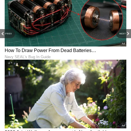
ಬಳಕೆದಾರರು ಯಾವುದೇ ಭಾಷೆಯಲ್ಲೇ ಸೆಟ್ಟಿಂಗ್‌ಗಳನ್ನು
ನಿಯಂತ್ರಿಸಬಹುದು. Live Transcription ವೈಶಿಷ್ಟ್ಯವು
ಇಂಗ್ಲಿಷ್, ಹಿಂದಿ ಸೇರಿದಂತೆ ಇತರ ಭಾಷೆಗಳಲ್ಲಿ ಕರೆಗಳ
ಸಮಯದಲ್ಲೂ ವಾಯ್ಸ್ ಟ್ರಾನ್ಸ್‌ಸ್ಕ್ರಿಪ್ಶನ್ ಸಪೋರ್ಟ್
PREV
NEXT
ಮಾಡಲಿದೆ