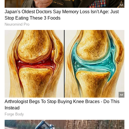
Image Credit :
Asianet News
ಫೋನ್ ಬೆಲೆ ಹಾಗೂ ಸ್ಟೋರೇಜ್
ಸ್ಯಾಮ್‌ಸಂಗ್ ಗ್ಯಾಲಕ್ಸಿ A27 5G ಮೂರು ಆಕರ್ಷಕ
ಬಣ್ಣಗಳಾದ ಲೈಟ್ ಗ್ರೀನ್, ಲೈಟ್ ಪಿಂಕ್ ಮತ್ತು ಬ್ಲ್ಯಾಕ್
ಬಣ್ಣಗಳಲ್ಲಿ ಲಭ್ಯವಿದೆ. ಜೊತೆಗೆ 6GB+128GB, 8GB+128GB
ಹಾಗೂ 8GB+256GB ಮೂರು ಮೆಮೊರಿ ಆಯ್ಕೆಗಳಲ್ಲಿ
ಲಭ್ಯವಿದೆ. ಈ ಸ್ಮಾರ್ಟ್‌ಫೋನ್‌ನ ಆರಂಭಿಕ ಬೆಲೆ 28,999
ರೂಪಾಯಿ. ವಿಶೇಷ ಅಂದರೆ ಗ್ರಾಹಕರು 3,000 ರೂಪಾಯಿ
ವರೆಗೆ ಕ್ಯಾಶ್‌ಬ್ಯಾಕ್ ಸೌಲಭ್ಯ ಹಾಗೂ ಶೂನ್ಯ ಡೌನ್
ಪೇಮೆಂಟ್ (Zero Down Payment) ಪ್ರಯೋಜನ
ಪಡೆಯಬಹುದು.