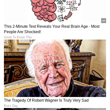
ಟೈಪ್ ಸಿ ಚಾರ್ಜರ್ ಹೊಂದಿರೋ
Iphone ಪ್ರಿಯರಿಗೆ ಭರ್ಜರಿ
ಈ ಫೋನ್ ಸಾವಿರಕ್ಕಿಂತ ಕಡಿಮೆ
ಆಫರ್: ಐಫೋನ್ 17 ಪ್ರೋ
ಬೆಲೆಗೆ ಸಿಗ್ತಿದೆ !
ಬೆಲೆಯಲ್ಲಿ ಭಾರಿ ಇಳಿಕೆ;
ಬರೋಬ್ಬರಿ ₹17,000 ಉಳಿತಾಯ!
LATEST VIDEOS
"ರಾಜಕೀಯ ಬೇಡ, ಸಿನಿಮಾನೇ ಪ್ರಾಣ":
ಕನಕೋತ್ಸವದಲ್ಲಿ ರಿಷಬ್ ಶೆಟ್ಟಿ | Rishab
Shetty speech | Suvarna News
ಶೇ.50 ರಿಂದ ಶೇ.18 ಕ್ಕೆ TAX ಇಳಿಕೆ: ಮೋದಿ-
ಟ್ರಂಪ್ ಐತಿಹಾಸಿಕ ಒಪ್ಪಂದ | India US
Trade Deal | Party Rounds