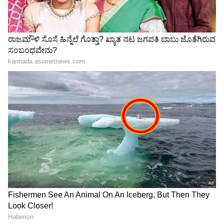
Related Articles
ಬಿಡುಗಡೆಗೂ ಮೊದಲೇ ಐಫೋನ್ 18ಗೆ ನಡುಕ, ಬರುತ್ತಿದೆ
200MP ಕ್ಯಾಮೆರಾ ಸ್ಯಾಮ್‌ಸಂಗ್ ಗ್ಯಾಲಕ್ಸಿ S27 ಅಲ್ಟ್ರಾ
8100mAh ದೈತ್ಯ ಬ್ಯಾಟರಿಯ ವಿವೋ Y500
ಸ್ಮಾರ್ಟ್‌ಫೋನ್ ಬಿಡುಗಡೆ; ಕ್ಯಾಮೆರಾ, ಬೆಲೆ ಎಷ್ಟು?
3
6