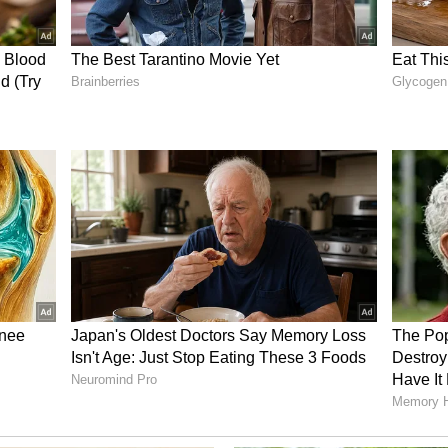
 ಬ್ಯಾಟರಿ
 ಇಡೀ ದಿನ ಬಳಸಲು ಯೋಗ್ಯವಾದ 5000mAh ಬ್ಯಾಟರಿ
Vault ಹಾರ್ಡ್‌ವೇರ್ ಬೆಂಬಲ ರಕ್ಷಣೆ ಇರುವ ಗೆಲಾಕ್ಸಿ A27 5G
ುವ ಡೇಟಾ ಭದ್ರತೆ ನೀಡಲಿದೆ.Samsung Wallet, ಬಳಕೆದಾರರು
ಾಡಿಕೊಡುತ್ತದೆ.