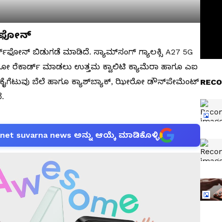
5G ಫೋನ್
್ಟ್‌ಫೋನ್ ಬಿಡುಗಡೆ ಮಾಡಿದೆ. ಸ್ಯಾಮ್‌ಸಂಗ್ ಗ್ಯಾಲಕ್ಸಿ A27 5G
ರೆಕಾರ್ಡ್‌ ಮಾಡಲು ಉತ್ತಮ ಕ್ವಾಲಿಟಿ ಕ್ಯಾಮೆರಾ ಹಾಗೂ ಎಐ
, ಕೈಗೆಟುವು ಬೆಲೆ ಹಾಗೂ ಕ್ಯಾಶ್‌ಬ್ಯಾಕ್, ಝೀರೋ ಡೌನ್‌ಪೇಮೆಂಟ್
RECO
.
anet suvarna news ಅನ್ನು ಆಯ್ಕೆ ಮಾಡಿಕೊಳ್ಳಿ