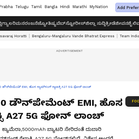
Prabha
Telugu
Tamil
Bangla
Hindi
Marathi
MyNation
Add Prefer
ದಿ
ಗ್ಯಾಲರಿ
ಮನರಂಜನೆ
ಜ್ಯೋತಿಷ್ಯ
ವೆಬ್‌ಸ್ಟೋರೀಸ್
ಜಿಲ್ಲಾ ಸುದ್ದಿ
ಕ್ರೀಡೆ
ಜೀವನಶೈಲಿ
ವ
savaraj Horatti
Bengaluru-Mangaluru Vande Bhatrat Express
Team India
ಕ್‌, 0 ಡೌನ್‌ಪೇಮೆಂಟ್ EMI, ಹೊಸ ಸ್ಯಾಮ್‌ಸಂಗ್ ಗ್ಯಾಲಾಕ್ಸಿ A27 5G ಫೋನ್ ಲಾಂಚ್
ಕ್‌, 0 ಡೌನ್‌ಪೇಮೆಂಟ್ EMI, ಹೊಸ
FOO
ಕ್ಸಿ A27 5G ಫೋನ್ ಲಾಂಚ್
ಂಪಿ ಕ್ಯಾಮೆರಾ,5000mAh ಬ್ಯಾಟರಿ ಸೇರಿದಂತೆ ದುಬಾರಿ
ಮ್‌ಸಂಗ್ ಗೆಲಾಕ್ಸಿ A27 5G ಫೋನ್‌ನಲ್ಲಿದೆ. ವಿಶೇಷ ಅಂದರೆ