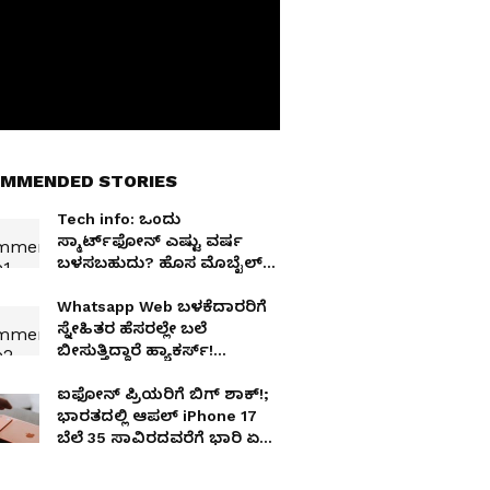
MMENDED STORIES
Tech info: ಒಂದು
ಸ್ಮಾರ್ಟ್‌ಫೋನ್ ಎಷ್ಟು ವರ್ಷ
ಬಳಸಬಹುದು? ಹೊಸ ಮೊಬೈಲ್
ಖರೀದಿಗೂ ಮುನ್ನ ಈ 5
ಲಕ್ಷಣಗಳನ್ನು ಗಮನಿಸಿ!
Whatsapp Web ಬಳಕೆದಾರರಿಗೆ
ಸ್ನೇಹಿತರ ಹೆಸರಲ್ಲೇ ಬಲೆ
ಬೀಸುತ್ತಿದ್ದಾರೆ ಹ್ಯಾಕರ್ಸ್!
ಯಾಮಾರಿದ್ರೆ ಡಾಟಾ ಲೀಕ್
ಐಫೋನ್ ಪ್ರಿಯರಿಗೆ ಬಿಗ್ ಶಾಕ್!;
ಭಾರತದಲ್ಲಿ ಆಪಲ್ iPhone 17
ಬೆಲೆ 35 ಸಾವಿರದವರೆಗೆ ಭಾರಿ ಏರಿಕೆ
ಸಾಧ್ಯತೆ