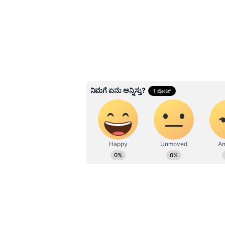
Related Articles
₹2009 ಡಿಸ್ಕೌಂಟ್‌ನಲ್ಲಿ ಸಿಗುತ
Samsung ಕಂಪನಿಯ
6000mAhಯ ಸ್ಮಾರ್ಟ್‌
ಇದು 10 ಸಾವಿರಕ್ಕಿಂತಲೂ 
ಬೆಲೆ
3
6