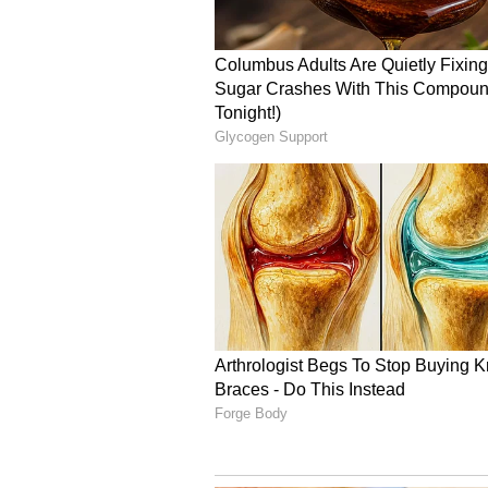
Image Credit :
X
ಇಡೀ ದಿನ ಬಳಸಲು ಸಾಧ್ಯವಾಗುವ
ಸ್ಯಾಮ್‌ಸಂಗ್ ಗೆಲಾಕ್ಸಿ A27 5G ಫೋನ್
ನೀಡಲಾಗಿದೆ. Samsung Knox ಮತ್ತು Knox 
ವೈಯಕ್ತಿಕ ಫೋಟೋಗಳು, ಫೈಲ್ಸ್ ಸಂರಕ್ಷಿಸ
ಟ್ಯಾಪ್ ಮಾಡಿ ಪೇ ಮಾಡುವುದಕ್ಕೆ ಅನುವು ಮ