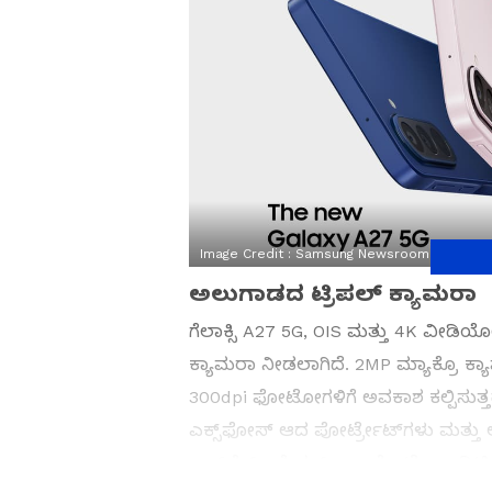
Image Credit :
Samsung Newsroom
ಅಲುಗಾಡದ ಟ್ರಿಪಲ್ ಕ್ಯಾಮರಾ
ಗೆಲಾಕ್ಸಿ A27 5G, OIS ಮತ್ತು 4K ವೀಡಿಯೋ
ಕ್ಯಾಮರಾ ನೀಡಲಾಗಿದೆ. 2MP ಮ್ಯಾಕ್ರೊ ಕ
300dpi ಫೋಟೋಗಳಿಗೆ ಅವಕಾಶ ಕಲ್ಪಿಸುತ್ತ
ಎಕ್ಸ್‌ಫೋಸ್ ಆದ ಪೋರ್ಟ್ರೇಟ್‌ಗಳು ಮತ್ತು 
ಅಬ್‌ಜೆಕ್ಟ್ ಇರೇಸರ್, ಎಐ ಫೋಟೋ ಎಡಿಟಿಂಗ