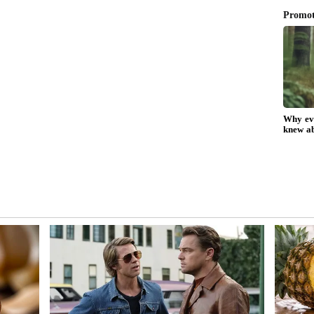
 8-ತಿಂಗಳ ಡೌನ್ ಪೇಮೆಂಟ್ ಇರುವ 24-ತಿಂಗಳ ಇಎಮ್‌ಐ ಆಯ್ಕೆ