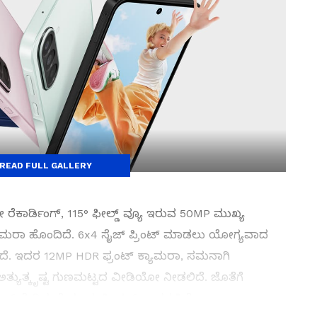
READ FULL GALLERY
 ರೆಕಾರ್ಡಿಂಗ್, 115° ಫೀಲ್ಡ್ ವ್ಯೂ ಇರುವ 50MP ಮುಖ್ಯ
್ಯಾಮರಾ ಹೊಂದಿದೆ. 6x4 ಸೈಜ್ ಪ್ರಿಂಟ್ ಮಾಡಲು ಯೋಗ್ಯವಾದ
ದೆ. ಇದರ 12MP HDR ಫ್ರಂಟ್ ಕ್ಯಾಮರಾ, ಸಮನಾಗಿ
ಅತ್ಯುತ್ಕೃಷ್ಟ ಗುಣಮಟ್ಟದ ವೀಡಿಯೋ ನೀಡಲಿದೆ. ಜೊತೆಗೆ
್ ಸೇರಿದಂತೆ ಹಲವು ಫೀಚರ್ಸ್ ಇದರಲ್ಲಿದೆ.