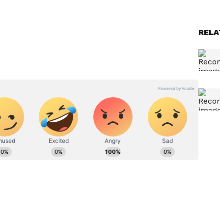
RELA
್ತಿದೆ
ಸೊಗಸಾದ ಬಜೆಟ್‌ ಫ್ರೆಂಡ್ಲಿ
ಸ್ಮಾರ್ಟ್‌ಫೋನು ಬೇಕಾ? ಇಲ್ಲಿದೆ
ಫೋನ್;
ಸ್ಯಾಮ್‌ಸಂಗ್ ಗ್ಯಾಲಕ್ಸಿ ಎ17 5ಜಿ!
ಕಡಿಮೆ