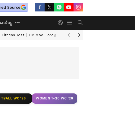
red Source
ಾಣಿಜ್ಯ
 Fitness Test
PM Modi Foreign Travel Expenditure
Valmiki Corporatio
TBALL WC '26
WOMEN T-20 WC '26