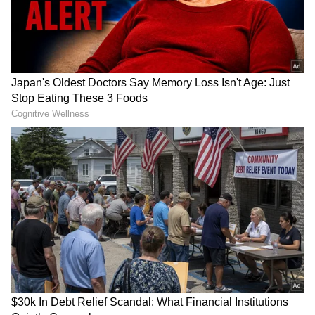
2
3
Image Credit :
Chatgpt
QWERTY ವಿನ್ಯಾಸ ಹುಟ್ಟಿದ್ದು ಹೇಗೆ?
QWERTY ವಿನ್ಯಾಸ ಹುಟ್ಟಿದ್ದು ಹೇಗೆ?
ಈ ಮೆಕ್ಯಾನಿಕಲ್ ಸಮಸ್ಯೆಯನ್ನು ಬಗೆಹರಿಸಲು, ಕ್ರಿಸ್ಟೋಫರ್
ಲಾಥಮ್ ಶೋಲ್ಸ್ ಅವರು 1860 ಮತ್ತು 1870ರ ದಶಕದಲ್ಲಿ
'QWERTY' ಕೀಬೋರ್ಡ್ ವಿನ್ಯಾಸವನ್ನು ರೂಪಿಸಿದರು. ಪದೇ
ಪದೇ ಬಳಸುವ ಅಕ್ಷರ ಜೋಡಿಗಳನ್ನು ಕೀಬೋರ್ಡ್‌ನಲ್ಲಿ