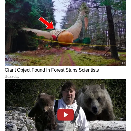
ಸುವರ್ಣ ನ್ಯೂಸ್ ಅಧಿಕೃತ ಆ್ಯಪ್ ಡೌನ್‌ಲೋಡ್ ಮಾಡಿ
ಹಾಗು ಎಲ್ಲಾ ಅಪ್‌ಡೇಟ್ ಗಳನ್ನು ಪಡೆಯಿರಿ.
DOWNLOAD APP