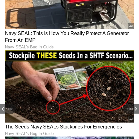
ABOUT THE AUTHOR
Ashwini HR
AH
ಮಲೆನಾಡಿನ ಹೆಬ್ಬಾಗಿಲು ಶಿವಮೊಗ್ಗದ ಸ್ಥಳೀಯ ದಿನಪತ್ರಿಕೆ
'ಕ್ರಾಂತಿದೀಪ'ದಲ್ಲಿ ಉಪ ಸಂಪಾದಕಿಯಾಗಿ ವೃತ್ತಿ ಜೀವನ ಪ್ರಾರಂಭ.
ಪತ್ರಿಕೋದ್ಯಮದಲ್ಲಿ 14 ವರ್ಷಗಳ ಅನುಭವ. ರಾಜ್ಯಮಟ್ಟದ
ದಿನಪತ್ರಿಕೆಗಳಲ್ಲಿ ಹಾಗೂ ವೆಬ್‌ಸೈಟ್‌ಗಳಲ್ಲಿ ರಾಜಕೀಯ, ಮನರಂಜನೆ,
ಜೀವನಶೈಲಿ
ಶಿಕ್ಷಣ, ಆರೋಗ್ಯ, ಟ್ರೆಂಡಿಂಗ್‌, ಲೈಫ್‌ಸ್ಟೈಲ್‌ ಕುರಿತಾದ ವಿಷಯಗಳ
ಲೇಖನಗಳನ್ನು ಬರೆದಿದ್ದೇನೆ.ಪ್ರಸ್ತುತ ಸುವರ್ಣ ಡಿಜಿಟಲ್‌ ತಂಡದ
ಭಾಗವಾಗಿ ವೃತ್ತಿ ಜೀವನ ಮುಂದುವರಿಸುತ್ತಿದ್ದೇನೆ.
PREV
NEXT
ಆರೋಗ್ಯ
, ಸೌಂದರ್ಯ, ಫಿಟ್‌ನೆಸ್,
ಕಿಚನ್ ಟಿಪ್ಸ್‌
,
ಸಂಬಂಧ,
ಫ್ಯಾಷನ್
,
ರೆಸಿಪಿ
ಅಪ್ಡೇಟ್‌ಗಳಿಗಾಗಿ
ಏಷ್ಯಾನೆಟ್ ಸುವರ್ಣ ನ್ಯೂಸ್‌ ಫಾಲೋ ಮಾಡಿ.
ಸಂಪೂರ್ಣ ಮಾಹಿತಿ ಒಂದೇ ಕ್ಲಿಕ್‌ನಲ್ಲಿ ಲಭ್ಯ. ಏಷ್ಯಾನೆಟ್