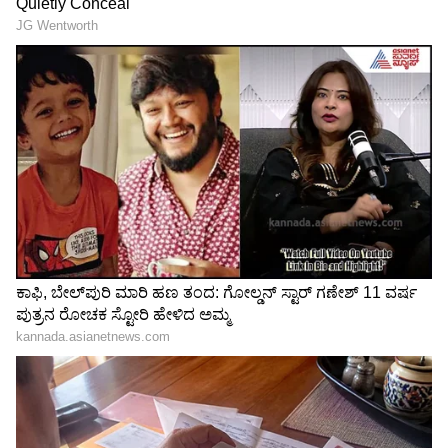
ಆದಷ್ಟು ದೂರ ಇಡುವುದೇ ಈ ವಿನ್ಯಾಸದ ಮುಖ್ಯ
ಉದ್ದೇಶವಾಗಿತ್ತು. ಇದರಿಂದ, ಕೀಲಿಗಳು ಒಂದಕ್ಕೊಂದು
ತಾಗುವುದನ್ನು ತಪ್ಪಿಸಿ, ಟೈಪಿಸ್ಟ್‌ಗಳು ವೇಗವಾಗಿ ಟೈಪ್
ಮಾಡಲು ಸಾಧ್ಯವಾಯಿತು. ಉದಾಹರಣೆಗೆ, 'A' ಮತ್ತು 'S'
ನಂತಹ ಅಕ್ಷರಗಳು ಅಕ್ಕಪಕ್ಕದಲ್ಲಿ ಇಲ್ಲದ ಕಾರಣ, ಅವುಗಳ
ಕಡ್ಡಿಗಳು ಸಿಕ್ಕಿಹಾಕಿಕೊಳ್ಳುವ ಸಾಧ್ಯತೆ ಕಡಿಮೆಯಾಯಿತು.
ಕೆಲವು ಸಂಶೋಧಕರು, ಮೋರ್ಸ್ ಕೋಡ್ (Morse code)
ಭಾಷಾಂತರಿಸುವವರಿಗೆ ಸುಲಭವಾಗುವಂತೆ QWERTY
ವಿನ್ಯಾಸವನ್ನು ರೂಪಿಸಲಾಗಿದೆ ಎಂದೂ ಹೇಳುತ್ತಾರೆ.