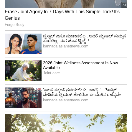
Image Credit :
Chatgpt
QWERTY ಯಶಸ್ಸು!
QWERTY ಯಶಸ್ಸು!
ಶೋಲ್ಸ್ ಮತ್ತು ಗ್ಲಿಡನ್ ಟೈಪ್‌ರೈಟರ್‌ಗಳಲ್ಲಿ QWERTY
ವಿನ್ಯಾಸವನ್ನು ಬಳಸಿದ ನಂತರ, ರೆಮಿಂಗ್ಟನ್ ಕಂಪನಿ ಅದನ್ನು
ಅಳವಡಿಸಿಕೊಂಡು 1874ರಲ್ಲಿ ಮಾರುಕಟ್ಟೆಗೆ ತಂದಿತು.
1878ರಲ್ಲಿ ಬಂದ 'ರೆಮಿಂಗ್ಟನ್ ನಂ. 2' ಟೈಪ್‌ರೈಟರ್‌ನ
ಯಶಸ್ಸಿನೊಂದಿಗೆ QWERTY ವಿನ್ಯಾಸವು ವಿಶ್ವಾದ್ಯಂತ
ಜನಪ್ರಿಯವಾಯಿತು. ರೆಮಿಂಗ್ಟನ್ ಕಂಪನಿ ಟೈಪ್‌ರೈಟರ್‌ಗಳನ್ನು
ಮಾರಾಟ ಮಾಡುವುದಲ್ಲದೆ, ಟೈಪಿಂಗ್ ತರಬೇತಿ
ತರಗತಿಗಳನ್ನೂ ನೀಡಿತು. ಇದರಿಂದ, ಲಕ್ಷಾಂತರ ಟೈಪಿಸ್ಟ್‌ಗಳು
QWERTY ವಿನ್ಯಾಸದಲ್ಲಿ ತರಬೇತಿ ಪಡೆದು, ಇದು ಒಂದು
ಸ್ಟ್ಯಾಂಡರ್ಡ್ ಆಗಿ ಮಾರ್ಪಟ್ಟಿತು. ಎಲೆಕ್ಟ್ರಿಕ್ ಕೀಬೋರ್ಡ್‌ಗಳು
ಮತ್ತು ಕಂಪ್ಯೂಟರ್‌ಗಳು ಬಂದ ನಂತರ ಮೆಕ್ಯಾನಿಕಲ್