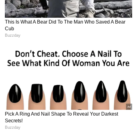
RECOMMENDED STORIES
Floral Earrings: ಫ್ಲೋರಲ್
ಜ್ಯೋತಿಷ್ಯ ಶಾಸ್ತ್ರ: ವಾರದ 7
ಸ್ಟಡ್ ಕಿವಿಯೋಲೆಗಳ ಅಂದದ
ದಿನಗಳಲ್ಲಿ ಈ ತಪ್ಪು ಮಾಡಬೇಡಿ!
ಡಿಸೈನ್‌ಗಳು: ನೋಡಿದ್ರೆ
ಯಾವ ದಿನ ಏನು ಮಾಡಬಾರದು?
ಖುಷಿಯಾಗೋದು ಗ್ಯಾರಂಟಿ!
ಇಲ್ಲಿದೆ ಪೂರ್ಣ ವಿವರ