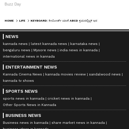
HOME
LIFE
KEYBOARD: ಕೀಬೋರ್ಡ್ ಯಾಕೆ ABCD ಕ್ರಮದಲ್ಲಿಲ್ಲ? ಇದರ ಹಿಂದಿದೆ ಒಂದು ಇಂಟ್ರೆಸ್ಟಿಂಗ್ ಕಥೆ!
NEWS
kannada news
latest kannada news
karnataka news
bengaluru news
Mysore news
india news in kannada
international news in kannada
ENTERTAINMENT NEWS
Kannada Cinema News
kannada movies review
sandalwood news
kannada tv shows
SPORTS NEWS
sports news in kannada
cricket news in kannada
Other Sports News in Kannada
BUSINESS NEWS
Business news in kannada
share market news in kannada
business ideas in kannada