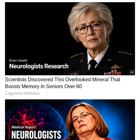
ಕೆಲಸಕ್ಕೆ ಅಡ್ಡಿಯಾಗುತ್ತಿತ್ತು. ಈ ಸಮಸ್ಯೆಯನ್ನು ಬಗೆಹರಿಸಲು
ಹೊಸ ಕೀಬೋರ್ಡ್ ವಿನ್ಯಾಸದ ಅಗತ್ಯವಿತ್ತು.
ಸಮಗ್ರ ಸುದ್ದಿ ಮೂಲವನ್ನಾಗಿ asianet suvarna news ಅನ್ನು
ಆಯ್ಕೆ ಮಾಡಿಕೊಳ್ಳಿ