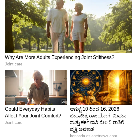
ಸಮಸ್ಯೆಗಳು ಇಲ್ಲವಾದರೂ, QWERTY ವಿನ್ಯಾಸವನ್ನೇ
ಇಂದಿಗೂ ಬಳಸಲಾಗುತ್ತಿದೆ. ಇದಕ್ಕೆ ಮುಖ್ಯ ಕಾರಣ,
ವಿಶ್ವಾದ್ಯಂತ ಕೋಟ್ಯಂತರ ಜನರು ಈಗಾಗಲೇ ಈ
ವಿನ್ಯಾಸದಲ್ಲಿ ಟೈಪ್ ಮಾಡಲು ಅಭ್ಯಾಸ
ಮಾಡಿಕೊಂಡಿರುವುದು.
ಹೊಸ ಕೀಬೋರ್ಡ್ ವಿನ್ಯಾಸಕ್ಕೆ ಬದಲಾಗುವುದು
ಜಾಗತಿಕವಾಗಿ ದೊಡ್ಡ ಬದಲಾವಣೆ ಮತ್ತು ಮತ್ತೆ ಕಲಿಯುವ
ಕಷ್ಟವನ್ನು ಉಂಟುಮಾಡುತ್ತದೆ. ಡ್ವೋರಾಕ್ (Dvorak) ನಂತಹ
ಹೆಚ್ಚು ಪರಿಣಾಮಕಾರಿ ವಿನ್ಯಾಸಗಳು ಬಂದರೂ, ಅವು
ವ್ಯಾಪಕವಾಗಿ ಬಳಕೆಗೆ ಬರಲಿಲ್ಲ. ಬಳಕೆದಾರರ ಅಭ್ಯಾಸ ಮತ್ತು
ಈಗಾಗಲೇ ಸ್ಥಾಪಿತವಾದ ವ್ಯವಸ್ಥೆಯಿಂದಾಗಿ, QWERTY
ವಿನ್ಯಾಸ ಇಂದಿಗೂ ಕಂಪ್ಯೂಟರ್ ಕೀಬೋರ್ಡ್‌ಗಳಲ್ಲಿ
ಸ್ಟ್ಯಾಂಡರ್ಡ್ ಆಗಿ ಮುಂದುವರೆದಿದೆ.