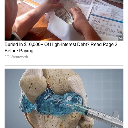
Related Articles
Palmistry Kannada: ಅಂಗೈನಲ್ಲಿ ಇಂಥ ರೇಖೆ ಇದ್ದರೆ
ಈ ವಯಸ್ಸಿಗೆ ಕೋಟ್ಯಾಧಿಪತಿ ಆಗ್ತೀರಾ!
Atlas Moth Kannada: "ಇದು ಪ್ರಳಯದ
ಸೂಚನೆಯೇ?": ಪ್ರಕೃತಿಯ ಈ ವಿಸ್ಮಯ ನೋಡಿ ಜನ
ಹೀಗೆ ಹೇಳಿದ್ದೇಕೆ?
3
3