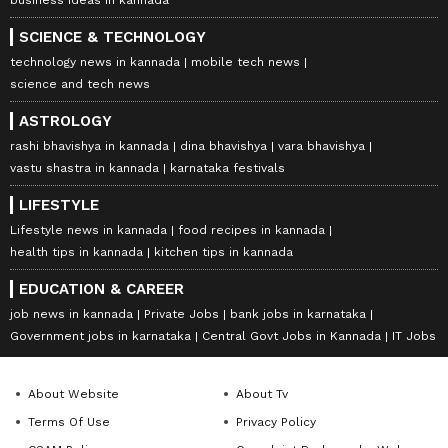
SCIENCE & TECHNOLOGY
technology news in kannada
mobile tech news
science and tech news
ASTROLOGY
rashi bhavishya in kannada
dina bhavishya
vara bhavishya
vastu shastra in kannada
karnataka festivals
LIFESTYLE
Lifestyle news in kannada
food recipes in kannada
health tips in kannada
kitchen tips in kannada
EDUCATION & CAREER
job news in kannada
Private Jobs
bank jobs in karnataka
Government jobs in karnataka
Central Govt Jobs in Kannada
IT Jobs
About Website
About Tv
Terms Of Use
Privacy Policy