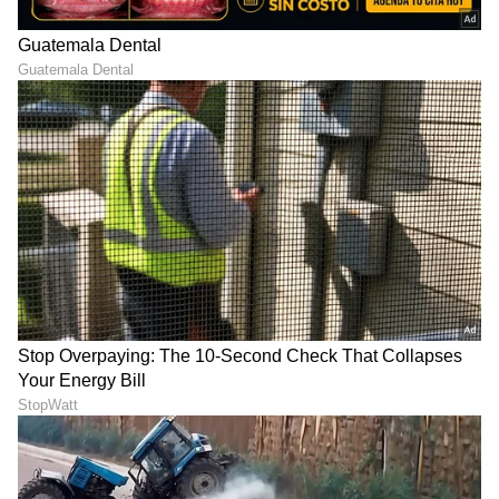
DOWNLOAD APP
RECOMMENDED STORIES
Trendy Bangles: ಮಳೆಗಾಲದಲ್ಲಿ
Ethnic Earrings: ಕಡಿಮೆ
ಟ್ರೆಂಡಿ ಬಳೆ-ಕಂಗನ್! ಎಲ್ಲಿಂದ
ಜ್ಯುವೆಲ್ಲರಿಯಲ್ಲಿ ಗ್ಲಾಮರಸ್ ಆಗಿ
ತಂದಿದ್ದು ಅಂತ ಎಲ್ಲರೂ ಕೇಳ್ತಾರೆ
ಕಾಣಬೇಕಾ? ಈ 6
ಕಿವಿಯೋಲೆಗಳು ಬೆಸ್ಟ್