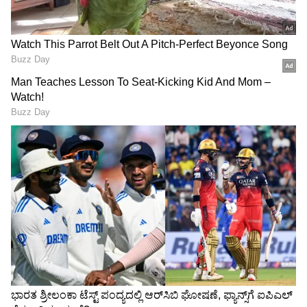
Related Articles
ಹಣಕ್ಕಾಗಿ ಅಲ್ಲ; ಸುಖ, ಸಂತೋಷ, ನೆಮ್ಮದಿ, ನಿದ್ದೆಗಾಗಿ
ಈ 6 ಗಿಡ ಮನೆಯೊಳಗೆ ಬೆಳೆಸಿ
Wooden Flooring: ಟೈಲ್ಸ್-ಮಾರ್ಬಲ್ ಬಿಡಿ, ವುಡನ್
ಫ್ಲೋರಿಂಗ್‌ನಿಂದ ಮನೆಗೆ ಲಕ್ಸುರಿ ಲುಕ್ ಕೊಡಿ