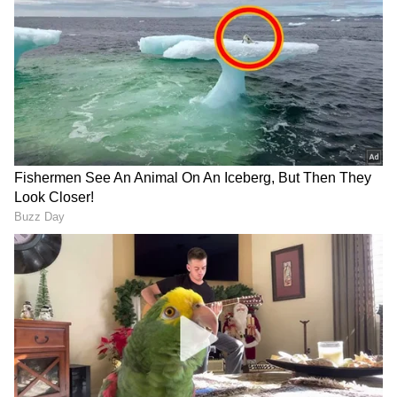
Image Credit :
Chat Gpt
ಸೆನ್ಸರ್ ಆಧಾರಿತ ಸ್ಮಾರ್ಟ್ ಪ್ಲಾಂಟರ್
ಹೊಸ ತಂತ್ರಜ್ಞಾನವನ್ನು ಹೊಂದಿರುವ ಸೆನ್ಸರ್ ಆಧಾರಿತ
ಪ್ಲಾಂಟರ್‌ಗಳು ಮಣ್ಣಿನ ತೇವಾಂಶ, ತಾಪಮಾನ ಮತ್ತು ನೀರಿನ
ಅಗತ್ಯವನ್ನು ಗಮನಿಸುತ್ತವೆ. ಅನೇಕ ಮಾಡೆಲ್‌ಗಳು ಮೊಬೈಲ್
ಆ್ಯಪ್ ಮೂಲಕ ನೋಟಿಫಿಕೇಶನ್‌ಗಳನ್ನು ಕಳುಹಿಸುತ್ತವೆ,
ಇದರಿಂದ ಗಿಡಗಳ ಆರೈಕೆ ಮಾಡುವುದು ಸುಲಭವಾಗುತ್ತದೆ.
ಟೆಕ್-ಫ್ರೆಂಡ್ಲಿ ಮನೆಗಳಿಗೆ ಇದು ಅತ್ಯುತ್ತಮ ಆಯ್ಕೆಯಾಗಿದೆ.