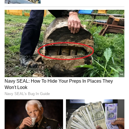
4
5
Image Credit :
Chat Gpt
ಮಿನಿಮಲ್ ಮತ್ತು ಜಿಯೋಮೆಟ್ರಿಕ್ ಡಿಸೈನ್ ಪ್ಲಾಂಟರ್
ಬಿಳಿ, ಮ್ಯಾಟ್ ಬ್ಲ್ಯಾಕ್, ಗ್ರೇ ಅಥವಾ ಸ್ಟೋನ್ ಫಿನಿಶ್ ಇರುವ
ಜಿಯೋಮೆಟ್ರಿಕ್ ಪ್ಲಾಂಟರ್‌ಗಳು ಇತ್ತೀಚೆಗೆ ಬಹಳ
ಟ್ರೆಂಡ್‌ನಲ್ಲಿವೆ. ಇವುಗಳ ಸರಳವಾದರೂ ಪ್ರೀಮಿಯಂ ಲುಕ್,
ಸ್ಕ್ಯಾಂಡಿನೇವಿಯನ್ ಮತ್ತು ಮಾಡರ್ನ್ ಇಂಟೀರಿಯರ್‌ಗೆ
ಸುಲಭವಾಗಿ ಹೊಂದಿಕೊಳ್ಳುತ್ತದೆ. ಇಂತಹ ಪ್ಲಾಂಟರ್‌ಗಳು
ಕಡಿಮೆ ಜಾಗದಲ್ಲೂ ಅದ್ಭುತವಾದ ದೃಶ್ಯ ಪರಿಣಾಮವನ್ನು