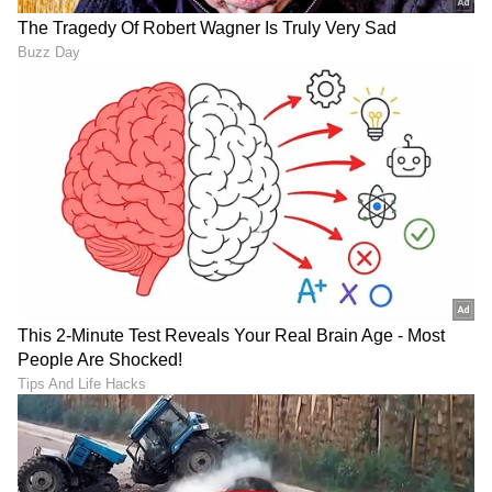
ಟ್ರಂಪ್ ಐತಿಹಾಸಿಕ ಒಪ್ಪಂದ | India US
Trade Deal | Party Rounds