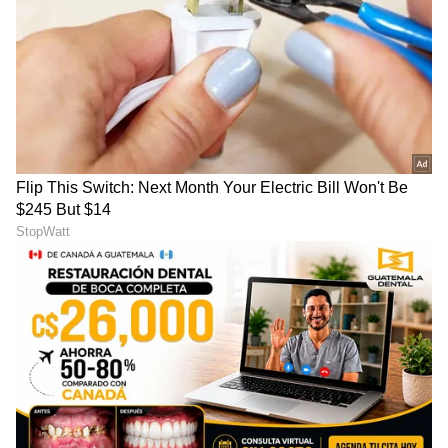
NK
ನವೀನ್ ಕೊಡಸೆ ಏಷ್ಯಾನೆಟ್ ಕನ್ನಡದಲ್ಲಿ ಮುಖ್ಯ ಉಪಸಂಪಾದಕ.
ಕಳೆದ 9 ವರ್ಷಗಳಿಂದಲೂ ಮಾಧ್ಯಮ ಜಗತ್ತಿನಲ್ಲಿದ್ದೇನೆ. ಅಪ್ಪಟ
ಮಲೆನಾಡಿನ ಹುಡುಗ. ಕುವೆಂಪು ವಿವಿಯ ಪತ್ರಿಕೋದ್ಯಮ ಪದವಿ ಇದೆ.
ರಾಜ್‌ ನ್ಯೂಸ್‌ ಮೂಲಕ ಮಾಧ್ಯಮ ಲೋಕಕ್ಕೆ ಕಾಲಿಟ್ಟವನು.
ಫ್ಯಾಷನ್
ಡಿಜಿಟಲ್‌ ಮಾಧ್ಯಮ ಲೋಕದಲ್ಲಿ ಪಳಗಿದರೂ, ಕಲಿಯೋದಿದೆ ಅಪಾರ.
ಜೀವನಶೈಲಿ
ಉದ್ಯಾನ
ಕ್ರೀಡೆ, ರಾಜಕೀಯ, ಸಾಹಿತ್ಯದಲ್ಲಿದೆ ಆಸಕ್ತಿ. ಕ್ರೀಡಾ ಸುದ್ದಿಯೇ ನನ್ನ
ಜೀವಾಳ.