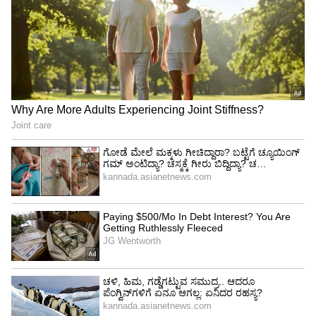
ಆರೋಗ್ಯವಾಗಿರುತ್ತವೆ. ಇವುಗಳ ಮಿನಿಮಲ್ ಡಿಸೈನ್,
ಮಾಡರ್ನ್ ಲಿವಿಂಗ್ ರೂಮ್ ಮತ್ತು ಬಾಲ್ಕನಿಗೆ ಪ್ರೀಮಿಯಂ
ಲುಕ್ ನೀಡುತ್ತದೆ.