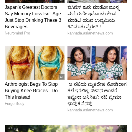
ಉಂಟುಮಾಡುತ್ತವೆ.
5
5
Image Credit :
Chat Gpt
ಮಲ್ಟಿ-ಫಂಕ್ಷನಲ್ ಸ್ಮಾರ್ಟ್ ಪ್ಲಾಂಟರ್
ಇತ್ತೀಚಿನ ದಿನಗಳಲ್ಲಿ, ಪ್ಲಾಂಟ್ ಹೋಲ್ಡರ್ ಜೊತೆಗೆ ವೈರ್‌ಲೆಸ್
ಚಾರ್ಜಿಂಗ್, ಬ್ಲೂಟೂತ್ ಸ್ಪೀಕರ್ ಅಥವಾ ಡಿಜಿಟಲ್
ಡಿಸ್ಪ್ಲೇಯಂತಹ ಸೌಲಭ್ಯಗಳನ್ನು ಹೊಂದಿರುವ ಸ್ಮಾರ್ಟ್
ಪ್ಲಾಂಟರ್‌ಗಳು ಸಹ ಲಭ್ಯವಿವೆ. ಈ ಪ್ಲಾಂಟರ್‌ಗಳು ಕೇವಲ
ಅಲಂಕಾರಿಕ ವಸ್ತುವಲ್ಲ, ಬದಲಾಗಿ ದೈನಂದಿನ ಅಗತ್ಯಗಳನ್ನು