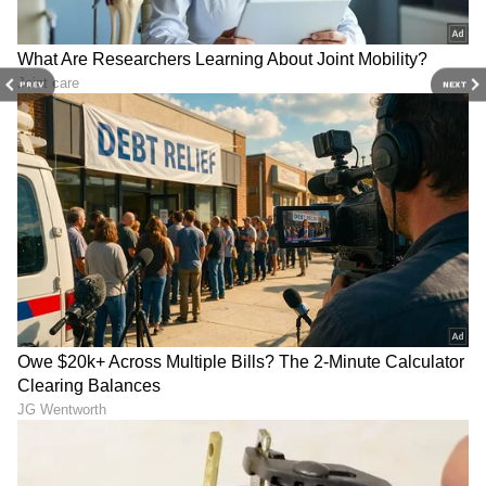
PREV
NEXT
ಆರೋಗ್ಯ
, ಸೌಂದರ್ಯ, ಫಿಟ್‌ನೆಸ್,
ಕಿಚನ್ ಟಿಪ್ಸ್‌
,
ಸಂಬಂಧ,
ಫ್ಯಾಷನ್
,
ರೆಸಿಪಿ
ಅಪ್ಡೇಟ್‌ಗಳಿಗಾಗಿ
ಏಷ್ಯಾನೆಟ್ ಸುವರ್ಣ ನ್ಯೂಸ್‌ ಫಾಲೋ ಮಾಡಿ.
ಸಂಪೂರ್ಣ ಮಾಹಿತಿ ಒಂದೇ ಕ್ಲಿಕ್‌ನಲ್ಲಿ ಲಭ್ಯ. ಏಷ್ಯಾನೆಟ್
ಸುವರ್ಣ ನ್ಯೂಸ್ ಅಧಿಕೃತ ಆ್ಯಪ್ ಡೌನ್‌ಲೋಡ್ ಮಾಡಿ
ಹಾಗು ಎಲ್ಲಾ ಅಪ್‌ಡೇಟ್ ಗಳನ್ನು ಪಡೆಯಿರಿ.
ABOUT THE AUTHOR
Naveen Kodase