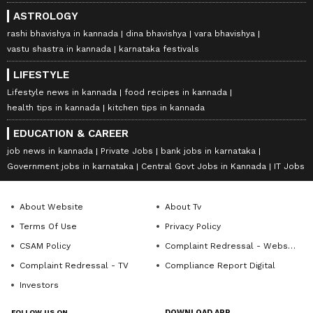
ASTROLOGY
rashi bhavishya in kannada
dina bhavishya
vara bhavishya
vastu shastra in kannada
karnataka festivals
LIFESTYLE
Lifestyle news in kannada
food recipes in kannada
health tips in kannada
kitchen tips in kannada
EDUCATION & CAREER
job news in kannada
Private Jobs
bank jobs in karnataka
Government jobs in karnataka
Central Govt Jobs in Kannada
IT Jobs
About Website
About Tv
Terms Of Use
Privacy Policy
CSAM Policy
Complaint Redressal - Website
Complaint Redressal - TV
Compliance Report Digital
Investors
FOLLOW US ON
DOWNLOAD APP