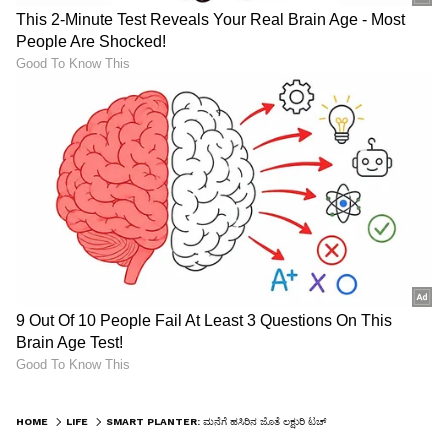
HOME
LIFE
SMART PLANTER: ಮನೆಗೆ ಹಸಿರಿನ ಜೊತೆ ಲಕ್ಷುರಿ ಟಚ್ ಬೇಕಾ? ಟ್ರೆಂಡಿಂಗ್ ಸ್ಮಾರ್ಟ್ ಪ್ಲಾಂಟರ್ ಡಿಸೈನ್‌ಗಳನ್ನು ನೋಡಿ