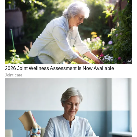
ಸಹ ಪೂರೈಸುತ್ತವೆ. ಹೀಗಾಗಿ ಪ್ರೀಮಿಯಂ ಫ್ಲಾಟ್‌ಗಳಲ್ಲಿ
ಇವುಗಳ ಜನಪ್ರಿಯತೆ ವೇಗವಾಗಿ ಹೆಚ್ಚುತ್ತಿದೆ.
LATEST VIDEOS