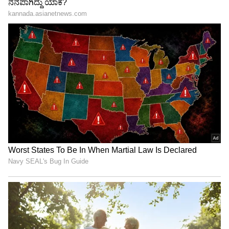
3
5
Image Credit :
Chat Gpt
ಸೆಲ್ಫ್-ವಾಟರಿಂಗ್ ಸ್ಮಾರ್ಟ್ ಪ್ಲಾಂಟರ್
ಬ್ಯುಸಿ ಲೈಫ್‌ಸ್ಟೈಲ್ ಇರುವವರಿಗೆ ಸೆಲ್ಫ್-ವಾಟರಿಂಗ್
ಪ್ಲಾಂಟರ್‌ಗಳು ಅತ್ಯುತ್ತಮ ಆಯ್ಕೆ. ಇವುಗಳಲ್ಲಿ ನೀರಿನ
ರಿಸರ್ವಾಯರ್ ಇರುವುದರಿಂದ, ಗಿಡಗಳಿಗೆ ಅಗತ್ಯಕ್ಕೆ ತಕ್ಕಂತೆ
ತೇವಾಂಶ ಸಿಗುತ್ತಲೇ ಇರುತ್ತದೆ. ಇದರಿಂದ ಪದೇ ಪದೇ ನೀರು
ಹಾಕುವ ಚಿಂತೆ ಇರುವುದಿಲ್ಲ ಮತ್ತು ಗಿಡಗಳು ದೀರ್ಘಕಾಲ