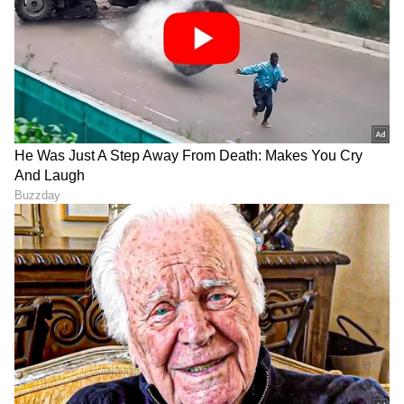
ಮನೆಯಲ್ಲೇ ಹೋಟೆಲ್ ಸ್ಟೈಲ್
ಹುಳಿ ಮೊಸರು ಚೆಲ್ಲಬೇಡಿ...
ಸಾಂಬಾರ್ ಮಾಡಬೇಕಾ? ಈ
ದೋಸೆ-ಇಡ್ಲಿ ಹಿಟ್ಟಿಗೆ ಬಳಸಿ,
ಒಂದು ಟ್ರಿಕ್ ಸಾಕು, ರುಚಿ ಡಬಲ್
ಸಾಫ್ಟಾಗಿ ಬರುತ್ತೆ
LATEST VIDEOS
"ರಾಜಕೀಯ ಬೇಡ, ಸಿನಿಮಾನೇ ಪ್ರಾಣ":
ಕನಕೋತ್ಸವದಲ್ಲಿ ರಿಷಬ್ ಶೆಟ್ಟಿ | Rishab
Shetty speech | Suvarna News
ಶೇ.50 ರಿಂದ ಶೇ.18 ಕ್ಕೆ TAX ಇಳಿಕೆ: ಮೋದಿ-