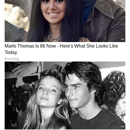
'ಕ್ರಾಂತಿದೀಪ'ದಲ್ಲಿ ಉಪ ಸಂಪಾದಕಿಯಾಗಿ ವೃತ್ತಿ ಜೀವನ ಪ್ರಾರಂಭ.
ಪತ್ರಿಕೋದ್ಯಮದಲ್ಲಿ 14 ವರ್ಷಗಳ ಅನುಭವ. ರಾಜ್ಯಮಟ್ಟದ
ದಿನಪತ್ರಿಕೆಗಳಲ್ಲಿ ಹಾಗೂ ವೆಬ್‌ಸೈಟ್‌ಗಳಲ್ಲಿ ರಾಜಕೀಯ, ಮನರಂಜನೆ,
ಜೀವನಶೈಲಿ
ಶಿಕ್ಷಣ, ಆರೋಗ್ಯ, ಟ್ರೆಂಡಿಂಗ್‌, ಲೈಫ್‌ಸ್ಟೈಲ್‌ ಕುರಿತಾದ ವಿಷಯಗಳ
ಅಡುಗೆಮನೆ ಸಲಹೆಗಳು
ಮಹಿಳೆಯರು
ಲೇಖನಗಳನ್ನು ಬರೆದಿದ್ದೇನೆ.ಪ್ರಸ್ತುತ ಸುವರ್ಣ ಡಿಜಿಟಲ್‌ ತಂಡದ
ಭಾಗವಾಗಿ ವೃತ್ತಿ ಜೀವನ ಮುಂದುವರಿಸುತ್ತಿದ್ದೇನೆ.
ಆರೋಗ್ಯ
, ಸೌಂದರ್ಯ, ಫಿಟ್‌ನೆಸ್,
ಕಿಚನ್ ಟಿಪ್ಸ್‌
,
ಸಂಬಂಧ,
ಫ್ಯಾಷನ್
,
ರೆಸಿಪಿ
ಅಪ್ಡೇಟ್‌ಗಳಿಗಾಗಿ
ಏಷ್ಯಾನೆಟ್ ಸುವರ್ಣ ನ್ಯೂಸ್‌ ಫಾಲೋ ಮಾಡಿ.
ಸಂಪೂರ್ಣ ಮಾಹಿತಿ ಒಂದೇ ಕ್ಲಿಕ್‌ನಲ್ಲಿ ಲಭ್ಯ. ಏಷ್ಯಾನೆಟ್
ಸುವರ್ಣ ನ್ಯೂಸ್ ಅಧಿಕೃತ ಆ್ಯಪ್ ಡೌನ್‌ಲೋಡ್ ಮಾಡಿ
ಹಾಗು ಎಲ್ಲಾ ಅಪ್‌ಡೇಟ್ ಗಳನ್ನು ಪಡೆಯಿರಿ.