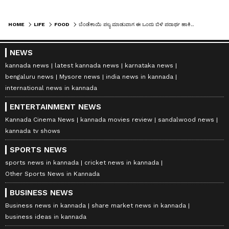
HOME
LIFE
FOOD
ಬೆಂಡೆಕಾಯಿ ಪಲ್ಯ ಮಾಡುವಾಗ ಈ ಒಂದು ಬಿಳಿ ಪದಾರ್ಥ ಹಾಕಿ.. ಗರಿಗರಿಯಾಗಿ, ಹೆಚ್ಚು ರುಚಿಯಾಗಿರುತ್ತೆ
NEWS
kannada news
latest kannada news
karnataka news
bengaluru news
Mysore news
india news in kannada
international news in kannada
ENTERTAINMENT NEWS
Kannada Cinema News
kannada movies review
sandalwood news
kannada tv shows
SPORTS NEWS
sports news in kannada
cricket news in kannada
Other Sports News in Kannada
BUSINESS NEWS
Business news in kannada
share market news in kannada
business ideas in kannada