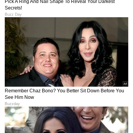
A post shared by JustLikeAmmaCooks (@justlikeammacooks)
LATEST VIDEOS
ABOUT THE AUTHOR
Ashwini HR
AH
ಮಲೆನಾಡಿನ ಹೆಬ್ಬಾಗಿಲು ಶಿವಮೊಗ್ಗದ ಸ್ಥಳೀಯ ದಿನಪತ್ರಿಕೆ