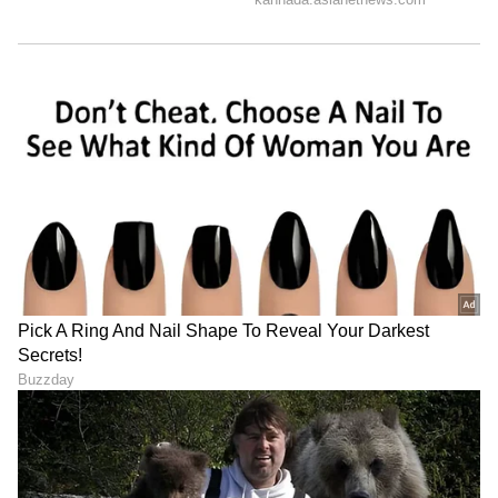
1 ರಿಂದ 2 ಚಮಚ ಚೆನ್ನಾಗಿ ಕಡಿದ ಮೊಸರನ್ನು ಹಾಕಿ.
*ಮೊಸರು ಹಾಕಿದ ನಂತರ ಕೈ ಬಿಡದೆ ಸೌಟಿನಿಂದ
ತಿರುಗಿಸುತ್ತಲೇ ಇರಿ, ಇಲ್ಲದಿದ್ದರೆ ಮೊಸರು ಒಡೆಯುವ ಸಾಧ್ಯತೆ
ಇರುತ್ತದೆ.
*ಆಮೇಲೆ ಬೆಂಡೆಕಾಯಿಯನ್ನು ನಿಮಗೆ ಬೇಕಾದಷ್ಟು
ಗರಿಗರಿಯಾಗುವ ತನಕ ಬೇಯಿಸಿ. ಬೆಂಡೆಕಾಯಿಗೆ ಮೊಸರು
ಹಾಕುವ ಈ ಸುಲಭ ಟ್ರಿಕ್ ಇಂದಿಗೂ ಅಷ್ಟೇ
ಪರಿಣಾಮಕಾರಿಯಾಗಿದೆ ಮತ್ತು ಇದು ಅಡುಗೆಯ
ಪ್ರಕ್ರಿಯೆಯನ್ನು ಸುಲಭಗೊಳಿಸುವುದರ ಜೊತೆಗೆ ಅದ್ಭುತ
ರುಚಿಯನ್ನೂ ನೀಡುತ್ತದೆ.