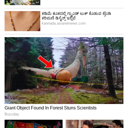
ಮತ್ತಷ್ಟು ಹೆಚ್ಚಿಸುತ್ತದೆ. ದಕ್ಷಿಣ ಭಾರತದ ಅಡುಗೆಗಳಲ್ಲಿ ಹುಳಿ
ರುಚಿಗಾಗಿ ಮೊಸರು ಮತ್ತು ಹುಣಸೆಹಣ್ಣನ್ನು ಹೆಚ್ಚಾಗಿ
ಬಳಸಲಾಗುತ್ತದೆ.
4