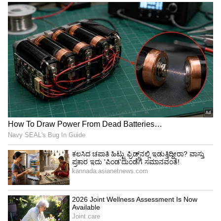
Protein dosa recipe: ರಾತ್ರಿಯಿಡೀ ನೆನೆಸಬೇಕಿಲ್ಲ...
ಉದ್ದು, ಸೋಡಾ ಏನೂ ಹಾಕದೆ ಮಾಡಿ ಪ್ರೋಟೀನ್
ದೋಸೆ
3
4
Image Credit :
Gemini Ai
ರುಚಿಯೂ ಕೂಡ ಹೆಚ್ಚಾಗುತ್ತೆ
ರುಚಿಯೂ ಕೂಡ ಹೆಚ್ಚಾಗುತ್ತೆ
ಮೊಸರು ಕೇವಲ ಜಿಗುಟುತನವನ್ನು ಮಾತ್ರ ದೂರ
ಮಾಡುವುದಿಲ್ಲ, ಬದಲಿಗೆ ಬೆಂಡೆಕಾಯಿಯ ರುಚಿಯನ್ನು