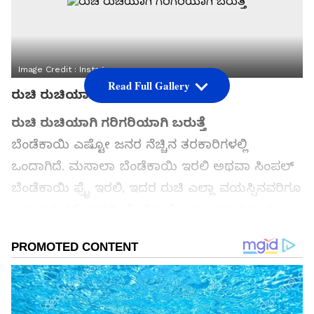
Image Credit :
Instagram
Read Full Gallery
ರುಚಿ ರುಚಿಯಾಗಿ ಗರಿಗರಿಯಾಗಿ ಬರುತ್ತೆ
ರುಚಿ ರುಚಿಯಾಗಿ ಗರಿಗರಿಯಾಗಿ ಬರುತ್ತೆ
ಬೆಂಡೆಕಾಯಿ ಎಷ್ಟೋ ಜನರ ನೆಚ್ಚಿನ ತರಕಾರಿಗಳಲ್ಲಿ
ಒಂದಾಗಿದೆ. ಮಸಾಲಾ ಬೆಂಡೆಕಾಯಿ ಇರಲಿ ಅಥವಾ ಸಿಂಪಲ್
ಬೆಂಡೆಕಾಯಿ ಫ್ರೈ ಇರಲಿ, ಇದರ ರುಚಿ ಎಲ್ಲಾ ವಯಸ್ಸಿನವರಿಗೂ
ಇಷ್ಟವಾಗುತ್ತದೆ. ಆದರೆ, ಬೆಂಡೆಕಾಯಿ ಪಲ್ಯ ಮಾಡುವಾಗ
ಅದರ ಜಿಗುಟುತನ (ಲೋಳೆ) ದೊಡ್ಡ ಸಮಸ್ಯೆಯಾಗುತ್ತದೆ.
ಎಷ್ಟೋ ಜನರು ಈ ಜಿಗುಟುತನವನ್ನು ಹೋಗಲಾಡಿಸಲು ಹೆಚ್ಚು
ಎಣ್ಣೆ ಬಳಸುತ್ತಾರೆ. ಆದರೆ ಈಗ ನಮ್ಮ ದಕ್ಷಿಣ ಭಾರತದ
ಮಹಿಳೆಯೊಬ್ಬರು ಅತ್ಯಂತ ಸುಲಭವಾದ ಮತ್ತು