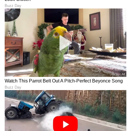
"ರಾಜಕೀಯ ಬೇಡ, ಸಿನಿಮಾನೇ ಪ್ರಾಣ":
ಕನಕೋತ್ಸವದಲ್ಲಿ ರಿಷಬ್ ಶೆಟ್ಟಿ | Rishab
Shetty speech | Suvarna News
ಶೇ.50 ರಿಂದ ಶೇ.18 ಕ್ಕೆ TAX ಇಳಿಕೆ: ಮೋದಿ-
ಟ್ರಂಪ್ ಐತಿಹಾಸಿಕ ಒಪ್ಪಂದ | India US
Trade Deal | Party Rounds