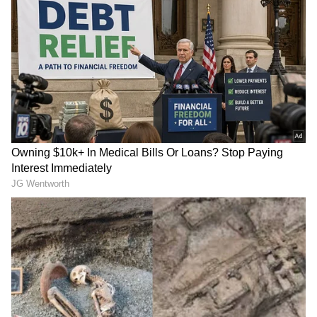
ಕತ್ತರಿಸುವಾಗ ಅಥವಾ ಬೇಯಿಸುವಾಗ ಇದು ಹೊರಬರಲು
ಪ್ರಾರಂಭಿಸುತ್ತದೆ. ಇಂತಹ ಸಂದರ್ಭದಲ್ಲಿ, ಪಲ್ಯ ಮಾಡುವಾಗ
ಸ್ವಲ್ಪ ಮೊಸರು (Curd) ಸೇರಿಸುವುದರಿಂದ ಅದರ ಜಿಗುಟುತನ
ಸಂಪೂರ್ಣವಾಗಿ ಇಲ್ಲವಾಗುತ್ತದೆ. ಇದು ಅಜ್ಜಿ-ತಾತನ
ಕಾಲದಿಂದಲೂ ಬಳಸಲಾಗುತ್ತಿರುವ ಸಾಂಪ್ರದಾಯಿಕ
ವಿಧಾನವಾಗಿದೆ. ಮೊಸರಿನಲ್ಲಿರುವ ನೈಸರ್ಗಿಕ ಆಮ್ಲೀಯ
ಅಂಶವು (Acidic element) ಬೆಂಡೆಕಾಯಿಯ ಜಿಗುಟು
ಪದಾರ್ಥದೊಂದಿಗೆ ಪ್ರಕ್ರಿಯೆ ನಡೆಸಿ, ಅದರ ಲೋಳೆಯನ್ನು
ಕಡಿಮೆ ಮಾಡುತ್ತದೆ. ಇದೇ ಕಾರಣಕ್ಕೆ ಮೊಸರು ಹಾಕಿದ ನಂತರ
ಬೆಂಡೆಕಾಯಿ ಪಲ್ಯ ಬಿಡಿಬಿಡಿಯಾಗಿ ಮತ್ತು ಗರಿಗರಿಯಾಗಿ
ಬರುತ್ತದೆ.