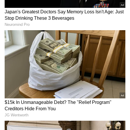
2
4
Image Credit :
Instagram
ಬೆಂಡೆಕಾಯಿಯ ಜಿಗುಟುತನಕ್ಕೆ ಮೊಸರೇ ಸರಳ ಪರಿಹಾರ!
ಬೆಂಡೆಕಾಯಿಯ ಜಿಗುಟುತನಕ್ಕೆ ಮೊಸರೇ ಸರಳ ಪರಿಹಾರ!
ಬೆಂಡೆಕಾಯಿಯ ಒಳಗೆ 'ಮ್ಯೂಸಿಲೇಜ್' (Mucilage) ಎಂಬ
ನೈಸರ್ಗಿಕ ಜಿಗುಟು ಪದಾರ್ಥ ಇರುತ್ತದೆ. ಬೆಂಡೆಕಾಯಿಯನ್ನು