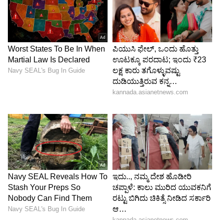
4
Image Credit :
Instagram
ಮೊಸರು ಹಾಕುವ ಸರಿಯಾದ ವಿಧಾನ
ಮೊಸರು ಹಾಕುವ ಸರಿಯಾದ ವಿಧಾನ
*ಬೆಂಡೆಕಾಯಿಯನ್ನು ಬಾಣಲೆಗೆ ಹಾಕಿದ ತಕ್ಷಣವೇ ಮೊಸರು
ಸೇರಿಸಬಾರದು.
*ಮೊದಲು ಬೆಂಡೆಕಾಯಿಯನ್ನು ಎಣ್ಣೆ ಮತ್ತು
ಮಸಾಲೆಗಳೊಂದಿಗೆ 4 ರಿಂದ 5 ನಿಮಿಷಗಳ ಕಾಲ ಮಧ್ಯಮ
ಉರಿಯಲ್ಲಿ ಚೆನ್ನಾಗಿ ಹುರಿಯಿರಿ.
*ಅದರ ನಂತರ, ಉರಿಯನ್ನು ಕಡಿಮೆ ಮಾಡಿ (ಸಿಮ್‌ನಲ್ಲಿಟ್ಟು)