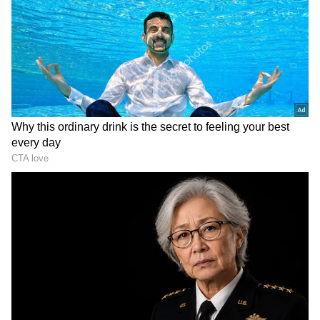
ಸಾಂಪ್ರದಾಯಿಕ ಉಪಾಯವೊಂದನ್ನು ತಿಳಿಸಿಕೊಟ್ಟಿದ್ದಾರೆ.
ಇದರಿಂದ ಬೆಂಡೆಕಾಯಿ ಜಿಗುಟುತನವಿಲ್ಲದೆ ರುಚಿಯಾಗಿ ಮತ್ತು
ಗರಿಗರಿಯಾಗಿ ಮೂಡಿಬರುತ್ತದೆ. ಬನ್ನಿ, ಆ ಉಪಾಯ ಏನೆಂದು
ತಿಳಿಯೋಣ.
ಸಮಗ್ರ ಸುದ್ದಿ ಮೂಲವನ್ನಾಗಿ asianet suvarna news ಅನ್ನು
ಆಯ್ಕೆ ಮಾಡಿಕೊಳ್ಳಿ