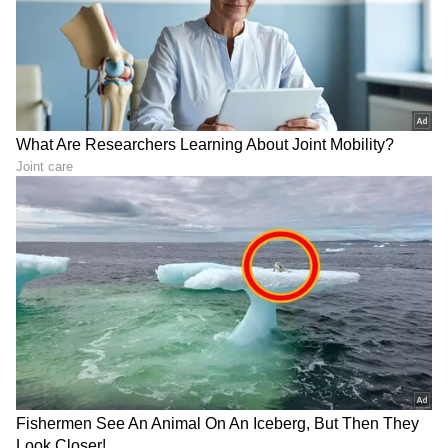
ಕಲಸಿದ ಚಪಾತಿ ಹಿಟ್ಟು ಫ್ರಿಡ್ಜ್‌ನಲ್ಲಿ
Tirumala Devotees: ತಿರುಮಲ
ಇಡುತ್ತಿದ್ದೀರಾ? ವಾಸ್ತು ಪ್ರಕಾರ
ಕ್ಯೂಲೈನ್‌ನಲ್ಲಿ ಭಕ್ತರ ಕಷ್ಟಗಳಿಗೆ
ಇದು 'ಪಿಂಡ'ದುಂಡೆಗೆ
ಚೆಕ್‌ಮೇಟ್; ಇನ್ಮೇಲೆ ಕಾಯೋದಕ್ಕೆ
ಸಮಾನವಂತೆ!
ಬ್ರೇಕ್, ಶೀಘ್ರ ದರ್ಶನ!
ಗಗನಯಾತ್ರಿಗಳಿಗೆ ಆಕಾಶದಲ್ಲೇ
ಮಕ್ಕಳ ಲಂಚ್ ಬಾಕ್ಸ್ ಚೆಕ್
ಬಿಸಿ ಬಿಸಿ ಊಟ, ಬಾಹ್ಯಾಕಾಶದಲ್ಲಿ
ಮಾಡಿದ ಶಿಕ್ಷಕಿಗೆ ಫುಲ್ ಶಾಕ್!
ಭತ್ತದ ಕಟಾವು ಮಾಡಿ ಇತಿಹಾಸ
ಎಲ್ಲರ ಮನೆಯಲ್ಲೂ ಟಿಫನ್‌ ಇದೇ..
ನಿರ್ಮಿಸಿದ ವಿಜ್ಞಾನಿಗಳು
ಪೋಷಕರ ಪರವಾಗಿ ನಿಂತ
LATEST VIDEOS
ನೆಟ್ಟಿಗರು