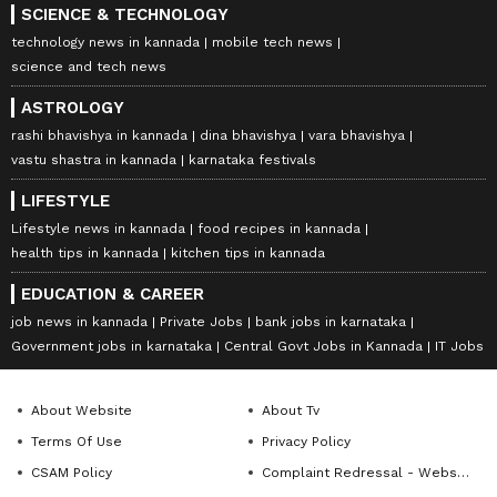
SCIENCE & TECHNOLOGY
technology news in kannada
mobile tech news
science and tech news
ASTROLOGY
rashi bhavishya in kannada
dina bhavishya
vara bhavishya
vastu shastra in kannada
karnataka festivals
LIFESTYLE
Lifestyle news in kannada
food recipes in kannada
health tips in kannada
kitchen tips in kannada
EDUCATION & CAREER
job news in kannada
Private Jobs
bank jobs in karnataka
Government jobs in karnataka
Central Govt Jobs in Kannada
IT Jobs
About Website
About Tv
Terms Of Use
Privacy Policy
CSAM Policy
Complaint Redressal - Website