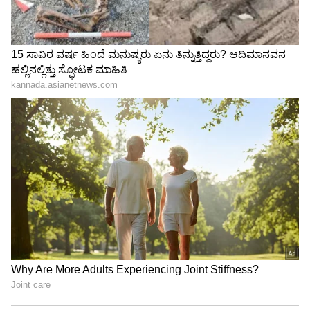
Related Articles
ಹಿಟ್ಟು ಕಲಸುವಾಗ ನೀರಿನ ಜೊತೆ ಈ ಒಂದು ಪದಾರ್ಥ
ಬೆರೆಸಿದ್ರೆ ಚಪಾತಿ ರಾತ್ರಿಯಾದ್ರೂ ಹೂವ ಇದ್ದಂಗೆ ಇರುತ್ತೆ