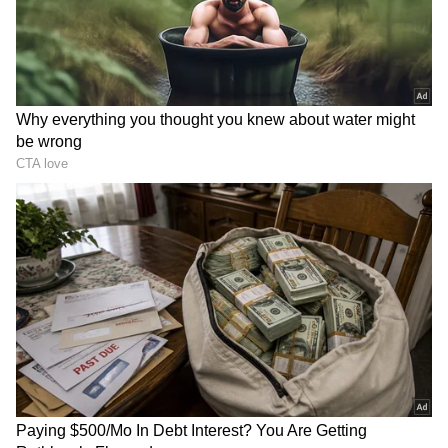
ಸಮಗ್ರ ಸುದ್ದಿ ಮೂಲವನ್ನಾಗಿ asianet suvarna news ಅನ್ನು
ಆಯ್ಕೆ ಮಾಡಿಕೊಳ್ಳಿ
2