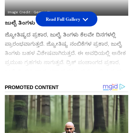
Image Credit :
Gemini AI
Read Full Gallery
ಜುಲೈ ತಿಂಗಳು
ಜ್ಯೋತಿಷ್ಯದ ಪ್ರಕಾರ, ಜುಲೈ ತಿಂಗಳು ಕೆಲವೇ ದಿನಗಳಲ್ಲಿ
ಪ್ರಾರಂಭವಾಗುತ್ತದೆ. ಜ್ಯೋತಿಷ್ಯ ನಂಬಿಕೆಗಳ ಪ್ರಕಾರ, ಜುಲೈ
ತಿಂಗಳು ಬಹಳ ವಿಶೇಷವಾಗಿರುತ್ತದೆ. ಈ ಅವಧಿಯಲ್ಲಿ ಅನೇಕ
ಪ್ರಮುಖ ಗ್ರಹಗಳು ಸಾಗುತ್ತವೆ. ದ್ರಿಕ್ ಪಂಚಾಂಗದ ಪ್ರಕಾರ,
ಜುಲೈ ತಿಂಗಳು ಪ್ರಾರಂಭವಾದ ತಕ್ಷಣ, ಶುಕ್ರ ಜುಲೈ 4 ರಂದು
ಸಿಂಹ ರಾಶಿಗೆ ಪ್ರವೇಶಿಸುತ್ತಾನೆ. ಜುಲೈ 16 ರಂದು ಸೂರ್ಯನು
ಕರ್ಕ ರಾಶಿಯಲ್ಲಿರುತ್ತಾನೆ, ಆದರೆ ಜುಲೈ 24 ರಂದು ಬುಧ
ರಾಶಿಯಲ್ಲಿ ಸಾಗುತ್ತಾನೆ. ಜುಲೈ 27 ರಂದು ಶನಿ ಮೀನ
ರಾಶಿಯಲ್ಲಿ ಹಿಮ್ಮೆಟ್ಟುತ್ತಾನೆ. ಜುಲೈ ತಿಂಗಳಲ್ಲಿ ಗ್ರಹಗಳ
ಸಂಚಾರದಿಂದ ಕೆಲವು ರಾಶಿಚಕ್ರ ಚಿಹ್ನೆಗಳು ಹೆಚ್ಚಿನ
ಪ್ರಯೋಜನವನ್ನು ಪಡೆಯುತ್ತವೆ.