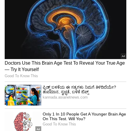
ಯೋಜಿಸಬಹುದು.
4
5