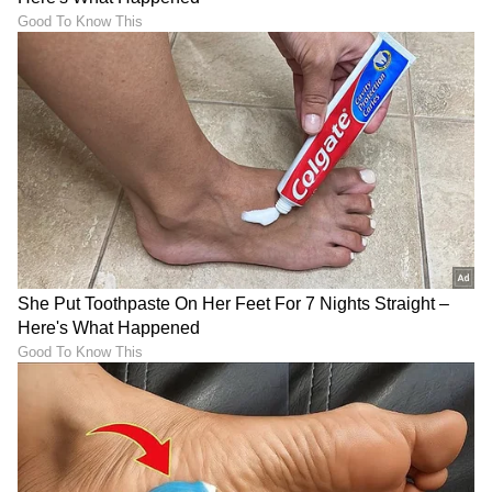
ಫ್ರಿಡ್ಜ್ ಬಳಕೆಯ ಈ ಸತ್ಯಗಳು
ನೀನು ಕೊಲ್ಲದಿದ್ರೆ ಗಂಡನ ನಾನೇ
ನಿಮಗೆ ತಿಳಿದಿದೆಯೇ? ತಾಪಮಾನ,
ಹ*ತ್ಯೆ ಮಾಡ್ತೀನಿ: ಲವರ್‌ಗೆ
ಸ್ವಚ್ಛತೆ, ಬಳಕೆ ಟಿಪ್ಸ್
ಮೆಸೇಜ್‌ ಕಳುಹಿಸಿದ ಮಹಿಳೆ
LATEST VIDEOS
"ರಾಜಕೀಯ ಬೇಡ, ಸಿನಿಮಾನೇ ಪ್ರಾಣ":
ಕನಕೋತ್ಸವದಲ್ಲಿ ರಿಷಬ್ ಶೆಟ್ಟಿ | Rishab
Shetty speech | Suvarna News
ಶೇ.50 ರಿಂದ ಶೇ.18 ಕ್ಕೆ TAX ಇಳಿಕೆ: ಮೋದಿ-
ಟ್ರಂಪ್ ಐತಿಹಾಸಿಕ ಒಪ್ಪಂದ | India US
Trade Deal | Party Rounds