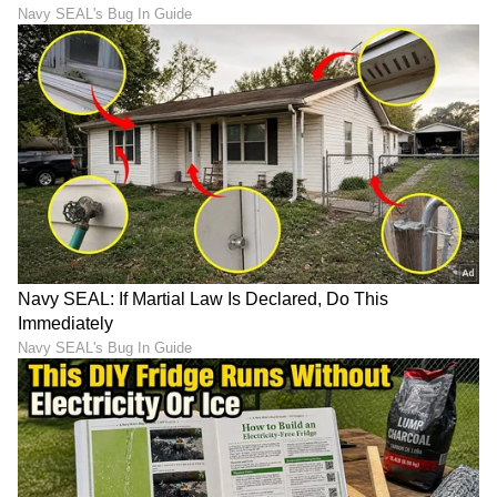
ಸಂಪೂರ್ಣ ಮಾಹಿತಿ ಒಂದೇ ಕ್ಲಿಕ್‌ನಲ್ಲಿ ಲಭ್ಯ. ಏಷ್ಯಾನೆಟ್
ಸುವರ್ಣ ನ್ಯೂಸ್ ಅಧಿಕೃತ ಆ್ಯಪ್ ಡೌನ್‌ಲೋಡ್ ಮಾಡಿ
ಹಾಗು ಎಲ್ಲಾ ಅಪ್‌ಡೇಟ್ ಗಳನ್ನು ಪಡೆಯಿರಿ.
DOWNLOAD APP