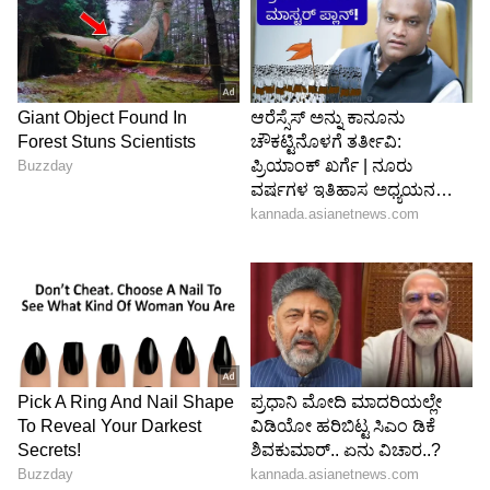
5
Image Credit :
SOCIAL MEDIA
ಮೀನ ರಾಶಿ ಭವಿಷ್ಯ
ಮೀನ ರಾಶಿಯವರಿಗೆ ಜುಲೈ ತಿಂಗಳು ತುಂಬಾ
ಅನುಕೂಲಕರವಾಗಿರಲಿದೆ. ಈ ಅವಧಿಯಲ್ಲಿ ನೀವು ಹೊಸ
ಉದ್ಯೋಗವನ್ನು ಹುಡುಕುತ್ತಿದ್ದರೆ, ನಿಮಗೆ ಉತ್ತಮ ಉದ್ಯೋಗ
ಸಿಗುತ್ತದೆ. ಕೆಲಸದಲ್ಲಿ ನಿಮ್ಮ ಪ್ರಭಾವ ಗೋಚರಿಸುತ್ತದೆ. ಹಳೆಯ
ಸಾಲಗಳಿಂದ ಮುಕ್ತರಾಗುತ್ತೀರಿ. ಅಲ್ಲದೆ, ಸ್ನೇಹಿತರ ಸಹಕಾರವು
ನಿಮಗೆ ಅಮೂಲ್ಯವಾಗಿರುತ್ತದೆ.