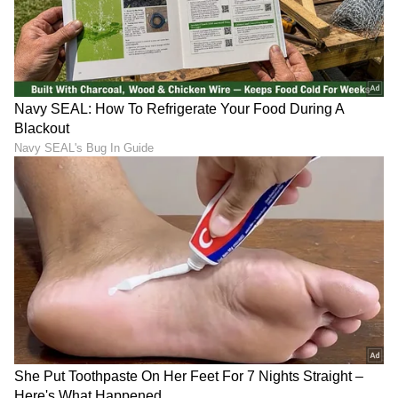
RECOMMENDED STORIES
ಕೊನೆಗೂ Bigg Boss ಗಿಲ್ಲಿ ಫ್ಯಾನ್ಸ್​
ಪೋಷಕರೇ ಈ ಶಾಕಿಂಗ್ ವರದಿ
ಆಸೆ ನೆರವೇರಿಸಿದ ಕಾವ್ಯಾ ಶೈವ:
ಕಡೆಗಣಿಸಬೇಡಿ: ಮಕ್ಕಳ
ಲೈವ್​ನಲ್ಲಿ ಬಂದು ಹೇಳಿದ್ದೇನು
ಹೃದಯಾಘಾತಕ್ಕೆ ಇದೇ ಕಾರಣ! 13
ರಾಜ್ಯಗಳ ಅಧ್ಯಯನದಲ್ಲಿ
ಹೊರಬಿತ್ತು ಬೆಚ್ಚಿಬೀಳಿಸುವ
ಮಾಹಿತಿ!