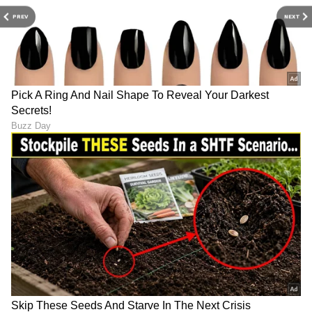
PREV
NEXT
ABOUT THE AUTHOR
Sushma Hegde
SH
ಸುವರ್ಣ ನ್ಯೂಸ್ ಸುದ್ದಿ ಮಾಧ್ಯಮದ ಡಿಜಿಟಲ್ ವಿಭಾಗದಲ್ಲಿ ಕಳೆದ
ಮೂರು ವರ್ಷಗಳಿಂದ ಕೆಲಸ ಮಾಡುತ್ತಿದ್ದೇನೆ. ದೃಶ್ಯ ಮಾಧ್ಯಮ,
ಡಿಜಿಟಲ್‌ ಮಾಧ್ಯಮದಲ್ಲಿ 5 ವರ್ಷ ಕೆಲಸ ಮಾಡಿದ ಅನುಭವವಿದೆ.
SDM ಉಜಿರೆಯಲ್ಲಿ ಪತ್ರಿಕೋದ್ಯಮದ ಸ್ನಾತಕೋತ್ತರ ಪದವಿ.
ರಾಶಿ
ಸುದ್ದಿಲೋಕದಲ್ಲಿ ರಾಜಕೀಯ, ದೇಶ, ಜ್ಯೋತಿಷ್ಯ, ಜೀವನಶೈಲಿ,
ಜ್ಯೋತಿಷ್ಯ
ಅದೃಷ್ಟ
ವಾಣಿಜ್ಯ, ಕ್ರೈಂ ಸುದ್ದಿಗಳಲ್ಲಿ ಆಸಕ್ತಿ.
ಆರೋಗ್ಯ
, ಸೌಂದರ್ಯ, ಫಿಟ್‌ನೆಸ್,
ಕಿಚನ್ ಟಿಪ್ಸ್‌
,
ಸಂಬಂಧ,
ಫ್ಯಾಷನ್
,
ರೆಸಿಪಿ
ಅಪ್ಡೇಟ್‌ಗಳಿಗಾಗಿ
ಏಷ್ಯಾನೆಟ್ ಸುವರ್ಣ ನ್ಯೂಸ್‌ ಫಾಲೋ ಮಾಡಿ.