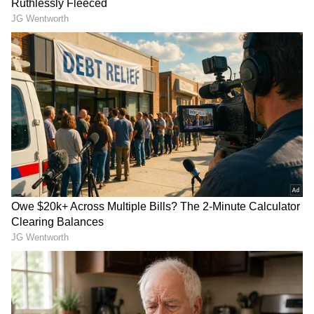
5
Image Credit :
SOCIAL MEDIA
ಸಿಂಹ ರಾಶಿ ಭವಿಷ್ಯ
ಸಿಂಹ ರಾಶಿಯವರಿಗೆ ಜುಲೈ ತಿಂಗಳು ಗೌರವ ಮತ್ತು ಪ್ರತಿಷ್ಠೆಯ
ತಿಂಗಳು. ಈ ಅವಧಿಯಲ್ಲಿ, ಕಾರ್ಮಿಕ ವರ್ಗದ ಜನರಿಗೆ ಬಡ್ತಿ
ಸಿಗುವ ಸಾಧ್ಯತೆಯಿದೆ. ಅಲ್ಲದೆ, ನೀವು ಕೆಲವು ಒಳ್ಳೆಯ
ಸುದ್ದಿಗಳನ್ನು ಕೇಳುವಿರಿ. ನೀವು ಹೊಸ ವ್ಯವಹಾರವನ್ನು
ಪ್ರಾರಂಭಿಸಲು ಬಯಸಿದರೆ, ಈ ಸಮಯ ನಿಮಗೆ ಒಳ್ಳೆಯದು.
ಮನೆಯಲ್ಲಿನ ವಾತಾವರಣವು ಸಂತೋಷವಾಗಿರುತ್ತದೆ. ನಿಮ್ಮ
ಸಂಗಾತಿಯಿಂದ ನಿಮಗೆ ಉತ್ತಮ ಬೆಂಬಲ ಸಿಗುತ್ತದೆ.