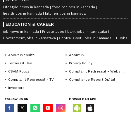
Lifestyle news in kannada
food recipes in kannada
health tips in kannada
kitchen tips in kannada
EDUCATION & CAREER
job news in kannada
Private Jobs
bank jobs in karnataka
Government jobs in karnataka
Central Govt Jobs in Kannada
IT Jobs
About Website
About Tv
Terms Of Use
Privacy Policy
CSAM Policy
Complaint Redressal - Website
Complaint Redressal - TV
Compliance Report Digital
Investors
FOLLOW US ON
DOWNLOAD APP
© Copyright 2026 Asianxt Digital Technologies Private Limited (Formerly
known as Asianet News Media & Entertainment Private Limited) | All Rights
Reserved