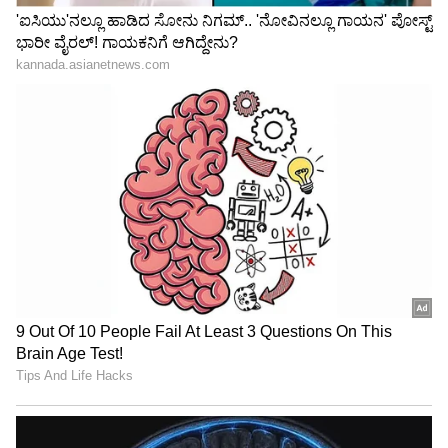
3
5
Image Credit :
OTHERS
ತುಲಾ ರಾಶಿ ಭವಿಷ್ಯ
ತುಲಾ ರಾಶಿಯವರಿಗೆ ಜುಲೈ ತಿಂಗಳು ಮಾನಸಿಕ ಶಾಂತಿ ಮತ್ತು
ಭೌತಿಕ ಸೌಕರ್ಯಗಳಿಂದ ಕೂಡಿರುತ್ತದೆ. ಈ ಅವಧಿಯಲ್ಲಿ,
ನೀವು ಆರ್ಥಿಕವಾಗಿ ಬಲಶಾಲಿಯಾಗಿರುತ್ತೀರಿ. ನಿಮ್ಮ ಬಾಕಿ
ಹಣವು ನಿಮಗೆ ಮರಳಿ ಸಿಗುತ್ತದೆ. ನಿಮ್ಮ ಸಂತೋಷ ಮತ್ತು
ಸಮೃದ್ಧಿಯಲ್ಲಿ ನೀವು ಉತ್ಕರ್ಷವನ್ನು ನೋಡುತ್ತೀರಿ. ನಿಮ್ಮ
ಕುಟುಂಬದೊಂದಿಗೆ ನೀವು ನಡಿಗೆಗೆ ಹೋಗಲು