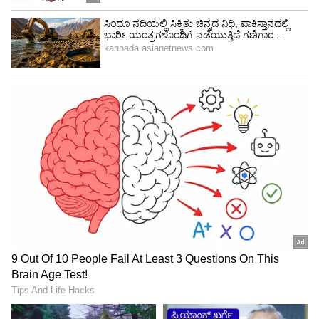
Image Credit :
SOCIAL MEDIA
ಮಕರ ರಾಶಿ
ಮಕರ ರಾಶಿಯಲ್ಲಿ ಜನಿಸಿದ ಜನರಿಗೆ ಈ ಅವಧಿಯಲ್ಲಿ ಅದೃಷ್ಟ
ಸಿಗುತ್ತದೆ. ಈ ಅವಧಿಯು ವಿದ್ಯಾರ್ಥಿಗಳಿಗೆ ತುಂಬಾ
ಅನುಕೂಲಕರವಾಗಿರುತ್ತದೆ. ಕಾರ್ಮಿಕ ವರ್ಗದ ಜನರು ಕೆಲಸದ
ನಿಮಿತ್ತ ದೂರದ ಪ್ರಯಾಣ ಮಾಡಬೇಕಾಗಬಹುದು. ಧಾರ್ಮಿಕ
ಚಟುವಟಿಕೆಗಳಲ್ಲಿ ನಿಮ್ಮ ಆಸಕ್ತಿ ಹೆಚ್ಚಾಗುತ್ತದೆ. ಆರೋಗ್ಯದ
ಬಗ್ಗೆ ಚಿಂತಿಸುವ ಅಗತ್ಯವಿಲ್ಲ.
5