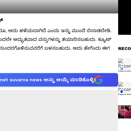
ಕ್
ಇದ್ದರೂ, ಅದು ಹಳೆಯದಾಗಿದೆ ಎಂದು ಇನ್ನು ಮುಂದೆ ಬಿಸಾಡಬೇಡಿ.
ದರಿಂದಲೇ ಅದ್ಭುತವಾದ ವಸ್ತುಗಳನ್ನು ತಯಾರಿಸಬಹುದು. ಕ್ಯೂಟ್
್ನು ಸುಂದರಗೊಳಿಸುವವರೆಗೆ ಬಳಸಬಹುದು. ಅದು ಹೇಗೆಂದು ಈಗ
RECO
anet suvarna news ಅನ್ನು ಆಯ್ಕೆ ಮಾಡಿಕೊಳ್ಳಿ