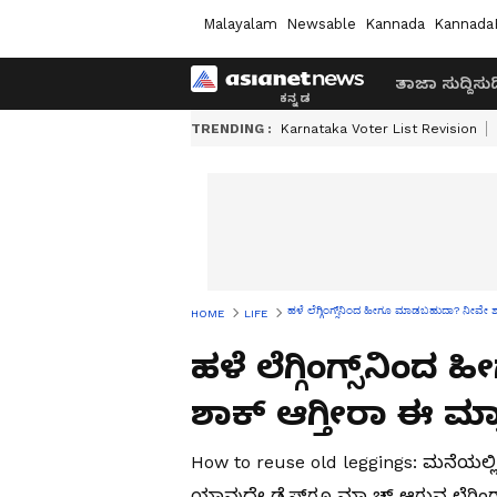
Malayalam
Newsable
Kannada
Kannada
ತಾಜಾ ಸುದ್ದಿ
ಸುದ್
TRENDING :
Karnataka Voter List Revision
ಹಳೆ ಲೆಗ್ಗಿಂಗ್ಸ್‌ನಿಂದ ಹೀಗೂ ಮಾಡಬಹುದಾ? ನೀವೇ ಶಾಕ
HOME
LIFE
ಹಳೆ ಲೆಗ್ಗಿಂಗ್ಸ್‌ನ
ಶಾಕ್ ಆಗ್ತೀರಾ ಈ ಮ್ಯಾ
How to reuse old leggings: ಮನೆಯಲ್ಲಿ ಹೆಣ್
ಯಾವುದೇ ಡ್ರೆಸ್‌ಗೂ ಮ್ಯಾಚ್ ಆಗುವ ಲೆಗ್ಗಿ